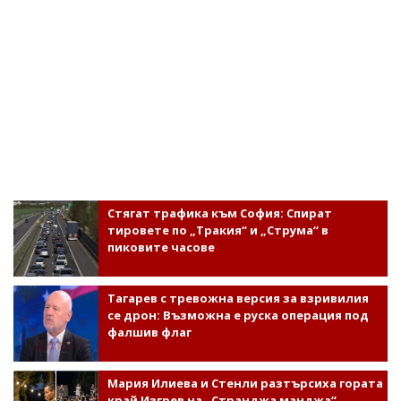
Стягат трафика към София: Спират
тировете по „Тракия“ и „Струма“ в
пиковите часове
Тагарев с тревожна версия за взривилия
се дрон: Възможна е руска операция под
фалшив флаг
Мария Илиева и Стенли разтърсиха гората
край Изгрев на „Странджа манджа“