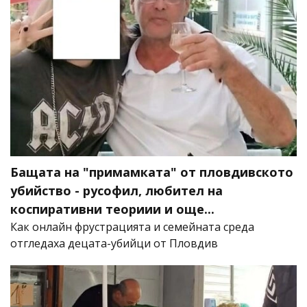
Бащата на "примамката" от пловдивското
убийство - русофил, любител на
коспиративни теориии и още...
Как онлайн фрустрацията и семейната среда
отгледаха децата-убийци от Пловдив