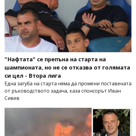
"Нафтата" се препъна на старта на
шампионата, но не се отказва от голямата
си цел - Втора лига
Една загуба на старта няма да промени поставената
от ръководството задача, каза спонсорът Иван
Сивев