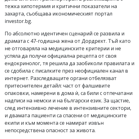
тежка хипотермия и критични показатели на
захарта, съобщава икономическият портал
investor.bg.
По абсолютно идентичен сценарий се развила и
драмата с 47-годишна жена от Дордрехт. Тъй като
не отговаряла на медицинските критерии и не
успяла да получи официална рецепта от своя
ендокринолог, тя решила да заобиколи правилата и
се сдобила с писалките през неофициален канал в
интернет. Разследващите органи отбелязват
притеснителен детайл: част от фалшивите
опаковки, намерени в дома ѝ, са били с отпечатани
надписи на немски и на български език. За щастие,
след интензивно лечение в интензивните сектори,
и двамата пациенти са спасени от медицинските
екипи и към момента се намират извън
непосредствена опасност за живота.