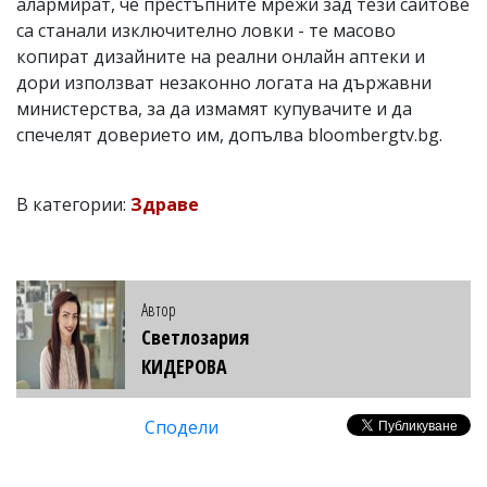
алармират, че престъпните мрежи зад тези сайтове
са станали изключително ловки - те масово
копират дизайните на реални онлайн аптеки и
дори използват незаконно логата на държавни
министерства, за да измамят купувачите и да
спечелят доверието им, допълва bloombergtv.bg.
В категории:
Здраве
Автор
Светлозария
КИДЕРОВА
Сподели