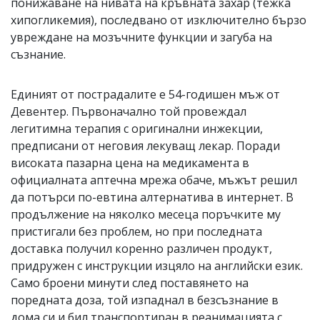
понижаване на нивата на кръвната захар (тежка
хипогликемия), последвано от изключително бързо
увреждане на мозъчните функции и загуба на
съзнание.
Единият от пострадалите е 54-годишен мъж от
Девентер. Първоначално той провеждал
легитимна терапия с оригинални инжекции,
предписани от неговия лекуващ лекар. Поради
високата пазарна цена на медикамента в
официалната аптечна мрежа обаче, мъжът решил
да потърси по-евтина алтернатива в интернет. В
продължение на няколко месеца поръчките му
пристигали без проблем, но при последната
доставка получил коренно различен продукт,
придружен с инструкции изцяло на английски език.
Само броени минути след поставянето на
поредната доза, той изпаднал в безсъзнание в
дома си и бил транспортиран в реанимацията с