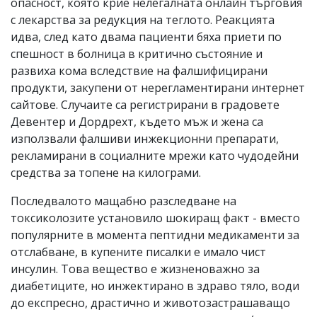
опасност, която крие нелегалната онлайн търговия
с лекарства за редукция на теглото. Реакцията
идва, след като двама пациенти бяха приети по
спешност в болница в критично състояние и
развиха кома вследствие на фалшифицирани
продукти, закупени от нерегламентирани интернет
сайтове. Случаите са регистрирани в градовете
Девентер и Дордрехт, където мъж и жена са
използвали фалшиви инжекционни препарати,
рекламирани в социалните мрежи като чудодейни
средства за топене на килограми.
Последвалото мащабно разследване на
токсиколозите установило шокиращ факт - вместо
популярните в момента пептидни медикаменти за
отслабване, в купените писалки е имало чист
инсулин. Това вещество е жизненоважно за
диабетиците, но инжектирано в здраво тяло, води
до експресно, драстично и животозастрашаващо