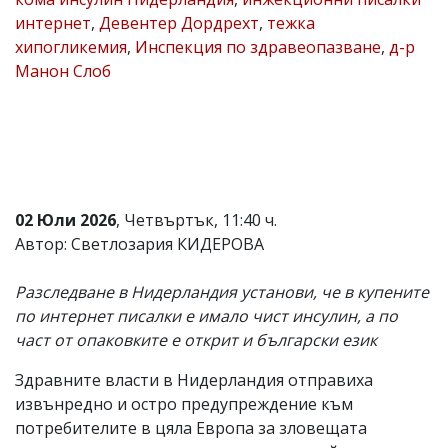
интернет
,
Девентер Дордрехт
,
тежка
Коментарите
под
хипогликемия
,
Инспекция по здравеопазване
,
д-р
статиите
Манон Слоб
се
въвеждат
от
читателите
и
редакцията
не
носи
02 Юли 2026
, Четвъртък, 11:40 ч.
отговорност
за
Автор: Светлозария КИДЕРОВА
тях!
Ако
Разследване в Нидерландия установи, че в купените
откриете
обиден
по интернет писалки е имало чист инсулин, а по
за
част от опаковките е открит и български език
вас
коментар,
Здравните власти в Нидерландия отправиха
моля
сигнализирайте
извънредно и остро предупреждение към
ни!
потребителите в цяла Европа за зловещата