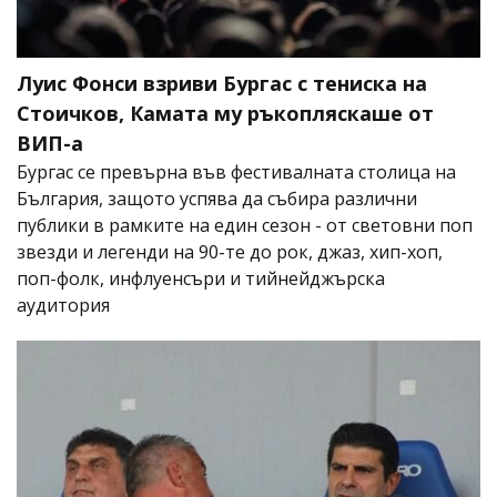
Луис Фонси взриви Бургас с тениска на
Стоичков, Камата му ръкопляскаше от
ВИП-а
Бургас се превърна във фестивалната столица на
България, защото успява да събира различни
публики в рамките на един сезон - от световни поп
звезди и легенди на 90-те до рок, джаз, хип-хоп,
поп-фолк, инфлуенсъри и тийнейджърска
аудитория