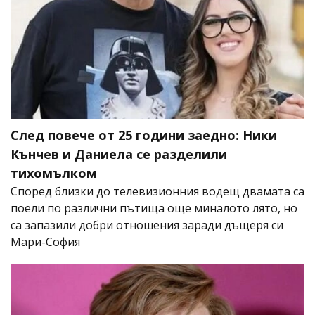
След повече от 25 години заедно: Ники
Кънчев и Даниела се разделили
тихомълком
Според близки до телевизионния водещ двамата са
поели по различни пътища още миналото лято, но
са запазили добри отношения заради дъщеря си
Мари-София