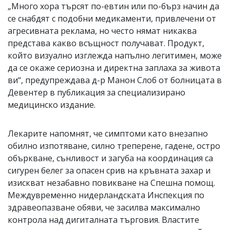
„Много хора търсят по-евтин или по-бърз начин да
се снабдят с подобни медикаменти, привлечени от
агресивната реклама, но често нямат никаква
представа какво всъщност получават. Продукт,
който визуално изглежда напълно легитимен, може
да се окаже сериозна и директна заплаха за живота
ви“, предупреждава д-р Манон Слоб от болницата в
Девентер в публикация за специализирано
медицинско издание.
Лекарите напомнят, че симптоми като внезапно
обилно изпотяване, силно треперене, гадене, остро
объркване, сънливост и загуба на координация са
сигурен белег за опасен срив на кръвната захар и
изискват незабавно повикване на Спешна помощ.
Междувременно нидерландската Инспекция по
здравеопазване обяви, че засилва максимално
контрола над дигиталната търговия. Властите