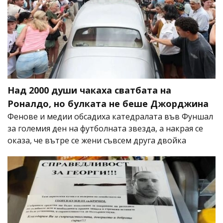
Над 2000 души чакаха сватбата на
Роналдо, но булката не беше Джорджина
Фенове и медии обсадиха катедралата във Фуншал
за големия ден на футболната звезда, а накрая се
оказа, че вътре се жени съвсем друга двойка