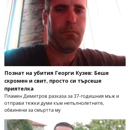
Познат на убития Георги Кузев: Беше
скромен и свит, просто си търсеше
приятелка
Пламен Димитров разказа за 37-годишния мъж и
отправи тежки думи към непълнолетните,
обвинени за смъртта му