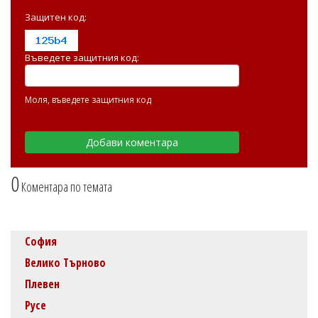
Защитен код:
Въведете защитния код:
Моля, въведете защитния код
0
Коментара по темата
София
Велико Търново
Плевен
Русе