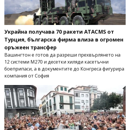
Украйна получава 70 ракети ATACMS от
Турция, българска фирма влиза в огромен
оръжеен трансфер
Вашингтон е готов да разреши прехвърлянето на
12 системи M270 и десетки хиляди касетъчни
боеприпаси, а в документите до Конгреса фигурира
компания от София