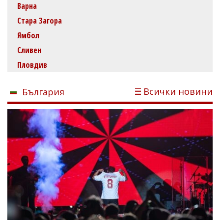
Варна
Стара Загора
Ямбол
Сливен
Пловдив
Всички новини
България