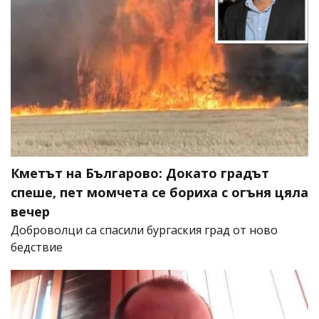
Кметът на Българово: Докато градът
спеше, пет момчета се бориха с огъня цяла
вечер
Доброволци са спасили бургаския град от ново
бедствие