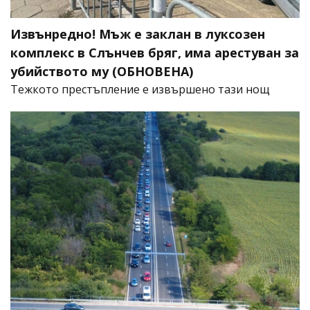
Извънредно! Мъж е заклан в луксозен
комплекс в Слънчев бряг, има арестуван за
убийството му (ОБНОВЕНА)
​Тежкото престъпление е извършено тази нощ