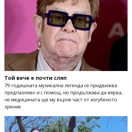
Той вече е почти сляп
79-годишната музикална легенда се придвижва
предпазливо и с помощ, но продължава да вярва,
че медицината ще му върне част от изгубеното
зрение