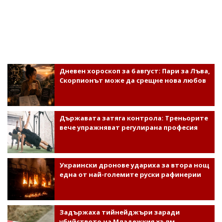
Дневен хороскоп за 6 август: Пари за Лъва,
Скорпионът може да срещне нова любов
Държавата затяга контрола: Треньорите
вече упражняват регулирана професия
Украински дронове удариха за втора нощ
една от най-големите руски рафинерии
Задържаха тийнейджъри заради
убийството на Младежкия хълм