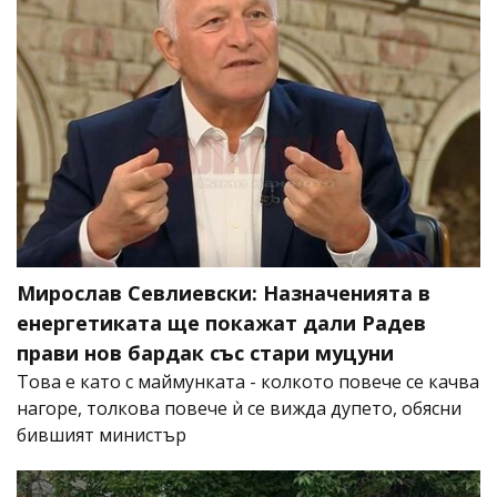
Мирослав Севлиевски: Назначенията в
енергетиката ще покажат дали Радев
прави нов бардак със стари муцуни
Това е като с маймунката - колкото повече се качва
нагоре, толкова повече ѝ се вижда дупето, обясни
бившият министър