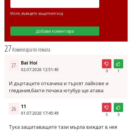
Моля, въведете защитния код
27
Коментара по темата
Bai Hoi
27.
02.07.2026 12:51:40
0
1
И дъртаците откачиха и търсят лайкове и
гледания,бахти почака ютубур ще атава
11
26.
01.07.2026 17:45:49
5
3
Тука защитаващите тази мърла виждат в нея