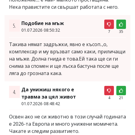
Нека правистите си свършат работата с него.
Подобие на мъж
5.
01.07.2026 08:50:32
7
35
Такива нямат задръжки, явно е късоп..,о,
комплексар и му връзват само каки, приличащи
на мъже. Долна гнида е това.Ей така ще си ги
снима за спомен и ще лъска бастуна после ще
ляга до грозната кака.
Да унижиш някого е
4.
травма за цял живот
4
21
01.07.2026 08:48:42
Освен ако не си животно в този случай годината
е 2026-та Европа и много унижени момичета.
Чакате и следим развитието.