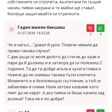
собствените си отрочета, възпитани по същия
начин, пияни насрани и те майки ще стават,
боклуци защитавайте си отрепките.
Гаден мажен бакшиш
25.
01.07.2026 14:32:26
3
9
Че и нагъл, ..."давал й урок. Повече нямала да
прави такива случки".
С две ръце се моля делото да стигне до края и
пари да й дължиш и в затвора да си полежиш 2
годинки. Та да ти дойде агъла в кухата глава и
повече да не снимаш такива тъпи клипчета.
Момичето е в безпомощно състояние, а той се
забавлява и снима. Нали затова казваме като
пият да не карат. А ако пияна се беше качила зад
волана? Така ли е по-добре?