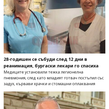
28-годишен се събуди след 12 дни в
реанимация, бургаски лекари го спасиха
Медиците установили тежка легионелна
пневмония, след като младият готвач постъпил със
задух, кървави храчки и стомашни оплаквания