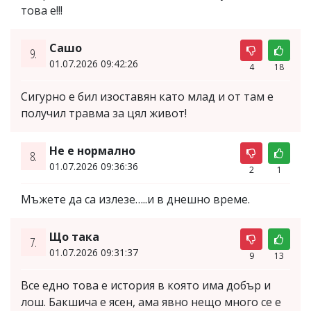
това е!!!
Сашо
9.
01.07.2026 09:42:26
4
18
Сигурно е бил изоставян като млад и от там е
получил травма за цял живот!
Не е нормално
8.
01.07.2026 09:36:36
2
1
Мъжете да са излезе…..и в днешно време.
Що така
7.
01.07.2026 09:31:37
9
13
Все едно това е история в която има добър и
лош. Бакшича е ясен, ама явно нещо много се е