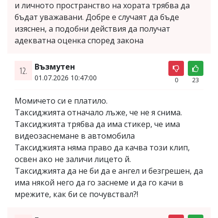
и личното пространство на хората трябва да
бъдат уважавани. Добре е случаят да бъде
изяснен, а подобни действия да получат
адекватна оценка според закона
Възмутен
12.
01.07.2026 10:47:00
0
23
Момичето си е платило.
Таксиджията отначало лъже, че не я снима.
Таксиджията трябва да има стикер, че има
видеозаснемане в автомобила
Таксиджията няма право да качва този клип,
освен ако не заличи лицето й.
Таксиджията да не би да е ангел и безгрешен, да
има някой него да го заснеме и да го качи в
мрежите, как би се почувствал?!