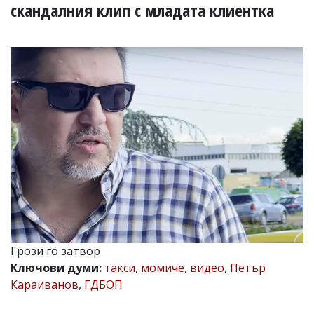
УКРАЙНА
скандалния клип с младата клиентка
СПОРТ
РАЗСЛЕДВАНЕ
БИЗНЕС
ЮГ
Управители:
Веселин
Василев,
email:
v.vasilev@flagman.bg
Катя
Касабова,
еmail:
k.kassabova@flagman.bg
Главен
Грози го затвор
редактор:
Ключови думи:
такси
,
момиче
,
видео
,
Петър
Иван
Колев,
Караиванов
,
ГДБОП
email:
office@flagman.bg