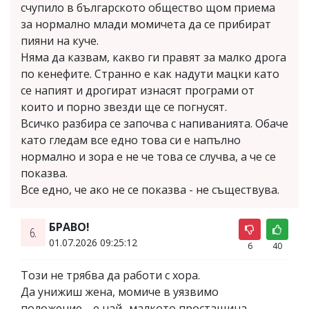
счупило в българското общество щом приема
за нормално млади момичета да се прибират
пияни на куче.
Няма да казвам, какво ги правят за малко дрога
по кенефите. Странно е как надути мацки като
се напият и дрогират изнасят програми от
които и порно звезди ще се погнусят.
Всичко разбира се започва с напиванията. Обаче
като гледам все едно това си е напълно
нормално и зора е не че това се случва, а че се
показва.
Все едно, че ако не се показва - не съществува.
БРАВО!
6.
01.07.2026 09:25:12
6
40
Този не трябва да работи с хора.
Да унижиш жена, момиче в уязвимо
положение.... е най- малкото простащина.