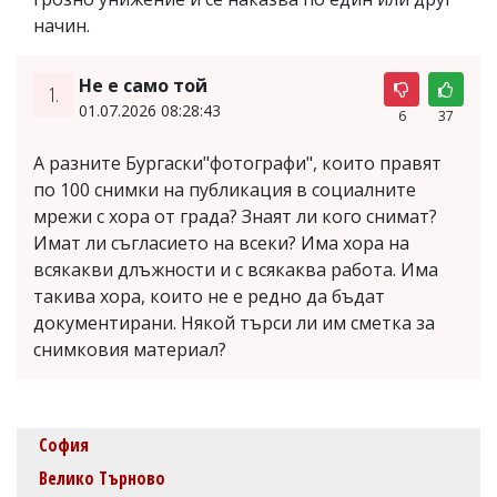
начин.
Не е само той
1.
01.07.2026 08:28:43
6
37
А разните Бургаски"фотографи", които правят
по 100 снимки на публикация в социалните
мрежи с хора от града? Знаят ли кого снимат?
Имат ли съгласието на всеки? Има хора на
всякакви длъжности и с всякаква работа. Има
такива хора, които не е редно да бъдат
документирани. Някой търси ли им сметка за
снимковия материал?
София
Велико Търново