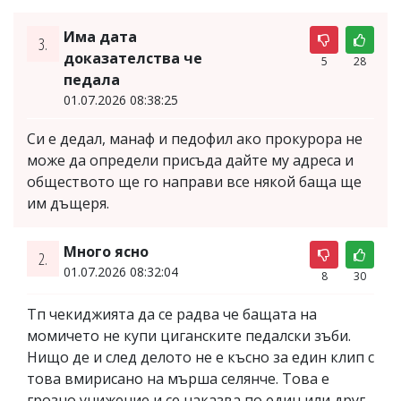
Има дата
3.
доказателства че
5
28
педала
01.07.2026 08:38:25
Си е дедал, манаф и педофил ако прокурора не
може да определи присъда дайте му адреса и
обществото ще го направи все някой баща ще
им дъщеря.
Много ясно
2.
01.07.2026 08:32:04
8
30
Тп чекиджията да се радва че бащата на
момичето не купи циганските педалски зъби.
Нищо де и след делото не е късно за един клип с
това вмирисано на мърша селянче. Това е
грозно унижение и се наказва по един или друг