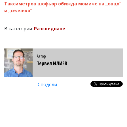
Таксиметров шофьор обижда момиче на „овцо“
и „селянка“
В категории:
Разследване
Автор
Тервел ИЛИЕВ
Сподели