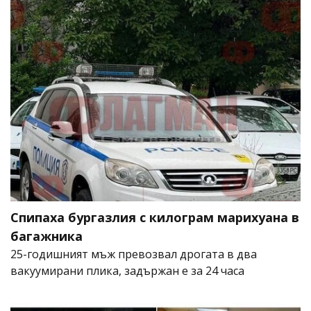
Спипаха бургазлия с килограм марихуана в
багажника
25-годишният мъж превозвал дрогата в два
вакуумирани плика, задържан е за 24 часа