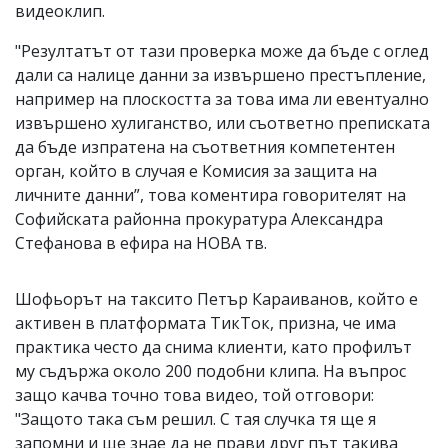
видеоклип.
"Резултатът от тази проверка може да бъде с оглед
дали са налице данни за извършено престъпление,
например на плоскостта за това има ли евентуално
извършено хулиганство, или съответно преписката
да бъде изпратена на съответния компетентен
орган, който в случая е Комисия за защита на
личните данни”, това коментира говорителят на
Софийската районна прокуратура Александра
Стефанова в ефира на НОВА тв.
Шофьорът на таксито Петър Караиванов, който е
активен в платформата ТикТок, призна, че има
практика често да снима клиенти, като профилът
му съдържа около 200 подобни клипа. На въпрос
защо качва точно това видео, той отговори:
"Защото така съм решил. С тая случка тя ще я
запомни и ще знае да не прави друг път такива