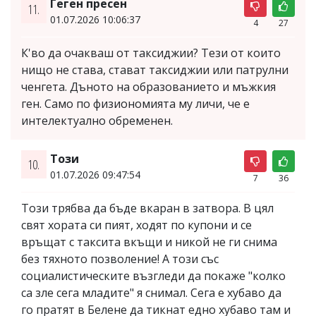
Геген пресен
11.
01.07.2026 10:06:37
4
27
К'во да очакваш от таксиджии? Тези от които
нищо не става, стават таксиджии или патрулни
ченгета. Дъното на образованието и мъжкия
ген. Само по физиономията му личи, че е
интелектуално обременен.
Този
10.
01.07.2026 09:47:54
7
36
Този трябва да бъде вкаран в затвора. В цял
свят хората си пият, ходят по купони и се
връщат с таксита вкъщи и никой не ги снима
без тяхното позволение! А този със
социалистическите възгледи да покаже "колко
са зле сега младите" я снимал. Сега е хубаво да
го пратят в Белене да тикнат едно хубаво там и