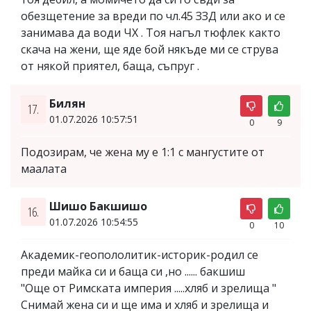
обезщетение за вреди по чл.45 ЗЗД или ако и се
занимава да води ЧХ . Тоя нагъл тюфлек както
скача на жени, ще яде бой някъде ми се струва
от някой приятел, баща, съпруг .
Билян
17.
01.07.2026 10:57:51
0
9
Подозирам, че жена му е 1:1 с мангустите от
маалата
Шишо Бакшишо
16.
01.07.2026 10:54:55
0
10
Академик-геопололитик-историк-родил се
преди майка си и баща си ,но ...... бакшиш
"Още от Римската империя .....хляб и зрелища "
Снимай жена си и ще има и хляб и зрелища и