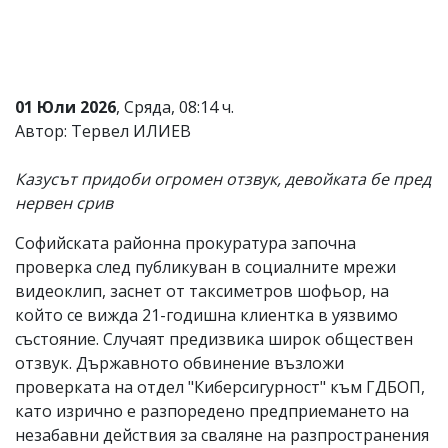
Коментарите
под
статиите
се
въвеждат
01 Юли 2026
, Сряда, 08:14 ч.
от
Автор: Тервел ИЛИЕВ
читателите
и
редакцията
Казусът придоби огромен отзвук, девойката бе пред
не
нервен срив
носи
отговорност
за
Софийската районна прокуратура започна
тях!
проверка след публикуван в социалните мрежи
Ако
видеоклип, заснет от таксиметров шофьор, на
откриете
обиден
който се вижда 21-годишна клиентка в уязвимо
за
състояние. Случаят предизвика широк обществен
вас
отзвук. Държавното обвинение възложи
коментар,
моля
проверката на отдел "Киберсигурност" към ГДБОП,
сигнализирайте
като изрично е разпоредено предприемането на
ни!
незабавни действия за сваляне на разпространения