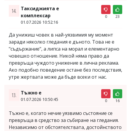
Таксиджията е
14.
комплексар
0
23
01.07.2026 10:52:16
Да унижиш човек в най-уязвимия му момент
заради няколко гледания е дъното. Това не е
"съдържание", а липса на морал и елементарно
човешко отношение. Никой няма право да
превръща чуждото унижение в лична реклама.
Ако подобно поведение остане без последствия,
утре жертвата може да бъде всеки от нас.
Тъжно е
13.
01.07.2026 10:50:45
0
16
Тъжно е, когато нечие уязвимо състояние се
превръща в средство за събиране на гледания.
Независимо от обстоятелствата, достойнството