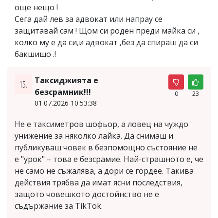
още нещо !
Сега дай лев за адвокат или напрау се
защитавай сам ! Щом си роден преди майка си ,
колко му е да си,и адвокат ,без да спираш да си
бакшишо .!
Таксиджията е
15.
безсрамник!!!
0
23
01.07.2026 10:53:38
Не е таксиметров шофьор, а ловец на чуждо
унижение за няколко лайка. Да снимаш и
публикуваш човек в безпомощно състояние не
е "урок" – това е безсрамие. Най-страшното е, че
не само не съжалява, а дори се гордее. Такива
действия трябва да имат ясни последствия,
защото човешкото достойнство не е
съдържание за TikTok.