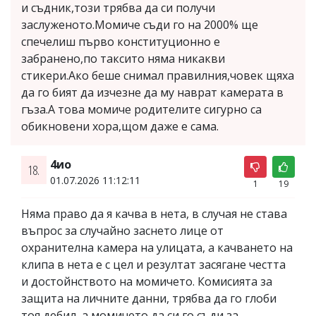
и съдник,този трябва да си получи
заслуженото.Момиче съди го на 2000% ще
спечелиш първо конституционно е
забранено,по таксито няма никакви
стикери.Ако беше снимал правилния,човек щяха
да го бият да изчезне да му наврат камерата в
гъза.А това момиче родителите сигурно са
обикновени хора,щом даже е сама.
4ио
18.
01.07.2026 11:12:11
1
19
Няма право да я качва в нета, в случая не става
въпрос за случайно заснето лице от
охранителна камера на улицата, а качването на
клипа в нета е с цел и резултат засягане честта
и достойнството на момичето. Комисията за
защита на личните данни, трябва да го глоби
тоя дебил, а момичето да си го съди за