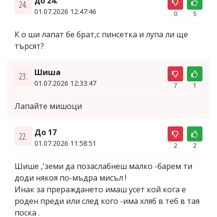
до 24.
24.
01.07.2026 12:47:46
0
5
К о ши лапат бе брат,с пинсетка и лупа ли ще
търсят?
Шиша
23.
01.07.2026 12:33:47
7
1
Лапайте мишоци
До 17
22.
01.07.2026 11:58:51
2
2
Шише ,'земи да позаслабнеш малко -барем ти
доди някоя по-мъдра мисъл !
Инак за прераждането имаш усет кой кога е
роден преди или след кого -има хляб в теб в тая
поска .