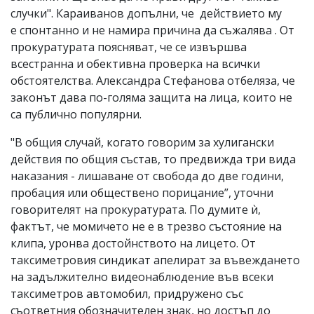
случки". Караиванов допълни, че действието му
е спонтанно и не намира причина да съжалява . От
прокуратурата поясняват, че се извършва
всестранна и обективна проверка на всички
обстоятелства. Александра Стефанова отбеляза, че
законът дава по-голяма защита на лица, които не
са публично популярни.
"В общия случай, когато говорим за хулигански
действия по общия състав, то предвижда три вида
наказания - лишаване от свобода до две години,
пробация или обществено порицание”, уточни
говорителят на прокуратурата. По думите ѝ,
фактът, че момичето не е в трезво състояние на
клипа, уронва достойнството на лицето. От
таксиметровия синдикат апелират за въвеждането
на задължително видеонаблюдение във всеки
таксиметров автомобил, придружено със
съответния обозначителен знак, но достъп до