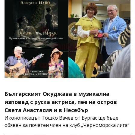
Българският Окуджава в музикална
изповед с руска актриса, пее на остров
Света Анастасия и в Несебър
Иконописецът Тошко Вачев от Бургас ще бъде
обявен за почетен член на клуб „Черноморска лига“