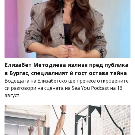
Елизабет Методиева излиза пред публика
в Бургас, специалният ѝ гост остава тайна
Водещата на Елизабетско ще пренесе откровените
си разговори на сцената на Sea You Podcast на 16
август