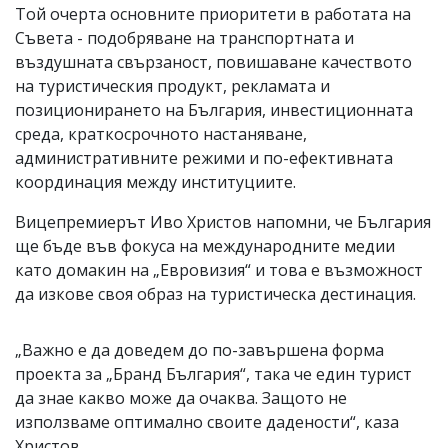
Той очерта основните приоритети в работата на
Съвета - подобряване на транспортната и
въздушната свързаност, повишаване качеството
на туристическия продукт, рекламата и
позиционирането на България, инвестиционната
среда, краткосрочното настаняване,
административните режими и по-ефективната
координация между институциите.
Вицепремиерът Иво Христов напомни, че България
ще бъде във фокуса на международните медии
като домакин на „Евровизия“ и това е възможност
да изкове своя образ на туристическа дестинация.
„Важно е да доведем до по-завършена форма
проекта за „Бранд България“, така че един турист
да знае какво може да очаква. Защото не
използваме оптимално своите дадености“, каза
Христов.