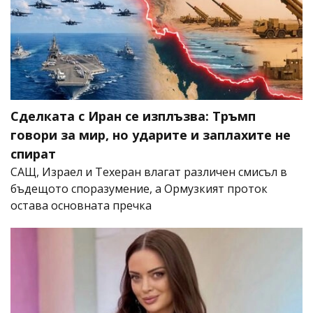
Сделката с Иран се изплъзва: Тръмп
говори за мир, но ударите и заплахите не
спират
САЩ, Израел и Техеран влагат различен смисъл в
бъдещото споразумение, а Ормузкият проток
остава основната пречка