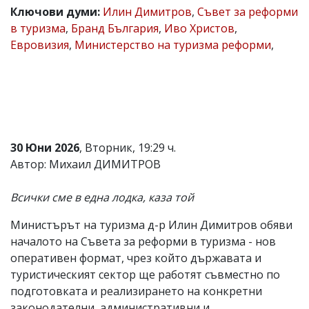
Ключови думи:
Илин Димитров
,
Съвет за реформи
Коментарите
в туризма
,
Бранд България
,
Иво Христов
,
под
статиите
Евровизия
,
Министерство на туризма реформи
,
се
въвеждат
от
читателите
и
редакцията
не
носи
30 Юни 2026
, Вторник, 19:29 ч.
отговорност
Автор: Михаил ДИМИТРОВ
за
тях!
Ако
Всички сме в една лодка, каза той
откриете
обиден
Министърът на туризма д-р Илин Димитров обяви
за
вас
началото на Съвета за реформи в туризма - нов
коментар,
оперативен формат, чрез който държавата и
моля
туристическият сектор ще работят съвместно по
сигнализирайте
ни!
подготовката и реализирането на конкретни
законодателни, административни и