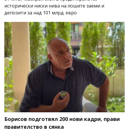
исторически ниски нива на лошите заеми и
депозити за над 101 млрд. евро
Борисов подготвял 200 нови кадри, прави
правителство в сянка