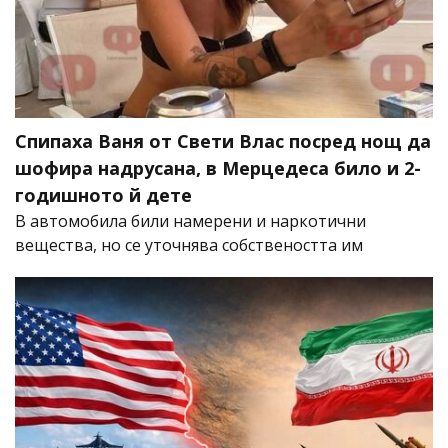
Спипаха Ваня от Свети Влас посред нощ да
шофира надрусана, в Мерцедеса било и 2-
годишното й дете
В автомобила били намерени и наркотични
вещества, но се уточнява собствеността им