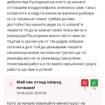
дебелоглав българино.на което аз винаги
отговарям хондрокефалос елиникос.само така с
косматите и надути елини.не висички разбира
се са такива.но човек трябва да има
достойнство.нашите деди са го казали"и
червата ти да се влачат.кажи пояса ми се е
развързал"българина много често има по
пъргав и сръчен ум от тях.радев избраха
сега.нека да е той.да уважаваме нашите
началници.иначе ни елин.ни турчин ще те
уважава.ако не се уважаваш сам.успехи
пожелавам.работа и по малко мрънкане.с ред и
работа ще има и успехи!
Май пак отзад напред
2.
почваме!
2
10
30.06.2026 20:05:06
Като за начало извикайте министърът на