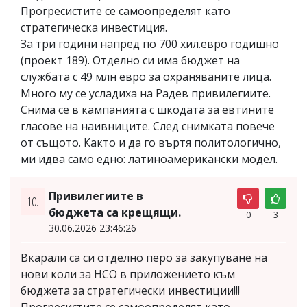
Прогресистите се самоопределят като
стратегическа инвестиция.
За три години напред по 700 хил.евро годишно
(проект 189). Отделно си има бюджет на
службата с 49 млн евро за охраняваните лица.
Много му се усладиха на Радев привилегиите.
Снима се в кампанията с шкодата за евтините
гласове на наивниците. След снимката повече
от същото. Както и да го въртя политологично,
ми идва само едно: латиноамерикански модел.
Привилегиите в
10.
бюджета са крещящи.
0
3
30.06.2026 23:46:26
Вкарали са си отделно перо за закупуване на
нови коли за НСО в приложението към
бюджета за стратегически инвестиции!!!