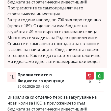
бюджета за стратегически инвестиции!!!
Прогресистите се самоопределят като
стратегическа инвестиция.
За три години напред по 700 хил.евро годишно
(проект 189). Отделно си има бюджет на
службата с 49 млн евро за охраняваните лица.
Много му се усладиха на Радев привилегиите.
Снима се в кампанията с шкодата за евтините
гласове на наивниците. След снимката повече
от същото. Както и да го въртя политологично,
ми идва само едно: латиноамерикански модел.
Привилегиите в
11.
бюджета са крещящи.
0
2
30.06.2026 23:48:06
Вкарали са си отделно перо за закупуване на
нови коли за НСО в приложението към
бюджета за стратегически инвестиции!!!