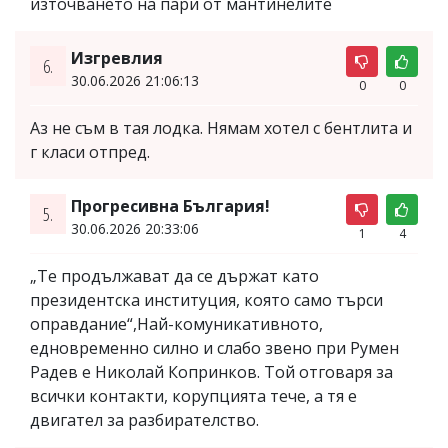
източването на пари от мантинелите
Изгревлия
6.
30.06.2026 21:06:13
0
0
Аз не съм в тая лодка. Нямам хотел с бентлита и
г класи отпред.
Прогресивна България!
5.
30.06.2026 20:33:06
1
4
„Те продължават да се държат като
президентска институция, която само търси
оправдание“,Най-комуникативното,
едновременно силно и слабо звено при Румен
Радев е Николай Копринков. Той отговаря за
всички контакти, корупцията тече, а тя е
двигател за разбирателство.