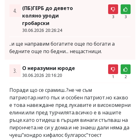
(ПБ)ГЕРБ до девето
4.
коляно уроди
3
3
гробарски
30.06.2026 20:26:24
..и ще направим богатите още по богати а
бедните още по бедни... нещастници.
О неразумни юроде
3.
30.06.2026 20:16:20
1
2
Поради що се срамиш..?не че съм
патриотар.нито пък и особен патриот.но какво
е това навеждане пред лукавите и високомерни
елини.или пред турчилята.всичко е в нашите
ръце.като отидеш в гърция винаги стъпваш на
пирончета.не си у дома.и не знаеш дали няма да
чуеш"хондро кифалос булгарос"тоест