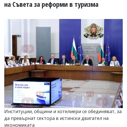
УКРАЙНА
на Съвета за реформи в туризма
СПОРТ
РАЗСЛЕДВАНЕ
БИЗНЕС
ЮГ
Управители:
Веселин
Василев,
email:
v.vasilev@flagman.bg
Катя
Касабова,
еmail:
k.kassabova@flagman.bg
Главен
редактор:
Иван
Институции, общини и хотелиери се обединяват, за
Колев,
да превърнат сектора в истински двигател на
email:
office@flagman.bg
икономиката