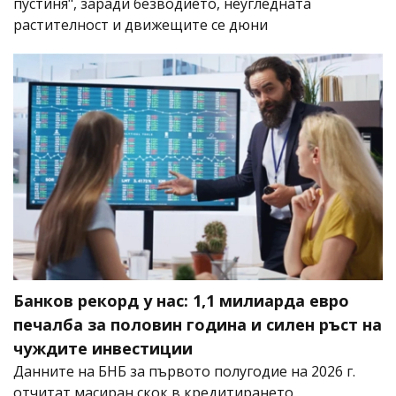
пустиня", заради безводието, неугледната
растителност и движещите се дюни
Банков рекорд у нас: 1,1 милиарда евро
печалба за половин година и силен ръст на
чуждите инвестиции
Данните на БНБ за първото полугодие на 2026 г.
отчитат масиран скок в кредитирането,