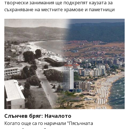
творчески занимания ще подкрепят каузата за
съхраняване на местните храмове и паметници
Слънчев бряг: Началото
Когато още са го наричали "Пясъчната