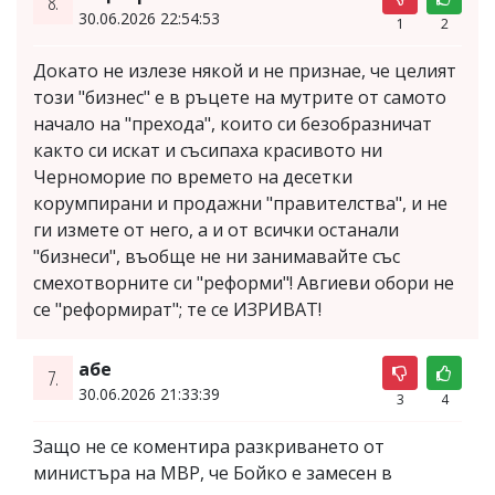
8.
30.06.2026 22:54:53
1
2
Докато не излезе някой и не признае, че целият
този "бизнес" е в ръцете на мутрите от самото
начало на "прехода", които си безобразничат
както си искат и съсипаха красивото ни
Черноморие по времето на десетки
корумпирани и продажни "правителства", и не
ги измете от него, а и от всички останали
"бизнеси", въобще не ни занимавайте със
смехотворните си "реформи"! Авгиеви обори не
се "реформират"; те се ИЗРИВАТ!
абе
7.
30.06.2026 21:33:39
3
4
Защо не се коментира разкриването от
министъра на МВР, че Бойко е замесен в