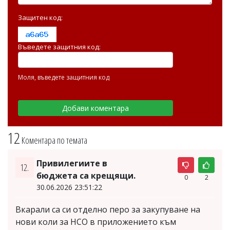
Защитен код:
Въведете защитния код:
Моля, въведете защитния код
12
Коментара по темата
Привилегиите в
12.
бюджета са крещящи.
0
2
30.06.2026 23:51:22
Вкарали са си отделно перо за закупуване на
нови коли за НСО в приложението към