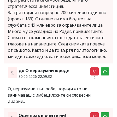
Прогресистите се самоопределят като
стратегическа инвестиция.
За три години напред по 700 хил.евро годишно
(проект 189). Отделно си има бюджет на
службата с 49 млн евро за охраняваните лица.
Много му се усладиха на Радев привилегиите.
Снима се в кампанията с шкодата за евтините
гласове на наивниците. След снимката повече
от същото. Както и да го въртя политологично,
ми идва само едно: латиноамерикански модел.
до О неразумни юроде
9.
30.06.2026 22:59:32
2
1
О, неразумни тъп робе, поради что ни
занимаваш с имбецилските си словесни
диарии...
Още прах в очите ни!