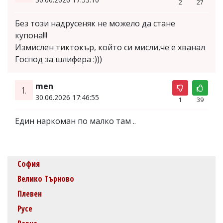
2
27
Без този надрусеняк не можело да стане
купона!!!
Измислен тиктокър, който си мисли,че е хванал
Господ за шлифера :)))
men
1.
30.06.2026 17:46:55
1
39
Един наркоман по малко там ..
София
Велико Търново
Плевен
Русе