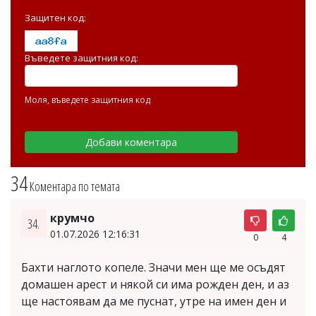
Защитен код:
Въведете защитния код:
Моля, въведете защитния код
34
Коментара по темата
крумчо
34.
01.07.2026 12:16:31
0
4
Бахти наглото копеле. Значи мен ще ме осъдят
домашен арест и някой си има рожден ден, и аз
ще настоявам да ме пуснат, утре на имен ден и