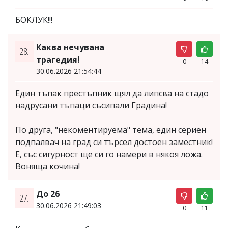
БОКЛУК!!!
Каква нечувана
28.
трагедия!
0
14
30.06.2026 21:54:44
Един тъпак престъпник щял да липсва на стадо
надрусани тъпаци съсипали Градина!
По друга, "некоментируема" тема, един сериен
подпалвач на град си търсел достоен заместник!
Е, със сигурност ще си го намери в някоя ложа.
Воняща кочина!
До 26
27.
30.06.2026 21:49:03
0
11