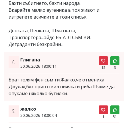
Бахти събитието, бахти народа.
Вкарайте малко еугеника в тоя живот и
изтрепете всичките в този списък.
Денката, Пенката, Шматката,
Транспортера...айде ЕБ-А-Л СЪМ ВИ.
Деграданти безкрайни...
Глигана
6.
30.06.2026 18:00:11
15
3
Брат голям фен съм ти.Жалко,че отмениха
Джулая,бях приготвил пиячка и риба.Щяхме да
опукаме няколко бутилки.
жалко
5.
30.06.2026 18:00:04
1
51