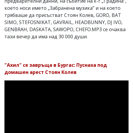
предварителни данни, на събитие на к-г „Градина”,
което носи името „Забранена музика” и на което
трябваше да присъстват Стоян Колев, GORO, BAT
SIMO, STEFOSNIKAT, GAVRAIL, HEADBUNNY, DJ IVO,
GENBRAH, DASKATA, SAWOPO, CHEFO.MP3 се очаква
тази вечер да има над 30 000 души.
"Ахил" се завръща в Бургас: Пуснаха под
домашен арест Стоян Колев