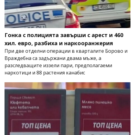
Гонка с полицията завърши с арест и 460
хил. евро, разбиха и наркооранжерия
При две отделни операции в кварталите Борово и
Враждебна са задържани двама мъже, а
разследващите иззели пари, предполагаеми
наркотици и 88 растения канабис