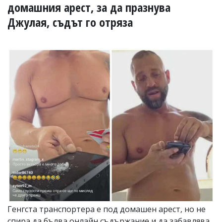
УКРАЙНА
домашния арест, за да празнува
СПОРТ
Джулая, съдът го отряза
РАЗСЛЕДВАНЕ
БИЗНЕС
ЮГ
Управители:
Веселин
Василев,
email:
v.vasilev@flagman.bg
Катя
Касабова,
еmail:
k.kassabova@flagman.bg
Главен
редактор:
Иван
Колев,
email:
Генгста транспортера е под домашен арест, но не
office@flagman.bg
спира да бълва онлайн съдържание и да забавлява