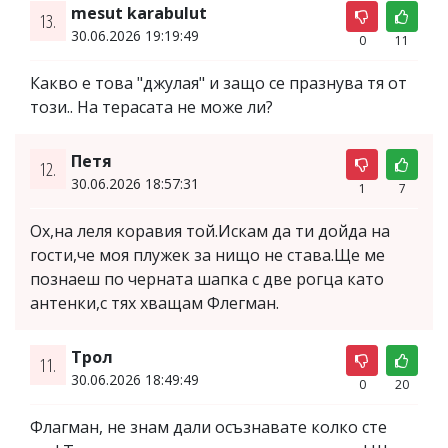
mesut karabulut
13.
30.06.2026 19:19:49
0
11
Какво е това "джулая" и защо се празнува тя от
този.. На терасата не може ли?
Петя
12.
30.06.2026 18:57:31
1
7
Ох,на леля коравия той.Искам да ти дойда на
гости,че моя плужек за нищо не става.Ще ме
познаеш по черната шапка с две рогца като
антенки,с тях хващам Флегман.
Трол
11.
30.06.2026 18:49:49
0
20
Флагман, не знам дали осъзнавате колко сте