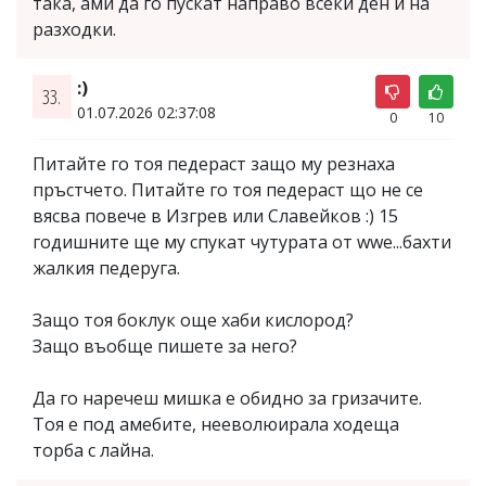
така, ами да го пускат направо всеки ден и на
разходки.
:)
33.
01.07.2026 02:37:08
0
10
Питайте го тоя педераст защо му резнаха
пръстчето. Питайте го тоя педераст що не се
вясва повече в Изгрев или Славейков :) 15
годишните ще му спукат чутурата от wwe...бахти
жалкия педеруга.
Защо тоя боклук още хаби кислород?
Защо въобще пишете за него?
Да го наречеш мишка е обидно за гризачите.
Тоя е под амебите, нееволюирала ходеща
торба с лайна.