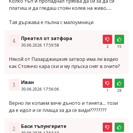
Колко тъп и пропаднал трябва да си за да си
платиш и да гледаш стоян колев на живо......
Тая държава е пълна с малоумници
Преател от затфора
4.
30.06.2026 17:59:58
2
15
Някой от Пазарджишкия затвор има ли видео
как Стоянчо кара ски и му пръска сняг в очите?
Иван
3.
30.06.2026 17:56:06
1
28
Верно ли копаем вече дъното и тинята.... този
да е идол и се плаща за да се види????????
Баси тъпунгерите
2.
30.06.2026 17:53:10