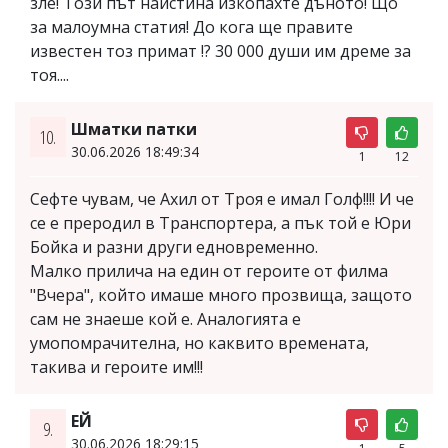
зле! Този път наистина изкопахте дъното! Що
за малоумна статия! До кога ще правите
известен тоз примат !? 30 000 души им дреме за
тоя....
Шматки патки
10.
30.06.2026 18:49:34
1
12
Сефте чувам, че Ахил от Троя е имал Голф!!!! И че
се е преродил в Транспортера, а пък той е Юри
Бойка и разни други едновременно.
Малко прилича на един от героите от филма
"Вчера", който имаше много прозвища, защото
сам не знаеше кой е. Аналогията е
умопомрачителна, но каквито времената,
такива и героите им!!!
ЕЙ
9.
30.06.2026 18:29:15