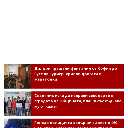
Дилъри пращали фентанил от София до
Русе по куриер, криели дрогата в
маратонки
Съветник иска да направи секс парти в
сградата на Общината, плаши със съд, ако
му откажат
Гонка с полицията завърши с арест и 460