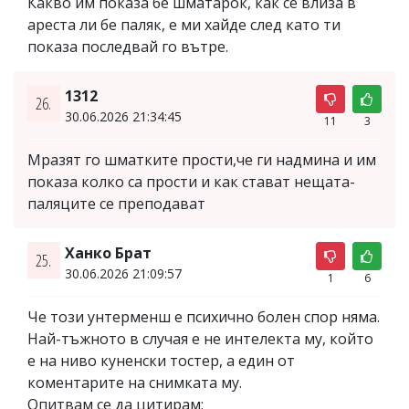
Какво им показа бе шматарок, как се влиза в
ареста ли бе паляк, е ми хайде след като ти
показа последвай го вътре.
1312
26.
30.06.2026 21:34:45
11
3
Мразят го шматките прости,че ги надмина и им
показа колко са прости и как стават нещата-
паляците се преподават
Ханко Брат
25.
30.06.2026 21:09:57
1
6
Че този унтерменш е психично болен спор няма.
Най-тъжното в случая е не интелекта му, който
е на ниво куненски тостер, а един от
коментарите на снимката му.
Опитвам се да цитирам: