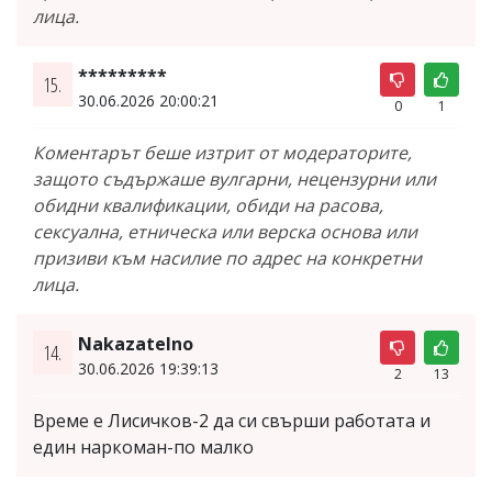
лица.
*********
15.
30.06.2026 20:00:21
0
1
Коментарът беше изтрит от модераторите,
защото съдържаше вулгарни, нецензурни или
обидни квалификации, обиди на расова,
сексуална, етническа или верска основа или
призиви към насилие по адрес на конкретни
лица.
Nakazatelno
14.
30.06.2026 19:39:13
2
13
Време е Лисичков-2 да си свърши работата и
един наркоман-по малко