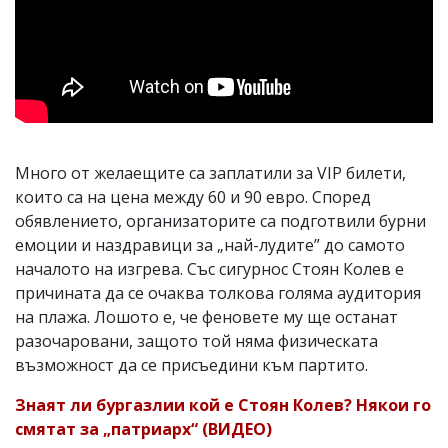
Много от желаещите са заплатили за VIP билети,
които са на цена между 60 и 90 евро. Според
обявлението, организаторите са подготвили бурни
емоции и наздравици за „най-лудите” до самото
началото на изгрева. Със сигурнос Стоян Колев е
причината да се очаква толкова голяма аудитория
на плажа. Лошото е, че феновете му ще останат
разочаровани, защото той няма физическата
възможност да се присъедини към партито.
Знаят ли бургазлии кой е Стоян Колев? Някои го
смятат за „патриарх“ (ВИДЕО)