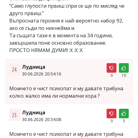
"Само глупости првиш спри се ще по мисляд че
друго првиш."
Въпросната героиня е най-вероятно набор 92,
ако се съди по никнейма и.
Та същата тази е в момента на 34 години,
завършила поне основно образование.
ПРОСТО НЯМАМ ДУМИ! :Х :Х :Х
Лудница
24.
30.06.2026 20:54:16
0
10
Момчето е чист психопат и му давате трибуна
колко жалко има ли нормални хора ?
Лудница
23.
30.06.2026 20:54:08
0
5
Момчето е чист психопат и му давате трибуна