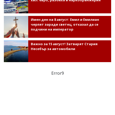
хил. евро, разбиха и наркооранжерия
Имен ден на 8 август: Емил и Емилиан
черпят заради светец, отказал да се
подчини на император
Важно за 15 август! Затварят Стария
Несебър за автомобили
Error9