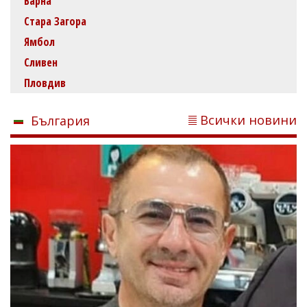
Варна
Стара Загора
Ямбол
Сливен
Пловдив
Всички новини
България