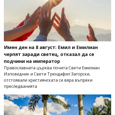
Имен ден на 8 август: Емил и Емилиан
черпят заради светец, отказал да се
подчини на император
Православната църква почита Свети Емилиан
Изповедник и Свети Трендафил Загорски,
отстоявали християнската си вяра въпреки
преследванията