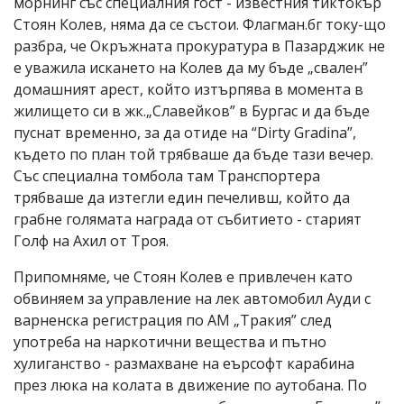
морнинг със специалния гост - известния тиктокър
Стоян Колев, няма да се състои. Флагман.бг току-що
разбра, че Окръжната прокуратура в Пазарджик не
е уважила искането на Колев да му бъде „свален”
домашният арест, който изтърпява в момента в
жилището си в жк.„Славейков” в Бургас и да бъде
пуснат временно, за да отиде на “Dirty Gradina”,
където по план той трябваше да бъде тази вечер.
Със специална томбола там Транспортера
трябваше да изтегли един печеливш, който да
грабне голямата награда от събитието - старият
Голф на Ахил от Троя.
Припомняме, че Стоян Колев е привлечен като
обвиняем за управление на лек автомобил Ауди с
варненска регистрация по АМ „Тракия” след
употреба на наркотични вещества и пътно
хулиганство - размахване на еърсофт карабина
през люка на колата в движение по аутобана. По