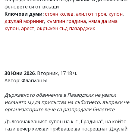
феновете си от вкъщи
Коментарите
под
Ключови думи:
стоян колев
,
ахил от троя
,
купон
,
статиите
джулай морнинг
,
къмпин градина
,
няма да има
се
купон
,
арест
,
окръжен съд пазарджик
въвеждат
от
читателите
и
редакцията
не
носи
отговорност
за
30 Юни 2026
, Вторник, 17:18 ч.
тях!
Автор: Флагман.БГ
Ако
откриете
обиден
Държавното обвинение в Пазарджик не уважи
за
искането му да присъства на събитието, въпреки че
вас
организаторите вече са разпродали билетите
коментар,
моля
сигнализирайте
Дългоочакваният купон на к-г „Градина”, на който
ни!
тази вечер хиляди трябваше да посрещнат Джулай