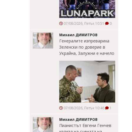
07/08/2026, Петък 10:51
0
Михаил ДИМИТРОВ
Генералите изпревариха
Зеленски по доверие в
Украйна, Залужни е начело
07/08/2026, Петък 10:46
1
Михаил ДИМИТРОВ
Пианистът Евгени Генчев
излиза на сцената на