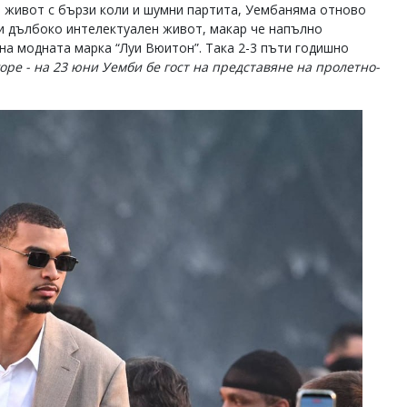
а живот с бързи коли и шумни партита, Уембаняма отново
 и дълбоко интелектуален живот, макар че напълно
на модната марка “Луи Вюитон”. Така 2-3 пъти годишно
горе - на 23 юни Уемби бе гост на представяне на пролетно-