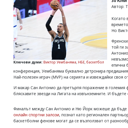
30 Юни 
УКРАЙНА
Автор: 
СПОРТ
Когато 
РАЗСЛЕДВАНЕ
времето
БИЗНЕС
Но Викт
ЮГ
Френски
той ги 
Управители:
Антонио
Веселин
невъзмо
Василев,
Ключови думи:
Виктор Уембаняма
,
НБЕ
,
баскетбол
епична 
email:
конференция, Уембаняма буквално детронира предишния
v.vasilev@flagman.bg
Най-полезен играч (MVP) на серията и извеждайки своя 
Катя
Касабова,
И макар Сан Антонио да претърпя поражение в големия 
еmail:
k.kassabova@flagman.bg
бляскавите звезди на Лигата на извънземните. И бъдете 
Главен
редактор:
Иван
Финалът между Сан Антонио и Ню Йорк можеше да бъде пр
Колев,
онлайн спортни залози
, познат като регионален партньо
email:
баскетболни фенове могат да се възползват от разнооб
office@flagman.bg