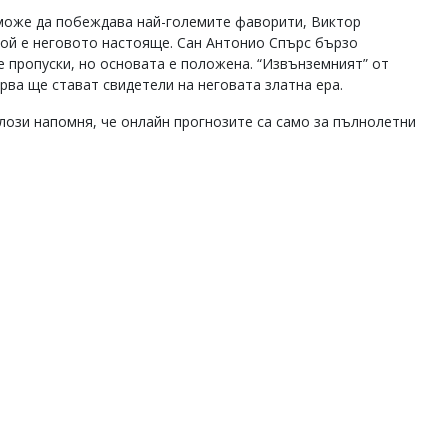
 може да побеждава най-големите фаворити, Виктор
той е неговото настояще. Сан Антонио Спърс бързо
е пропуски, но основата е положена. “Извънземният” от
ърва ще стават свидетели на неговата златна ера.
алози напомня, че онлайн прогнозите са само за пълнолетни