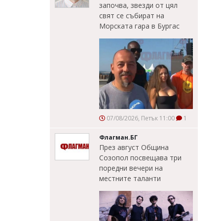
започва, звезди от цял
свят се събират на
Морската гара в Бургас
07/08/2026, Петък 11:00
1
Флагман.БГ
През август Община
Созопол посвещава три
поредни вечери на
местните таланти