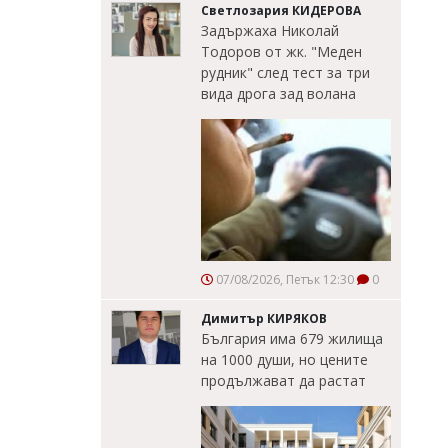
Светлозария КИДЕРОВА
Задържаха Николай
Тодоров от жк. "Меден
рудник" след тест за три
вида дрога зад волана
07/08/2026, Петък 12:30
0
Димитър КИРЯКОВ
България има 679 жилища
на 1000 души, но цените
продължават да растат