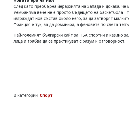
Новата ера на НБА
След като преобърна йерархията на Запада и доказа, че
Уембаняма вече не е просто бъдещето на баскетбола - 
изграждат нов състав около него, за да затворят малкит
Франция е тук, за да доминира, а феновете по света теп
Най-големият български сайт за НБА спортни и казино з
лица и трябва да се практикуват с разум и отговорност.
В категории:
Спорт