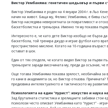
Виктор Уембаняма: генетичен шедьовър и първи 
Коментарите
под
Виктор Уембаняма е роден на 4 януари 2004 г. в Льо Кене
статиите
начин на живот. Баща му, Феликс Уембаняма, е бивш съст
се
Виктор наследява невероятната си повратливост и отско
въвеждат
баскетболистка и треньорка. Именно тя му показва първ
от
читателите
и
Интересното е, че като дете Виктор изобщо не бърза да 
редакцията
баскетбола, той тренира джудо и играе футбол като врат
не
пространствено мислене. Когато на 10-годишна възраст 
носи
остават в шок.
отговорност
за
Един от тях споделя, че когато видял Виктор за първи п
тях!
треньорите заради височината му, преди да осъзнае, че п
Ако
откриете
Още тогава Уембаняма показва зрялост, необичайна за въ
обиден
го кани в академията си, но Виктор отказва. Причината? 
за
вас
предизвика интелектуалното и тактическото му развитие 
коментар,
моля
Психологията на един “пурист”: изкуство и наука н
сигнализирайте
Зад бруталната статистика и зрелищните забивки стои е
ни!
психолози често описват Уембаняма като “пурист” - игра