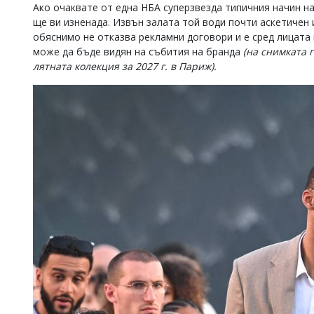
Ако очаквате от една НБА суперзвезда типичния начин н
ще ви изненада. Извън залата той води почти аскетичен
обяснимо не отказва рекламни договори и е сред лицата 
може да бъде видян на събития на бранда
(на снимката 
лятната колекция за 2027 г. в Париж).