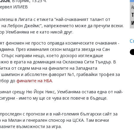
2026
, Вторник, 13:25 ч.
Тервел ИЛИЕВ
А
Т
влезеш в Лигата с етикета “най-очакваният талант от
 на Леброн Джеймс”, напрежението може да пречупи всеки.
ор Уембаняма не е като никой друг.
С
ят феномен не просто оправда космическите очаквания -
задмина. През изминалия сезон младата звезда на Сан
 Спърс направи нещо, което доскоро изглеждаше
жно в ерата на доминация на Оклахома Сити Тъндър. В
битка от седем мача на финалите на Западната
 шампион и абсолютен фаворит №1, грабвайки трофея за
отбор до
финалите на НБА
.
финал срещу Ню Йорк Никс, Уембаняма остава една от най-
сигурни - името му ще се чува все повече в бъдеще.
оследен с прогнози и в най-големия български сайт за
р на Милан и генерален спонсор на ЦСКА. Там всички
разните възможности за игра.