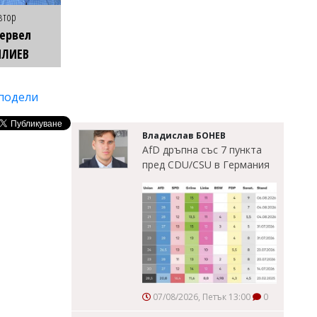
втор
ервел
ИЛИЕВ
подели
Владислав БОНЕВ
AfD дръпна със 7 пункта
пред CDU/CSU в Германия
07/08/2026, Петък 13:00
0