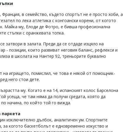
стъпки
, Франция, в семейство, където спортът не е просто хоби, а
езател по лека атлетика с конгоански корени, от когото
к. Майка му, Елоди де Фотро, е бивша професионална
ите стъпки с оранжевата топка.
се затвори в залата. Преди да се отдаде изцяло на
ар - позиции, които развиват неговия баланс, рефлекси и
влиза в школата на Нантер 92, треньорите буквално
ът на игрището, помислил, че това е някой от помощник-
ред него стои дете.
зрастта му. Когато е на 14, испанският колос Барселона
Той усеща, че там няма да получи средата, която да
по начина, по който той го вижда.
а паркета
дин изключително дълбок, аналитичен ум. Спортните
ч, за когото баскетболът е едновременно изкуство и