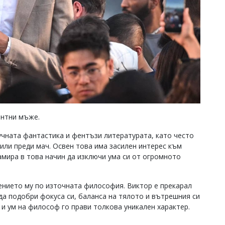
антни мъже.
учната фантастика и фентъзи литературата, като често
 или преди мач. Освен това има засилен интерес към
амира в това начин да изключи ума си от огромното
ението му по източната философия. Виктор е прекарал
да подобри фокуса си, баланса на тялото и вътрешния си
 и ум на философ го прави толкова уникален характер.