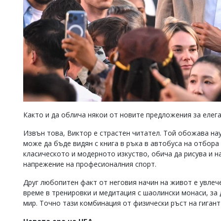
Както и да облича някои от новите предложения за елег
Извън това, Виктор е страстен читател. Той обожава на
може да бъде видян с книга в ръка в автобуса на отбора
класическото и модерното изкуство, обича да рисува и н
напрежение на професионалния спорт.
Друг любопитен факт от неговия начин на живот е увлеч
време в тренировки и медитация с шаолински монаси, за 
мир. Точно тази комбинация от физически ръст на гигант