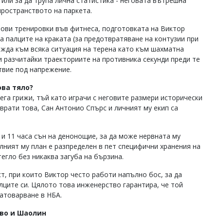
 или за да трупа лична статистика - неговата вътрешна
ространството на паркета.
лови тренировки във фитнеса, подготовката на Виктор
 палците на краката (за предотвратяване на контузии при
ожда към всяка ситуация на терена като към шахматна
и разчитайки траекториите на противника секунди преди те
твие под напрежение.
ва тяло?
ега грижи, тъй като играчи с неговите размери исторически
врати това, Сан Антонио Спърс и личният му екип са
 11 часа сън на денонощие, за да може нервната му
лният му план е разпределен в пет специфични хранения на
егло без никаква загуба на бързина.
т, при които Виктор често работи напълно бос, за да
лците си. Цялото това инженерство гарантира, че той
натоварване в НБА.
тво и Шаолин