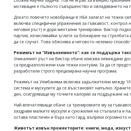
сложна научна задача. Той не играе за външно признание
мотивация е пълното съвършенство и овладяването на п
Докато повечето новобранци в НБА залагат на тежки си
включва специфични упражнения за гъвкавост, контрол на
неговия ръст) и дори ментални тренировки. Виктор подх
партия, изчислявайки ъглите за блокиране на стрелбата 
да се случат. Това обяснява и неговото неземно спокойс
Режимът на “Извънземното”: как се поддържа тако
Уникалният ръст на Виктор обаче изисква невиждани дос
са предразположени към тежки контузии. За да се предот
разработили строго прецизирана научна програма.
Режимът на Уембаняма включва задължителни между 10 и
система и мускулите да се възстановят напълно. Храните
ден, осигуряващи му точните калории за поддържане на т
Най-впечатляващи обаче са тренировките му за гъвкавос
заздрави малките мускули и сухожилия на стъпалата и па
остава пластичен и бърз като гард, въпреки огромното 
Животът извън прожекторите: книги, мода, изкус