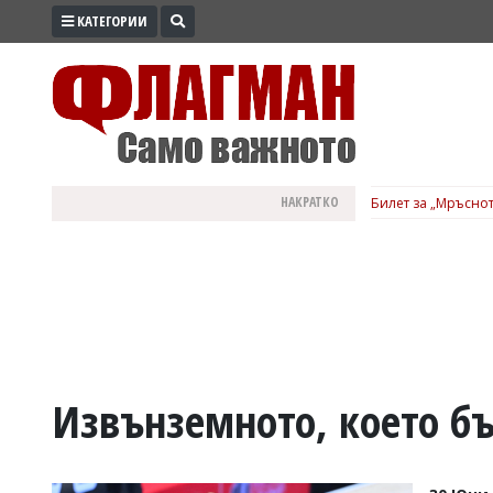
КАТЕГОРИИ
ПРОМО
ЗОНА
ИЗБОРИ
2026
ПРАКТИЧНО
НАКРАТКО
Билет за „Мръснот
КУЛТУРА
ЗДРАВЕ
ПОЛИТИКА
ОБЩИНИ
ОБЩЕСТВО
ЛАЙФСТАЙЛ
Извънземното, което б
ВОЙНАТА
В