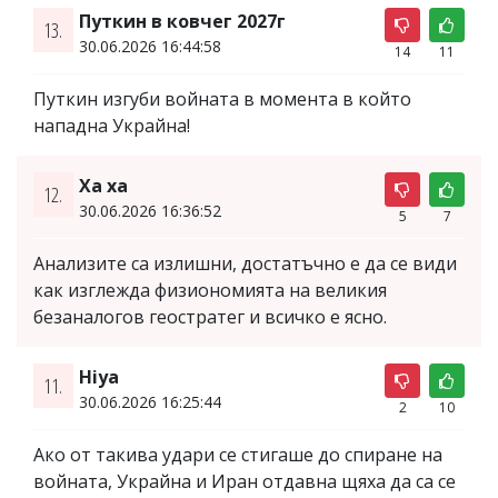
Путкин в ковчег 2027г
13.
30.06.2026 16:44:58
14
11
Путкин изгуби войната в момента в който
нападна Украйна!
Ха ха
12.
30.06.2026 16:36:52
5
7
Анализите са излишни, достатъчно е да се види
как изглежда физиономията на великия
безаналогов геостратег и всичко е ясно.
Hiya
11.
30.06.2026 16:25:44
2
10
Ако от такива удари се стигаше до спиране на
войната, Украйна и Иран отдавна щяха да са се