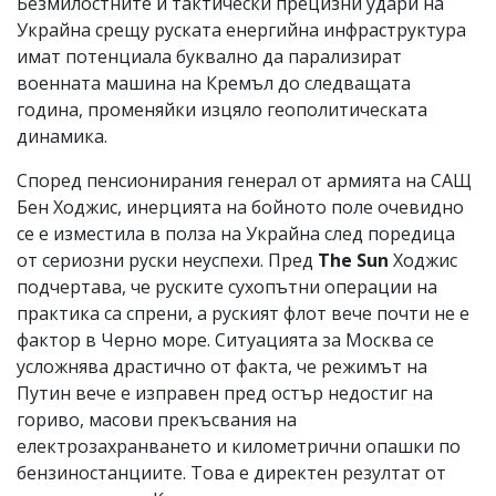
Безмилостните и тактически прецизни удари на
Украйна срещу руската енергийна инфраструктура
имат потенциала буквално да парализират
военната машина на Кремъл до следващата
година, променяйки изцяло геополитическата
динамика.
Според пенсионирания генерал от армията на САЩ
Бен Ходжис, инерцията на бойното поле очевидно
се е изместила в полза на Украйна след поредица
от сериозни руски неуспехи. Пред
The Sun
Ходжис
подчертава, че руските сухопътни операции на
практика са спрени, а руският флот вече почти не е
фактор в Черно море. Ситуацията за Москва се
усложнява драстично от факта, че режимът на
Путин вече е изправен пред остър недостиг на
гориво, масови прекъсвания на
електрозахранването и километрични опашки по
бензиностанциите. Това е директен резултат от