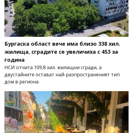
Бургаска област вече има близо 338 хил.
жилища, сградите се увеличиха с 453 за
година
НСИ отчита 109,8 хил. жилищни сгради, а
двустайните остават най-разпространеният тип
дом в региона