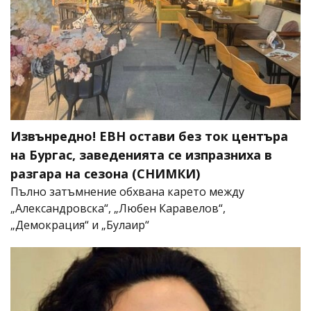
Извънредно! ЕВН остави без ток центъра
на Бургас, заведенията се изпразниха в
разгара на сезона (СНИМКИ)
Пълно затъмнение обхвана карето между
„Александровска“, „Любен Каравелов“,
„Демокрация“ и „Булаир“