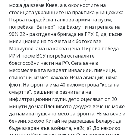
можа да вземе Киев, а в околностите на
столицата украинците на практика унищожиха
Първа гвардейска танкова армия на русия;
погребаха "Вагнер" под Бахмут и изтрепаха на
90% 22 - ра отделна бригада на ГРУ. Е, да, късия
милиционер на токчета и с ботокс взе
Мариупол, ама на каква цена. Пирова победа.
И? И после ВСУ погреба останалите
боеспособни части на РФ. Сега вече в
месомелачката вкарват инвалиди, пияници,
спинозни, измет. хахахах Няма авиация, няма
флот. На фронта има 40 километрова "коса на
смъртта", рашъните разчитата на
инфилтрационни групи, дето оцеляват от 20
минути до час.Плешивото джудже вече не може
да намира пушечно месо за фронта. Няма вече и
бензин. хохохо Китай не разрешава Беларус да
бъде вкаран във войната, найс, а? До няколко