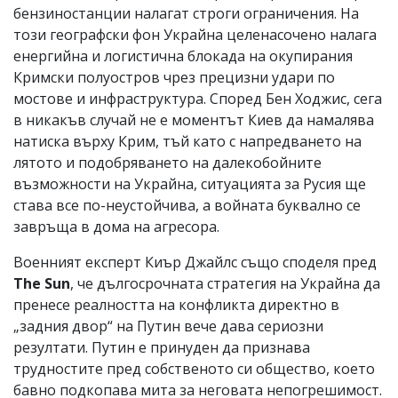
бензиностанции налагат строги ограничения. На
този географски фон Украйна целенасочено налага
енергийна и логистична блокада на окупирания
Кримски полуостров чрез прецизни удари по
мостове и инфраструктура. Според Бен Ходжис, сега
в никакъв случай не е моментът Киев да намалява
натиска върху Крим, тъй като с напредването на
лятото и подобряването на далекобойните
възможности на Украйна, ситуацията за Русия ще
става все по-неустойчива, а войната буквално се
завръща в дома на агресора.
Военният експерт Киър Джайлс също споделя пред
The Sun
, че дългосрочната стратегия на Украйна да
пренесе реалността на конфликта директно в
„задния двор“ на Путин вече дава сериозни
резултати. Путин е принуден да признава
трудностите пред собственото си общество, което
бавно подкопава мита за неговата непогрешимост.