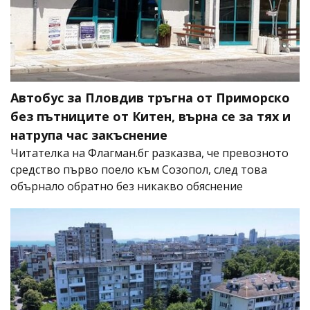
Автобус за Пловдив тръгна от Приморско
без пътниците от Китен, върна се за тях и
натрупа час закъснение
Читателка на Флагман.бг разказва, че превозното
средство първо поело към Созопол, след това
обърнало обратно без никакво обяснение