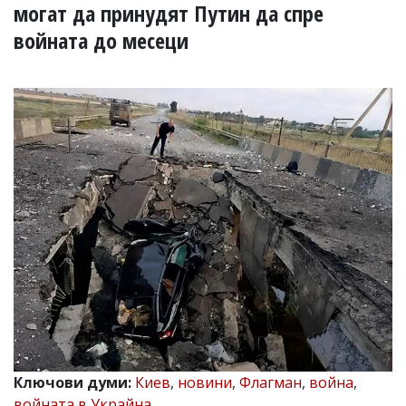
УКРАЙНА
могат да принудят Путин да спре
СПОРТ
войната до месеци
РАЗСЛЕДВАНЕ
БИЗНЕС
ЮГ
Управители:
Веселин
Василев,
email:
v.vasilev@flagman.bg
Катя
Касабова,
еmail:
k.kassabova@flagman.bg
Главен
редактор:
Иван
Колев,
email:
Ключови думи:
Киев
,
новини
,
Флагман
,
война
,
office@flagman.bg
войната в Украйна