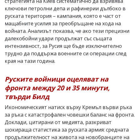
стратегията на Киев систематично да взривява
ключови петролни депа и рафинерии дълбоко в
руската територия – кампания, която е част от
мащабните усилия за преобръщане на хода на
войната. Анализът показва, че ако тези прецизни
далекобойни удари продължат със същата
интензивност, за Русия ще бъде изключително
трудно да поддържа военните си операции след
края на тази година.
Руските войници оцеляват на
фронта между 20 и 35 минути,
твърди Билд
Икономическият натиск върху Кремъл върви ръка
за ръка с катастрофален човешки баланс на фронта.
Доклади, цитирани от медията, разкриват
шокираща статистика за руската армия: средната
продължителност на живота на новобранците на