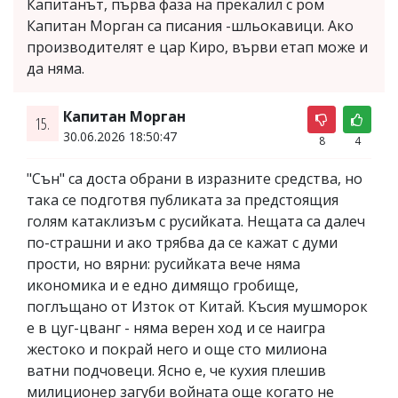
Капитанът, първа фаза на прекалил с ром
Капитан Морган са писания -шльокавици. Ако
производителят е цар Киро, върви етап може и
да няма.
Капитан Морган
15.
30.06.2026 18:50:47
8
4
"Сън" са доста обрани в изразните средства, но
така се подготвя публиката за предстоящия
голям катаклизъм с русийката. Нещата са далеч
по-страшни и ако трябва да се кажат с думи
прости, но вярни: русийката вече няма
икономика и е едно димящо гробище,
поглъщано от Изток от Китай. Късия мушморок
е в цуг-цванг - няма верен ход и се наигра
жестоко и покрай него и още сто милиона
ватни подчовеци. Ясно е, че кухия плешив
милиционер загуби войната още когато не