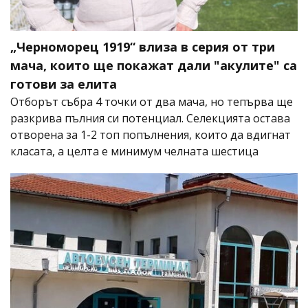
„Черноморец 1919“ влиза в серия от три
мача, които ще покажат дали "акулите" са
готови за елита
Отборът събра 4 точки от два мача, но тепърва ще
разкрива пълния си потенциал. Селекцията остава
отворена за 1-2 топ попълнения, които да вдигнат
класата, а целта е минимум челната шестица