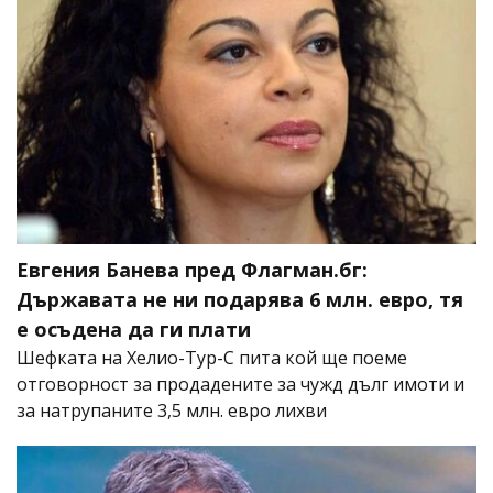
Евгения Банева пред Флагман.бг:
Държавата не ни подарява 6 млн. евро, тя
е осъдена да ги плати
Шефката на Хелио-Тур-С пита кой ще поеме
отговорност за продадените за чужд дълг имоти и
за натрупаните 3,5 млн. евро лихви