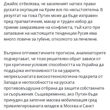
Джайлс отбелязва, че засиленият натиск прави
руската окупация на Крим все по-несъстоятелна. В
резултат на това Путин може да бъде изправен
пред прагматичния, макар и труден избор да
приеме замразяване на конфликта, тъй като при
запазване на настоящите тенденции Русия има
много повече за губене, отколкото за печелене.
Въпреки оптимистичните прогнози, анализаторите
подчертават, че този решителен обрат зависи от
три критични условия: способността на Украйна да
поддържа интензивността на ударите,
непрекъснатата високотехнологична подкрепа от
Запада и неспособността на руската
противовъздушна отбрана да защити собствените
си съоръжения. Същевременно, ако Путин бъде
принуден да започне масова мобилизация сред
привилегированата младеж в Москва и Санкт