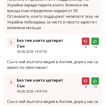
Украйна заради парите,които Зеленски им
връща към определени лидери от ЕК.
Останалите, които поддържат нелепата теза, че
Украйна побеждава, са чисто и просто идиоти с
изпилени мозъци.
Без тия които цитират
5.
Сън
9
14
30.06.2026 14:47:50
Сън е най жълтата медия в Англия, дори у нас са
малко по обективни !
Без тия които цитират
4.
Сън
9
19
30.06.2026 14:47:04
Сън е най жълтата медия в Англия, дори у нас са