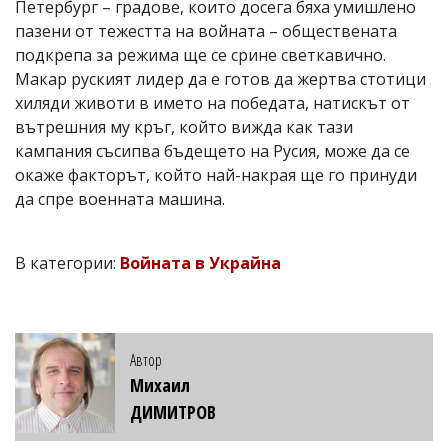
Петербург – градове, които досега бяха умишлено
пазени от тежестта на войната – обществената
подкрепа за режима ще се срине светкавично.
Макар руският лидер да е готов да жертва стотици
хиляди животи в името на победата, натискът от
вътрешния му кръг, който вижда как тази
кампания съсипва бъдещето на Русия, може да се
окаже факторът, който най-накрая ще го принуди
да спре военната машина.
В категории:
Войната в Украйна
Автор
Михаил
ДИМИТРОВ