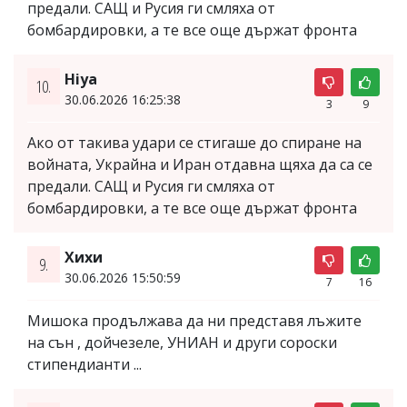
предали. САЩ и Русия ги смляха от
бомбардировки, а те все още държат фронта
Hiya
10.
30.06.2026 16:25:38
3
9
Ако от такива удари се стигаше до спиране на
войната, Украйна и Иран отдавна щяха да са се
предали. САЩ и Русия ги смляха от
бомбардировки, а те все още държат фронта
Хихи
9.
30.06.2026 15:50:59
7
16
Мишока продължава да ни представя лъжите
на сън , дойчезеле, УНИАН и други сороски
стипендианти ...