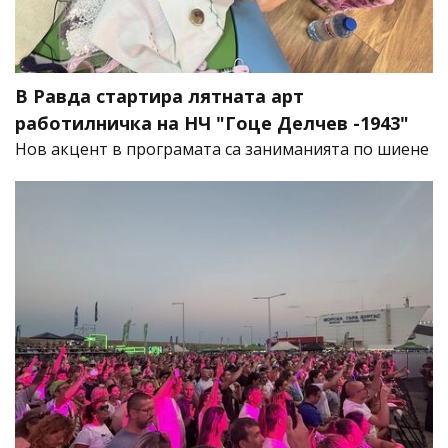
В Равда стартира лятната арт
работилничка на НЧ "Гоце Делчев -1943"
Нов акцент в програмата са заниманията по шиене