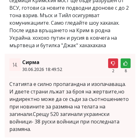
седмици Кримския мост ще бъде разрушен от
ВСУ, готови са новите подводни дронове с до 2
тона взрив. Мъск и Тийл осигуряват
комуникациите. Само гледайте шоу хахахах.
После идва връщането на Крим в родна
Украйна. хохохо путин и русия в ковчега на
мъртвеца и бутилка "Джак" хахахахаха
Сирма
14.
30.06.2026 18:49:52
2
8
Статията е силно пропагандна и изопачаваща.
И двете страни лъжат за броя на жертвите,но
индиректно може да се съди за съотношението
при новините за размяна на телата на
загинали.Срещу 520 загинали украински
войници- 38 руски войници при последната
размяна.