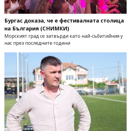
Бургас доказа, че е фестивалната столица
на България (СНИМКИ)
Морският град се затвърди като най-събитийния у
нас през последните години