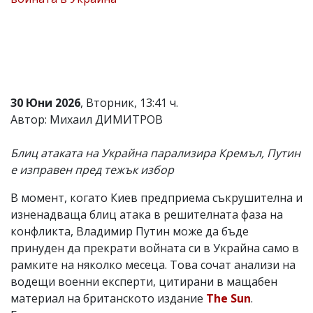
Коментарите
под
статиите
се
въвеждат
от
читателите
30 Юни 2026
, Вторник, 13:41 ч.
и
редакцията
Автор: Михаил ДИМИТРОВ
не
носи
Блиц атаката на Украйна парализира Кремъл, Путин
отговорност
за
е изправен пред тежък избор
тях!
Ако
В момент, когато Киев предприема съкрушителна и
откриете
изненадваща блиц атака в решителната фаза на
обиден
за
конфликта, Владимир Путин може да бъде
вас
принуден да прекрати войната си в Украйна само в
коментар,
рамките на няколко месеца. Това сочат анализи на
моля
сигнализирайте
водещи военни експерти, цитирани в мащабен
ни!
материал на британското издание
The Sun
.