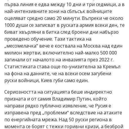
първа линия е едва между 10 дни и три седмици, а в
най-интензивните зони на сблъсък войниците
оцеляват средно само 20 минути. Въпреки че около
1000 души се записват в руската армия всеки ден, те
биват хвърляни в битка след броени дни набързо
проведено обучение. Тази тактика на
„месомелачка“ вече е коствала на Москва над един
милион жертви, включително най-малко 500 000
загинали от началото на инвазията през 2022 г.
Статистиката става още по-унизителна за Кремъл
на фона на данните, че на всеки осем загубени
руски войници, Киев губи само един.
Сериозността на ситуацията беше индиректно
призната и от самия Владимир Путин, който
направи рядко публично изявление, че Русия е
изправена пред „проблеми“ вследствие на атаките
по енергийната мрежа. Над 50 руски региона в
момента се борят с тежки горивни кризи, а безброй