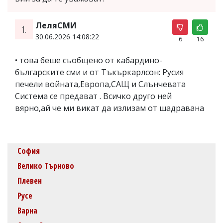
ЛеляСМИ
1.
30.06.2026 14:08:22
6
16
• това беше съобщено от кабардино-
българските сми и от Тъкъркарлсон: Русия
печели войната,Европа,САЩ и Слънчевата
Система се предават . Всичко друго ней
вярно,ай че ми викат да излизам от шадравана
София
Велико Търново
Плевен
Русе
Варна