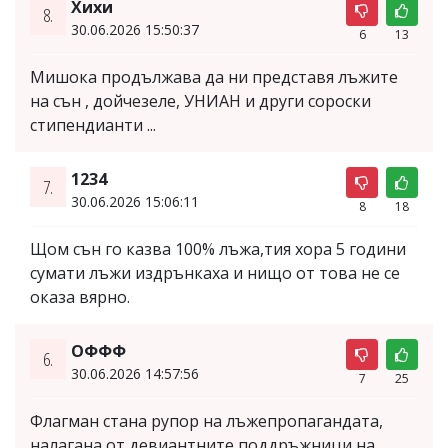
Хихи
8.
30.06.2026 15:50:37
6
13
Мишока продължава да ни представя лъжите
на сън , дойчезеле, УНИАН и други сороски
стипендианти ...
1234
7.
30.06.2026 15:06:11
8
18
Щом сън го казва 100% лъжа,тия хора 5 години
сумати лъжи издрънкаха и нищо от това не се
оказа вярно.
ОФФФ
6.
30.06.2026 14:57:56
7
25
Флагман стана рупор на лъжепропагандата,
налагана от девиантните поддръжници на