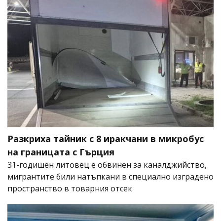
Разкриха тайник с 8 иракчани в микробус
на границата с Гърция
31-годишен литовец е обвинен за каналджийство,
мигрантите били натъпкани в специално изградено
пространство в товарния отсек