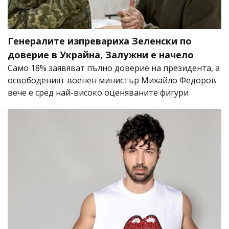
Генералите изпревариха Зеленски по
доверие в Украйна, Залужни е начело
Само 18% заявяват пълно доверие на президента, а
освободеният военен министър Михайло Федоров
вече е сред най-високо оценяваните фигури