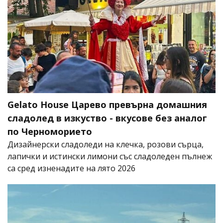
Gelato House Царево превърна домашния
сладолед в изкуство - вкусове без аналог
по Черноморието
Дизайнерски сладоледи на клечка, розови сърца,
лапички и истински лимони със сладоледен пълнеж
са сред изненадите на лято 2026