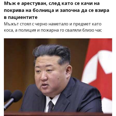
Мъж е арестуван, след като се качи на
покрива на болница и започна да се взира
в пациентите
Мъжът стоял с черно наметало и предмет като
коса, а полиция и пожарна го сваляли близо час