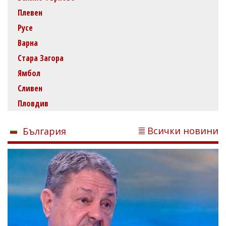
Плевен
Русе
Варна
Стара Загора
Ямбол
Сливен
Пловдив
Всички новини
България