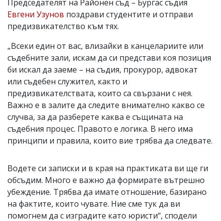
Председателят на Районен съд – Бургас съдия
Евгени Узунов
поздрави студентите и отправи
предизвикателство към тях.
„Всеки един от вас, влизайки в канцелариите или
съдебните зали, искам да си представи коя позиция
би искал да заеме – на съдия, прокурор, адвокат
или съдебен служител, както и
предизвикателствата, които са свързани с нея.
Важно е в залите да следите внимателно какво се
случва, за да разберете каква е същината на
съдебния процес. Правото е логика. В него има
принципи и правила, които вие трябва да следвате.
Водете си записки и в края на практиката ви ще ги
обсъдим. Много е важно да формирате вътрешно
убеждение. Трябва да имате отношение, базирано
на фактите, които чувате. Ние сме тук да ви
помогнем да с изградите като юристи“, сподели