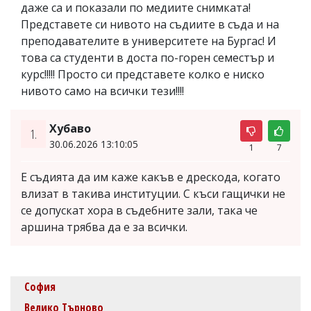
даже са и показали по медиите снимката!
Представете си нивото на съдиите в съда и на
преподавателите в университете на Бургас! И
това са студенти в доста по-горен семестър и
курс!!!!! Просто си представете колко е ниско
нивото само на всички тези!!!!
Хубаво
1.
30.06.2026 13:10:05
1
7
Е съдията да им каже какъв е дрескода, когато
влизат в такива институции. С къси гащички не
се допускат хора в съдебните зали, така че
аршина трябва да е за всички.
София
Велико Търново