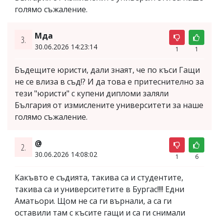
голямо съжаление.
Мда
3.
30.06.2026 14:23:14
1
1
Бъдещите юристи, дали знаят, че по къси Гащи
не се влиза в съд!? И да това е притеснително за
тези "юристи" с купени дипломи заляли
България от измислените университети за наше
голямо съжаление.
@
2.
30.06.2026 14:08:02
1
6
Какъвто е съдията, такива са и студентите,
такива са и университетите в Бургас!!!! Едни
Аматьори. Щом не са ги върнали, а са ги
оставили там с късите гащи и са ги снимали