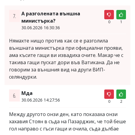
А разголената външна
7.
министърка?
0
1
30.06.2026 16:30:36
Нямахте нищо против как се е разголила
външната министърка при официални прояви,
ама късите гащи ви извадиха очите. Макар че с
такива гащи пускат дори във Ватикана. Да не
говорим за външния вид на други ВИП-
селяндурки.
Мда
6.
30.06.2026 14:27:56
0
2
Между другото онзи ден, като показаха онзи
хахавия Стоян в съда на Пазарджик, че той беше
гол направо с гъси гащи и очила, съда дълбае