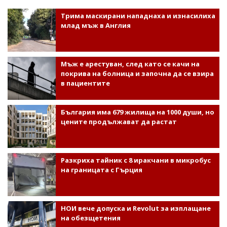
Трима маскирани нападнаха и изнасилиха
млад мъж в Англия
Мъж е арестуван, след като се качи на
покрива на болница и започна да се взира
в пациентите
България има 679 жилища на 1000 души, но
цените продължават да растат
Разкриха тайник с 8 иракчани в микробус
на границата с Гърция
НОИ вече допуска и Revolut за изплащане
на обезщетения