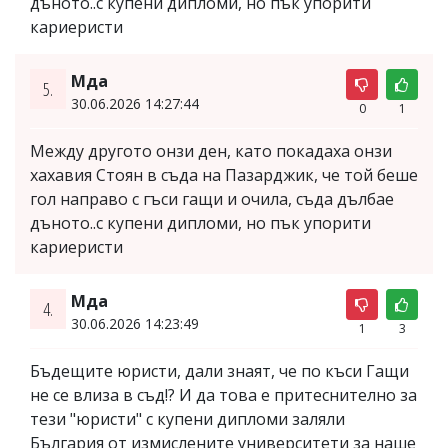
дъното..с купени дипломи, но пък упорити
кариеристи
Мда
5.
30.06.2026 14:27:44
0
1
Между другото онзи ден, като покадаха онзи
хахавия Стоян в съда на Пазарджик, че той беше
гол направо с гъси гащи и очила, съда дълбае
дъното..с купени дипломи, но пък упорити
кариеристи
Мда
4.
30.06.2026 14:23:49
1
3
Бъдещите юристи, дали знаят, че по къси Гащи
не се влиза в съд!? И да това е притеснително за
тези "юристи" с купени дипломи заляли
България от измислените университети за наше