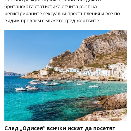
британската статистика отчита ръст на
регистрираните сексуални престъпления и все по-
видим проблем с мъжете сред жертвите
След „Одисея“ всички искат да посетят