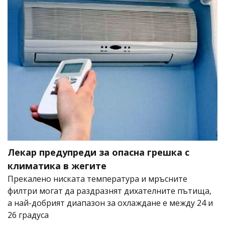
Лекар предупреди за опасна грешка с
климатика в жегите
Прекалено ниската температура и мръсните
филтри могат да раздразнят дихателните пътища,
а най-добрият диапазон за охлаждане е между 24 и
26 градуса