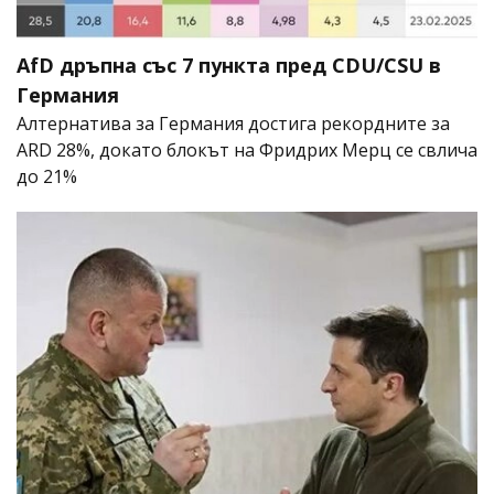
AfD дръпна със 7 пункта пред CDU/CSU в
Германия
Алтернатива за Германия достига рекордните за
ARD 28%, докато блокът на Фридрих Мерц се свлича
до 21%