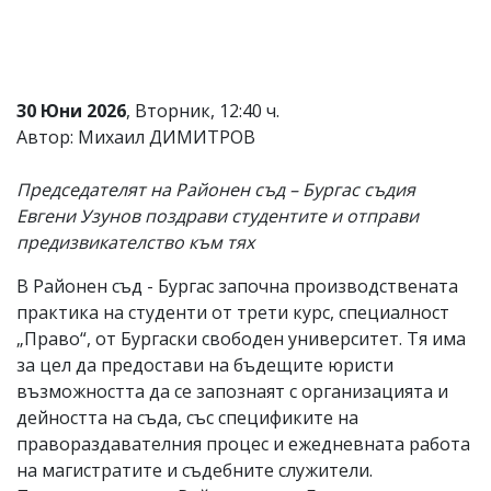
Коментарите
под
статиите
се
въвеждат
30 Юни 2026
, Вторник, 12:40 ч.
от
Автор: Михаил ДИМИТРОВ
читателите
и
редакцията
Председателят на Районен съд – Бургас съдия
не
Евгени Узунов поздрави студентите и отправи
носи
предизвикателство към тях
отговорност
за
тях!
В Районен съд - Бургас започна производствената
Ако
практика на студенти от трети курс, специалност
откриете
„Право“, от Бургаски свободен университет. Тя има
обиден
за
за цел да предостави на бъдещите юристи
вас
възможността да се запознаят с организацията и
коментар,
дейността на съда, със спецификите на
моля
сигнализирайте
правораздавателния процес и ежедневната работа
ни!
на магистратите и съдебните служители.