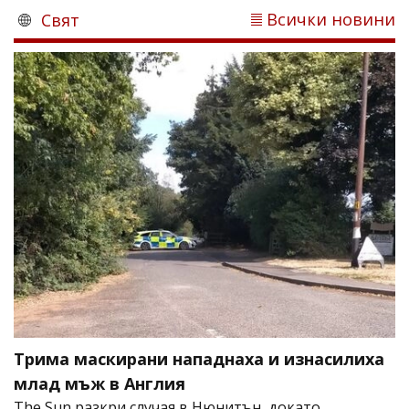
Всички новини
Свят
Трима маскирани нападнаха и изнасилиха
млад мъж в Англия
The Sun разкри случая в Нюнитън, докато