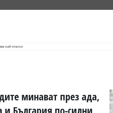
С по пушене на цигари
ите минават през ада,
а и България по-силни