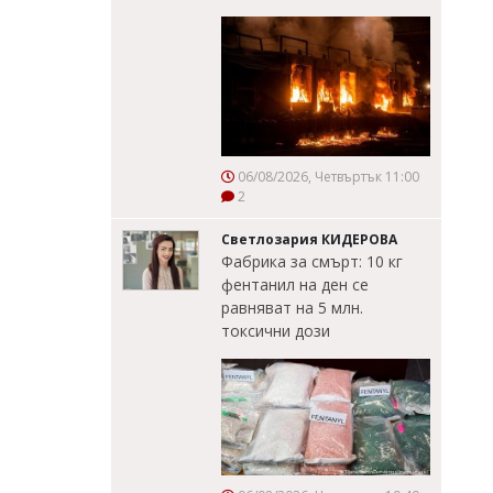
06/08/2026, Четвъртък 11:00
2
Светлозария КИДЕРОВА
Фабрика за смърт: 10 кг
фентанил на ден се
равняват на 5 млн.
токсични дози