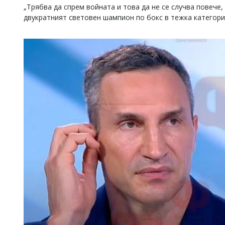
„Трябва да спрем войната и това да не се случва повече, 
Коментарите
двукратният световен шампион по бокс в тежка категори
под
статиите
се
въвеждат
от
читателите
и
редакцията
не
носи
отговорност
за
тях!
Ако
откриете
обиден
за
вас
коментар,
моля
сигнализирайте
ни!