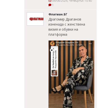
06/08/2026, Четвъртък 10:40
1
Флагман.БГ
Драгомир Драганов
изненада с женствена
визия и обувки на
платформа