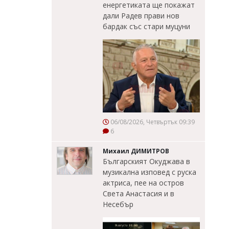
енергетиката ще покажат
дали Радев прави нов
бардак със стари муцуни
06/08/2026, Четвъртък 09:39
6
Михаил ДИМИТРОВ
Българският Окуджава в
музикална изповед с руска
актриса, пее на остров
Света Анастасия и в
Несебър