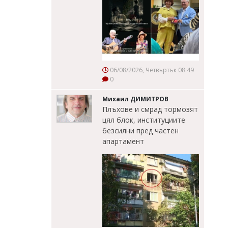
06/08/2026, Четвъртък 08:49
0
Михаил ДИМИТРОВ
Плъхове и смрад тормозят
цял блок, институциите
безсилни пред частен
апартамент