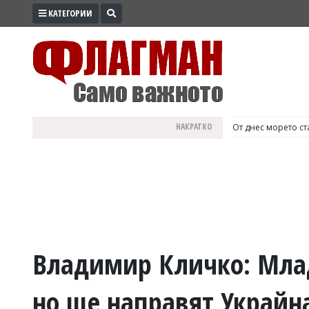
КАТЕГОРИИ
ПРОМО
ЗОНА
ИЗБОРИ
2026
ПРАКТИЧНО
НАКРАТКО
България е №1 в Е
КУЛТУРА
ЗДРАВЕ
ПОЛИТИКА
ОБЩИНИ
ОБЩЕСТВО
ЛАЙФСТАЙЛ
Владимир Кличко: Млад
ВОЙНАТА
но ще направят Украйн
В