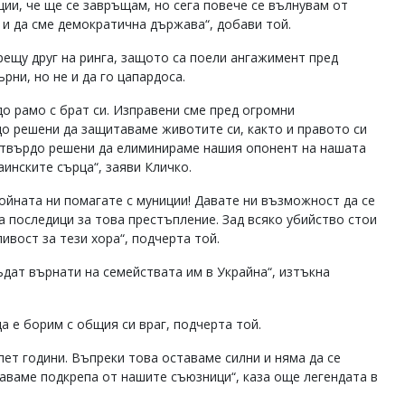
ции, че ще се завръщам, но сега повече се вълнувам от
а и да сме демократична държава“, добави той.
срещу друг на ринга, защото са поели ангажимент пред
ърни, но не и да го цапардоса.
до рамо с брат си. Изправени сме пред огромни
до решени да защитаваме животите си, както и правото си
 твърдо решени да елиминираме нашия опонент на нашата
аинските сърца“, заяви Кличко.
войната ни помагате с муниции! Давате ни възможност да се
а последици за това престъпление. Зад всяко убийство стои
ивост за тези хора“, подчерта той.
ъдат върнати на семействата им в Украйна“, изтъкна
а е борим с общия си враг, подчерта той.
ет години. Въпреки това оставаме силни и няма да се
аваме подкрепа от нашите съюзници“, каза още легендата в