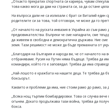
„Откакто прекратих спортната си кариера, чувам спекула
това какво мога да дам на страната си, за да остане цял
На въпроса дали не са излизали с брат си Виталий един 
родителите си за това, той отговори, че може да го прег
„От началото на руската инвазия в Украйна аз съм рамо 
предизвикателства. Въпреки че сме нападнати, сме твър
да живеем в свободна и демократична държава. Ние сме
земя. Тази решимост не може да бъде премахната от укр
„Благодаря на България и народа ви, че от началото на 
отбраняваме. Русия на Путин няма бъдеще. Трябва да им
командири, който го е заповядал. Трябва да има справедл
„Най-лошото е кражбата на нашите деца. Те трябва да б
боксьорът.
Каквито и проблеми да има, ние стоим рамо до рамо, за д
„Всяка нощ търпим бомбардировки. Това се случва вече п
огънем. Докато продължава тази война, трябва да получ
бокса.