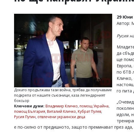
УКРАЙНА
СПОРТ
29 Юни 
РАЗСЛЕДВАНЕ
Автор:
БИЗНЕС
Русия н
ЮГ
Младите
да сбъд
Управители:
ще помо
Веселин
Василев,
Европа, 
email:
по бТВ 
v.vasilev@flagman.bg
Кличко,
Катя
настоящ
Касабова,
Докато продължава тази война, трябва да получаваме
го пита 
еmail:
k.kassabova@flagman.bg
подкрепа от нашите съюзници, каза легендарният
боксьор
„Очевид
Главен
Ключови думи:
Владимир Кличко
,
помощ Украйна
,
поколени
редактор:
помощ България
,
Виталий Кличко
,
Кубрат Пулев
,
Иван
идоли, 
Русия Путин
,
отвлечени украински деца
Колев,
тренира
email:
е по-силно от предишното, защото преминават през ада, з
office@flagman.bg