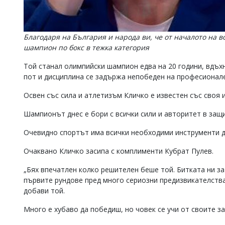
Благодаря на България и народа ви, че от началото на в
шампион по бокс в тежка категория
Той станал олимпийски шампион едва на 20 години, вдъхн
пот и дисциплина се задържа непобеден на професионале
Освен със сила и атлетизъм Кличко е известен със своя 
Шампионът днес е бори с всички сили и авторитет в защи
Очевидно спортът има всички необходими инструменти да
Очаквано Кличко засипа с комплименти Кубрат Пулев.
„Бях впечатлен колко решителен беше той. Битката ни за
първите рундове пред много сериозни предизвикателства
добави той.
Много е хубаво да победиш, но човек се учи от своите з