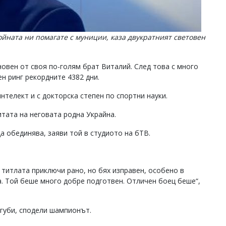
ойната ни помагате с муниции, каза двукратният световен
овен от своя по-голям брат Виталий. След това с много
н ринг рекордните 4382 дни.
интелект и с докторска степен по спортни науки.
тата на неговата родна Украйна.
 обединява, заяви той в студиото на бТВ.
 титлата приключи рано, но бях изправен, особено в
. Той беше много добре подготвен. Отличен боец беше“,
агуби, сподели шампионът.