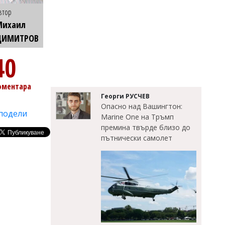
втор
Михаил
ДИМИТРОВ
40
оментара
Георги РУСЧЕВ
Опасно над Вашингтон:
подели
Marine One на Тръмп
премина твърде близо до
пътнически самолет