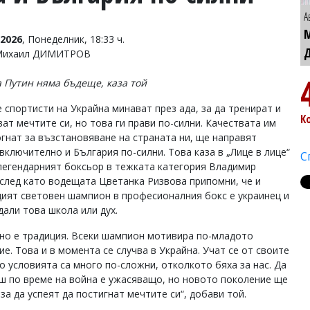
А
2026
, Понеделник, 18:33 ч.
 Михаил ДИМИТРОВ
а Путин няма бъдеще, каза той
 спортисти на Украйна минават през ада, за да тренират и
К
ват мечтите си, но това ги прави по-силни. Качествата им
гнат за възстановяване на страната ни, ще направят
включително и България по-силни. Това каза в „Лице в лице“
С
легендарният боксьор в тежката категория Владимир
 след като водещата Цветанка Ризвова припомни, че и
ият световен шампион в професионалния бокс е украинец и
дали това школа или дух.
но е традиция. Всеки шампион мотивира по-младото
е. Това и в момента се случва в Украйна. Учат се от своите
но условията са много по-сложни, отколкото бяха за нас. Да
ш по време на война е ужасяващо, но новото поколение ще
а да успеят да постигнат мечтите си“, добави той.