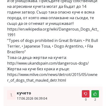
и се унищожава. Присъдите срещу собственици
на агресивни кучета могат да бъдат до 14
години затвор. Също така опасно куче е всяка
порода, от която има оплакване на съседи, те
също да се отнемат и унищожават!
https://en.wikipedia.org/wiki/Dangerous_Dogs_Act_
1991
"Types of dogs prohibited in Great Britain: • Pit Bull
Terrier, • Japanese Tosa, • Dogo Argentino, • Fila
Braziliero"
Това са деца-жертви на кучета:
http://www.ukandspain.com/dangerous-dogs/
Жертва на куче без крака и ръце:
https://www.mlive.com/news/detroit/2015/05/owne
r_of_dogs_that_mauled_detr.html
кучето
1.
17.06.2026 06:39:04
0
2