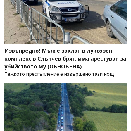
Извънредно! Мъж е заклан в луксозен
комплекс в Слънчев бряг, има арестуван за
убийството му (ОБНОВЕНА)
​Тежкото престъпление е извършено тази нощ