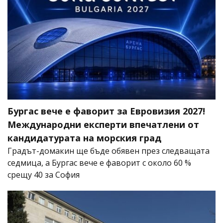
Бургас вече е фаворит за Евровизия 2027!
Международни експерти впечатлени от
кандидатурата на морския град
Градът-домакин ще бъде обявен през следващата
седмица, а Бургас вече е фаворит с около 60 %
срещу 40 за София