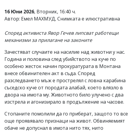
Коментарите
16 Юни 2026
, Вторник, 16:40 ч.
под
статиите
Автор: Емел МАХМУД, Снимката е илюстративна
се
въвеждат
Според активиста Явор Гечев липсват работещи
от
читателите
механизми за прилагане на законите
и
редакцията
Зачестяват случаите на насилие над животни у нас.
не
Година и половина след убийството на куче по
носи
отговорност
особено жесток начин прокуратурата в Монтана
за
внесе обвинителен акт в съда. Според
тях!
разследването мъж е прострелял с ловна карабина
Ако
откриете
съседско куче от породата алабай, което влязло в
обиден
двора на имота му. Животното било улучено с два
за
изстрела и агонизирало в продължение на часове.
вас
коментар,
Стопаните помолили да го приберат, защото то все
моля
сигнализирайте
още проявявало признаци на живот. Обвиняемият
ни!
обаче не допуснал в имота нито тях, нито