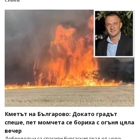
Кметът на Българово: Докато градът
спеше, пет момчета се бориха с огъня цяла
вечер
Доброволци са спасили бургаския град от ново