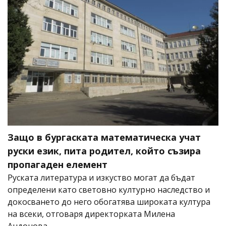
Защо в бургаската математическа учат
руски език, пита родител, който съзира
пропагаден елемент
Руската литература и изкуство могат да бъдат
определени като световно културно наследство и
докосването до него обогатява широката култура
на всеки, отговаря директорката Милена
Андонова