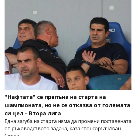
"Нафтата" се препъна на старта на
шампионата, но не се отказва от голямата
си цел - Втора лига
Една загуба на старта няма да промени поставената
от ръководството задача, каза спонсорът Иван
Сивев