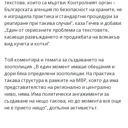
текстове, които са мъртви. Контролният орган –
Българската агенция по безопасност на храните, не
е изградила практика и стандартни процедури за
реагиране при такива случаи”, каза Гечев и добави:
„Един от сериозните проблеми са текстовете,
касаещи развъждането и продажбата на всякакъв
вид кучета и котки”.
Той коментира и темата за създаването на
зоополиция. „В един момент имаше обещания и
дори бяха определени зоополицаи. На практика
такава структура в рамките на МВР, която да има
представителство на регионално и централно
ниво, няма. Има политически ангажименти за
създаване на нещо такова, но до момента все още
не е прието нищо”, допълни активистът.