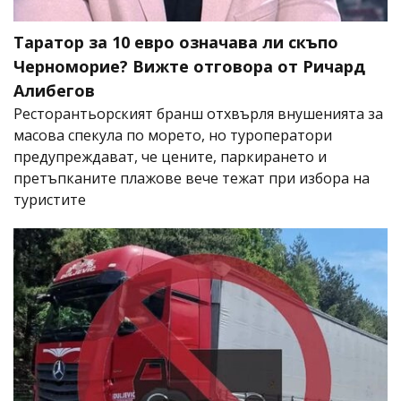
Таратор за 10 евро означава ли скъпо
Черноморие? Вижте отговора от Ричард
Алибегов
Ресторантьорският бранш отхвърля внушенията за
масова спекула по морето, но туроператори
предупреждават, че цените, паркирането и
претъпканите плажове вече тежат при избора на
туристите