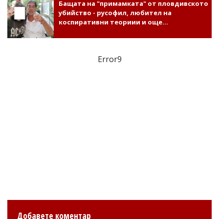
Бащата на "примамката" от пловдивското
убийство - русофил, любител на
коспиративни теориии и още...
Error9
Добавете коментар