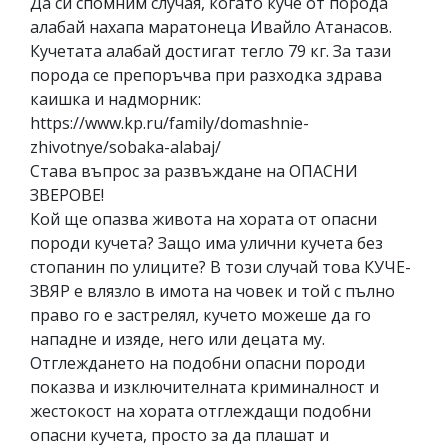
Да си спомним случая, когато куче от порода
алабай нахапа маратонеца Ивайло Атанасов.
Кучетата алабай достигат тегло 79 кг. За тази
порода се препоръчва при разходка здрава
каишка и надморник:
https://www.kp.ru/family/domashnie-
zhivotnye/sobaka-alabaj/
Става въпрос за развъждане на ОПАСНИ
ЗВЕРОВЕ!
Кой ще опазва живота на хората от опасни
породи кучета? Защо има улични кучета без
стопанин по улиците? В този случай това КУЧЕ-
ЗВЯР е влязло в имота на човек и той с пълно
право го е застрелял, кучето можеше да го
нападне и изяде, него или децата му.
Отглеждането на подобни опасни породи
показва и изключителната криминалност и
жестокост на хората отглеждащи подобни
опасни кучета, просто за да плашат и