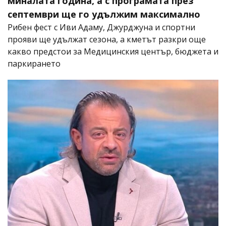
миналата година, а с програмата през
септември ще го удължим максимално
Рибен фест с Иви Адаму, Джурджуна и спортни
прояви ще удължат сезона, а кметът разкри още
какво предстои за Медицинския център, бюджета и
паркирането