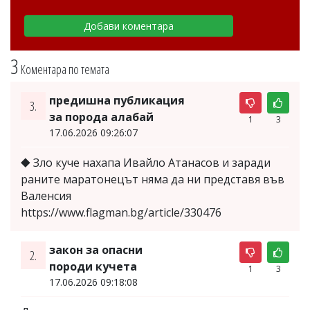
3
Коментара по темата
предишна публикация
3.
за порода алабай
1
3
17.06.2026 09:26:07
⯁ Зло куче нахапа Ивайло Атанасов и заради
раните маратонецът няма да ни представя във
Валенсия
https://www.flagman.bg/article/330476
закон за опасни
2.
породи кучета
1
3
17.06.2026 09:18:08