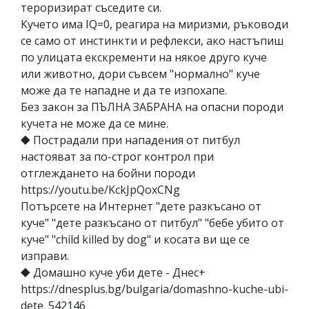
тероризират съседите си.
Кучето има IQ=0, реагира на миризми, ръководи
се само от инстинкти и рефлекси, ако настъпиш
по улицата екскременти на някое друго куче
или животно, дори съвсем "нормално" куче
може да те нападне и да те изпохапе.
Без закон за ПЪЛНА ЗАБРАНА на опасни породи
кучета не може да се мине.
⯁ Пострадали при нападения от питбул
настояват за по-строг контрол при
отглеждането на бойни породи
https://youtu.be/KckJpQoxCNg
Потърсете на Интернет "дете разкъсано от
куче" "дете разкъсано от питбул" "бебе убито от
куче" "child killed by dog" и косата ви ще се
изправи.
⯁ Домашно куче уби дете - Днес+
https://dnesplus.bg/bulgaria/domashno-kuche-ubi-
dete_542146