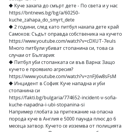
⯁ Куче захапа до смърт дете - По света и у нас
https://bntnews.bg/bg/a/60250-
kuche_zahapa_do_smyrt_dete
⯁ 2 години, след като питбул нахапа дете край
Самоков: Съдът оправда собственика на кучето
https://www.youtube.com/watch?v=cDXUT-7euIs
Много питбули убиват стопанина си, това са
случаи от България:
⯁ Питбул уби стопанката си във Варна: Защо
кучето е проявило агресия?
https://www.youtube.com/watch?v=znFJ6w8sFsM
⯁ Инцидент в София: Куче нападна и уби
стопанина си
https://fakti.bg/bulgaria/774652-incident-v-sofia-
kuche-napadna-i-ubi-stopanina-si
Например глобата за притежание на опасна
порода куче в Англия е 5000 паунда плюс до 6
месеца затвор. Кучето се изземва от полицията