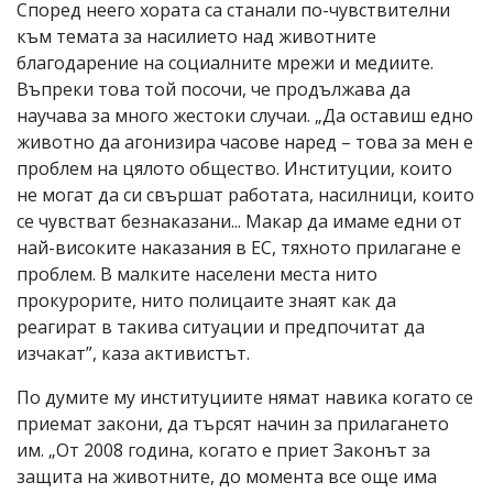
Според неего хората са станали по-чувствителни
към темата за насилието над животните
благодарение на социалните мрежи и медиите.
Въпреки това той посочи, че продължава да
научава за много жестоки случаи. „Да оставиш едно
животно да агонизира часове наред – това за мен е
проблем на цялото общество. Институции, които
не могат да си свършат работата, насилници, които
се чувстват безнаказани... Макар да имаме едни от
най-високите наказания в ЕС, тяхното прилагане е
проблем. В малките населени места нито
прокурорите, нито полицаите знаят как да
реагират в такива ситуации и предпочитат да
изчакат”, каза активистът.
По думите му институциите нямат навика когато се
приемат закони, да търсят начин за прилагането
им. „От 2008 година, когато е приет Законът за
защита на животните, до момента все още има