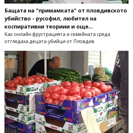
Бащата на "примамката" от пловдивското
убийство - русофил, любител на
коспиративни теориии и още...
Как онлайн фрустрацията и семейната среда
отгледаха децата-убийци от Пловдив