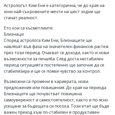
Астрологът Ким Ени е категорична, че до края на
юни най-съкровените мечти на шест зодии ще
станат реалност.
Ето кои са късметлиите:
Близнаци
Според астролога Ким Ени, Близнаците ще
навлязат във фаза на значителен финансов растеж
през този период. Очакват се доходи, както и нови
възможности за печалба. След доста нестабилен
период ситуацията постепенно ще започне да се
стабилизира и ще се появи чувство за контрол.
Възможни са промени в кариерата, нови
предложения или повишения. До края на периода
Близнаците ще почувстват повишена
самоувереност и самостоятелност, както и по-ясно
усещане за бъдещата си посока. Този етап ще бъде
важен преход към по-стабилен и продуктивен