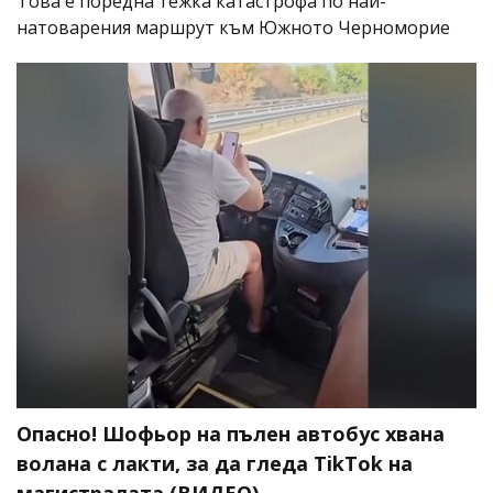
Това е поредна тежка катастрофа по най-
натоварения маршрут към Южното Черноморие
Опасно! Шофьор на пълен автобус хвана
волана с лакти, за да гледа TikTok на
магистралата (ВИДЕО)