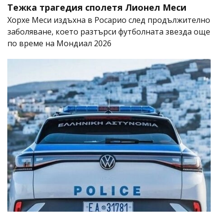
Тежка трагедия сполетя Лионел Меси
Хорхе Меси издъхна в Росарио след продължително
заболяване, което разтърси футболната звезда още
по време на Мондиал 2026