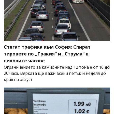
Стягат трафика към София: Спират
тировете по „Тракия“ и „Струма“ в
пиковите часове
Ограничението за камионите над 12 тона е от 16 до
20 часа, мярката ще важи всеки петък и неделя до
края на август