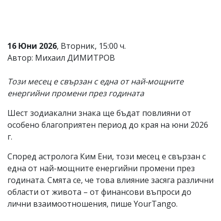
Коментарите
под
статиите
се
16 Юни 2026
, Вторник, 15:00 ч.
въвеждат
от
Автор: Михаил ДИМИТРОВ
читателите
и
Този месец е свързан с една от най-мощните
редакцията
не
енергийни промени през годината
носи
отговорност
Шест зодиакални знака ще бъдат повлияни от
за
особено благоприятен период до края на юни 2026
тях!
Ако
г.
откриете
обиден
Според астролога Ким Ени, този месец е свързан с
за
една от най-мощните енергийни промени през
вас
годината. Смята се, че това влияние засяга различни
коментар,
моля
области от живота – от финансови въпроси до
сигнализирайте
лични взаимоотношения, пише YourTango.
ни!