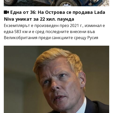
Една от 36: На Острова се продава Lada
Niva уникат за 22 хил. паунда
Екземплярът е произведен през 2021 г., изминал е
едва 583 км и е сред последните внесени във
Великобритания преди санкциите срещу Русия