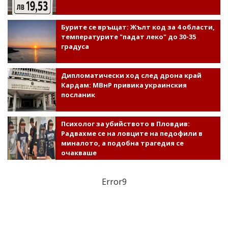
Бурите се връщат: Жълт код за 4 области,
температурите "падат леко" до 30-35
градуса
Дипломатически ход след дрона край
Кардам: МВнР привика украинския
посланик
Психолог за убийството в Пловдив:
Радвахме се на ловците на педофили в
миналото, а подобна трагедия се
очакваше
Error9