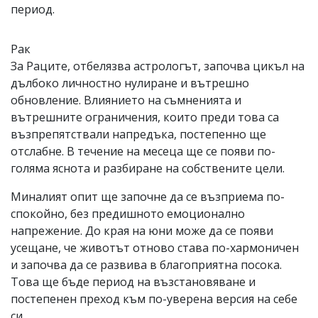
период.
Рак
За Раците, отбелязва астрологът, започва цикъл на
дълбоко личностно нулиране и вътрешно
обновление. Влиянието на съмненията и
вътрешните ограничения, които преди това са
възпрепятствали напредъка, постепенно ще
отслабне. В течение на месеца ще се появи по-
голяма яснота и разбиране на собствените цели.
Миналият опит ще започне да се възприема по-
спокойно, без предишното емоционално
напрежение. До края на юни може да се появи
усещане, че животът отново става по-хармоничен
и започва да се развива в благоприятна посока.
Това ще бъде период на възстановяване и
постепенен преход към по-уверена версия на себе
си.