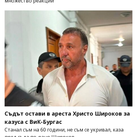
множество реакции
Съдът остави в ареста Христо Широков за
казуса с ВиК-Бургас
Станал съм на 60 години, не съм се укривал, каза
пред съда по-рано Широков