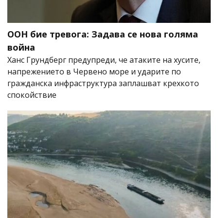
ООН бие тревога: Задава се нова голяма
война
Ханс Грундберг предупреди, че атаките на хусите,
напрежението в Червено море и ударите по
гражданска инфраструктура заплашват крехкото
спокойствие