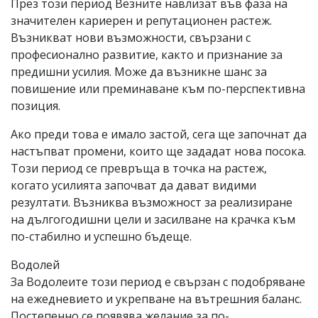
През този период Везните навлизат във фаза на
значителен кариерен и репутационен растеж.
Възникват нови възможности, свързани с
професионално развитие, както и признание за
предишни усилия. Може да възникне шанс за
повишение или преминаване към по-перспективна
позиция.
Ако преди това е имало застой, сега ще започнат да
настъпват промени, които ще зададат нова посока.
Този период се превръща в точка на растеж,
когато усилията започват да дават видими
резултати. Възниква възможност за реализиране
на дългогодишни цели и засилване на крачка към
по-стабилно и успешно бъдеще.
Водолей
За Водолеите този период е свързан с подобряване
на ежедневието и укрепване на вътрешния баланс.
Постепенно се появява желание за по-