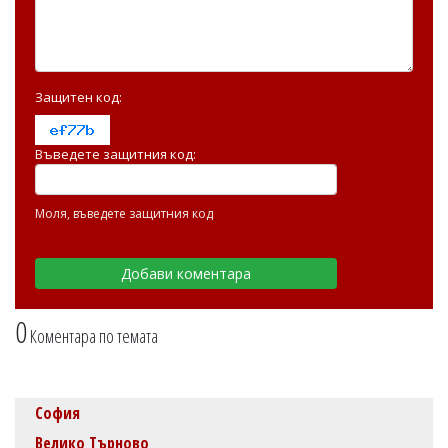
Защитен код:
Въведете защитния код:
Моля, въведете защитния код
0
Коментара по темата
София
Велико Търново