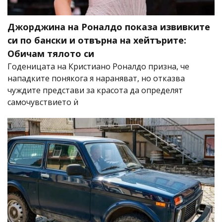
Джорджина на Роналдо показа извивките
си по бански и отвърна на хейтърите:
Обичам тялото си
Годеницата на Кристиано Роналдо призна, че
нападките понякога я нараняват, но отказва
чуждите представи за красота да определят
самочувствието ѝ