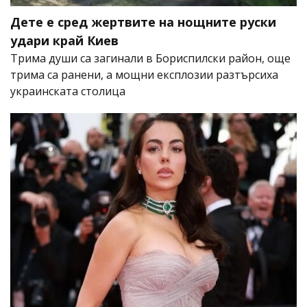
Дете е сред жертвите на нощните руски
удари край Киев
Трима души са загинали в Бориспилски район, още
трима са ранени, а мощни експлозии разтърсиха
украинската столица