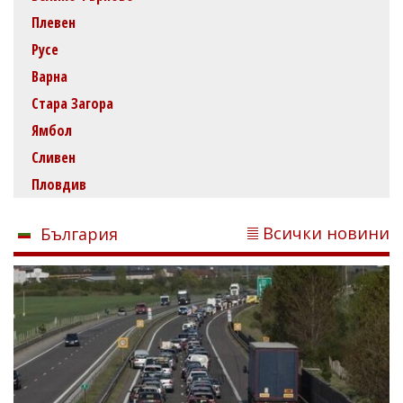
Плевен
Русе
Варна
Стара Загора
Ямбол
Сливен
Пловдив
Всички новини
България