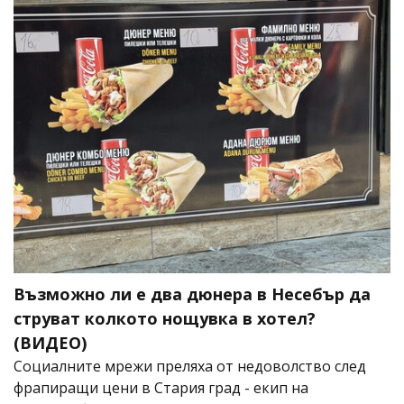
Възможно ли е два дюнера в Несебър да
струват колкото нощувка в хотел?
(ВИДЕО)
Социалните мрежи преляха от недоволство след
фрапиращи цени в Стария град - екип на