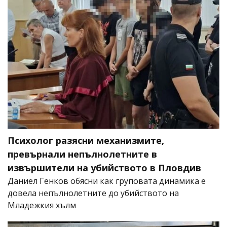
Психолог разясни механизмите,
превърнали непълнолетните в
извършители на убийството в Пловдив
Даниел Генков обясни как груповата динамика е
довела непълнолетните до убийството на
Младежкия хълм