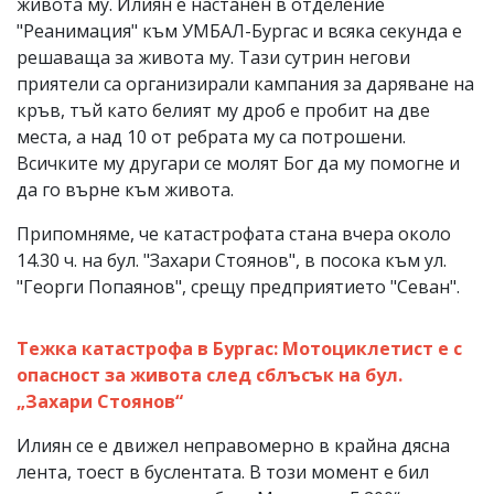
живота му. Илиян е настанен в отделение
"Реанимация" към УМБАЛ-Бургас и всяка секунда е
решаваща за живота му. Тази сутрин негови
приятели са организирали кампания за даряване на
кръв, тъй като белият му дроб е пробит на две
места, а над 10 от ребрата му са потрошени.
Всичките му другари се молят Бог да му помогне и
да го върне към живота.
Припомняме, че катастрофата стана вчера около
14.30 ч. на бул. "Захари Стоянов", в посока към ул.
"Георги Попаянов", срещу предприятието "Севан".
Тежка катастрофа в Бургас: Мотоциклетист е с
опасност за живота след сблъсък на бул.
„Захари Стоянов“
Илиян се е движел неправомерно в крайна дясна
лента, тоест в буслентата. В този момент е бил