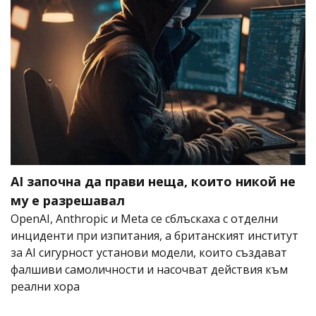
AI започна да прави неща, които никой не
му е разрешавал
OpenAI, Anthropic и Meta се сблъскаха с отделни
инциденти при изпитания, а британският институт
за AI сигурност установи модели, които създават
фалшиви самоличности и насочват действия към
реални хора