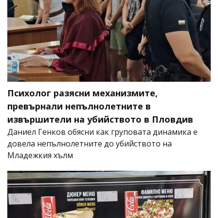
Психолог разясни механизмите,
превърнали непълнолетните в
извършители на убийството в Пловдив
Даниел Генков обясни как груповата динамика е
довела непълнолетните до убийството на
Младежкия хълм