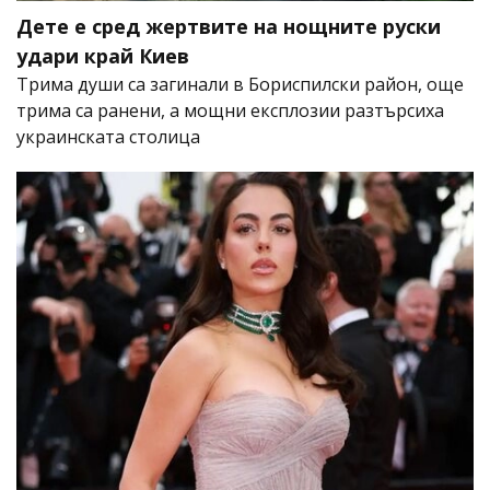
Дете е сред жертвите на нощните руски
удари край Киев
Трима души са загинали в Бориспилски район, още
трима са ранени, а мощни експлозии разтърсиха
украинската столица