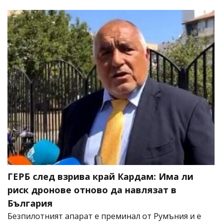
ГЕРБ след взрива край Кардам: Има ли
риск дронове отново да навлязат в
България
Безпилотният апарат е преминал от Румъния и е