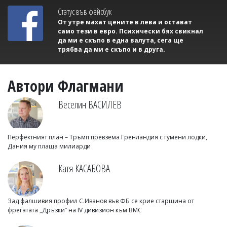
Статус във фейсбук
От утре махат цените в лева и остават
само тези в евро. Психически бях свикнал
да ми е скъпо в една валута, сега ще
трябва да ми е скъпо и в друга.
Автори Флагмани
Веселин ВАСИЛЕВ
Перфектният план – Тръмп превзема Гренландия с гумени лодки,
Дания му плаща милиарди
Катя КАСАБОВА
Зад фалшивия профил С.Иванов във ФБ се крие старшина от
фрегатата „Дръзки” на IV дивизион към ВМС