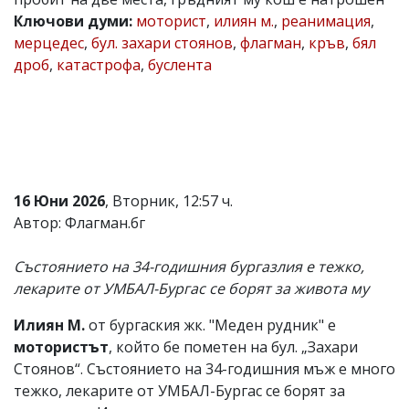
Ключови думи:
моторист
,
илиян м.
,
реанимация
,
Коментарите
под
мерцедес
,
бул. захари стоянов
,
флагман
,
кръв
,
бял
статиите
дроб
,
катастрофа
,
буслента
се
въвеждат
от
читателите
и
редакцията
не
носи
16 Юни 2026
, Вторник, 12:57 ч.
отговорност
за
Автор: Флагман.бг
тях!
Ако
Състоянието на 34-годишния бургазлия е тежко,
откриете
обиден
лекарите от УМБАЛ-Бургас се борят за живота му
за
вас
Илиян М.
от бургаския жк. "Меден рудник" е
коментар,
мотористът
, който бе пометен на бул. „Захари
моля
сигнализирайте
Стоянов“. Състоянието на 34-годишния мъж е много
ни!
тежко, лекарите от УМБАЛ-Бургас се борят за