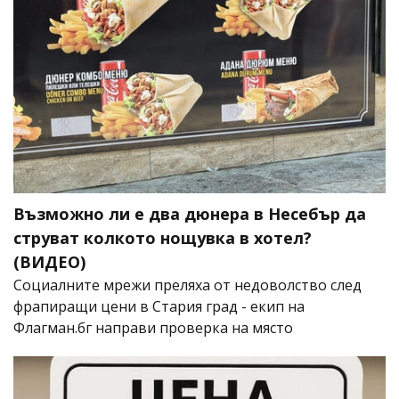
Възможно ли е два дюнера в Несебър да
струват колкото нощувка в хотел?
(ВИДЕО)
Социалните мрежи преляха от недоволство след
фрапиращи цени в Стария град - екип на
Флагман.бг направи проверка на място