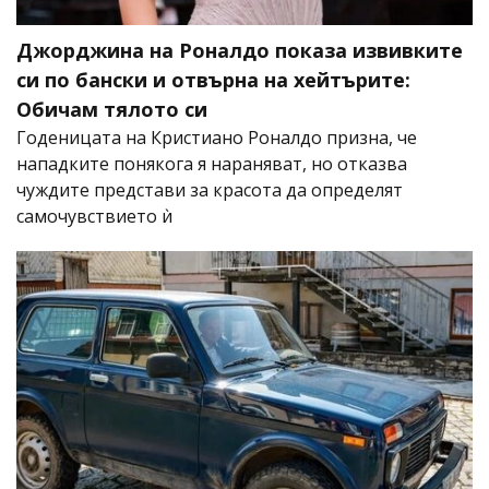
Джорджина на Роналдо показа извивките
си по бански и отвърна на хейтърите:
Обичам тялото си
Годеницата на Кристиано Роналдо призна, че
нападките понякога я нараняват, но отказва
чуждите представи за красота да определят
самочувствието ѝ