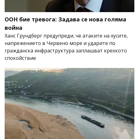
ООН бие тревога: Задава се нова голяма
война
Ханс Грундберг предупреди, че атаките на хусите,
напрежението в Червено море и ударите по
гражданска инфраструктура заплашват крехкото
спокойствие