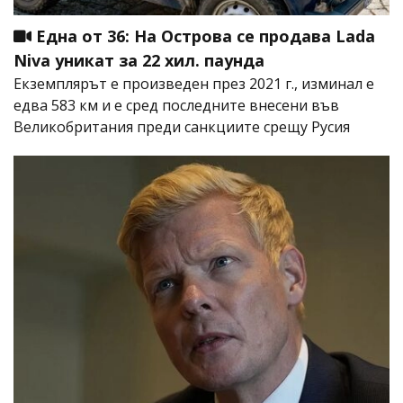
Една от 36: На Острова се продава Lada
Niva уникат за 22 хил. паунда
Екземплярът е произведен през 2021 г., изминал е
едва 583 км и е сред последните внесени във
Великобритания преди санкциите срещу Русия