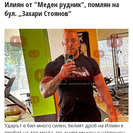
УКРАЙНА
Илиян от "Меден рудник", помлян на
СПОРТ
бул. „Захари Стоянов“
РАЗСЛЕДВАНЕ
БИЗНЕС
ЮГ
Управители:
Веселин
Василев,
email:
v.vasilev@flagman.bg
Катя
Касабова,
еmail:
k.kassabova@flagman.bg
Главен
редактор:
Иван
Колев,
email:
Ударът е бил много силен, белият дроб на Илиян е
office@flagman.bg
пробит на две места, гръдният му кош е натрошен