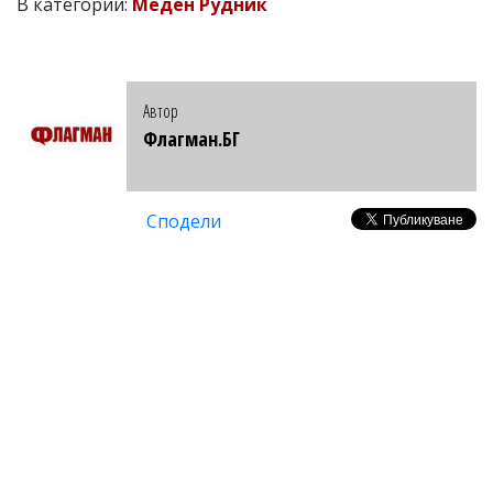
В категории:
Меден Рудник
Автор
Флагман.БГ
Сподели