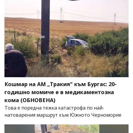
Кошмар на АМ „Тракия" към Бургас: 20-
годишно момиче е в медикаментозна
кома (ОБНОВЕНА)
Това е поредна тежка катастрофа по най-
натоварения маршрут към Южното Черноморие