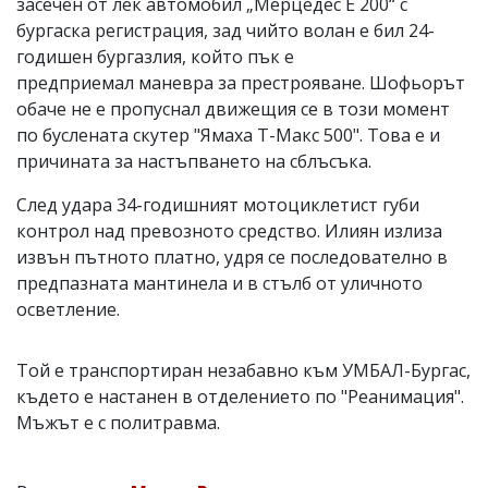
засечен от лек автомобил „Мерцедес Е 200“ с
бургаска регистрация, зад чийто волан е бил 24-
годишен бургазлия, който пък е
предприемал маневра за престрояване. Шофьорът
обаче не е пропуснал движещия се в този момент
по буслената скутер "Ямаха Т-Макс 500". Това е и
причината за настъпването на сблъсъка.
След удара 34-годишният мотоциклетист губи
контрол над превозното средство. Илиян излиза
извън пътното платно, удря се последователно в
предпазната мантинела и в стълб от уличното
осветление.
Той е транспортиран незабавно към УМБАЛ-Бургас,
където е настанен в отделението по "Реанимация".
Мъжът е с политравма.