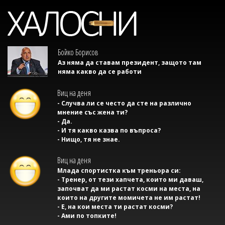
Бойко Борисов
Аз няма да ставам президент, защото там
няма какво да се работи
Виц на деня
- Случва ли се често да сте на различно
мнение със жена ти?
- Да.
- И тя какво казва по въпроса?
- Нищо, тя не знае.
Виц на деня
Млада спортистка към треньора си:
- Тренер, от тези хапчета, които ми даваш,
започват да ми растат косми на места, на
които на другите момичета не им растат!
- Е, на кои места ти растат косми?
- Ами по топките!