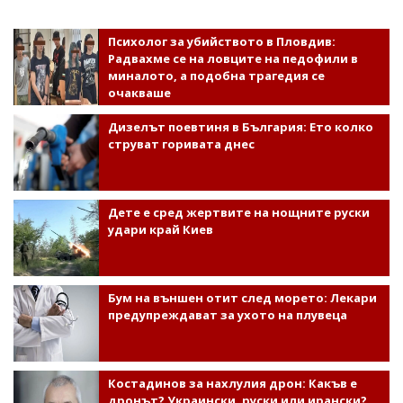
Психолог за убийството в Пловдив:
Радвахме се на ловците на педофили в
миналото, а подобна трагедия се
очакваше
Дизелът поевтиня в България: Ето колко
струват горивата днес
Дете е сред жертвите на нощните руски
удари край Киев
Бум на външен отит след морето: Лекари
предупреждават за ухото на плувеца
Костадинов за нахлулия дрон: Какъв е
дронът? Украински, руски или ирански?