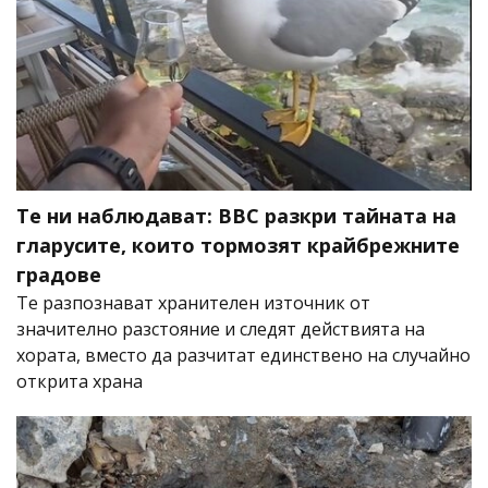
Те ни наблюдават: BBC разкри тайната на
гларусите, които тормозят крайбрежните
градове
Те разпознават хранителен източник от
значително разстояние и следят действията на
хората, вместо да разчитат единствено на случайно
открита храна