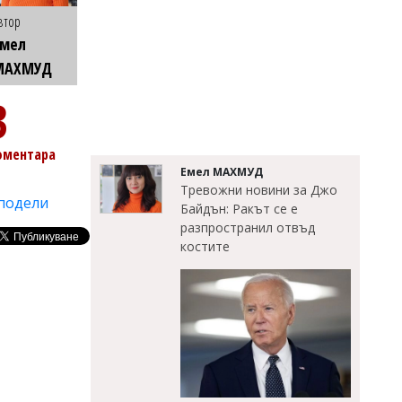
втор
Емел
МАХМУД
3
оментара
Емел МАХМУД
Тревожни новини за Джо
подели
Байдън: Ракът се е
разпространил отвъд
костите