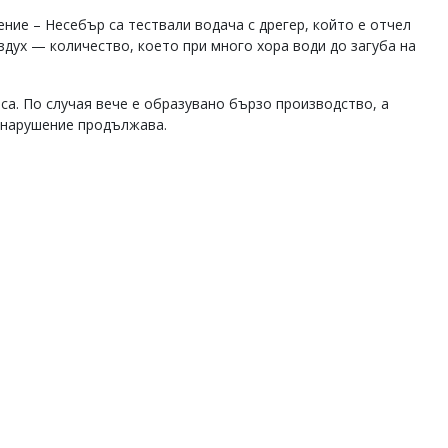
ние – Несебър са тествали водача с дрегер, който е отчел
дух — количество, което при много хора води до загуба на
аса. По случая вече е образувано бързо производство, а
 нарушение продължава.