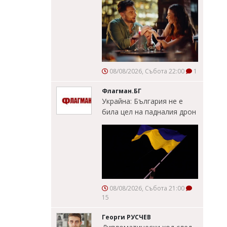
08/08/2026, Събота 22:00
1
Флагман.БГ
Украйна: България не е
била цел на падналия дрон
08/08/2026, Събота 21:00
15
Георги РУСЧЕВ