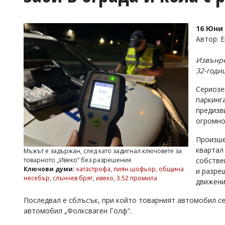
УКРАЙНА
СПОРТ
16 Юни 
РАЗСЛЕДВАНЕ
Автор: 
БИЗНЕС
Извънре
ЮГ
32-годи
Сериозе
Управители:
паркинг
Веселин
Василев,
предизв
email:
огромно
v.vasilev@flagman.bg
Катя
Произше
Касабова,
квартал
Мъжът е задържан, след като задигнал ключовете за
еmail:
k.kassabova@flagman.bg
собстве
товарното „Ивеко“ без разрешение
Ключови думи:
катастрофа
,
пиян шофьор
,
община
и разре
Главен
несебър
,
слънчев бряг
,
ивеко
,
3.52 промила
движени
редактор:
Иван
Колев,
Последвал е сблъсък, при който товарният автомобил се
email:
автомобил „Фолксваген Голф“.
office@flagman.bg