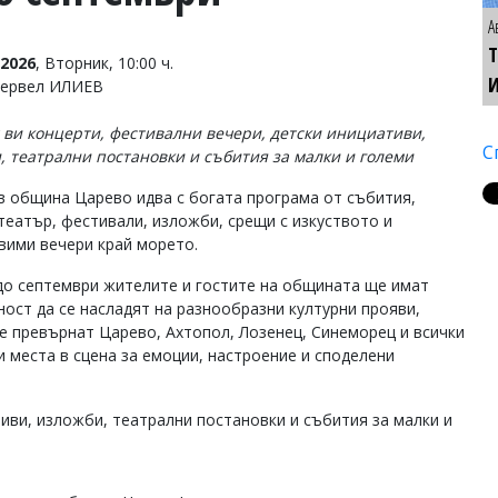
А
Т
2026
, Вторник, 10:00 ч.
Тервел ИЛИЕВ
 ви концерти, фестивални вечери, детски инициативи,
С
, театрални постановки и събития за малки и големи
в община Царево идва с богата програма от събития,
 театър, фестивали, изложби, срещи с изкуството и
вими вечери край морето.
до септември жителите и гостите на общината ще имат
ост да се насладят на разнообразни културни прояви,
е превърнат Царево, Ахтопол, Лозенец, Синеморец и всички
и места в сцена за емоции, настроение и споделени
иви, изложби, театрални постановки и събития за малки и