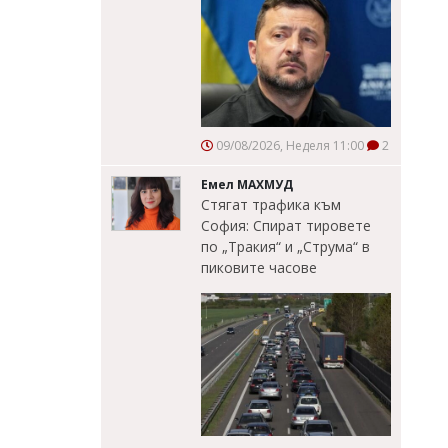
09/08/2026, Неделя 11:00
2
Емел МАХМУД
Стягат трафика към
София: Спират тировете
по „Тракия“ и „Струма“ в
пиковите часове