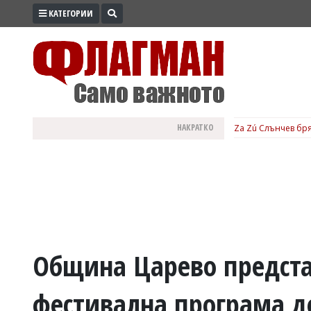
КАТЕГОРИИ
ПРОМО
ЗОНА
ИЗБОРИ
2026
ПРАКТИЧНО
НАКРАТКО
Za Zú Слънчев бря
КУЛТУРА
ЗДРАВЕ
ПОЛИТИКА
ОБЩИНИ
ОБЩЕСТВО
ЛАЙФСТАЙЛ
Община Царево предста
ВОЙНАТА
фестивална програма д
В