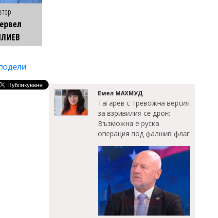
втор
ервел
ИЛИЕВ
подели
Емел МАХМУД
Тагарев с тревожна версия
за взривилия се дрон:
Възможна е руска
операция под фалшив флаг