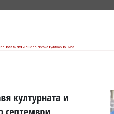
г с нова визия и още по-високо кулинарно ниво
вя културната и
о септември