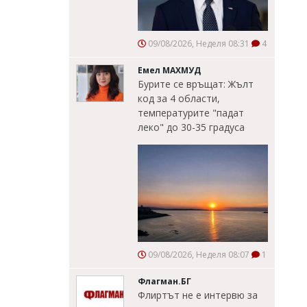
09/08/2026, Неделя 08:31
4
Емел МАХМУД
Бурите се връщат: Жълт
код за 4 области,
температурите "падат
леко" до 30-35 градуса
09/08/2026, Неделя 08:07
1
Флагман.БГ
Флиртът не е интервю за