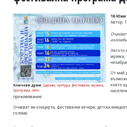
УКРАЙНА
СПОРТ
16 Юни 
РАЗСЛЕДВАНЕ
Автор: 
БИЗНЕС
Очакват
ЮГ
изложби
Лятото 
Управители:
музика,
Веселин
Василев,
незабра
email:
v.vasilev@flagman.bg
От май 
Катя
възможн
Касабова,
които щ
Ключови думи:
Царево
,
култура
,
фестивали
,
музика
,
еmail:
k.kassabova@flagman.bg
програма
,
лято
населен
преживявания.
Главен
редактор:
Очакват ви концерти, фестивални вечери, детски инициат
Иван
Колев,
големи.
email:
office@flagman.bg