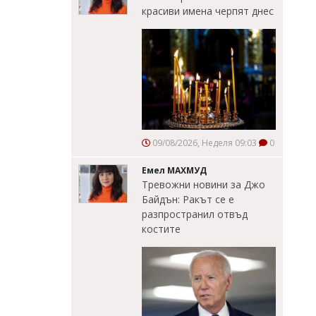
красиви имена черпят днес
09/08/2026, Неделя 09:03
0
Емел МАХМУД
Тревожни новини за Джо
Байдън: Ракът се е
разпространил отвъд
костите