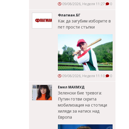
09/08/2026, Неделя 11:27
0
Флагман.БГ
Как да загубим изборите в
пет прости стъпки
09/08/2026, Неделя 11:10
0
Емел МАХМУД
Зеленски бие тревога:
Путин готви скрита
мобилизация на стотици
хиляди за натиск над
Европа