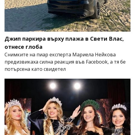
Джип паркира върху плажа в Свети Влас,
отнесе глоба
Снимките на пиар експерта Мариела Нейкова
предизвикаха силна реакция във Facebook, а тя бе
потърсена като свидетел