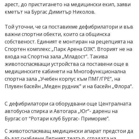
арест, до пристигането на медицински екип, заяви
кметът на Бургас Димитър Николов.
Той уточни, че са поставихме дефибрилатори и във
важни спортни обекти, които са общинска
собственост. Единият е монтиран на рецепцията на
Спортен комплекс „Парк Арена ОЗК”. Вторият не на
входа на Спортна зала „Младост”. Такива
животоспасяващи устройства са поставени още в
медицинските кабинети на Многофункционална
спортна зала „Учебен корпус към ПМГ/ГРЕ”, на
Плувен басейн „Меден рудник” и на басейн „Флора“.
С дефибрилатори са оборудвани още Централната
автобусна спирка и Автогара „Юг“- даренu на
Бургас от “Ротари клуб Бургас- Приморие”.
С животоспасяващ медицински апарат предстои да
бъдат снабдени Летният театър, сградата на