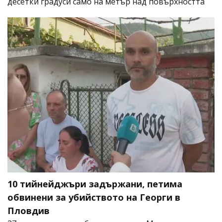
десетки градуси само на метър над повърхността
10 тийнейджъри задържани, петима
обвинени за убийството на Георги в
Пловдив