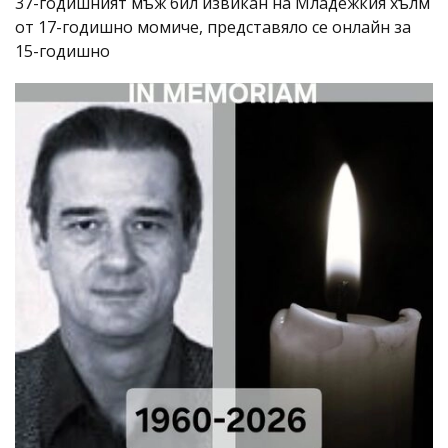
37-годишният мъж бил извикан на Младежкия хълм
от 17-годишно момиче, представяло се онлайн за
15-годишно