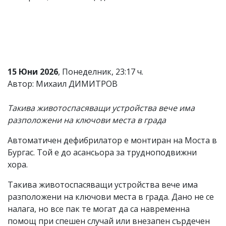
Коментарите
под
статиите
се
въвеждат
от
читателите
15 Юни 2026
, Понеделник, 23:17 ч.
и
Автор: Михаил ДИМИТРОВ
редакцията
не
носи
Такива животоспасяващи устройства вече има
отговорност
разположени на ключови места в града
за
тях!
Ако
Автоматичен дефибрилатор е монтиран на Моста в
откриете
Бургас. Той е до асансьора за трудноподвижни
обиден
хора.
за
вас
Такива животоспасяващи устройства вече има
коментар,
моля
разположени на ключови места в града. Дано не се
сигнализирайте
налага, но все пак те могат да са навременна
ни!
помощ при спешен случай или внезапен сърдечен