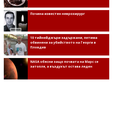
Почина известен неврохирург
10 тийнейджъри задържани, петима
обвинени за убийството на Георги в
Пловдив
NASA обясни защо почвата на Марс се
затопля, а въздухът остава леден