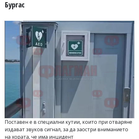
УКРАЙНА
Бургас
СПОРТ
РАЗСЛЕДВАНЕ
БИЗНЕС
ЮГ
Управители:
Веселин
Василев,
email:
v.vasilev@flagman.bg
Катя
Касабова,
еmail:
k.kassabova@flagman.bg
Главен
редактор:
Иван
Поставен е в специални кутии, които при отваряне
Колев,
издават звуков сигнал, за да заостри вниманието
email:
office@flagman.bg
на хората, че има инцидент