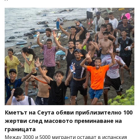
Кметът на Сеута обяви приблизително 100
жертви след масовото преминаване на
границата
Между 3000 и 5000 мигранти остават в испанския