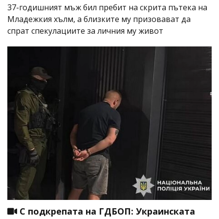
37-годишният мъж бил пребит на скрита пътека на
Младежкия хълм, а близките му призовават да
спрат спекулациите за личния му живот
С подкрепата на ГДБОП: Украинската