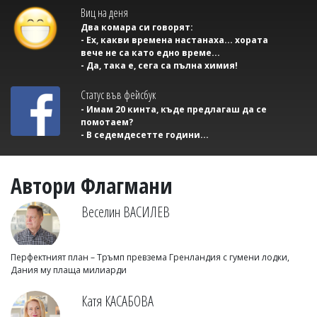
Виц на деня
Два комара си говорят:
- Ех, какви времена настанаха... хората
вече не са като едно време...
- Да, така е, сега са пълна химия!
Статус във фейсбук
- Имам 20 кинта, къде предлагаш да се
помотаем?
- В седемдесетте години...
Автори Флагмани
Веселин ВАСИЛЕВ
Перфектният план – Тръмп превзема Гренландия с гумени лодки,
Дания му плаща милиарди
Катя КАСАБОВА