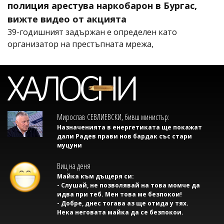
полиция арестува наркобарон в Бургас,
вижте видео от акцията
39-годишният задържан е определен като
организатор на престъпната мрежа,
Мирослав СЕВЛИЕВСКИ, бивш министър:
Назначенията в енергетиката ще покажат
дали Радев прави нов бардак със стари
муцуни
Виц на деня
Майка към дъщеря си:
- Слушай, не позволявай на това момче да
идва при теб. Мен това ме безпокои!
- Добре, днес тогава аз ще отида у тях.
Нека неговата майка да се безпокои.