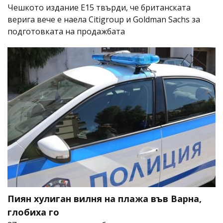
Чешкото издание E15 твърди, че британската
верига вече е наела Citigroup и Goldman Sachs за
подготовката на продажбата
Пиян хулиган вилня на плажа във Варна,
глобиха го