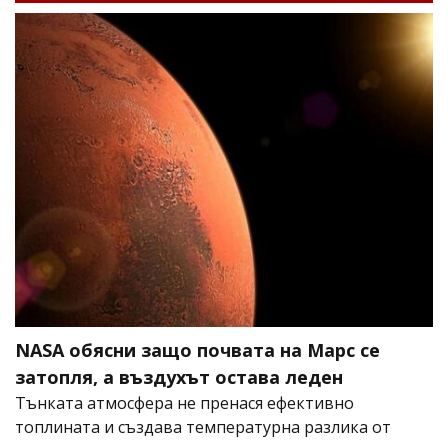
NASA обясни защо почвата на Марс се
затопля, а въздухът остава леден
Тънката атмосфера не пренася ефективно
топлината и създава температурна разлика от