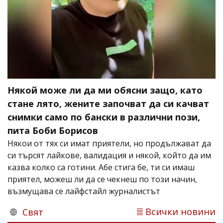
Някой може ли да ми обясни защо, като
стане лято, жените започват да си качват
снимки само по бански в различни пози,
пита Боби Борисов
Някои от тях си имат приятели, но продължават да
си търсят лайкове, валидация и някой, който да им
казва колко са готини. Абе стига бе, ти си имаш
приятел, можеш ли да се чекнеш по този начин,
възмущава се лайфстайл журналистът
Всички новини
Свят