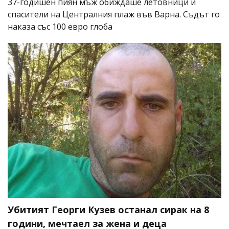
37-годишен пиян мъж обиждаше летовници и
спасители на Централния плаж във Варна. Съдът го
наказа със 100 евро глоба
Убитият Георги Кузев останал сирак на 8
години, мечтаел за жена и деца