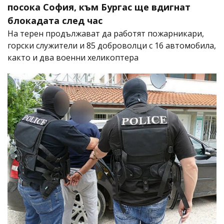
посока София, към Бургас ще вдигнат
блокадата след час
На терен продължават да работят пожарникари,
горски служители и 85 доброволци с 16 автомобила,
както и два военни хеликоптера