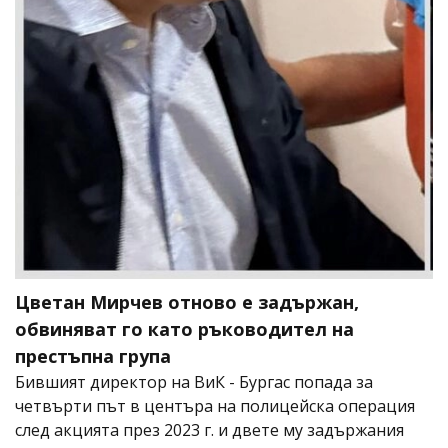
Цветан Мирчев отново е задържан,
обвиняват го като ръководител на
престъпна група
Бившият директор на ВиК - Бургас попада за
четвърти път в центъра на полицейска операция
след акцията през 2023 г. и двете му задържания