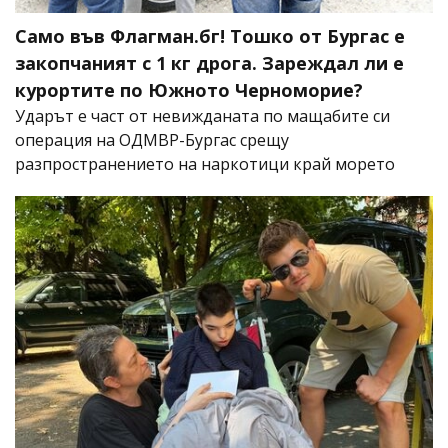
Само във Флагман.бг! Тошко от Бургас е
закопчаният с 1 кг дрога. Зареждал ли е
курортите по Южното Черноморие?
Ударът е част от невижданата по мащабите си
операция на ОДМВР-Бургас срещу
разпространението на наркотици край морето