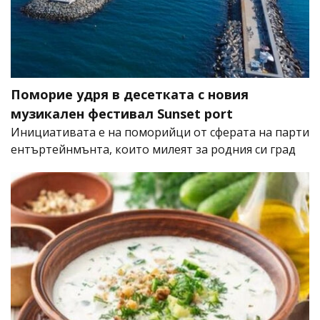
Поморие удря в десетката с новия
музикален фестивал Sunset port
Инициативата е на поморийци от сферата на парти
ентъртейнмънта, които милеят за родния си град