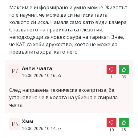
Максим е информирано и умно момче. Животът
го е научил, че може да си натиска газта
колкото си иска. Намаля само като види камера.
Спазването на правилата са глезотии,
неподходящи за човек с аура на тарикат. Знае,
че КАТ са хоби дружество, което не може да
превъзпита хора, като него.
Анти-чалга
147.
16.06.2026 10:16:55
1
39
След направена техническа ексепртиза, бе
установено че в колата на убиеца е свирила
чалга.
Хмм
146.
16.06.2026 10:14:57
10
15