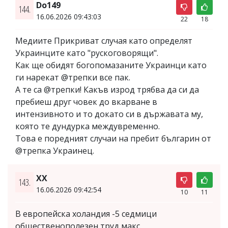
Do149
144.
16.06.2026 09:43:03
22
18
Медиите Прикриват случая като определят
Украинците като "рускоговорящи".
Как ще обидят богопомазаните Украинци като
ги нарекат @трепки все пак.
А те са @трепки! Какъв изрод трябва да си да
пребиеш друг човек до вкарване в
интензивното и то докато си в държавата му,
която те дундурка междувременно.
Това е поредният случаи на пребит българин от
@трепка Украинец.
ХХ
143.
16.06.2026 09:42:54
10
11
В европейска холандия -5 седмици
общественополезен труд макс.