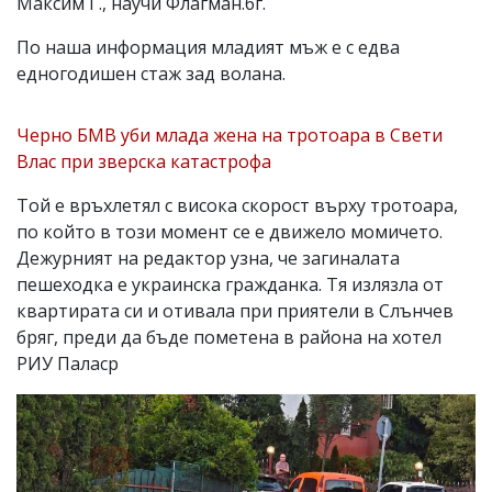
Максим Г., научи Флагман.бг.
По наша информация младият мъж е с едва
едногодишен стаж зад волана.
Черно БМВ уби млада жена на тротоара в Свети
Влас при зверска катастрофа
Той е връхлетял с висока скорост върху тротоара,
по който в този момент се е движело момичето.
Дежурният на редактор узна, че загиналата
пешеходка е украинска гражданка. Тя излязла от
квартирата си и отивала при приятели в Слънчев
бряг, преди да бъде пометена в района на хотел
РИУ Паласр