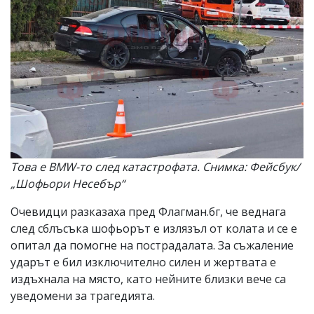
Това е BMW-то след катастрофата. Снимка: Фейсбук/
„Шофьори Несебър“
Очевидци разказаха пред Флагман.бг, че веднага
след сблъсъка шофьорът е излязъл от колата и се е
опитал да помогне на пострадалата. За съжаление
ударът е бил изключително силен и жертвата е
издъхнала на място, като нейните близки вече са
уведомени за трагедията.