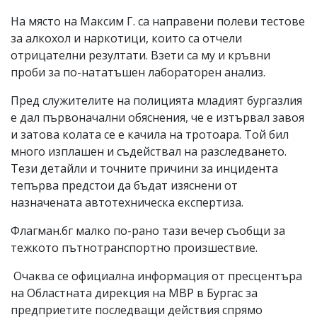
На място на Максим Г. са направени полеви тестове
за алкохол и наркотици, които са отчели
отрицателни резултати. Взети са му и кръвни
проби за по-нататъшен лабораторен анализ.
Пред служителите на полицията младият бургазлия
е дал първоначални обяснения, че е изтървал завоя
и затова колата се е качила на тротоара. Той бил
много изплашен и съдействал на разследването.
Тези детайли и точните причини за инцидента
тепърва предстои да бъдат изяснени от
назначената автотехническа експертиза.
Флагман.бг малко по-рано тази вечер съобщи за
тежкото пътнотранспортно произшествие.
Очаква се официална информация от пресцентъра
на Областната дирекция на МВР в Бургас за
предприетите последващи действия спрямо