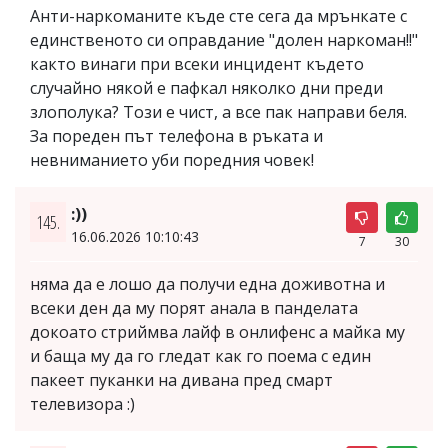
Анти-наркоманите къде сте сега да мрънкате с
единственото си оправдание "долен наркоман!!"
както винаги при всеки инцидент където
случайно някой е пафкал няколко дни преди
злополука? Този е чист, а все пак направи беля.
За пореден път телефона в ръката и
невниманието уби поредния човек!
:))
145.
16.06.2026 10:10:43
7
30
няма да е лошо да получи една доживотна и
всеки ден да му порят анала в панделата
докоато стриймва лайф в онлифенс а майка му
и баща му да го гледат как го поема с един
пакеет пуканки на дивана пред смарт
телевизора :)