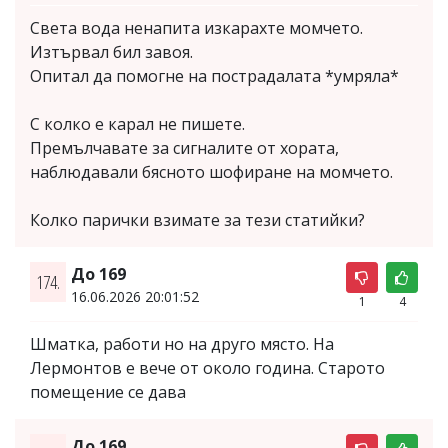
Света вода ненапита изкарахте момчето.
Изтървал бил завоя.
Опитал да помогне на пострадалата *умряла*
С колко е карал не пишете.
Премълчавате за сигналите от хората,
наблюдавали бясното шофиране на момчето.
Колко парички взимате за тези статийки?
До 169
174.
16.06.2026 20:01:52
1
4
Шматка, работи но на друго място. На
Лермонтов е вече от около година. Старото
помещение се дава
До 169