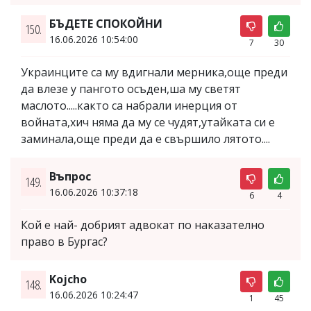
БЪДЕТЕ СПОКОЙНИ
150.
16.06.2026 10:54:00
7
30
Украинците са му вдигнали мерника,още преди
да влезе у пангото осъден,ша му светят
маслото.....както са набрали инерция от
войната,хич няма да му се чудят,утайката си е
заминала,още преди да е свършило лятото....
Въпрос
149.
16.06.2026 10:37:18
6
4
Кой е най- добрият адвокат по наказателно
право в Бургас?
Kojcho
148.
16.06.2026 10:24:47
1
45