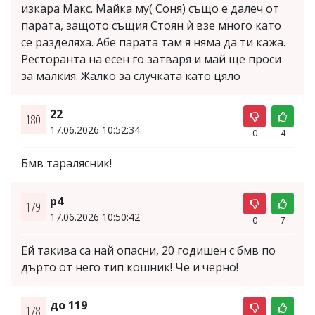
изкара Макс. Майка му( Соня) също е далеч от
парата, защото същия Стоян ѝ взе много като
се разделяха. Абе парата там я няма да ти кажа.
Ресторанта на есен го затваря и май ще проси
за малкия. Жалко за случката като цяло
22
180.
17.06.2026 10:52:34
0
4
Бмв таралясник!
p4
179.
17.06.2026 10:50:42
0
7
Ей такива са най опасни, 20 годишен с бмв по
дърто от него тип кошник! Че и черно!
до 119
178.