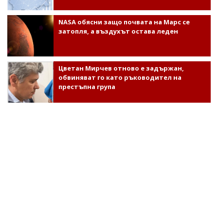
NASA обясни защо почвата на Марс се
затопля, а въздухът остава леден
Цветан Мирчев отново е задържан,
обвиняват го като ръководител на
престъпна група