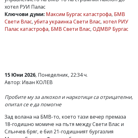
хотел РУИ Палас
Коментарите
под
Ключови думи:
Максим Бургас катастрофа
,
БМВ
статиите
Свети Влас
,
убита украинка Свети Влас
,
хотел РИУ
се
Палас катастрофа
,
БМВ Свети Влас
,
ОДМВР Бургас
въвеждат
от
читателите
и
редакцията
не
носи
отговорност
за
15 Юни 2026
, Понеделник, 22:34 ч.
тях!
Автор: Иван КОЛЕВ
Ако
откриете
обиден
Пробите му за алкохол и наркотици са отрицателни,
за
опитал се е да помогне
вас
коментар,
Зад волана на БМВ-то, което тази вечер премаза
моля
сигнализирайте
18-годишно момиче на пътя между Свети Влас и
ни!
Слънчев бряг, е бил 21-годишният бургазлия