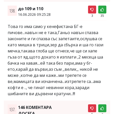
до 109 и 110
138.
16.06.2026 09:25:28
3
35
Това го има само у кенефистана БГ-е
пичове...навън не е така,Ганьо навън спазва
законите и ги спазва със запетаите,ослушва се
като мишка в трици,зер да сбърка и ша го гази
мечка,такава глоба ще отнесе,че ще си хапе
гъза от яд,щото докато я изплати ,2 месеца ша
бачка на хавая....ей така без пари,ама у бг-
ето,карай да върви,аз съм ,,велик,, никой не
може ,копче да ми каже...ми трепете се
ве,мамицата ви изчанчена...изтрепете са...ама
кофти е .., че гинат невинни хора,заради
шибаните ви дървени кратуни...!!!
146 КОМЕНТАРА
137.
ДОСЕГА