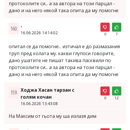
протоколите си... а за автора на този парцал -
дано и на него някой така опита да му помогне
-
160.
16.06.2026 14:14:02
0
7
опитал се да помогне... изтичал е до размазания
труп пред колата му. какви глупоси говорите,
дано ушатите не пишат такива пасквили по
протоколите си... а за автора на този парцал -
дано и на него някой така опита да му помогне
Ходжа Хасан тарзан с
159.
голям кочан
0
12
16.06.2026 13:43:08
На Максим от гьота му ша излазя дим