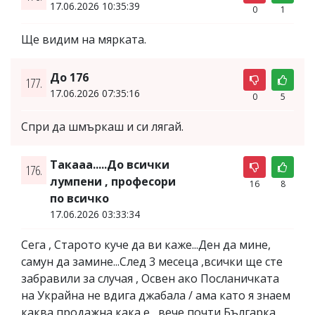
17.06.2026 10:35:39
0
1
Ще видим на мярката.
До 176
177.
17.06.2026 07:35:16
0
5
Спри да шмъркаш и си лягай.
Такааа.....До всички
176.
лумпени , професори
16
8
по всичко
17.06.2026 03:33:34
Сега , Старото куче да ви каже...Ден да мине,
самун да замине...След 3 месеца ,всички ще сте
забравили за случая , Освен ако Посланичката
на Украйна не вдига джабала / ама като я знаем
каква продажна кака е , вече почти Българка ,