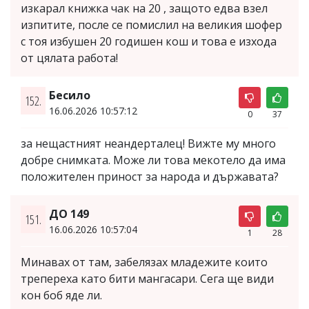
изкарал книжка чак на 20 , защото едва взел
изпитите, после се помислил на великия шофер
с тоя избушен 20 годишен кош и това е изхода
от цялата работа!
Бесило
152.
16.06.2026 10:57:12
0
37
за нещастният неандерталец! Вижте му много
добре снимката. Може ли това мекотело да има
положителен приност за народа и държавата?
ДО 149
151.
16.06.2026 10:57:04
1
28
Минавах от там, забелязах младежите които
трепереха като бити мангасари. Сега ще види
кон боб яде ли.