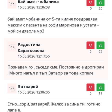
бай амет чобанина
158.
16.06.2026 13:36:08
0
20
бай амет чобанина от 5-та килия поздравява
максим с песента на софи маринова и устата -
мой си дяволе.мp3
Радостина
157.
Карагьозова
5
55
16.06.2026 12:17:56
Познавам го , съседи сме. Постоянно е дрогиран
. Много нагъл и тъп. Затвор за това копеле.
Затварвй
156.
16.06.2026 12:06:06
5
11
Етно…сори, затваряй. Жалко за сина ти, готино
лапе е.