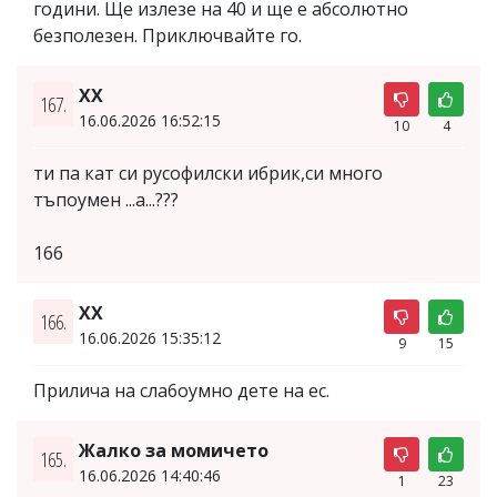
години. Ще излезе на 40 и ще е абсолютно
безполезен. Приключвайте го.
ХХ
167.
16.06.2026 16:52:15
10
4
ти па кат си русофилски ибрик,си много
тъпоумен ...а...???
166
ХХ
166.
16.06.2026 15:35:12
9
15
Прилича на сла6оумно дете на ес.
Жалко за момичето
165.
16.06.2026 14:40:46
1
23