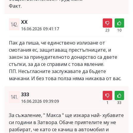
Факт.
XX
142.
16.06.2026 09:41:17
23
10
Пак да пиша, че единствено излизане от
смотания ес, защитаващ престъпниците, и
закон за принудителното донарство са двете
стъпки, за да се справим с това явление.
ПП. Несъгласните заслужавате да бъдете
мачкани. И без това полза няма никаква от вас.
333
141.
16.06.2026 09:39:09
1
33
За съжаление, " Макса " ще изкара най- хубавите
си години в Затвора. Обаче приятелите му не
разбират, че като се качиш в автомобил и