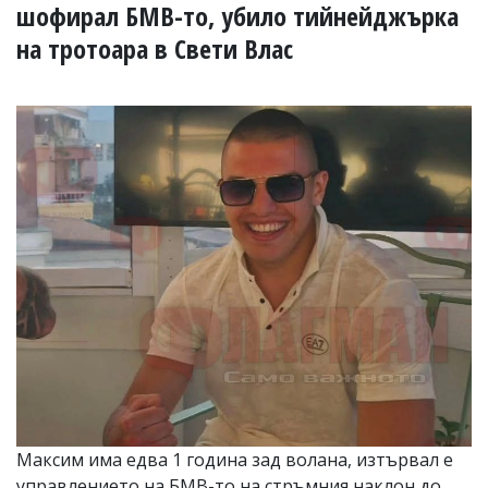
УКРАЙНА
шофирал БМВ-то, убило тийнейджърка
СПОРТ
на тротоара в Свети Влас
РАЗСЛЕДВАНЕ
БИЗНЕС
ЮГ
Управители:
Веселин
Василев,
email:
v.vasilev@flagman.bg
Катя
Касабова,
еmail:
k.kassabova@flagman.bg
Главен
редактор:
Иван
Колев,
email:
Максим има едва 1 година зад волана, изтървал е
office@flagman.bg
управлението на БМВ-то на стръмния наклон до