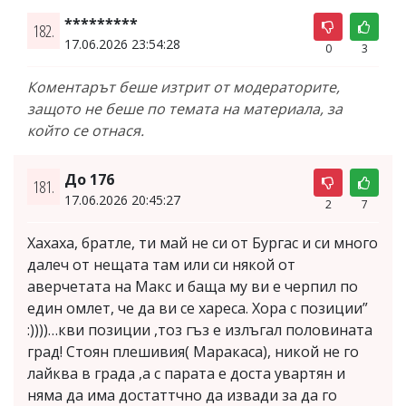
*********
182.
17.06.2026 23:54:28
0
3
Коментарът беше изтрит от модераторите,
защото не беше по темата на материала, за
който се отнася.
До 176
181.
17.06.2026 20:45:27
2
7
Хахаха, братле, ти май не си от Бургас и си много
далеч от нещата там или си някой от
аверчетата на Макс и баща му ви е черпил по
един омлет, че да ви се хареса. Хора с позиции”
:))))…кви позиции ,тоз гъз е излъгал половината
град! Стоян плешивия( Маракаса), никой не го
лайква в града ,а с парата е доста увартян и
няма да има достаттчно да извади за да го