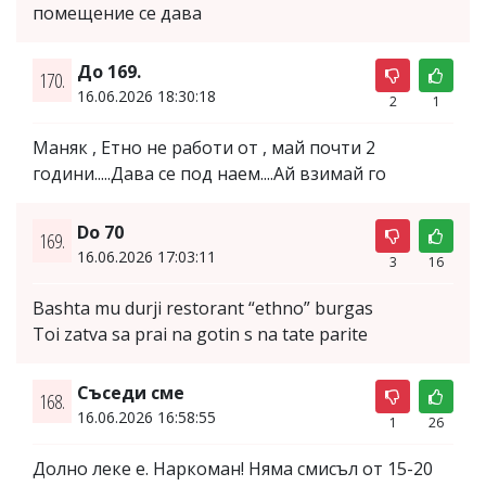
помещение се дава
До 169.
170.
16.06.2026 18:30:18
2
1
Маняк , Етно не работи от , май почти 2
години.....Дава се под наем....Ай взимай го
Do 70
169.
16.06.2026 17:03:11
3
16
Bashta mu durji restorant “ethno” burgas
Toi zatva sa prai na gotin s na tate parite
Съседи сме
168.
16.06.2026 16:58:55
1
26
Долно леке е. Наркоман! Няма смисъл от 15-20