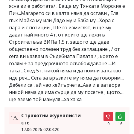
ясна ви е работата/ . Баща му Тянката Морския е
Пич...Магарето си в калта няма да остави , Еля
пък Майка му или Дядо му и Баба му....Хора с
пара и с позиции , Ще го измислят, и ще му
дадат най много 4 г. от които ще лежи в
Строител във ВИПа 1,5 г. защото ще даде
обществено полезен труд без заплащане , / от
сега ви казвам в Съдебната Палата / , което е
голям + за предсрочното освобождаване ....И
така ...След 5 г. никой няма и да помни за какво
иде реч... Сега за връзките му няма да говорим....
Дебели са , ай чао хейтърчета...Ааа и в затвора
никой няма да има сърце да му посегне , щото....
ще вземе той мамуля ...ха ха ха
Страхотни журналисти
175.
сте
0
16
17.06.2026 02:03:20