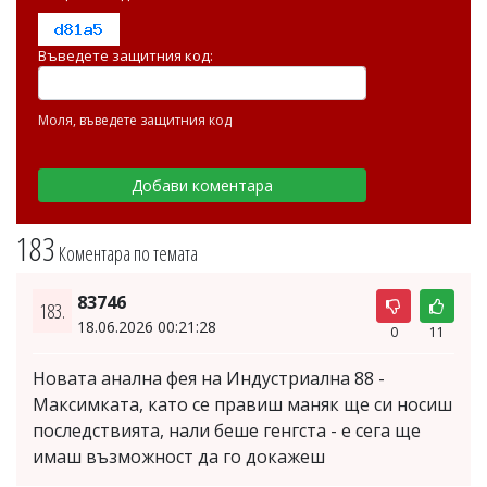
Въведете защитния код:
Моля, въведете защитния код
183
Коментара по темата
83746
183.
18.06.2026 00:21:28
0
11
Новата анална фея на Индустриална 88 -
Максимката, като се правиш маняк ще си носиш
последствията, нали беше генгста - е сега ще
имаш възможност да го докажеш