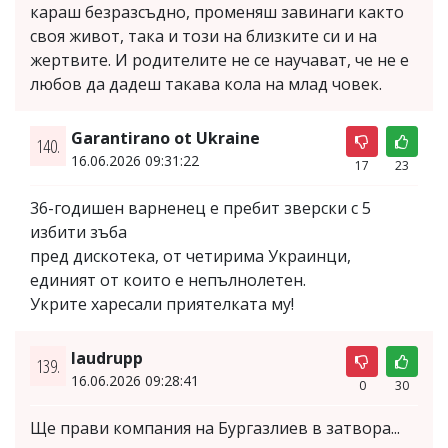
караш безразсъдно, променяш завинаги както
своя живот, така и този на близките си и на
жертвите. И родителите не се научават, че не е
любов да дадеш такава кола на млад човек.
Garantirano ot Ukraine
140.
16.06.2026 09:31:22
17
23
36-годишен варненец е пребит зверски с 5
избити зъба
пред дискотека, от четирима Украинци,
единият от които е непълнолетен.
Укрите харесали приятелката му!
laudrupp
139.
16.06.2026 09:28:41
0
30
Ще прави компания на Бургазлиев в затвора...