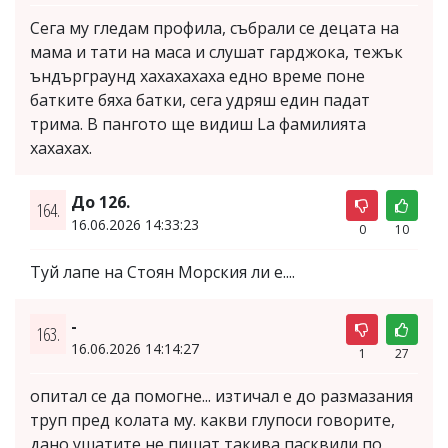
Сега му гледам профила, събрали се децата на
мама и тати на маса и слушат гарджока, тежък
ъндърграунд хахахахаха едно време поне
батките бяха батки, сега удряш един падат
трима. В пангото ще видиш La фамилията
хахахах.
До 126.
164.
16.06.2026 14:33:23
0
10
Туй лапе на Стоян Морския ли е....
-
163.
16.06.2026 14:14:27
1
27
опитал се да помогне... изтичал е до размазания
труп пред колата му. какви глупоси говорите,
дано ушатите не пишат такива пасквили по