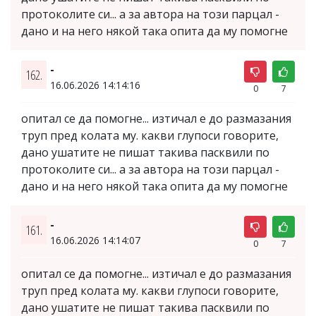
протоколите си... а за автора на този парцал -
дано и на него някой така опита да му помогне
-
162.
16.06.2026 14:14:16
0
7
опитал се да помогне... изтичал е до размазания
труп пред колата му. какви глупоси говорите,
дано ушатите не пишат такива пасквили по
протоколите си... а за автора на този парцал -
дано и на него някой така опита да му помогне
-
161.
16.06.2026 14:14:07
0
7
опитал се да помогне... изтичал е до размазания
труп пред колата му. какви глупоси говорите,
дано ушатите не пишат такива пасквили по