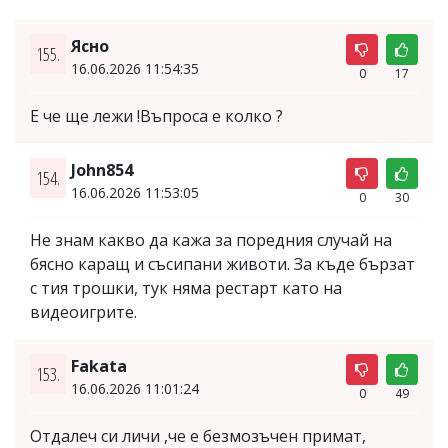
Ясно
155.
16.06.2026 11:54:35
0
17
Е че ще лежи !Въпроса е колко ?
John854
154.
16.06.2026 11:53:05
0
30
Не знам какво да кажа за поредния случай на
бясно каращ и съсипани животи. За къде бързат
с тия трошки, тук няма рестарт като на
видеоигрите.
Fakata
153.
16.06.2026 11:01:24
0
49
Отдалеч си личи ,че е безмозъчен примат,