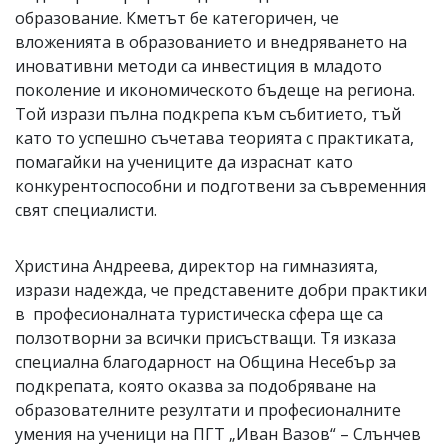
образование. Кметът бе категоричен, че
вложенията в образованието и внедряването на
иновативни методи са инвестиция в младото
поколение и икономическото бъдеще на региона.
Той изрази пълна подкрепа към събитието, тъй
като то успешно съчетава теорията с практиката,
помагайки на учениците да израснат като
конкурентоспособни и подготвени за съвременния
свят специалисти.
Христина Андреева, директор на гимназията,
изрази надежда, че представените добри практики
в професионалната туристическа сфера ще са
ползотворни за всички присъстващи. Тя изказа
специална благодарност на Община Несебър за
подкрепата, която оказва за подобряване на
образователните резултати и професионалните
умения на ученици на ПГТ „Иван Вазов“ – Слънчев