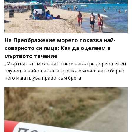
На Преображение морето показва най-
коварното си лице: Как да оцелеем в
мъртвото течение
„Мъртвакът“ може да отнесе навътре дори опитен
плувец, а най-опасната грешка е човек да се бори с
него и да плува право към брега