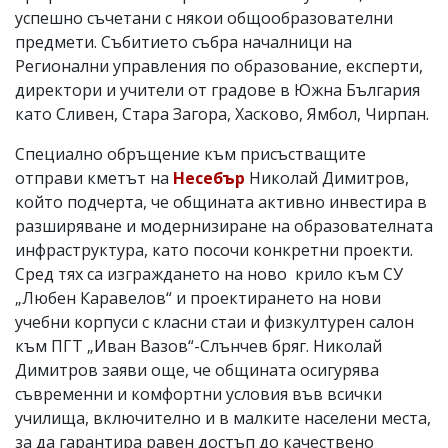
успешно съчетани с някои общообразователни
предмети. Събитието събра началници на
Регионални управления по образование, експерти,
директори и учители от градове в Южна България
като Сливен, Стара Загора, Хасково, Ямбол, Чирпан.
Специално обръщение към присъстващите
отправи кметът на
Несебър
Николай Димитров,
който подчерта, че общината активно инвестира в
разширяване и модернизиране на образователната
инфраструктура, като посочи конкретни проекти.
Сред тях са изграждането на ново крило към СУ
„Любен Каравелов“ и проектирането на нови
учебни корпуси с класни стаи и физкултурен салон
към ПГТ „Иван Вазов“-Слънчев бряг. Николай
Димитров заяви още, че общината осигурява
съвременни и комфортни условия във всички
училища, включително и в малките населени места,
за да гарантира равен достъп до качествено