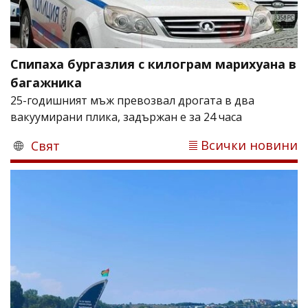
Спипаха бургазлия с килограм марихуана в
багажника
25-годишният мъж превозвал дрогата в два
вакуумирани плика, задържан е за 24 часа
Всички новини
Свят