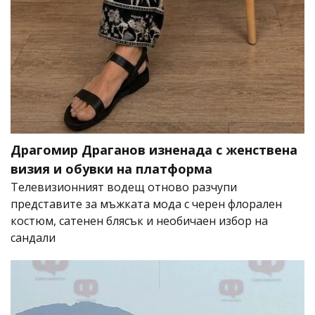
Драгомир Драганов изненада с женствена
визия и обувки на платформа
Телевизионният водещ отново разчупи
представите за мъжката мода с черен флорален
костюм, сатенен блясък и необичаен избор на
сандали