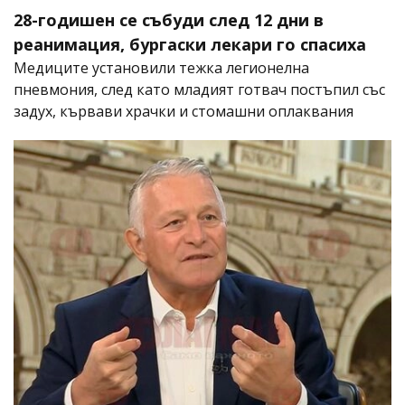
28-годишен се събуди след 12 дни в
реанимация, бургаски лекари го спасиха
Медиците установили тежка легионелна
пневмония, след като младият готвач постъпил със
задух, кървави храчки и стомашни оплаквания