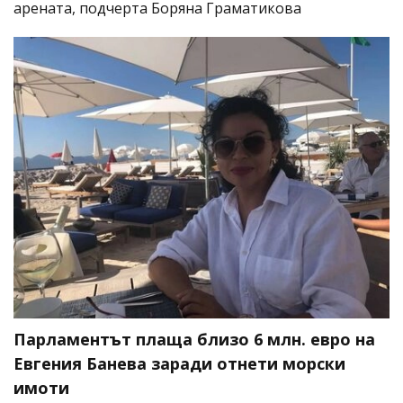
арената, подчерта Боряна Граматикова
Парламентът плаща близо 6 млн. евро на
Евгения Банева заради отнети морски
имоти