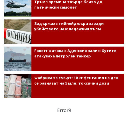
Тръмп премина твърде близо до
пътнически самолет
Задържаха тийнейджъри заради
убийството на Младежкия хълм
Ракетна атака в Аденския залив: Хутите
атакуваха петролен танкер
Фабрика за смърт: 10 кг фентанил на ден
се равняват на 5 млн. токсични дози
Error9