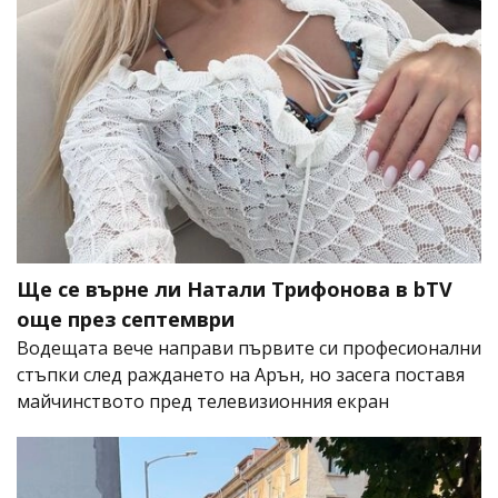
Ще се върне ли Натали Трифонова в bTV
още през септември
Водещата вече направи първите си професионални
стъпки след раждането на Арън, но засега поставя
майчинството пред телевизионния екран