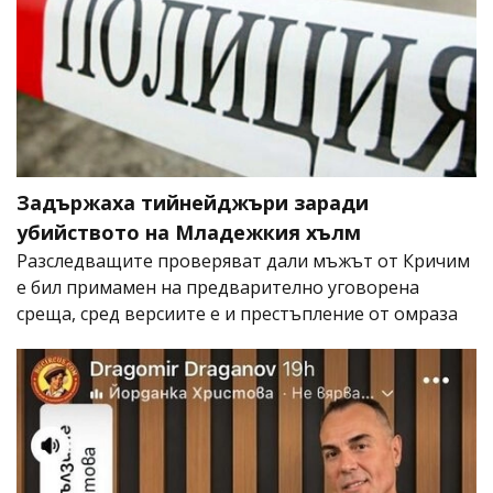
Задържаха тийнейджъри заради
убийството на Младежкия хълм
Разследващите проверяват дали мъжът от Кричим
е бил примамен на предварително уговорена
среща, сред версиите е и престъпление от омраза