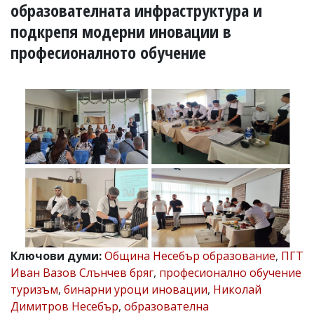
УКРАЙНА
образователната инфраструктура и
СПОРТ
подкрепя модерни иновации в
РАЗСЛЕДВАНЕ
професионалното обучение
БИЗНЕС
ЮГ
Управители:
Веселин
Василев,
email:
v.vasilev@flagman.bg
Катя
Касабова,
еmail:
k.kassabova@flagman.bg
Главен
редактор:
Ключови думи:
Община Несебър образование
,
ПГТ
Иван
Иван Вазов Слънчев бряг
,
професионално обучение
Колев,
туризъм
,
бинарни уроци иновации
,
Николай
email:
office@flagman.bg
Димитров Несебър
,
образователна