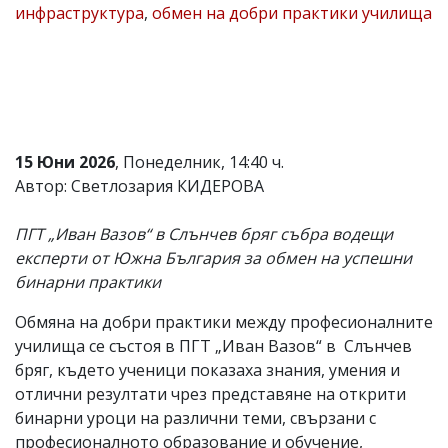
инфраструктура
,
обмен на добри практики училища
Коментарите
под
статиите
се
въвеждат
от
читателите
и
15 Юни 2026
, Понеделник, 14:40 ч.
редакцията
Автор: Светлозария КИДЕРОВА
не
носи
отговорност
ПГТ „Иван Вазов“ в Слънчев бряг събра водещи
за
експерти от Южна България за обмен на успешни
тях!
Ако
бинарни практики
откриете
обиден
Обмяна на добри практики между професионалните
за
училища се състоя в ПГТ „Иван Вазов“ в Слънчев
вас
коментар,
бряг, където ученици показаха знания, умения и
моля
отлични резултати чрез представяне на открити
сигнализирайте
бинарни уроци на различни теми, свързани с
ни!
професионалното образование и обучение,