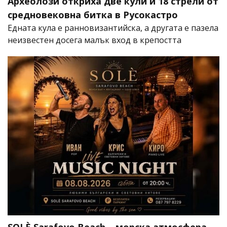
Археолози откриха две кули и 18 стрели от
средновековна битка в Русокастро
Едната кула е ранновизантийска, а другата е пазела
неизвестен досега малък вход в крепостта