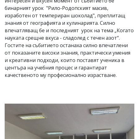
интересен и вкусен момент от събитието бе
бинарният урок "Рило-Родопският масив,
изработен от темпериран шоколад", преплитащ
знания от географията и кулинарията. Силно
впечатляващ бе и последният урок на тема „Когато
науката срещне вкуса - сладолед с течен азот“.
Гостите на събитието останаха силно впечатлени
от показаните високи знания, практически умения
и креативни подходи, които поставят ученика в
центъра на учебния процес и гарантират
качественото му професионално израстване.