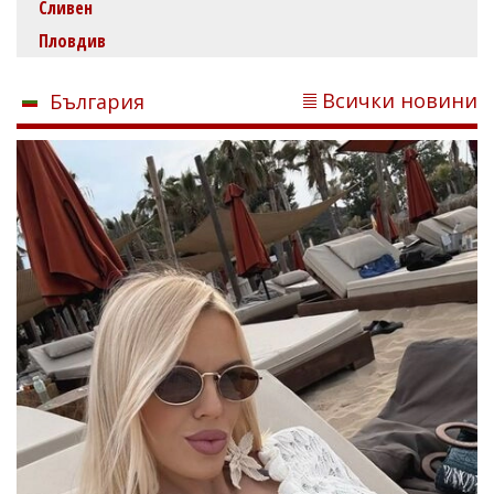
Сливен
Пловдив
Всички новини
България