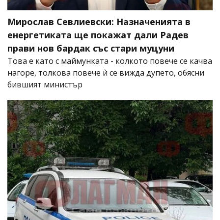
Мирослав Севлиевски: Назначенията в
енергетиката ще покажат дали Радев
прави нов бардак със стари муцуни
Това е като с маймунката - колкото повече се качва
нагоре, толкова повече ѝ се вижда дупето, обясни
бившият министър