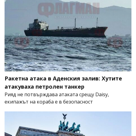
Ракетна атака в Аденския залив: Хутите
атакуваха петролен танкер
Рияд не потвърждава атаката срещу Daisy,
екипажът на кораба е в безопасност