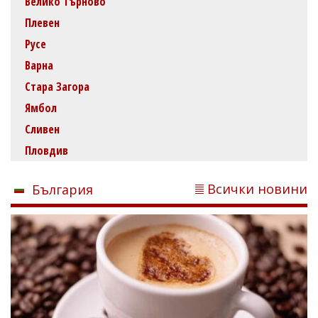
Велико Търново
Плевен
Русе
Варна
Стара Загора
Ямбол
Сливен
Пловдив
Всички новини
България