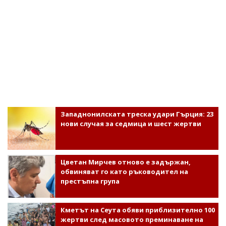
Западнонилската треска удари Гърция: 23
нови случая за седмица и шест жертви
Цветан Мирчев отново е задържан,
обвиняват го като ръководител на
престъпна група
Кметът на Сеута обяви приблизително 100
жертви след масовото преминаване на