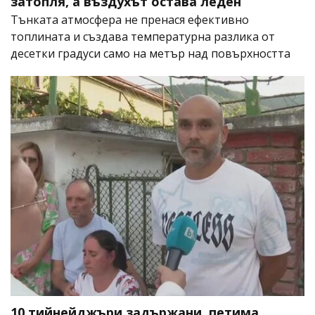
затопля, а въздухът остава леден
Тънката атмосфера не пренася ефективно
топлината и създава температурна разлика от
десетки градуси само на метър над повърхността
10 тийнейджъри задържани, петима