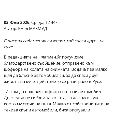
Коментарите
под
статиите
се
03 Юни 2026
, Сряда, 12:44 ч.
въвеждат
Автор: Емел МАХМУД
от
читателите
и
С риск за собствения си живот той спаси друг... на
редакцията
куче
не
носи
отговорност
В редакцията на Флагман.бг получихме
за
благодарствено съобщение, отправено към
тях!
шофьора на колата на снимката. Водачът за малко
Ако
откриете
щял да блъсне автомобила си, за да спаси друг
обиден
живот... на куче. Действието се разиграло в Русе.
за
вас
"Искам да похваля шофьора на този автомобил.
коментар,
Днес едва не си блъсна колата, за да спаси куче,
моля
сигнализирайте
което му скочи на пътя. Малко от собствениците на
ни!
такива скъпи автомобили, биха рискували