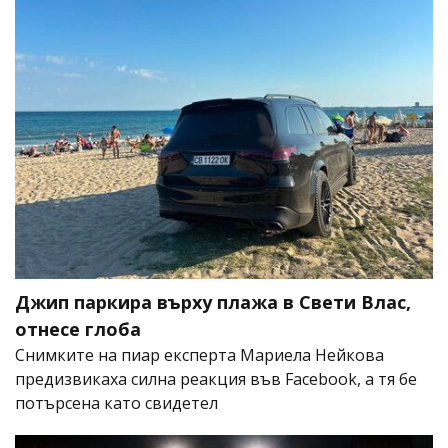
Джип паркира върху плажа в Свети Влас,
отнесе глоба
Снимките на пиар експерта Мариела Нейкова
предизвикаха силна реакция във Facebook, а тя бе
потърсена като свидетел