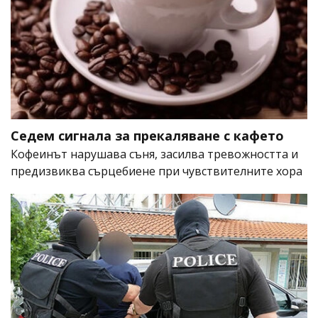
Седем сигнала за прекаляване с кафето
Кофеинът нарушава съня, засилва тревожността и
предизвиква сърцебиене при чувствителните хора