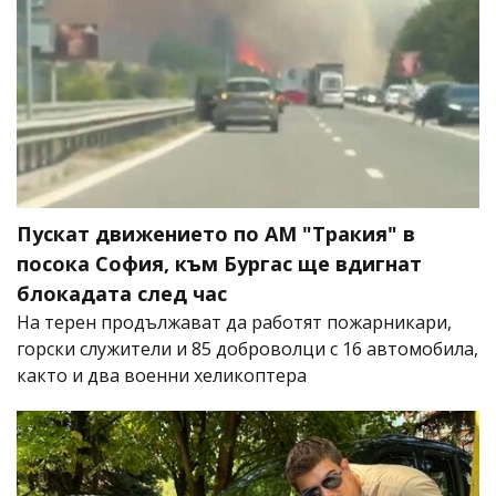
Пускат движението по АМ "Тракия" в
посока София, към Бургас ще вдигнат
блокадата след час
На терен продължават да работят пожарникари,
горски служители и 85 доброволци с 16 автомобила,
както и два военни хеликоптера