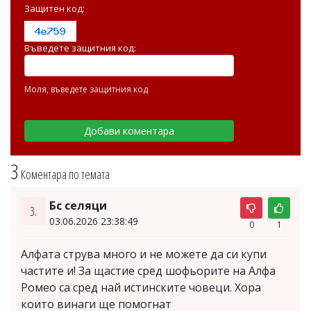
Защитен код:
Въведете защитния код:
Моля, въведете защитния код
3
Коментара по темата
Бс селяци
3.
03.06.2026 23:38:49
0
1
Алфата струва много и не можете да си купи
частите и! За щастие сред шофьорите на Алфа
Ромео са сред най истинските човеци. Хора
които винаги ще помогнат