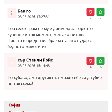
Баа го
2.
03.06.2026 17:27:31
2
2
Тоа селяк грам не му е дремело за горкото
кученце в тоя момент, мен ако питаш.
Просто е предпазил бракмата си от удар с
бедното животинче.
сър Стенли Ройс
1.
03.06.2026 15:14:48
4
6
То хубаво, ама другия път може себе си да убие
по тая схема!
София