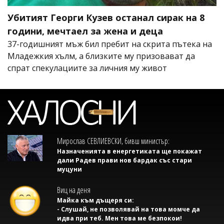
Убитият Георги Кузев останал сирак на 8
години, мечтаел за жена и деца
37-годишният мъж бил пребит на скрита пътека на
Младежкия хълм, а близките му призовават да
спрат спекулациите за личния му живот
Мирослав СЕВЛИЕВСКИ, бивш министър:
Назначенията в енергетиката ще покажат
дали Радев прави нов бардак със стари
муцуни
Виц на деня
Майка към дъщеря си:
- Слушай, не позволявай на това момче да
идва при теб. Мен това ме безпокои!