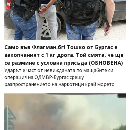
Само във Флагман.бг! Тошко от Бургас е
закопчаният с 1 кг дрога. Той смята, че ще
се размине с условна присъда (ОБНОВЕНА)
Ударът е част от невижданата по мащабите си
операция на ОДМВР-Бургас срещу
разпространението на наркотици край морето