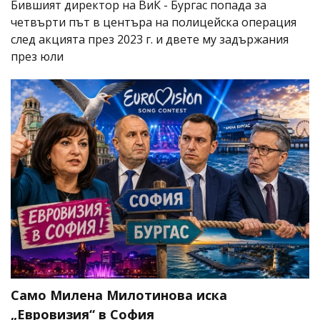
Бившият директор на ВиК - Бургас попада за
четвърти път в центъра на полицейска операция
след акцията през 2023 г. и двете му задържания
през юли
Само Милена Милотинова иска
„Евровизия“ в София