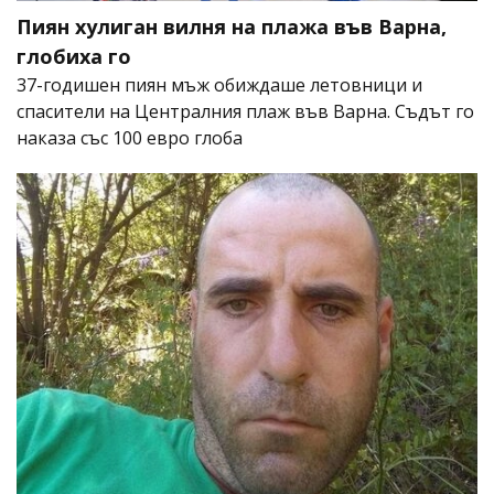
Пиян хулиган вилня на плажа във Варна,
глобиха го
37-годишен пиян мъж обиждаше летовници и
спасители на Централния плаж във Варна. Съдът го
наказа със 100 евро глоба