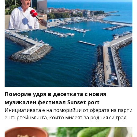
Поморие удря в десетката с новия
музикален фестивал Sunset port
Инициативата е на поморийци от сферата на парти
ентъртейнмънта, които милеят за родния си град