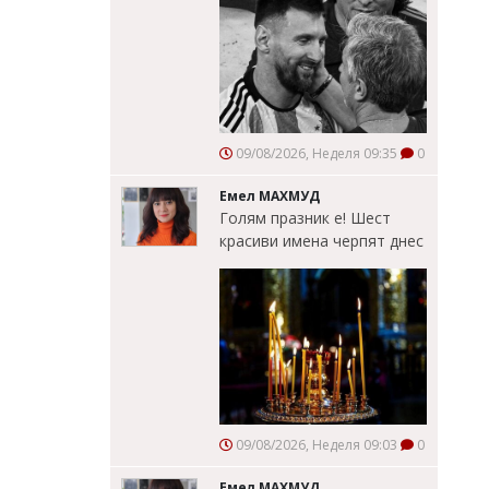
09/08/2026, Неделя 09:35
0
Емел МАХМУД
Голям празник е! Шест
красиви имена черпят днес
09/08/2026, Неделя 09:03
0
Емел МАХМУД