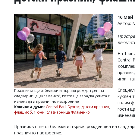
УКРАЙНА
СПОРТ
16 Май 
РАЗСЛЕДВАНЕ
Автор:
БИЗНЕС
Простра
ЮГ
веселот
На 1 юн
Управители:
Central 
Веселин
Василев,
Комплек
email:
празник
v.vasilev@flagman.bg
игри, та
Катя
Касабова,
Специал
Празникът ще отбележи и първия рожден ден на
еmail:
k.kassabova@flagman.bg
куклен 
сладкарница „Фламенко“, която ще зарадва децата с
изненади и празнично настроение
голям ф
Главен
Ключови думи:
Central Park Бургас
,
детски празник
,
гости щ
редактор:
флашмоб
,
1 юни
,
сладкарница Фламенко
Иван
изненад
Колев,
email:
Празникът ще отбележи и първия рожден ден на сладкарн
office@flagman.bg
празнично настроение.