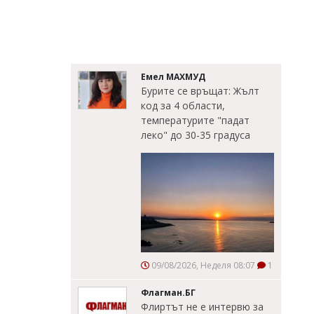
Емел МАХМУД
Бурите се връщат: Жълт
код за 4 области,
температурите "падат
леко" до 30-35 градуса
09/08/2026, Неделя 08:07
1
Флагман.БГ
Флиртът не е интервю за