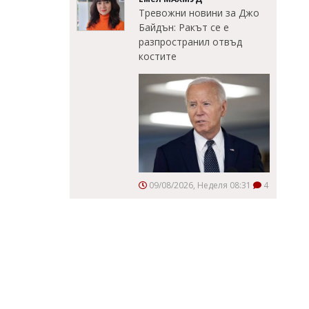
Тревожни новини за Джо
Байдън: Ракът се е
разпространил отвъд
костите
09/08/2026, Неделя 08:31
4