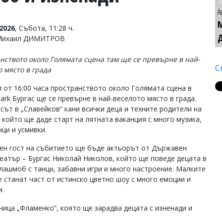
А
2026
, Събота, 11:28 ч.
 Михаил ДИМИТРОВ
нството около Голямата сцена там ще се превърне в най-
С
о място в града
и от 16:00 часа пространството около Голямата сцена в
Park Бургас ще се превърне в най-веселото място в града.
сът в „Славейков“ кани всички деца и техните родители на
, който ще даде старт на лятната ваканция с много музика,
нци и усмивки.
ен гост на събитието ще бъде актьорът от Държавен
театър – Бургас Николай Николов, който ще поведе децата в
лашмоб с танци, забавни игри и много настроение. Малките
е станат част от истинско цветно шоу с много емоции и
и.
ица „Фламенко“, която ще зарадва децата с изненади и