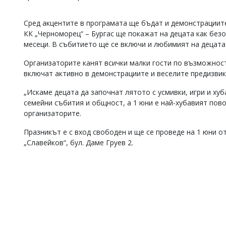
Коментарите
под
Сред акцентите в програмата ще бъдат и демонстрациите
статиите
КК „Черноморец“ – Бургас ще покажат на децата как безо
се
месеци. В събитието ще се включи и любимият на децата
въвеждат
от
Организаторите канят всички малки гости по възможност 
читателите
включат активно в демонстрациите и веселите предизвик
и
редакцията
„Искаме децата да започнат лятото с усмивки, игри и хуб
не
носи
семейни събития и общност, а 1 юни е най-хубавият пово
отговорност
организаторите.
за
тях!
Празникът е с вход свободен и ще се проведе на 1 юни от
Ако
„Славейков“, бул. Даме Груев 2.
откриете
обиден
за
вас
коментар,
моля
сигнализирайте
ни!