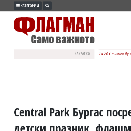
КАТЕГОРИИ
ПРОМО
ЗОНА
ИЗБОРИ
2026
ПРАКТИЧНО
НАКРАТКО
Za Zú Слънчев бря
КУЛТУРА
ЗДРАВЕ
ПОЛИТИКА
ОБЩИНИ
ОБЩЕСТВО
ЛАЙФСТАЙЛ
Central Park Бургас пос
ВОЙНАТА
детски празник, флашм
В