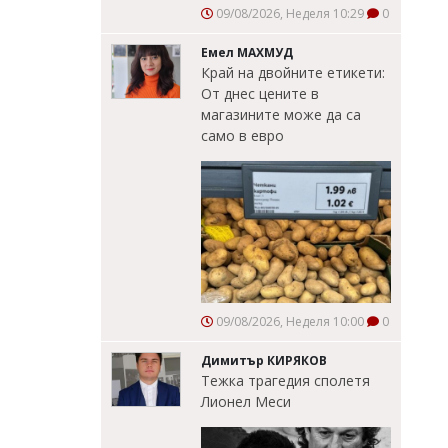
09/08/2026, Неделя 10:29
0
Емел МАХМУД
Край на двойните етикети:
От днес цените в
магазините може да са
само в евро
09/08/2026, Неделя 10:00
0
Димитър КИРЯКОВ
Тежка трагедия сполетя
Лионел Меси