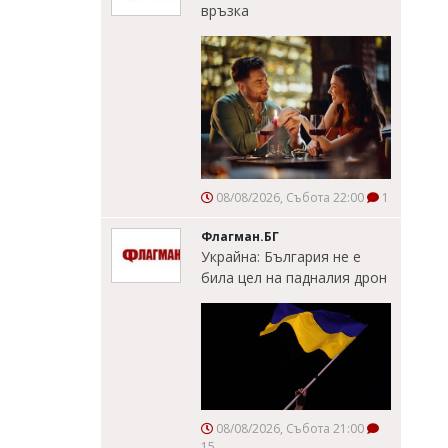
връзка
08/08/2026, Събота 22:00
1
Флагман.БГ
Украйна: България не е
била цел на падналия дрон
08/08/2026, Събота 21:00
15