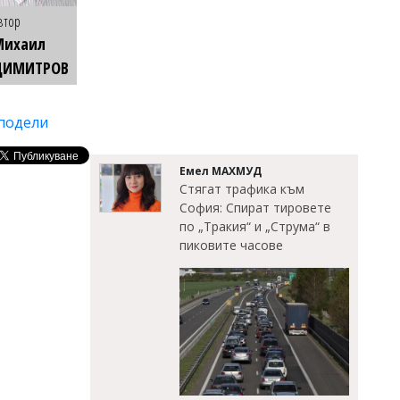
втор
Михаил
ДИМИТРОВ
подели
Емел МАХМУД
Стягат трафика към
София: Спират тировете
по „Тракия“ и „Струма“ в
пиковите часове