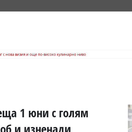
г с нова визия и още по-високо кулинарно ниво
реща 1 юни с голям
об и изненади