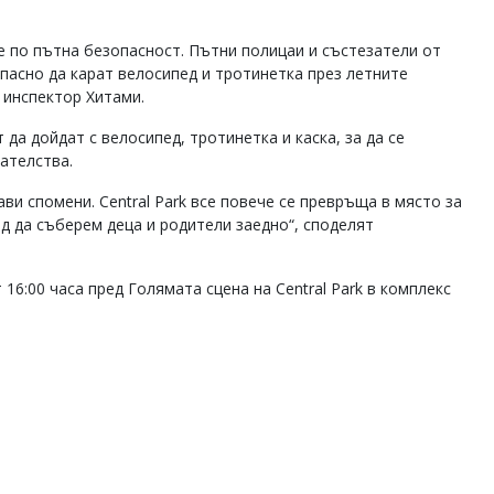
 по пътна безопасност. Пътни полицаи и състезатели от
пасно да карат велосипед и тротинетка през летните
 инспектор Хитами.
да дойдат с велосипед, тротинетка и каска, за да се
ателства.
ави спомени. Central Park все повече се превръща в място за
д да съберем деца и родители заедно“, споделят
 16:00 часа пред Голямата сцена на Central Park в комплекс