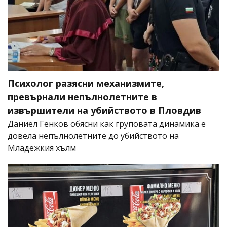
Психолог разясни механизмите,
превърнали непълнолетните в
извършители на убийството в Пловдив
Даниел Генков обясни как груповата динамика е
довела непълнолетните до убийството на
Младежкия хълм