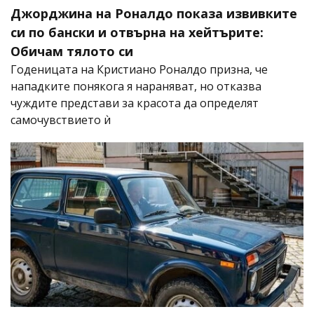
Джорджина на Роналдо показа извивките
си по бански и отвърна на хейтърите:
Обичам тялото си
Годеницата на Кристиано Роналдо призна, че
нападките понякога я нараняват, но отказва
чуждите представи за красота да определят
самочувствието ѝ