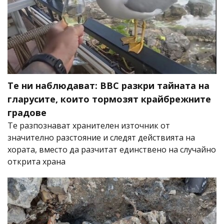
Те ни наблюдават: BBC разкри тайната на
гларусите, които тормозят крайбрежните
градове
Те разпознават хранителен източник от
значително разстояние и следят действията на
хората, вместо да разчитат единствено на случайно
открита храна