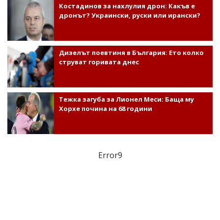
Костадинов за нахлулия дрон: Какъв е
дронът? Украински, руски или ирански?
Дизелът поевтиня в България: Ето колко
струват горивата днес
Тежка загуба за Лионел Меси: Баща му
Хорхе почина на 68 години
Error9