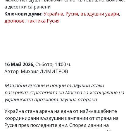
а десетки са ранени
Коментарите
под
Ключови думи:
Украйна
,
Русия
,
въздушни удари
,
статиите
дронове
,
тактика Русия
се
въвеждат
от
читателите
и
редакцията
не
носи
16 Май 2026
, Събота, 14:00 ч.
отговорност
за
Автор: Михаил ДИМИТРОВ
тях!
Ако
Мащабни дневни и нощни въздушни атаки
откриете
обиден
разкриват стратегията на Москва за изтощаване на
за
украинската противовъздушна отбрана
вас
коментар,
Украйна стана арена на една от най-мащабните
моля
сигнализирайте
координирани въздушни кампании от страна на
ни!
Русия през последните дни. Според данни на