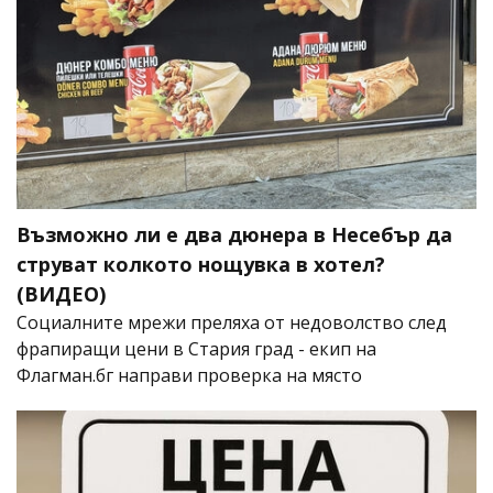
Възможно ли е два дюнера в Несебър да
струват колкото нощувка в хотел?
(ВИДЕО)
Социалните мрежи преляха от недоволство след
фрапиращи цени в Стария град - екип на
Флагман.бг направи проверка на място