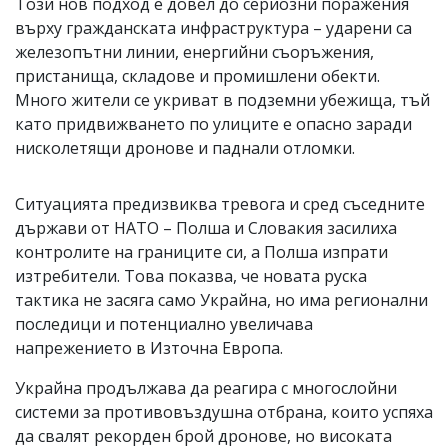
Този нов подход е довел до сериозни поражения
върху гражданската инфраструктура – ударени са
железопътни линии, енергийни съоръжения,
пристанища, складове и промишлени обекти.
Много жители се укриват в подземни убежища, тъй
като придвижването по улиците е опасно заради
нисколетящи дронове и паднали отломки.
Ситуацията предизвиква тревога и сред съседните
държави от НАТО – Полша и Словакия засилиха
контролите на границите си, а Полша изпрати
изтребители. Това показва, че новата руска
тактика не засяга само Украйна, но има регионални
последици и потенциално увеличава
напрежението в Източна Европа.
Украйна продължава да реагира с многослойни
системи за противовъздушна отбрана, които успяха
да свалят рекорден брой дронове, но високата