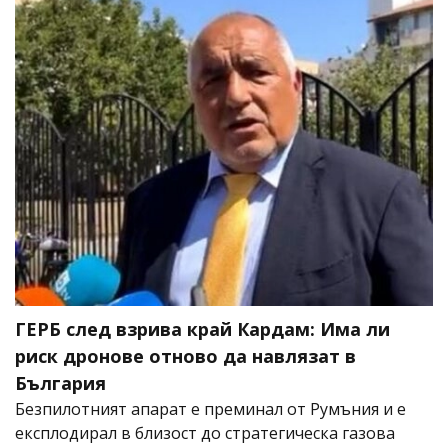
ГЕРБ след взрива край Кардам: Има ли
риск дронове отново да навлязат в
България
Безпилотният апарат е преминал от Румъния и е
експлодирал в близост до стратегическа газова