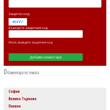
Защитен код:
Въведете защитния код:
Моля, въведете защитния код
0
Коментара по темата
София
Велико Търново
Плевен