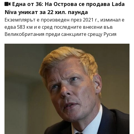
Една от 36: На Острова се продава Lada
Niva уникат за 22 хил. паунда
Екземплярът е произведен през 2021 г., изминал е
едва 583 км и е сред последните внесени във
Великобритания преди санкциите срещу Русия