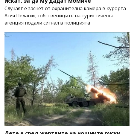
искат, за да му дадат момиче
Случаят е заснет от охранителна камера в курорта
Агия Пелагия, собствениците на туристическа
агенция подали сигнал в полицията
Дете е сред жертвите на нощните руски