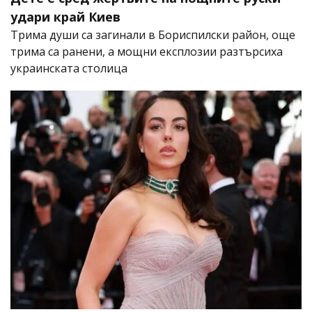
удари край Киев
Трима души са загинали в Бориспилски район, още
трима са ранени, а мощни експлозии разтърсиха
украинската столица