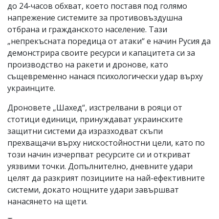
до 24-часов обхват, което поставя под голямо
напрежение системите за противовъздушна
отбрана и гражданското население. Тази
„непрекъсната поредица от атаки“ е начин Русия да
демонстрира своите ресурси и капацитета си за
производство на ракети и дронове, като
същевременно нанася психологически удар върху
украинците.
Дроновете „Шахед“, изстрелвани в рояци от
стотици единици, принуждават украинските
защитни системи да изразходват скъпи
прехващачи върху нискостойностни цели, като по
този начин изчерпват ресурсите си и откриват
уязвими точки. Допълнително, дневните удари
целят да разкрият позициите на най-ефективните
системи, докато нощните удари завършват
нанасянето на щети.