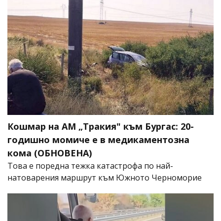
Кошмар на АМ „Тракия" към Бургас: 20-
годишно момиче е в медикаментозна
кома (ОБНОВЕНА)
Това е поредна тежка катастрофа по най-
натоварения маршрут към Южното Черноморие