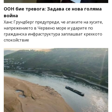
ООН бие тревога: Задава се нова голяма
война
Ханс Грундберг предупреди, че атаките на хусите,
напрежението в Червено море и ударите по
гражданска инфраструктура заплашват крехкото
спокойствие