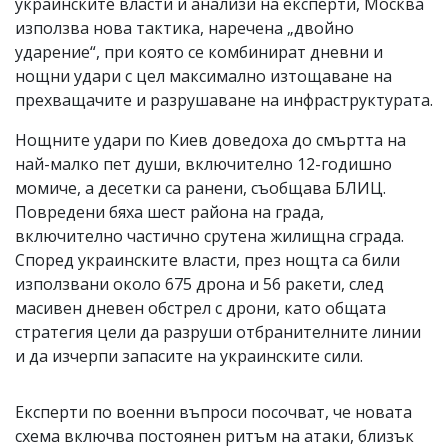
украинските власти и анализи на експерти, Москва
използва нова тактика, наречена „двойно
ударение“, при която се комбинират дневни и
нощни удари с цел максимално изтощаване на
прехващачите и разрушаване на инфраструктурата.
Нощните удари по Киев доведоха до смъртта на
най-малко пет души, включително 12-годишно
момиче, а десетки са ранени, съобщава БЛИЦ.
Повредени бяха шест района на града,
включително частично срутена жилищна сграда.
Според украинските власти, през нощта са били
използвани около 675 дрона и 56 ракети, след
масивен дневен обстрел с дрони, като общата
стратегия цели да разруши отбранителните линии
и да изчерпи запасите на украинските сили.
Експерти по военни въпроси посочват, че новата
схема включва постоянен ритъм на атаки, близък