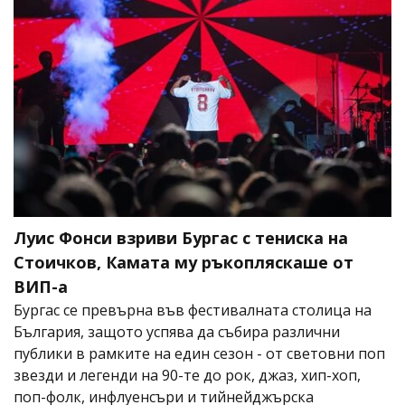
Луис Фонси взриви Бургас с тениска на
Стоичков, Камата му ръкопляскаше от
ВИП-а
Бургас се превърна във фестивалната столица на
България, защото успява да събира различни
публики в рамките на един сезон - от световни поп
звезди и легенди на 90-те до рок, джаз, хип-хоп,
поп-фолк, инфлуенсъри и тийнейджърска