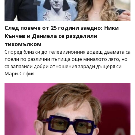
След повече от 25 години заедно: Ники
Кънчев и Даниела се разделили
тихомълком
Според близки до телевизионния водещ двамата са
поели по различни пътища още миналото лято, но
са запазили добри отношения заради дъщеря си
Мари-София