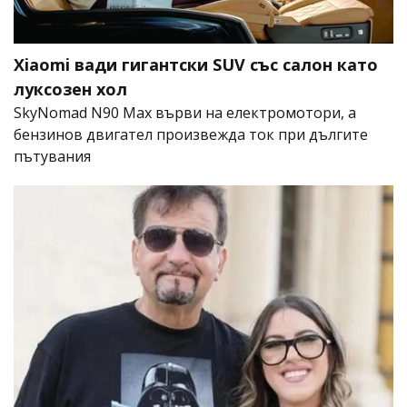
Xiaomi вади гигантски SUV със салон като
луксозен хол
SkyNomad N90 Max върви на електромотори, а
бензинов двигател произвежда ток при дългите
пътувания