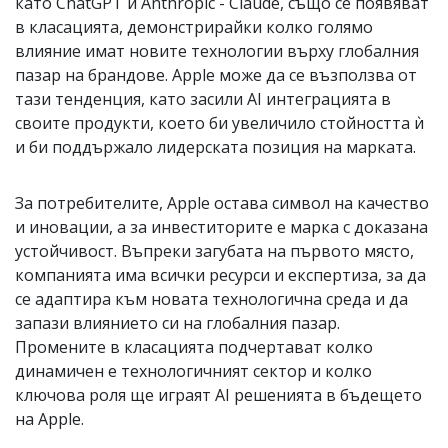
като ChatGPT и Anthropic - Claude, също се появяват
в класацията, демонстрирайки колко голямо
влияние имат новите технологии върху глобалния
пазар на брандове. Apple може да се възползва от
тази тенденция, като засили AI интеграцията в
своите продукти, което би увеличило стойността ѝ
и би поддържало лидерската позиция на марката.
За потребителите, Apple остава символ на качество
и иновации, а за инвеститорите е марка с доказана
устойчивост. Въпреки загубата на първото място,
компанията има всички ресурси и експертиза, за да
се адаптира към новата технологична среда и да
запази влиянието си на глобалния пазар.
Промените в класацията подчертават колко
динамичен е технологичният сектор и колко
ключова роля ще играят AI решенията в бъдещето
на Apple.