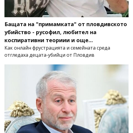
Бащата на "примамката" от пловдивското
убийство - русофил, любител на
коспиративни теориии и още...
Как онлайн фрустрацията и семейната среда
отгледаха децата-убийци от Пловдив