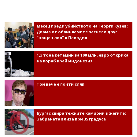
Месец преди убийството на Георги Кузев:
Двама от обвиняемите заснели друг
"нощен лов" в Пловдив
1,3 тона кетамин за 100 млн. евро откриха
на кораб край Индонезия
Той вече е почти сляп
Бургас спира тежките камиони в жегите:
Забраната влиза при 35 градуса