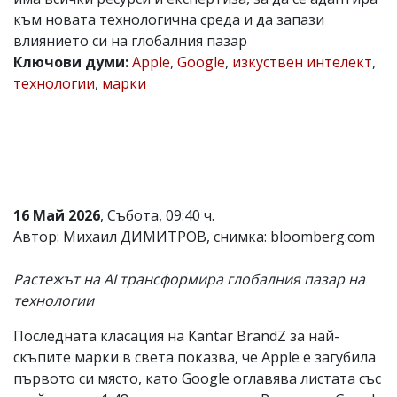
към новата технологична среда и да запази
Коментарите
под
влиянието си на глобалния пазар
статиите
Ключови думи:
Apple
,
Google
,
изкуствен интелект
,
се
технологии
,
марки
въвеждат
от
читателите
и
редакцията
не
носи
отговорност
за
16 Май 2026
, Събота, 09:40 ч.
тях!
Автор: Михаил ДИМИТРОВ, снимка: bloomberg.com
Ако
откриете
обиден
Растежът на AI трансформира глобалния пазар на
за
технологии
вас
коментар,
Последната класация на Kantar BrandZ за най-
моля
сигнализирайте
скъпите марки в света показва, че Apple е загубила
ни!
първото си място, като Google оглавява листата със