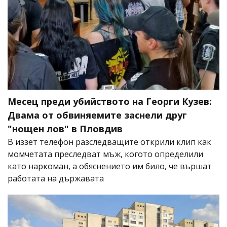
Месец преди убийството на Георги Кузев:
Двама от обвиняемите заснели друг
"нощен лов" в Пловдив
В иззет телефон разследващите открили клип как
момчетата преследват мъж, когото определили
като наркоман, а обяснението им било, че вършат
работата на държавата