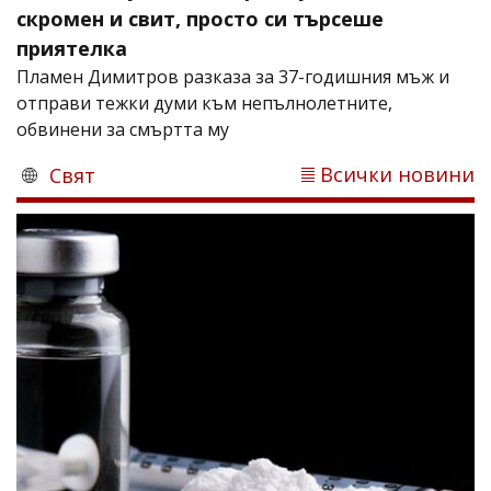
скромен и свит, просто си търсеше
приятелка
Пламен Димитров разказа за 37-годишния мъж и
отправи тежки думи към непълнолетните,
обвинени за смъртта му
Всички новини
Свят