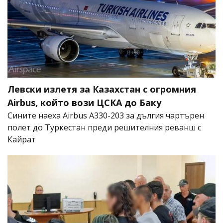
Левски излетя за Казахстан с огромния
Airbus, който вози ЦСКА до Баку
Сините наеха Airbus A330-203 за дългия чартърен
полет до Туркестан преди решителния реванш с
Кайрат