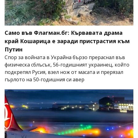
Само във Флагман.бг: Кървавата драма
край Кошарица е заради пристрастия към
Путин
Спор за войната в Украйна бързо прераснал във
физическа сблъсък, 56-годишният украинец, който
подкрепял Русия, взел нож от масата и прерязал
гърлото на 50-годишния си авер