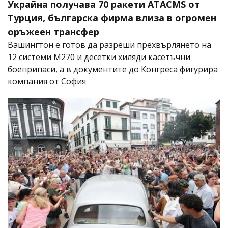
Украйна получава 70 ракети ATACMS от
Турция, българска фирма влиза в огромен
оръжеен трансфер
Вашингтон е готов да разреши прехвърлянето на
12 системи M270 и десетки хиляди касетъчни
боеприпаси, а в документите до Конгреса фигурира
компания от София