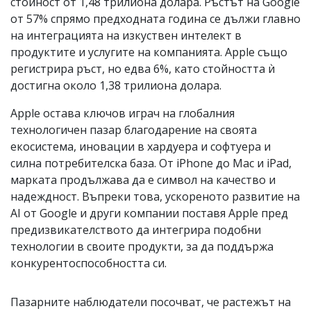
стойност от 1,48 трилиона долара. Ръстът на Google
от 57% спрямо предходната година се дължи главно
на интеграцията на изкуствен интелект в
продуктите и услугите на компанията. Apple също
регистрира ръст, но едва 6%, като стойността ѝ
достигна около 1,38 трилиона долара.
Apple остава ключов играч на глобалния
технологичен пазар благодарение на своята
екосистема, иновации в хардуера и софтуера и
силна потребителска база. От iPhone до Mac и iPad,
марката продължава да е символ на качество и
надеждност. Въпреки това, ускореното развитие на
AI от Google и други компании поставя Apple пред
предизвикателството да интегрира подобни
технологии в своите продукти, за да поддържа
конкурентоспособността си.
Пазарните наблюдатели посочват, че растежът на