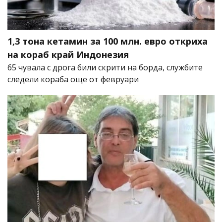
1,3 тона кетамин за 100 млн. евро откриха
на кораб край Индонезия
65 чувала с дрога били скрити на борда, службите
следели кораба още от февруари