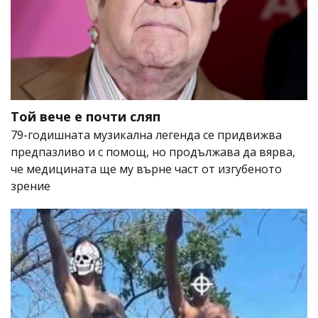
Той вече е почти сляп
79-годишната музикална легенда се придвижва
предпазливо и с помощ, но продължава да вярва,
че медицината ще му върне част от изгубеното
зрение