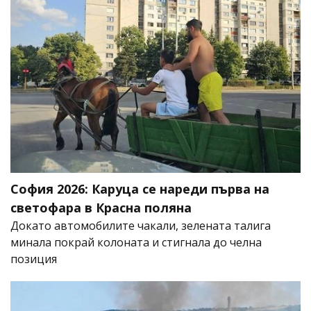
София 2026: Каруца се нареди първа на
светофара в Красна поляна
Докато автомобилите чакали, зелената талига
минала покрай колоната и стигнала до челна
позиция