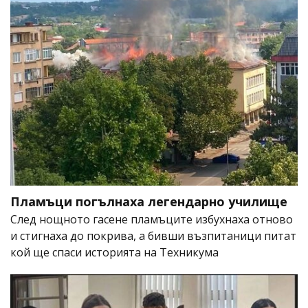
Пламъци погълнаха легендарно училище
След нощното гасене пламъците избухнаха отново
и стигнаха до покрива, а бивши възпитаници питат
кой ще спаси историята на Техникума