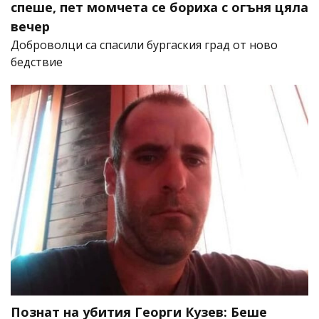
спеше, пет момчета се бориха с огъня цяла
вечер
Доброволци са спасили бургаския град от ново
бедствие
Познат на убития Георги Кузев: Беше