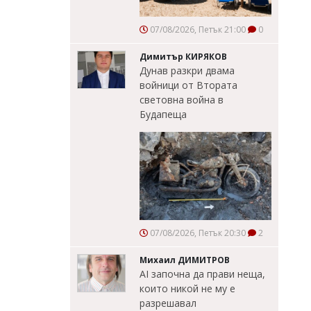
07/08/2026, Петък 21:00
0
Димитър КИРЯКОВ
Дунав разкри двама
войници от Втората
световна война в
Будапеща
07/08/2026, Петък 20:30
2
Михаил ДИМИТРОВ
AI започна да прави неща,
които никой не му е
разрешавал