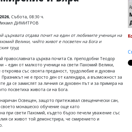
А
2026
, Събота, 08:30 ч.
 Михаил ДИМИТРОВ
ай църквата отдава почит на един от любимите ученици на
К
ахомий Велики, чийто живот е посветен на Бога и
кия труд
С
ай православната църква почита Св. преподобни Теодор
и – един от малкото ученици на свети Пахомий Велики,
е откроява със своята преданост, трудолюбие и духовна
. Празникът не е просто ден от календара, а възможност за
те да се замислят за личния си духовен път и за примера на
ито посветиха живота си на Бога.
 наричан Освещен, защото притежавал свещенически сан,
 своето монашеско обучение още като
на при свети Пахомий, където бързо печели уважение със
елия си живот той демонстрира, че смирението и
о.