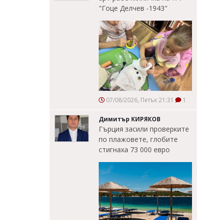
"Гоце Делчев -1943"
07/08/2026, Петък 21:31
1
Димитър КИРЯКОВ
Гърция засили проверките
по плажовете, глобите
стигнаха 73 000 евро