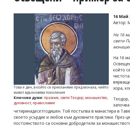
УКРАЙНА
СПОРТ
16 Май 
РАЗСЛЕДВАНЕ
Автор:
БИЗНЕС
На 16 м
ЮГ
свети П
монашес
Управители:
На 16 м
Веселин
Василев,
Освещен
email:
който с
v.vasilev@flagman.bg
чистота
Катя
вярващи
Касабова,
Това е ден, в който се прекланяме пред монаха, чийто
хора, ко
еmail:
k.kassabova@flagman.bg
живот вдъхновява поколения
Ключови думи:
празник
,
свети Теодор
,
монашество
,
Теодор,
Главен
духовност
,
православие
започва
редактор:
Иван
четиринадесетгодишен. Той постъпва в манастира в Таве
Колев,
своето усърдие и любов към духовните практики. През ц
email:
постоянството са основни добродетели за монашествот
office@flagman.bg