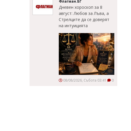
Флагман.БГ
Дневен хороскоп за 8
август: Любов за Лъва, а
Стрелците да се доверят
на интуицията
08/08/2026, Събота 03:41
0