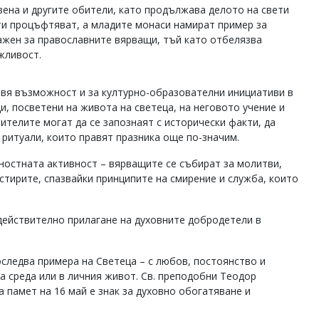
вена и другите обители, като продължава делото на свети
и процъфтяват, а младите монаси намират пример за
ажен за православните вярващи, тъй като отбелязва
жливост.
вя възможност и за културно-образователни инициативи в
и, посветени на живота на светеца, на неговото учение и
ителите могат да се запознаят с исторически факти, да
 ритуали, които правят празника още по-значим.
ностната активност – вярващите се събират за молитви,
тирите, спазвайки принципите на смирение и служба, които
а действително прилагане на духовните добродетели в
оследва примера на Светеца – с любов, постоянство и
а среда или в личния живот. Св. преподобни Теодор
 памет на 16 май е знак за духовно обогатяване и