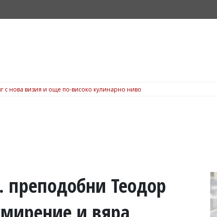
г с нова визия и още по-високо кулинарно ниво
. преподобни Теодор
смирение и вяра