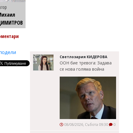
втор
Михаил
ДИМИТРОВ
оментари
подели
Светлозария КИДЕРОВА
ООН бие тревога: Задава
се нова голяма война
08/08/2026, Събота 09:30
0