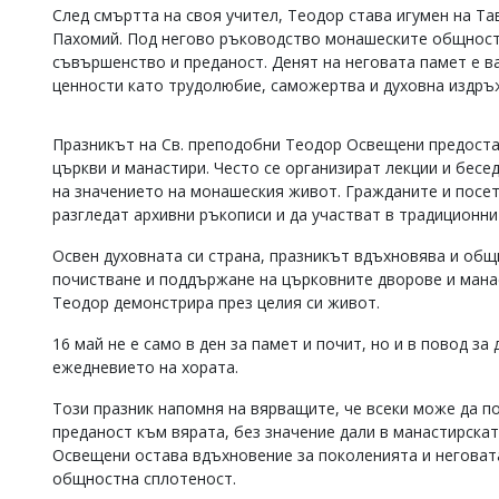
След смъртта на своя учител, Теодор става игумен на Та
Коментарите
Пахомий. Под негово ръководство монашеските общност
под
съвършенство и преданост. Денят на неговата памет е в
статиите
се
ценности като трудолюбие, саможертва и духовна издръ
въвеждат
от
Празникът на Св. преподобни Теодор Освещени предоста
читателите
и
църкви и манастири. Често се организират лекции и бесед
редакцията
на значението на монашеския живот. Гражданите и посет
не
разгледат архивни ръкописи и да участват в традиционни
носи
отговорност
Освен духовната си страна, празникът вдъхновява и общ
за
почистване и поддържане на църковните дворове и манас
тях!
Теодор демонстрира през целия си живот.
Ако
откриете
16 май не е само в ден за памет и почит, но и в повод з
обиден
за
ежедневието на хората.
вас
коментар,
Този празник напомня на вярващите, че всеки може да п
моля
преданост към вярата, без значение дали в манастирскат
сигнализирайте
Освещени остава вдъхновение за поколенията и неговата
ни!
общностна сплотеност.