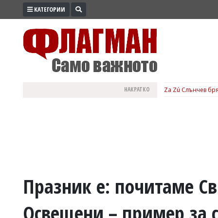
КАТЕГОРИИ
ПРОМО
ЗОНА
ИЗБОРИ
2026
ПРАКТИЧНО
НАКРАТКО
Za Zú Слънчев бря
КУЛТУРА
ЗДРАВЕ
ПОЛИТИКА
ОБЩИНИ
ОБЩЕСТВО
ЛАЙФСТАЙЛ
Празник е: почитаме Св
ВОЙНАТА
Освещени – пример за 
В