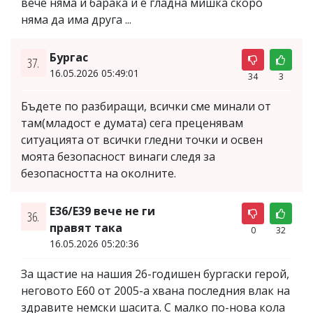
вече няма и барака и е гладна мишка скоро
няма да има друга ...
Бургас
37.
16.05.2026 05:49:01
34
3
Бъдете по разбиращи, всички сме минали от
там(младост е думата) сега преценявам
ситуацията от всички гледни точки и освен
моята безопасност винаги следя за
безопасността на околните.
Е36/Е39 вече не ги
36.
правят така
0
32
16.05.2026 05:20:36
За щастие на нашия 26-годишен бургаски герой,
неговото Е60 от 2005-а хвана последния влак на
здравите немски шасита. С малко по-нова кола