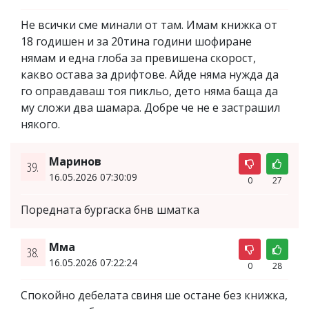
Не всички сме минали от там. Имам книжка от
18 годишен и за 20тина години шофиране
нямам и една глоба за превишена скорост,
какво остава за дрифтове. Айде няма нужда да
го оправдаваш тоя пикльо, дето няма баща да
му сложи два шамара. Добре че не е застрашил
някого.
Маринов
39.
16.05.2026 07:30:09
0
27
Поредната бургаска бнв шматка
Мма
38.
16.05.2026 07:22:24
0
28
Спокойно дебелата свиня ше остане без книжка,