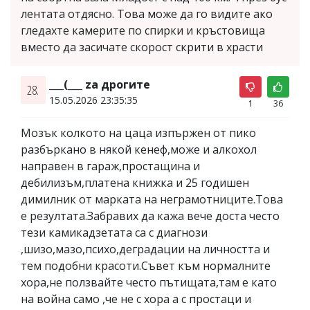
лентата отдясно. Това може да го видите ако
гледахте камерите по спирки и кръстовища
вместо да засичате скорост скрити в храсти
___(___ za дрогите
28.
15.05.2026 23:35:35
1
36
Мозък колкото на цаца изпържен от пико
разбъркано в някой кенеф,може и алкохол
направен в гараж,простащина и
дебилизъм,платена книжка и 25 годишен
димилник от марката на неграмотниците.Това
е резултата.Забравих да кажа вече доста често
тези камикадзетата са с диагнози
,шизо,мазо,психо,деградации на личността и
тем подобни красоти.Съвет към нормалните
хора,не ползвайте често пътищата,там е като
на война само ,че не с хора а с простаци и