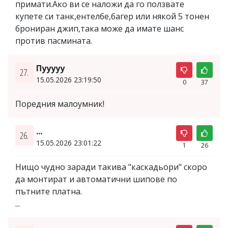
примати.Ако ви се наложи да го ползвате
купете си танк,ентелбе,багер или някой 5 тонен
брониран джип,така може да имате шанс
против пасмината.
Пууууу
27.
15.05.2026 23:19:50
0
37
Поредния малоумник!
...
26.
15.05.2026 23:01:22
1
26
Нищо чудно заради такива "каскадьори" скоро
да монтират и автоматични шипове по
пътните платна.
...