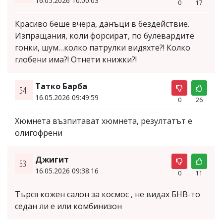
16.05.2026 10:00:03
0
17
Красиво беше вчера, данъци в бездействие.
Изпращания, коли форсират, по булевардите
гонки, шум…колко патрулки видяхте?! Колко
глобени има?! Отнети книжки?!
Татко Барба
54.
16.05.2026 09:49:59
0
26
Хюмнета възпитават хюмнета, резултатът е
олигофрени
Джигит
53.
16.05.2026 09:38:16
0
11
Търся кожен салон за космос , не видах БНВ-то
седан ли е или комбинизон