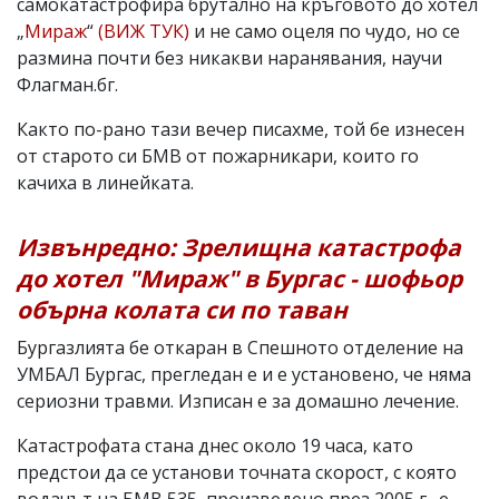
самокатастрофира брутално на кръговото до хотел
„
Мираж
“
(ВИЖ ТУК)
и не само оцеля по чудо, но се
размина почти без никакви наранявания, научи
Флагман.бг.
Както по-рано тази вечер писахме, той бе изнесен
от старото си БМВ от пожарникари, които го
качиха в линейката.
Извънредно: Зрелищна катастрофа
до хотел "Мираж" в Бургас - шофьор
обърна колата си по таван
Бургазлията бе откаран в Спешното отделение на
УМБАЛ Бургас, прегледан е и е установено, че няма
сериозни травми. Изписан е за домашно лечение.
Катастрофата стана днес около 19 часа, като
предстои да се установи точната скорост, с която
водачът на БМВ 535, произведено през 2005 г., е