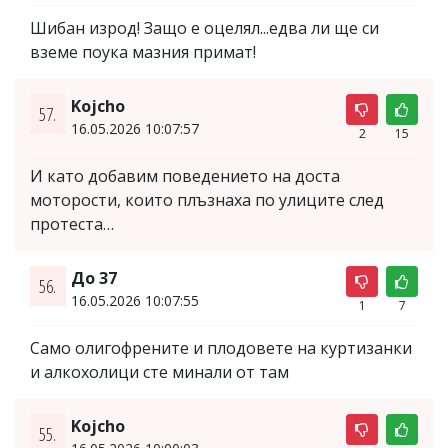
Шибан изрод! Защо е оцелял...едва ли ще си
вземе поука мазния примат!
Kojcho
57.
16.05.2026 10:07:57
2
15
И като добавим поведението на доста
моторости, които плъзнаха по улиците след
протеста…
До 37
56.
16.05.2026 10:07:55
1
7
Само олигофрените и плодовете на куртизанки
и алкохолици сте минали от там
Kojcho
55.