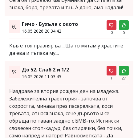
знака, бора, тревата и т.н.. А дано, ама надали!
Гичо - Бухъла с окото
60.
16.05.2026 20:34:42
0
5
Къв е тоя празняр ва.....Ша го мятам у храстите
да ева и тъпака му....
До 52. Слаб 2 и 1/2
59.
16.05.2026 11:03:45
1
27
Наздраве за втория рожден ден на младежа.
Забележителна траектория - започва от
скоростта, минава през пасарелката, коси
тревата, отнася знака, сече дървото и се
обръща по таван заедно с БМВ-то. Истински
словесен стоп-кадър, без спирачки, без точки,
само напред и нагоре! Равносметката - Да