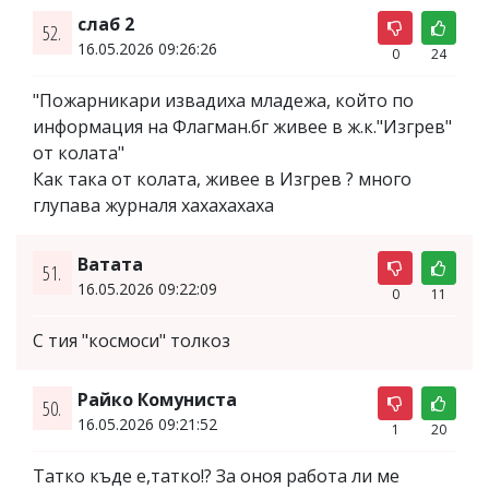
слаб 2
52.
16.05.2026 09:26:26
0
24
"Пожарникари извадиха младежа, който по
информация на Флагман.бг живее в ж.к."Изгрев"
от колата"
Как така от колата, живее в Изгрев ? много
глупава журналя хахахахаха
Ватата
51.
16.05.2026 09:22:09
0
11
С тия "космоси" толкоз
Райко Комуниста
50.
16.05.2026 09:21:52
1
20
Татко къде е,татко!? За оноя работа ли ме