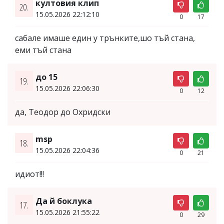
култовия клип
20.
15.05.2026 22:12:10
0
17
сабале имаше един у трънките,шо тъй стана,
еми тъй стана
до 15
19.
15.05.2026 22:06:30
0
12
да, Теодор до Охридски
msp
18.
15.05.2026 22:04:36
0
21
идиот!!!
Да й боклука
17.
15.05.2026 21:55:22
0
29