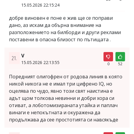
15.05.2026 22:15:24
добре виновен е поне е жив ще се поправи
дано, аз искам да обърна внимание на
разположението на билборди и други реклами
поставени в опасна близост по пътищата .
V
21.
15.05.2026 22:13:55
0
52
Поредният олигофрен от родова линия в която
никой никога не е имал три цифрено IQ, но
оцелява по чудо, явно този свят наистина е
адът щом толкова невинни и добри хора си
отиват, а лоботомизираната утайка и паплач
винаги е непокътната и окуражена да
продължава да сее простотията си навсякъде