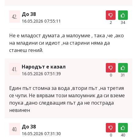
До 38
42.
16.05.2026 07:55:11
2
34
Не е младост думата ,а малоумие , така ,че ,ако
на младини си идиот ,на старини няма да
станеш гений.
Народът е казал
41.
16.05.2026 07:51:39
0
31
Един път стомна за вода ,втори път ,на третия
се чупи. Не вярвам този малоумник да си вземе
поука ,дано следващия път да не пострада
невинен
До 38
40.
16.05.2026 07:31:30
0
40