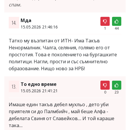
спам.
Мда
14.
15.05.2026 21:46:16
1
44
Татко му възпитан от ИТН- Има Такъв
Ненормалник. Чалга, селяния, голямо его от
простотия. Това е поколението на бургашките
политици. Нагли, прости и със съмнително
образование. Нищо ново за НРБ!
То едно време
13.
15.05.2026 21:41:21
0
23
Имаше един такъв дебел мухльо , дето уби
приятеля си до Палмбийч , май беше Алфа -
дебелата Свиня от Славейков.... И той караше
така....