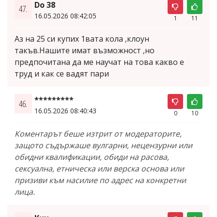
Do 38
47.
16.05.2026 08:42:05
1
11
Аз на 25 си купих 1вата кола ,клоун
такъв.Нашите имат възможност ,но
предпочитана да ме научат на това какво е
труд и как се вадят пари
*********
46.
16.05.2026 08:40:43
0
10
Коментарът беше изтрит от модераторите,
защото съдържаше вулгарни, нецензурни или
обидни квалификации, обиди на расова,
сексуална, етническа или верска основа или
призиви към насилие по адрес на конкретни
лица.