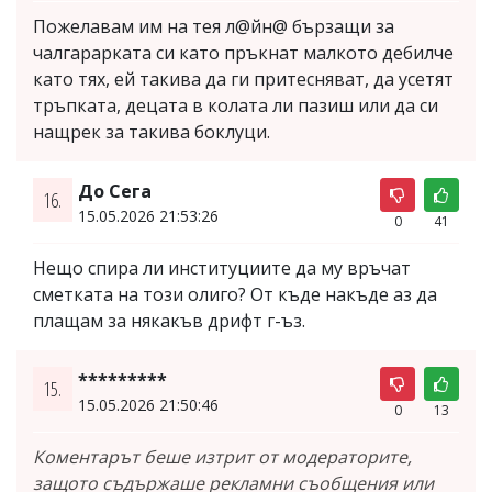
Пожелавам им на тея л@йн@ бързащи за
чалгарарката си като пръкнат малкото дебилче
като тях, ей такива да ги притесняват, да усетят
тръпката, децата в колата ли пазиш или да си
нащрек за такива боклуци.
До Сега
16.
15.05.2026 21:53:26
0
41
Нещо спира ли институциите да му връчат
сметката на този олиго? От къде накъде аз да
плащам за някакъв дрифт г-ъз.
*********
15.
15.05.2026 21:50:46
0
13
Коментарът беше изтрит от модераторите,
защото съдържаше рекламни съобщения или