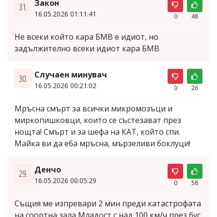
Закон
31.
16.05.2026 01:11:41
0
48
Не всеки който кара БМВ е идиот, но
задължително всеки идиот кара БМВ
Случаен минувач
30.
16.05.2026 00:21:02
0
26
Мръсна смърт за всички микромозъци и
миркопишковци, които се състезават през
нощта! Смърт и за шефа на КАТ, който спи.
Майка ви да еба мръсна, мързеливи боклуци!
Денчо
29.
16.05.2026 00:05:29
0
58
Същия ме изпревари 2 мин преди катастрофата
на соортна зала Младост с над 100 км/ч през бус