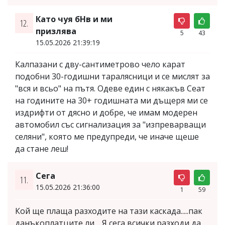
Като чуя бНв и ми
12.
призлява
5
43
15.05.2026 21:39:19
Калпазани с дву-сантиметрово чело карат
подобни 30-годишни таралясници и се мислят за
"вся и всьо" на пътя. Одеве един с някакъв Сеат
на годините на 30+ годишната ми дъщеря ми се
издрифти от дясно и добре, че имам модерен
автомобил със сигнализация за "изпреварващи
селяни", която ме предупреди, че иначе щеше
да стане леш!
Сега
11.
15.05.2026 21:36:00
1
59
Кой ще плаща разходите на тази каскада.....пак
данъкоплатците ли.....Я сега всички разходи да