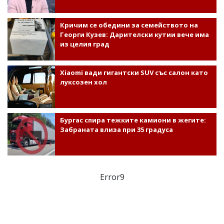
Кричим се обедини за семейството на
Георги Кузев: Дарителски кутии вече има
из целия град
Xiaomi вади гигантски SUV със салон като
луксозен хол
Бургас спира тежките камиони в жегите:
Забраната влиза при 35 градуса
Error9