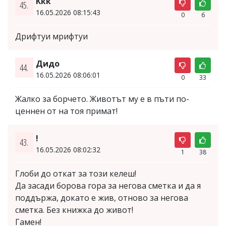
Ккк
45.
16.05.2026 08:15:43
0
6
Дрифтуи мрифтуи
Дидо
44.
16.05.2026 08:06:01
0
33
Жалко за борчето. Животът му е в пъти по-
ценнен от на тоя примат!
!
43.
16.05.2026 08:02:32
1
38
Глоби до откат за този келеш!
Да засади борова гора за негова сметка и да я
поддържа, докато е жив, отново за негова
сметка. Без книжка до живот!
Гамен!