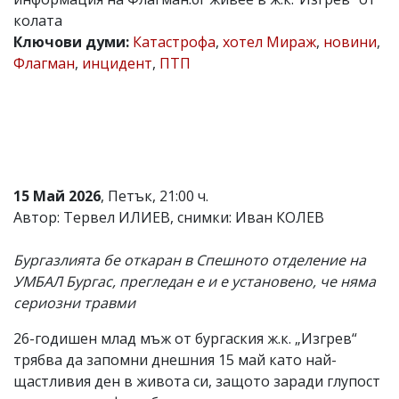
колата
Коментарите
под
Ключови думи:
Катастрофа
,
хотел Мираж
,
новини
,
статиите
Флагман
,
инцидент
,
ПТП
се
въвеждат
от
читателите
и
редакцията
не
носи
15 Май 2026
, Петък, 21:00 ч.
отговорност
за
Автор: Тервел ИЛИЕВ, снимки: Иван КОЛЕВ
тях!
Ако
Бургазлията бе откаран в Спешното отделение на
откриете
обиден
УМБАЛ Бургас, прегледан е и е установено, че няма
за
сериозни травми
вас
коментар,
26-годишен млад мъж от бургаския ж.к. „Изгрев“
моля
сигнализирайте
трябва да запомни днешния 15 май като най-
ни!
щастливия ден в живота си, защото заради глупост