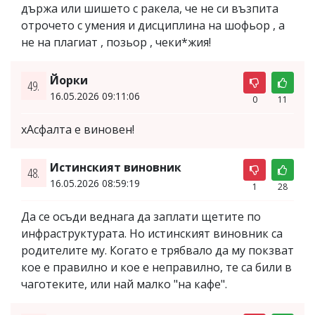
държа или шишето с ракела, че не си възпита
отрочето с умения и дисциплина на шофьор , а
не на плагиат , позьор , чеки*жия!
Йорки
49.
16.05.2026 09:11:06
0
11
хАсфалта е виновен!
Истинският виновник
48.
16.05.2026 08:59:19
1
28
Да се осъди веднага да заплати щетите по
инфраструктурата. Но истинският виновник са
родителите му. Когато е трябвало да му покзват
кое е правилно и кое е неправилно, те са били в
чаготеките, или най малко "на кафе".