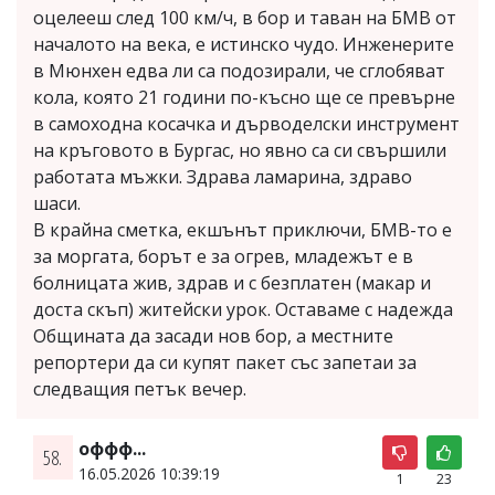
оцелееш след 100 км/ч, в бор и таван на БМВ от
началото на века, е истинско чудо. Инженерите
в Мюнхен едва ли са подозирали, че сглобяват
кола, която 21 години по-късно ще се превърне
в самоходна косачка и дърводелски инструмент
на кръговото в Бургас, но явно са си свършили
работата мъжки. Здрава ламарина, здраво
шаси.
В крайна сметка, екшънът приключи, БМВ-то е
за моргата, борът е за огрев, младежът е в
болницата жив, здрав и с безплатен (макар и
доста скъп) житейски урок. Оставаме с надежда
Общината да засади нов бор, а местните
репортери да си купят пакет със запетаи за
следващия петък вечер.
оффф...
58.
16.05.2026 10:39:19
1
23