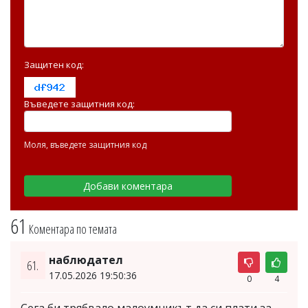
Защитен код:
Въведете защитния код:
Моля, въведете защитния код
61
Коментара по темата
наблюдател
61.
17.05.2026 19:50:36
0
4
Сега би трябвало малоумникът да си плати за