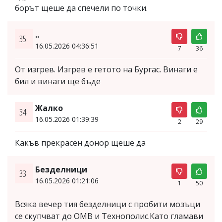
борът щеше да спечели по точки.
..
35.
16.05.2026 04:36:51
7
36
От изгрев. Изгрев е гетото на Бургас. Винаги е
бил и винаги ще бъде
Жалко
34.
16.05.2026 01:39:39
2
29
Какъв прекрасен донор щеше да
Безделници
33.
16.05.2026 01:21:06
1
50
Всяка вечер тия безделници с пробити мозъци
се скупчват до ОМВ и Технополис.Като гламави