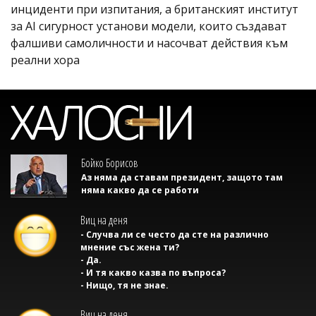
инциденти при изпитания, а британският институт
за AI сигурност установи модели, които създават
фалшиви самоличности и насочват действия към
реални хора
Бойко Борисов
Аз няма да ставам президент, защото там
няма какво да се работи
Виц на деня
- Случва ли се често да сте на различно
мнение със жена ти?
- Да.
- И тя какво казва по въпроса?
- Нищо, тя не знае.
Виц на деня