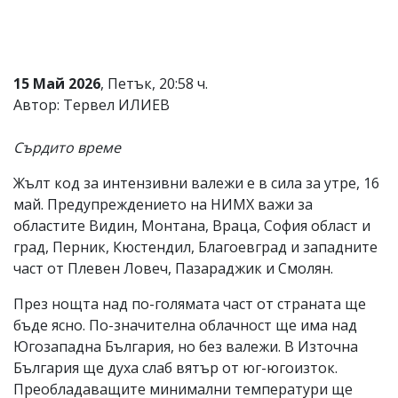
Коментарите
под
статиите
се
15 Май 2026
, Петък, 20:58 ч.
въвеждат
от
Автор: Тервел ИЛИЕВ
читателите
и
Сърдито време
редакцията
не
носи
Жълт код за интензивни валежи е в сила за утре, 16
отговорност
май. Предупреждението на НИМХ важи за
за
областите Видин, Монтана, Враца, София област и
тях!
Ако
град, Перник, Кюстендил, Благоевград и западните
откриете
част от Плевен Ловеч, Пазараджик и Смолян.
обиден
за
През нощта над по-голямата част от страната ще
вас
бъде ясно. По-значителна облачност ще има над
коментар,
моля
Югозападна България, но без валежи. В Източна
сигнализирайте
България ще духа слаб вятър от юг-югоизток.
ни!
Преобладаващите минимални температури ще