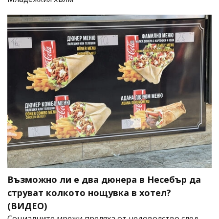
Възможно ли е два дюнера в Несебър да
струват колкото нощувка в хотел?
(ВИДЕО)
Социалните мрежи преляха от недоволство след