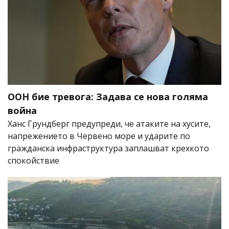
ООН бие тревога: Задава се нова голяма
война
Ханс Грундберг предупреди, че атаките на хусите,
напрежението в Червено море и ударите по
гражданска инфраструктура заплашват крехкото
спокойствие