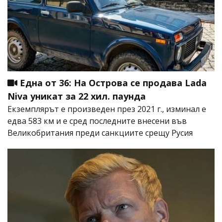
Една от 36: На Острова се продава Lada
Niva уникат за 22 хил. паунда
Екземплярът е произведен през 2021 г., изминал е
едва 583 км и е сред последните внесени във
Великобритания преди санкциите срещу Русия