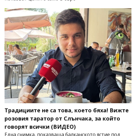
Традициите не са това, което бяха! Вижте
розовия таратор от Слънчака, за който
говорят всички (ВИДЕО)
Една снимка, показваща балканското ястие под