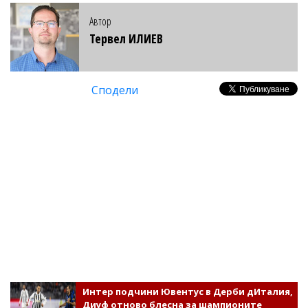
Автор
Тервел ИЛИЕВ
Сподели
Интер подчини Ювентус в Дерби дИталия,
Диуф отново блесна за шампионите