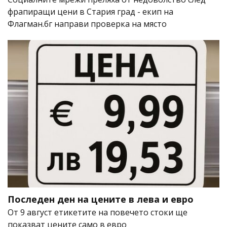
фрапиращи цени в Стария град - екип на
Флагман.бг направи проверка на място
Последен ден на цените в лева и евро
От 9 август етикетите на повечето стоки ще
показват цените само в евро