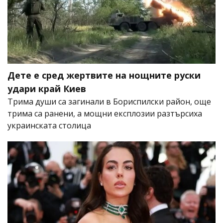
Дете е сред жертвите на нощните руски
удари край Киев
Трима души са загинали в Бориспилски район, още
трима са ранени, а мощни експлозии разтърсиха
украинската столица