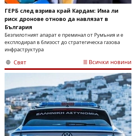
ГЕРБ след взрива край Кардам: Има ли
риск дронове отново да навлязат в
България
Безпилотният апарат е преминал от Румъния и е
експлодирал в близост до стратегическа газова
инфраструктура
Всички новини
Свят