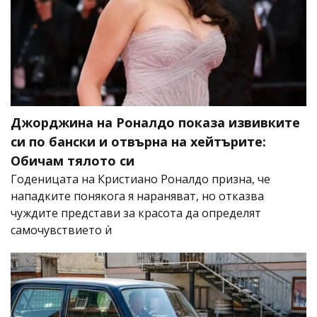
Джорджина на Роналдо показа извивките
си по бански и отвърна на хейтърите:
Обичам тялото си
Годеницата на Кристиано Роналдо призна, че
нападките понякога я нараняват, но отказва
чуждите представи за красота да определят
самочувствието ѝ