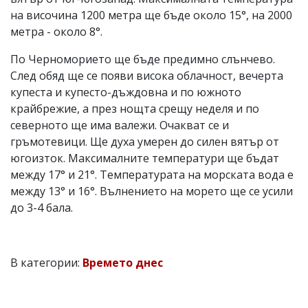
на височина 1200 метра ще бъде около 15°, на 2000
метра - около 8°.
По Черноморието ще бъде предимно слънчево.
След обяд ще се появи висока облачност, вечерта
купеста и купесто-дъждовна и по южното
крайбрежие, а през нощта срещу неделя и по
северното ще има валежи. Очакват се и
гръмотевици. Ще духа умерен до силен вятър от
югоизток. Максималните температури ще бъдат
между 17° и 21°. Температурата на морската вода е
между 13° и 16°. Вълнението на морето ще се усили
до 3-4 бала.
В категории:
Времето днес