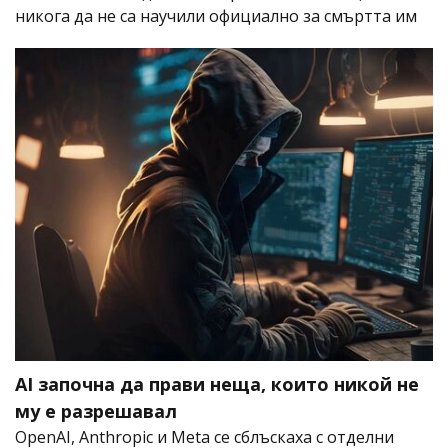
никога да не са научили официално за смъртта им
AI започна да прави неща, които никой не
му е разрешавал
OpenAI, Anthropic и Meta се сблъскаха с отделни