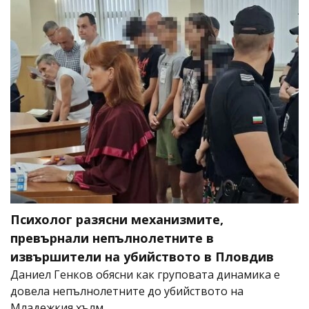
Психолог разясни механизмите,
превърнали непълнолетните в
извършители на убийството в Пловдив
Даниел Генков обясни как груповата динамика е
довела непълнолетните до убийството на
Младежкия хълм