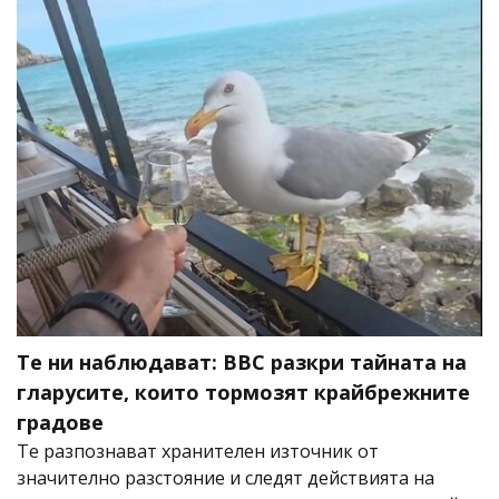
Те ни наблюдават: BBC разкри тайната на
гларусите, които тормозят крайбрежните
градове
Те разпознават хранителен източник от
значително разстояние и следят действията на