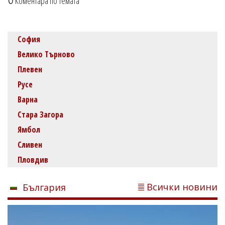
Коментара по темата
София
Велико Търново
Плевен
Русе
Варна
Стара Загора
Ямбол
Сливен
Пловдив
Всички новини
България