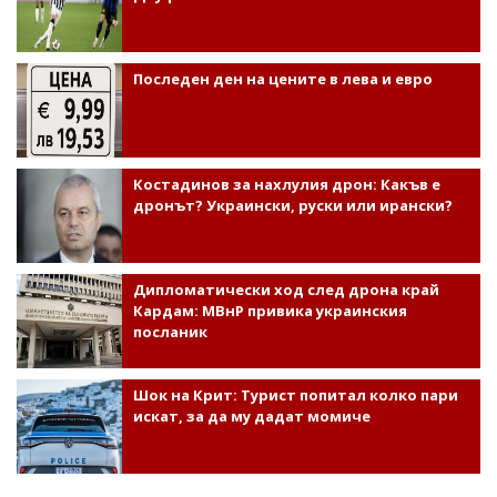
Последен ден на цените в лева и евро
Костадинов за нахлулия дрон: Какъв е
дронът? Украински, руски или ирански?
Дипломатически ход след дрона край
Кардам: МВнР привика украинския
посланик
Шок на Крит: Турист попитал колко пари
искат, за да му дадат момиче