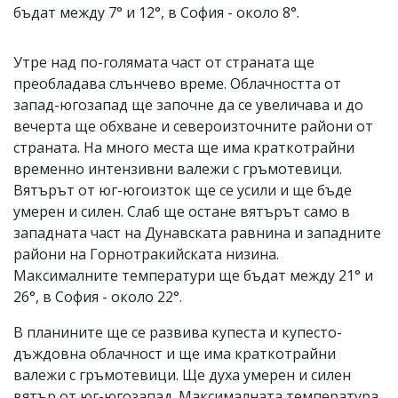
бъдат между 7° и 12°, в София - около 8°.
Утре над по-голямата част от страната ще
преобладава слънчево време. Облачността от
запад-югозапад ще започне да се увеличава и до
вечерта ще обхване и североизточните райони от
страната. На много места ще има краткотрайни
временно интензивни валежи с гръмотевици.
Вятърът от юг-югоизток ще се усили и ще бъде
умерен и силен. Слаб ще остане вятърът само в
западната част на Дунавската равнина и западните
райони на Горнотракийската низина.
Максималните температури ще бъдат между 21° и
26°, в София - около 22°.
В планините ще се развива купеста и купесто-
дъждовна облачност и ще има краткотрайни
валежи с гръмотевици. Ще духа умерен и силен
вятър от юг-югозапад. Максималната температура