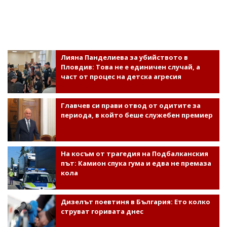
Лияна Панделиева за убийството в
Пловдив: Това не е единичен случай, а
част от процес на детска агресия
Главчев си прави отвод от одитите за
периода, в който беше служебен премиер
На косъм от трагедия на Подбалканския
път: Камион спука гума и едва не премаза
кола
Дизелът поевтиня в България: Ето колко
струват горивата днес