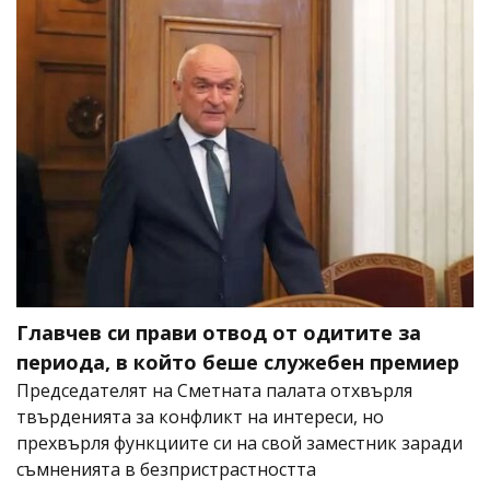
Главчев си прави отвод от одитите за
периода, в който беше служебен премиер
Председателят на Сметната палата отхвърля
твърденията за конфликт на интереси, но
прехвърля функциите си на свой заместник заради
съмненията в безпристрастността