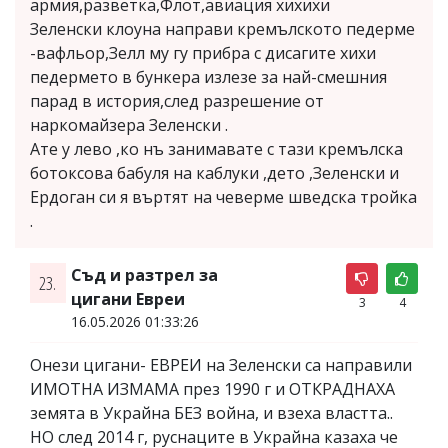
армия,разветка,Флот,авиация хихихи
Зеленски клоуна направи кремълското педерме
-вафльор,Зелл му гу прибра с дисагите хихи
педермето в бункера излезе за най-смешния
парад в история,след разрешение от
наркомайзера Зеленски .
Ате у лево ,ко нъ занимавате с тази кремълска
ботоксова бабуля на каблуки ,дето ,Зеленски и
Ердоган си я въртят на чеверме шведска тройка
.
Съд и разтрел за
23.
цигани Евреи
3
4
16.05.2026 01:33:26
Онези цигани- ЕВРЕИ на Зеленски са направили
ИМОТНА ИЗМАМА през 1990 г и ОТКРАДНАХА
земята в Украйна БЕЗ война, и взеха властта..
НО след 2014 г, руснаците в Украйна казаха че