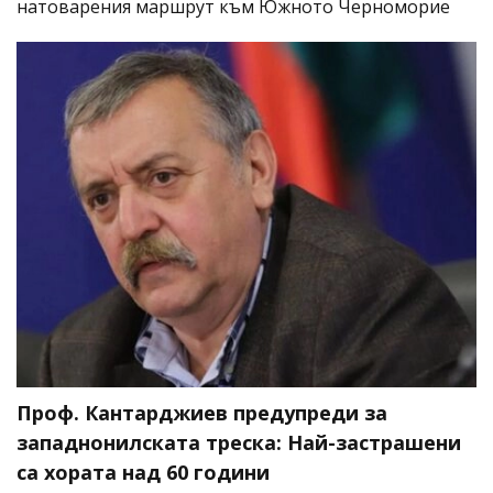
натоварения маршрут към Южното Черноморие
Проф. Кантарджиев предупреди за
западнонилската треска: Най-застрашени
са хората над 60 години