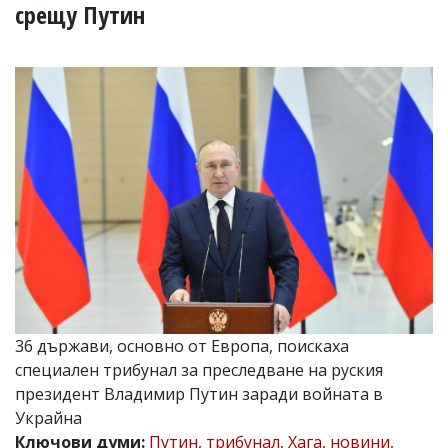
УКРАЙНА
срещу Путин
СПОРТ
РАЗСЛЕДВАНЕ
БИЗНЕС
ЮГ
Управители:
Веселин
Василев,
email:
v.vasilev@flagman.bg
Катя
Касабова,
еmail:
k.kassabova@flagman.bg
36 държави, основно от Европа, поискаха
Главен
редактор:
специален трибунал за преследване на руския
Иван
президент Владимир Путин заради войната в
Колев,
Украйна
email:
office@flagman.bg
Ключови думи:
Путин
,
трибунал
,
Хага
,
новини
,