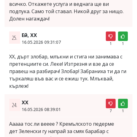
всичко. Откажете услуга и веднага ще ви
подпука. Само той ставал. Никой друг за нищо.
Долен нагаждач!
Ей, ХХ
25.
16.05.2026 09:31:07
1
1
ХХ, дърт злобар, млъкни и стига ни занимава с
претенциите си. Леке! Изтрезня и взе да се
правеш на разбирач! Злобар! Забраниха ти да ги
търкаляш във вас и се ежиш тук. Млъквай,
кърлеж!
ХХ
24.
16.05.2026 08:39:01
7
1
Ааааа тос ли вееее ? Кремълското педерме
дет Зеленски гу напрай за смях барабар с