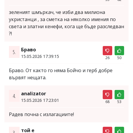
зеленият шмъркач, че изби два милиона
укристанци , за сметка на няколко имения по
света и златни кенефи, кога ще бъде разследван
?!
Браво
5.
15.05.2026 17:39:15
26
50
Браво. От както го няма Бойчо и герб добре
вървят нещата.
analizator
4.
15.05.2026 17:23:01
68
53
Радев почна с излагациите!
той е
3.