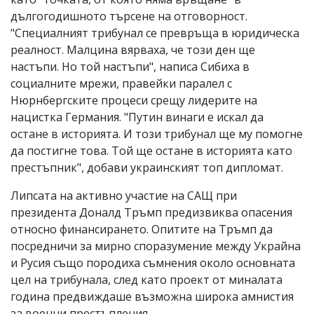
дългогодишното търсене на отговорност.
"Специалният трибунал се превръща в юридическа
реалност. Малцина вярваха, че този ден ще
настъпи. Но той настъпи", написа Сибиха в
социалните мрежи, правейки паралел с
Нюрнбергските процеси срещу лидерите на
нацистка Германия. "Путин винаги е искал да
остане в историята. И този трибунал ще му помогне
да постигне това. Той ще остане в историята като
престъпник", добави украинският топ дипломат.
Липсата на активно участие на САЩ при
президента Доналд Тръмп предизвиква опасения
относно финансирането. Опитите на Тръмп да
посредничи за мирно споразумение между Украйна
и Русия също породиха съмнения около основната
цел на трибунала, след като проект от миналата
година предвиждаше възможна широка амнистия
за военни престъпления.