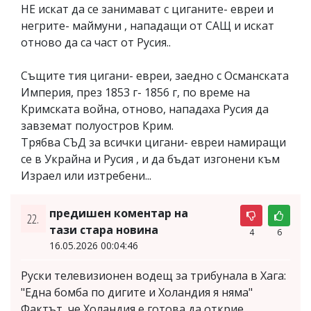
НЕ искат да се занимават с циганите- евреи и
негрите- маймуни , нападащи от САЩ и искат
отново да са част от Русия..
Същите тия цигани- евреи, заедно с Османската
Империя, през 1853 г- 1856 г, по време на
Кримската война, отново, нападаха Русия да
завземат полуостров Крим.
Трябва СЪД за всички цигани- евреи намиращи
се в Украйна и Русия , и да бъдат изгонени към
Израел или изтребени...
предишен коментар на
22.
тази стара новина
4
6
16.05.2026 00:04:46
Руски телевизионен водещ за трибунала в Хага:
"Една бомба по дигите и Холандия я няма"
Фактът, че Холандия е готова да открие