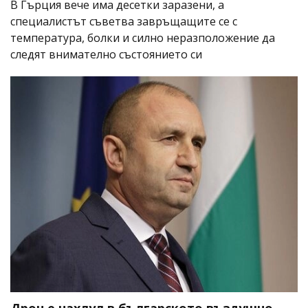
В Гърция вече има десетки заразени, а
специалистът съветва завръщащите се с
температура, болки и силно неразположение да
следят внимателно състоянието си
Дрон е нахлул в българското въздушно