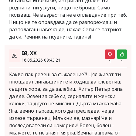
останаха. Мълчи бе, интригант долен! Ни
роднини, ни услуги, нищо не броиш. Само
ползваш. Че възрастта не е оплавдание при теб.
Нищо не те оправдава да се разпореждаш и
разполагаш навсякъде, нахал! Сети се патриот
да си. Речник на псувните, гадина!
Ей, ХХ
26.
16.05.2026 09:43:21
1
1
Какво пак ревеш за съжаление?! Цял живат ти
ппощават лигавщините и ходиш да клеветиш
същите хора, за да залебиш. Хитър Петър ряпа
да яде. Освен за себе си, сериалите и женски
клюки, за друго не мислиш. Дърта мъжка Баба
Яга, вечно търсещ кого да преследва, че да
излезе първенец. Млъкни ве, мазняр! Че и
последователи си намерили! Болен, болен -
мълчете, те не знаят мярка. Вечната драма от