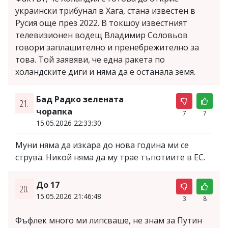
украински трибунал в Хага, стана известен в
Русия още през 2022. В токшоу известният
телевизионен водещ Владимир Соловьов
говори заплашително и пренебрежително за
това. Той заявяви, че една ракета по
холандските диги и няма да е останала земя.
Бад Радко зелената
21.
чорапка
7
7
15.05.2026 22:33:30
Муни няма да изкара до нова година ми се
струва. Никой няма да му трае тъпотиите в ЕС.
До 17
20.
15.05.2026 21:46:48
3
8
Фъфлек много ми липсваше, не знам за Путин