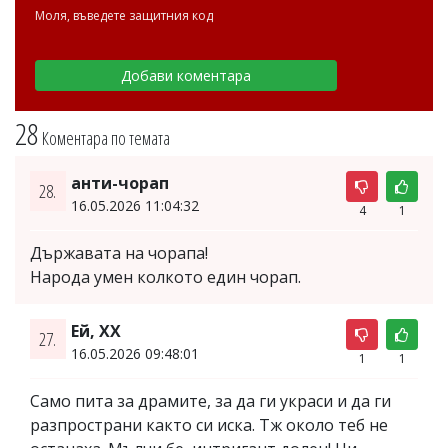
Моля, въведете защитния код
28
Коментара по темата
анти-чорап
28.
16.05.2026 11:04:32
4
1
Държавата на чорапа!
Народа умен колкото един чорап.
Ей, ХХ
27.
16.05.2026 09:48:01
1
1
Само пита за драмите, за да ги украси и да ги
разпространи както си иска. Тж около теб не