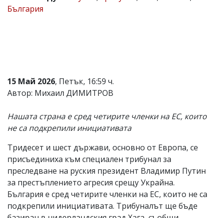
България
Коментарите
под
статиите
се
въвеждат
от
читателите
и
15 Май 2026
, Петък, 16:59 ч.
редакцията
не
Автор: Михаил ДИМИТРОВ
носи
отговорност
Нашата страна е сред четирите членки на ЕС, които
за
тях!
не са подкрепили инициативата
Ако
откриете
Тридесет и шест държави, основно от Европа, се
обиден
присъединиха към специален трибунал за
за
вас
преследване на руския президент Владимир Путин
коментар,
за престъплението агресия срещу Украйна.
моля
България е сред четирите членки на ЕС, които не са
сигнализирайте
ни!
подкрепили инициативата. Трибуналът ще бъде
базиран в нидерландския град Хага, съобщи