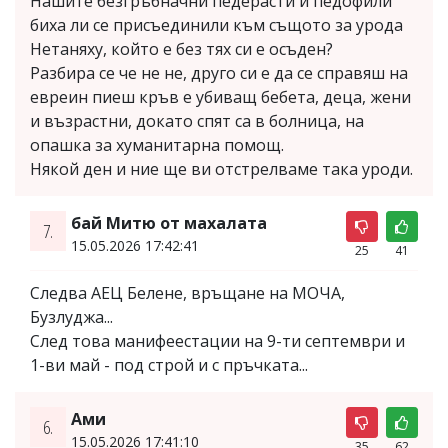
Нашите безгръбначни педерасти и педофили
биха ли се присъединили към същото за урода
Нетаняху, който е без тях си е осъден?
Разбира се че не не, друго си е да се справяш на
евреин пиеш кръв е убиващ бебета, деца, жени
и възрастни, докато спят са в болница, на
опашка за хуманитарна помощ.
Някой ден и ние ще ви отстрелваме така уроди.
бай Митю от махалата
7.
15.05.2026 17:42:41
25
41
Следва АЕЦ Белене, връщане на МОЧА,
Бузлуджа...
След това манифеестации на 9-ти септември и
1-ви май - под строй и с пръчката...
Ами
6.
15.05.2026 17:41:10
35
62