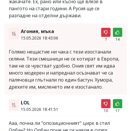
жакачате. Ех, рано или късно ще влезе в
пангото на стари години. А Русия ще се
разпадне на отделни държави.
Агония, мъка
16.
15.05.2026 18:43:06
7
14
Голямо нещастие ни чака с тези изостанали
селяни. Тези смешници не се котират в Европа,
там не се чувстват удобно. Ония свят им идва
много модерен и напреднал осъзнават че са
палячовци глътнали по един бастун. Хумора,
дрехите им, мисленето им е изостанало.
LOL
15.
15.05.2026 18:41:51
10
17
Ааа, почна ли "опозиционният" цирк в стил
Орбан? Но Орбан поне не ги навря в супер