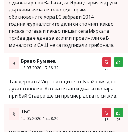
с двоен аршин.За Газа ,за Иран ,Сирия и други
държави няма ли геноцид спрямо
обикновените хора.ЕС забрави 2014
година,журналистите дали си спомнят какво
писаха тогава и какво пишат сега.Мярката
трябва да е една за всички провинили се.В
миналото и САЩ не са подписали трибонала.
Браво Румене,
9.
15.05.2026 17:58:32
22
33
Так держать! Укропитеците от БълХария да го
духат сополив. Ако натикаш и двата шопара
при бай Ставри ще си премиер докато си жив.
ТБС
8.
15.05.2026 17:58:20
15
25