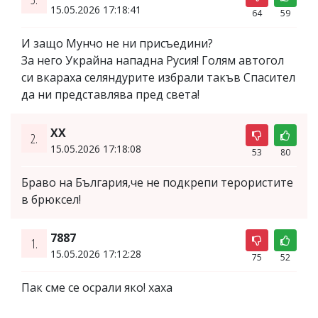
15.05.2026 17:18:41
64
59
И защо Мунчо не ни присъедини?
За него Украйна нападна Русия! Голям автогол
си вкараха селяндурите избрали такъв Спасител
да ни представлява пред света!
XX
2.
15.05.2026 17:18:08
53
80
Браво на България,че не подкрепи терористите
в брюксел!
7887
1.
15.05.2026 17:12:28
75
52
Пак сме се осрали яко! хаха