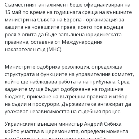
Съвместният ангажимент беше официализиран на
15 май по време на годишната среща на външните
министри на Съвета на Европа - организация за
защита на човешките права, която пое водеща
роля в опита да бъде запълнена юридическата
празнина, оставена от Международния
наказателен съд (МНС).
Министрите одобриха резолюция, определяща
структурата и функциите на управителния комитет,
който ще наблюдава работата на трибунала. Сред
задачите му ще бъдат одобряване на годишния
бюджет, приемане на вътрешни правила и избор
на съдии и прокурори. Държавите се ангажират да
уважават независимостта на съдебния процес.
Украинският външен министър Андрий Сибиха,
който участва в церемонията, определи момента
като "точката, от която няма връщане" в