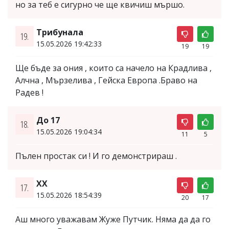
но за теб е сигурно че ще квичиш мършо.
Трибунала
19.
15.05.2026 19:42:33
19
19
Ще бъде за ония , които са начело на Крадлива ,
Алчна , Мързелива , Гейска Европа .Браво на
Радев !
До 17
18.
15.05.2026 19:04:34
11
5
Пълен простак си ! И го демонстрираш .
XX
17.
15.05.2026 18:54:39
20
17
Аш много уважавам Жуже Путчик. Няма да да го