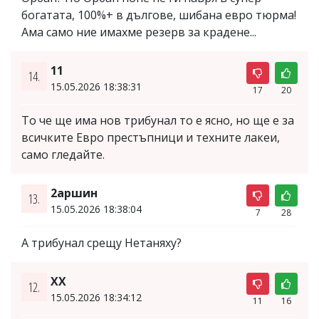
богатата, 100%+ в дългове, шибана евро тюрма!
Ама само ние имахме резерв за крадене...
11
14.
15.05.2026 18:38:31
17
20
То че ще има нов трибунал то е ясно, но ще е за
всичките Евро престъпници и техните лакеи,
само гледайте.
2аршин
13.
15.05.2026 18:38:04
7
28
А трибунал срещу Нетаняху?
XX
12.
15.05.2026 18:34:12
11
16