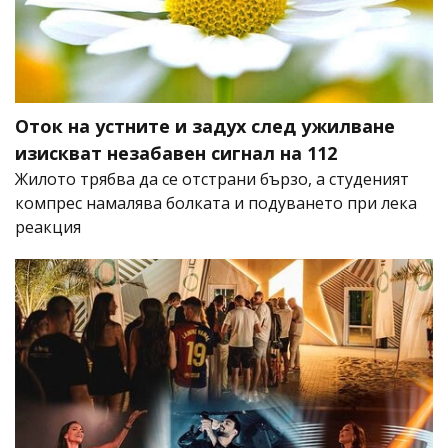
Оток на устните и задух след ужилване
изискват незабавен сигнал на 112
Жилото трябва да се отстрани бързо, а студеният
компрес намалява болката и подуването при лека
реакция