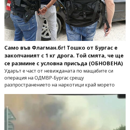
Само във Флагман.бг! Тошко от Бургас е
закопчаният с 1 кг дрога. Той смята, че ще
се размине с условна присъда (ОБНОВЕНА)
Ударът е част от невижданата по мащабите си
операция на ОДМВР-Бургас срещу
разпространението на наркотици край морето