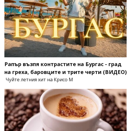
Рапър възпя контрастите на Бургас - град
на греха, баровците и трите черти (ВИДЕО)
Чуйте летния хит на Крисо М