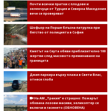
Почти всички пратки с плодове и
зеленчуци от Турция и Северна Македония
вече се проверяват
Шофьор на Порше блъсна патрулка при
бягство от полицията в София
Кметът на Сеута обяви приблизително 100
жертви след масовото преминаване на
границата
Джип паркира върху плажа в Свети Влас,
отнесе глоба
На АМ „Тракия” е страшно: Пожарът
обхвана лозови масиви, хеликоптер се
включи в гасенето (ОБНОВЕНА)