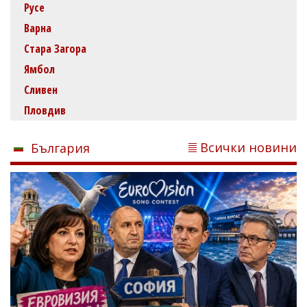
Русе
Варна
Стара Загора
Ямбол
Сливен
Пловдив
Всички новини
България