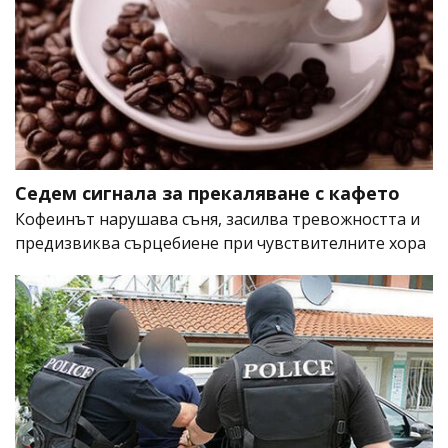
Седем сигнала за прекаляване с кафето
Кофеинът нарушава съня, засилва тревожността и
предизвиква сърцебиене при чувствителните хора