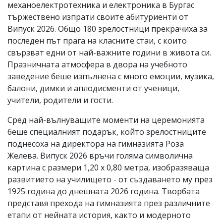
механоелектротехника и електроника в Бургас
тържествено изпрати своите абитуриенти от
Випуск 2026. Общо 180 зрелостници прекрачиха за
последен път прага на класните стаи, с които
свързват едни от най-важните години в живота си.
Празничната атмосфера в двора на учебното
заведение беше изпълнена с много емоции, музика,
балони, димки и аплодисменти от ученици,
учители, родители и гости.
Сред най-вълнуващите моменти на церемонията
беше специалният подарък, който зрелостниците
поднесоха на директора на гимназията Роза
Желева. Випуск 2026 връчи голяма символична
картина с размери 1,20 x 0,80 метра, изобразяваща
развитието на училището - от създаването му през
1925 година до днешната 2026 година. Творбата
представя прехода на гимназията през различните
етапи от нейната история, както и модерното