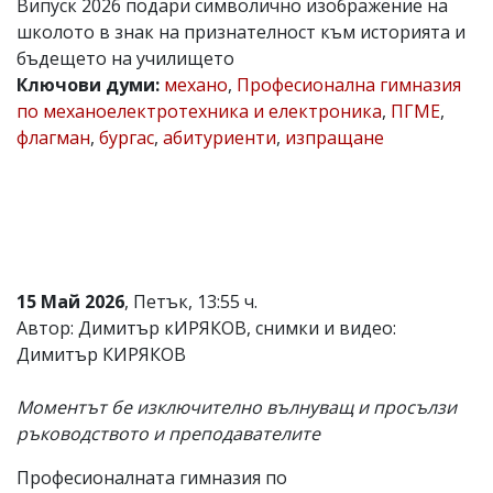
Випуск 2026 подари символично изображение на
Коментарите
школото в знак на признателност към историята и
под
бъдещето на училището
статиите
Ключови думи:
механо
,
Професионална гимназия
се
въвеждат
по механоелектротехника и електроника
,
ПГМЕ
,
от
флагман
,
бургас
,
абитуриенти
,
изпращане
читателите
и
редакцията
не
носи
отговорност
за
тях!
15 Май 2026
, Петък, 13:55 ч.
Ако
откриете
Автор: Димитър кИРЯКОВ, снимки и видео:
обиден
Димитър КИРЯКОВ
за
вас
коментар,
Моментът бе изключително вълнуващ и просълзи
моля
ръководството и преподавателите
сигнализирайте
ни!
Професионалната гимназия по