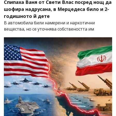
Спипаха Ваня от Свети Влас посред нощ да
шофира надрусана, в Мерцедеса било и 2-
годишното й дете
В автомобила били намерени и наркотични
вещества, но се уточнява собствеността им