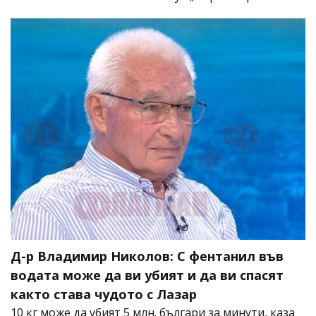
Д-р Владимир Николов: С фентанил във
водата може да ви убият и да ви спасят
както става чудото с Лазар
10 кг може да убият 5 млн. българи за минути, каза