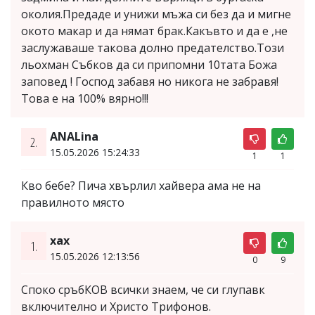
околия.Предаде и унижи мъжа си без да и мигне
окото макар и да нямат брак.Какъвто и да е ,не
заслужаваше такова долно предателство.Този
льохман Събков да си припомни 10тата Божа
заповед ! Господ забавя но никога не забравя!
Това е на 100% вярно!!!
ANALina
2.
15.05.2026 15:24:33
1
1
Кво бебе? Пича хвърлил хайвера ама не на
правилното място
хах
1.
15.05.2026 12:13:56
0
9
Споко сръбКОВ всички знаем, че си глупавк
включително и Христо Трифонов.