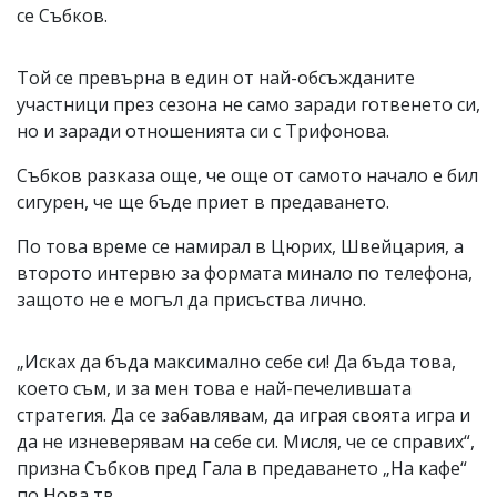
се Събков.
Той се превърна в един от най-обсъжданите
участници през сезона не само заради готвенето си,
но и заради отношенията си с Трифонова.
Събков разказа още, че още от самото начало е бил
сигурен, че ще бъде приет в предаването.
По това време се намирал в Цюрих, Швейцария, а
второто интервю за формата минало по телефона,
защото не е могъл да присъства лично.
„Исках да бъда максимално себе си! Да бъда това,
което съм, и за мен това е най-печелившата
стратегия. Да се забавлявам, да играя своята игра и
да не изневерявам на себе си. Мисля, че се справих“,
призна Събков пред Гала в предаването „На кафе“
по Нова тв.