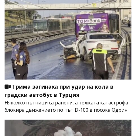
Трима загинаха при удар на кола в
градски автобус в Турция
Няколко пътници са ранени, а тежката катастрофа
блокира движението по път D-100 в посока Одрин