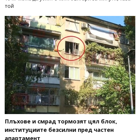
той
Плъхове и смрад тормозят цял блок,
институциите безсилни пред частен
апартамент