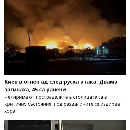
Киев в огнен ад след руска атака: Двама
загинаха, 45 са ранени
Четирима от пострадалите в столицата са в
критично състояние, под развалините се издирват
хора