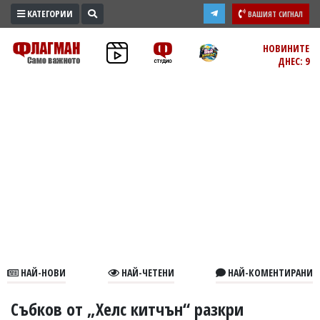
КАТЕГОРИИ
ВАШИЯТ СИГНАЛ
ПРОМО
НОВИНИТЕ
ДНЕС: 9
ЗОНА
ИЗБОРИ
2026
ПРАКТИЧНО
КУЛТУРА
ЗДРАВЕ
ПОЛИТИКА
ОБЩИНИ
ОБЩЕСТВО
ЛАЙФСТАЙЛ
НАЙ-НОВИ
НАЙ-ЧЕТЕНИ
НАЙ-КОМЕНТИРАНИ
ВОЙНАТА
В
Събков от „Хелс китчън“ разкри