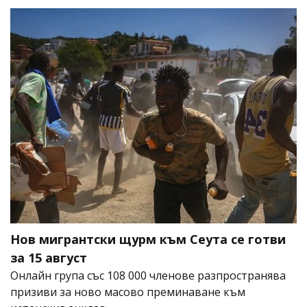
Нов мигрантски щурм към Сеута се готви
за 15 август
Онлайн група със 108 000 членове разпространява
призиви за ново масово преминаване към