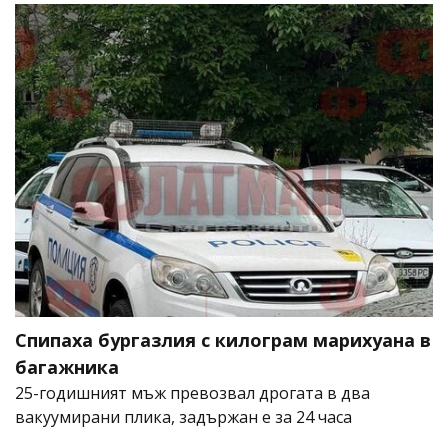
Спипаха бургазлия с килограм марихуана в
багажника
25-годишният мъж превозвал дрогата в два
вакуумирани плика, задържан е за 24 часа