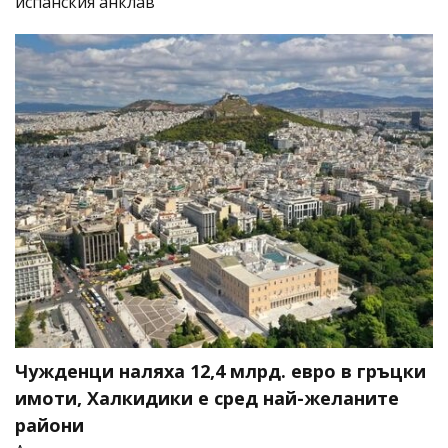
испанския анклав
Чужденци наляха 12,4 млрд. евро в гръцки
имоти, Халкидики е сред най-желаните
райони