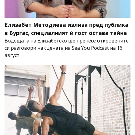
Елизабет Методиева излиза пред публика
в Бургас, специалният ѝ гост остава тайна
Водещата на Елизабетско ще пренесе откровените
си разговори на сцената на Sea You Podcast на 16
август