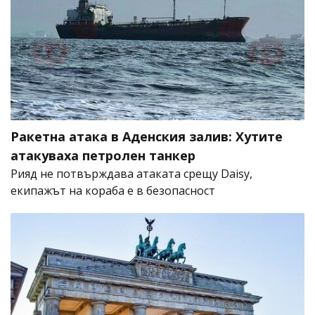
Ракетна атака в Аденския залив: Хутите
атакуваха петролен танкер
Рияд не потвърждава атаката срещу Daisy,
екипажът на кораба е в безопасност