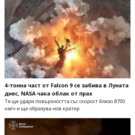
4-тонна част от Falcon 9 се забива в Луната
днес, NASA чака облак от прах
Тя ще удари повърхността със скорост близо 8700
км/ч и ще образува нов кратер