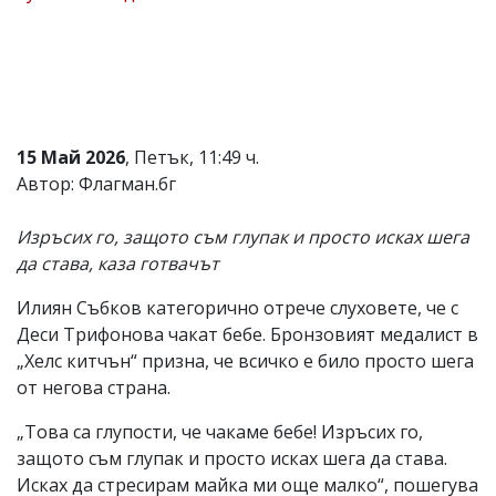
Коментарите
под
статиите
се
въвеждат
от
читателите
15 Май 2026
, Петък, 11:49 ч.
и
Автор: Флагман.бг
редакцията
не
носи
Изръсих го, защото съм глупак и просто исках шега
отговорност
да става, каза готвачът
за
тях!
Ако
Илиян Събков категорично отрече слуховете, че с
откриете
Деси Трифонова чакат бебе. Бронзовият медалист в
обиден
„Хелс китчън“ призна, че всичко е било просто шега
за
вас
от негова страна.
коментар,
моля
„Това са глупости, че чакаме бебе! Изръсих го,
сигнализирайте
защото съм глупак и просто исках шега да става.
ни!
Исках да стресирам майка ми още малко“, пошегува