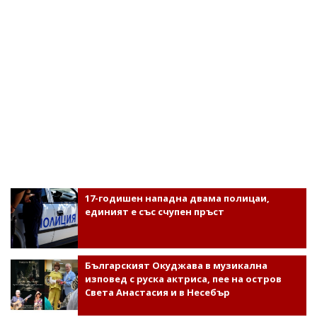
17-годишен нападна двама полицаи,
единият е със счупен пръст
Българският Окуджава в музикална
изповед с руска актриса, пее на остров
Света Анастасия и в Несебър