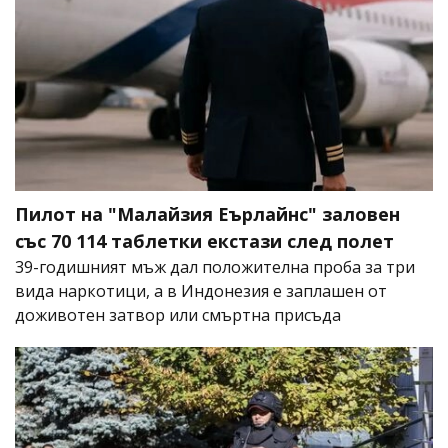
Пилот на "Малайзия Еърлайнс" заловен
със 70 114 таблетки екстази след полет
39-годишният мъж дал положителна проба за три
вида наркотици, а в Индонезия е заплашен от
доживотен затвор или смъртна присъда