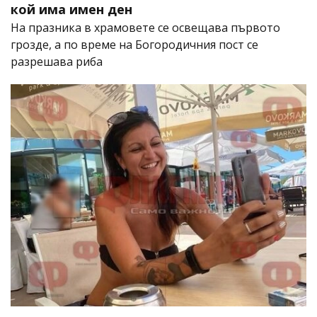
кой има имен ден
На празника в храмовете се освещава първото
грозде, а по време на Богородичния пост се
разрешава риба