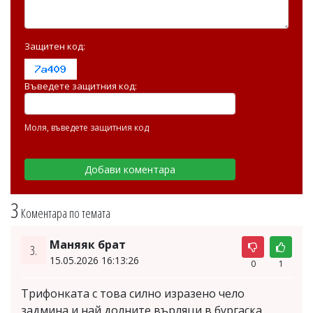
Защитен код:
Въведете защитния код:
Моля, въведете защитния код
3
Коментара по темата
Маняяк брат
3.
15.05.2026 16:13:26
0
1
Трифонката с това силно изразено чело
задмина и най долните върляци в бургаска