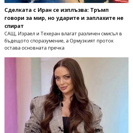
Сделката с Иран се изплъзва: Тръмп
говори за мир, но ударите и заплахите не
спират
САЩ, Израел и Техеран влагат различен смисъл в
бъдещото споразумение, а Ормузкият проток
остава основната пречка