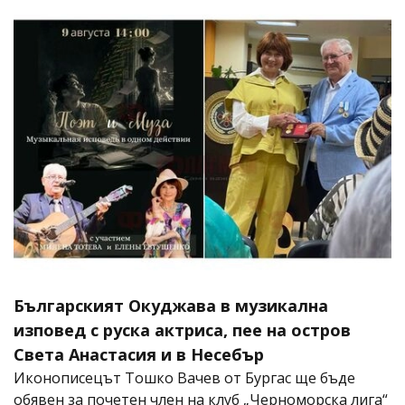
Българският Окуджава в музикална
изповед с руска актриса, пее на остров
Света Анастасия и в Несебър
Иконописецът Тошко Вачев от Бургас ще бъде
обявен за почетен член на клуб „Черноморска лига“