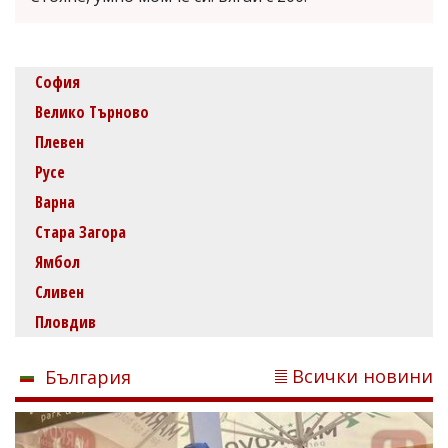
София
Велико Търново
Плевен
Русе
Варна
Стара Загора
Ямбол
Сливен
Пловдив
Всички новини
България