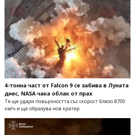
4-тонна част от Falcon 9 се забива в Луната
днес, NASA чака облак от прах
Тя ще удари повърхността със скорост близо 8700
км/ч и ще образува нов кратер