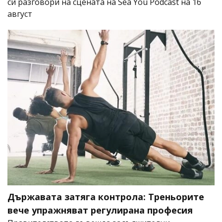
си разговори на сцената на Sea You Podcast на 16
август
Държавата затяга контрола: Треньорите
вече упражняват регулирана професия