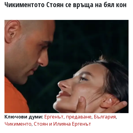
УКРАЙНА
Чикиментото Стоян се връща на бял кон
СПОРТ
РАЗСЛЕДВАНЕ
БИЗНЕС
ЮГ
Управители:
Веселин
Василев,
email:
v.vasilev@flagman.bg
Катя
Касабова,
еmail:
k.kassabova@flagman.bg
Главен
редактор:
Иван
Ключови думи:
Ергенът
,
предаване
,
България
,
Колев,
Чикименто
,
Стоян и Илияна Ергенът
email:
office@flagman.bg