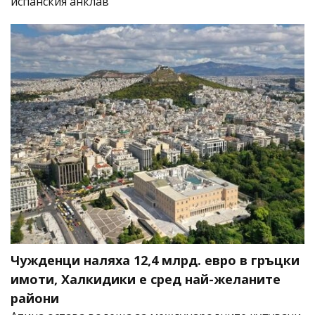
испанския анклав
Чужденци наляха 12,4 млрд. евро в гръцки
имоти, Халкидики е сред най-желаните
райони