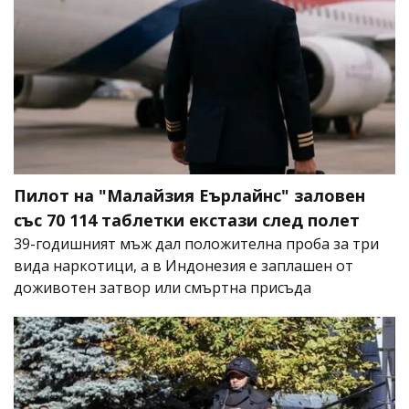
Пилот на "Малайзия Еърлайнс" заловен
със 70 114 таблетки екстази след полет
39-годишният мъж дал положителна проба за три
вида наркотици, а в Индонезия е заплашен от
доживотен затвор или смъртна присъда