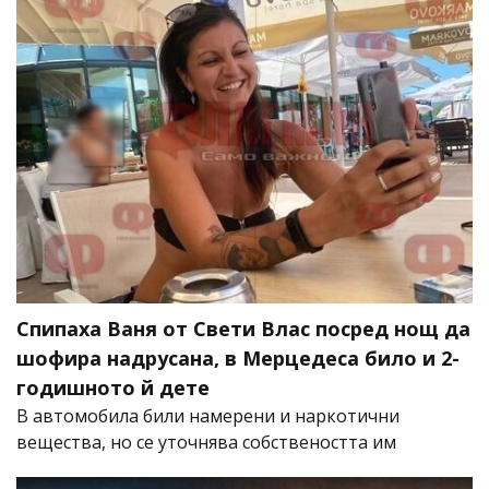
Спипаха Ваня от Свети Влас посред нощ да
шофира надрусана, в Мерцедеса било и 2-
годишното й дете
В автомобила били намерени и наркотични
вещества, но се уточнява собствеността им