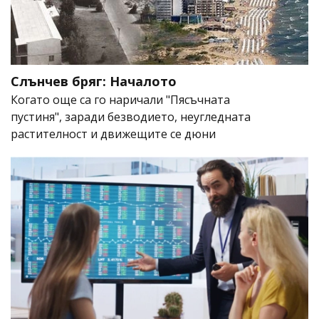
Слънчев бряг: Началото
Когато още са го наричали "Пясъчната
пустиня", заради безводието, неугледната
растителност и движещите се дюни