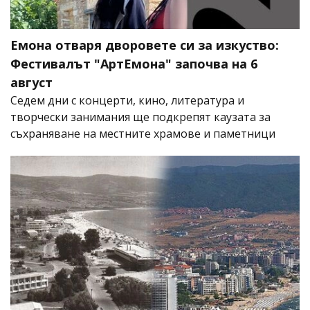
Емона отваря дворовете си за изкуство:
Фестивалът "АртЕмона" започва на 6
август
Седем дни с концерти, кино, литература и
творчески занимания ще подкрепят каузата за
съхраняване на местните храмове и паметници