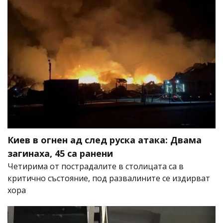
Киев в огнен ад след руска атака: Двама
загинаха, 45 са ранени
Четирима от пострадалите в столицата са в
критично състояние, под развалините се издирват
хора