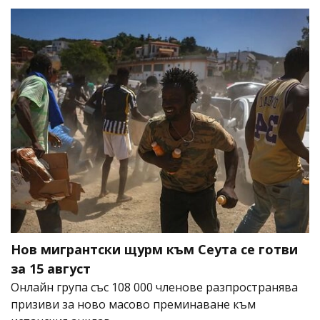
Нов мигрантски щурм към Сеута се готви
за 15 август
Онлайн група със 108 000 членове разпространява
призиви за ново масово преминаване към