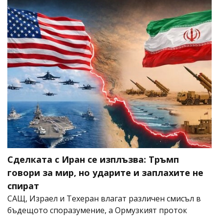
Сделката с Иран се изплъзва: Тръмп
говори за мир, но ударите и заплахите не
спират
САЩ, Израел и Техеран влагат различен смисъл в
бъдещото споразумение, а Ормузкият проток