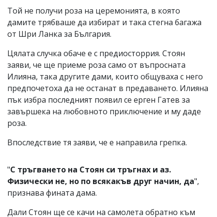
Той не получи роза на церемонията, в която
дамите трябваше да избират и така стегна багажа
от Шри Ланка за България.
Цялата случка обаче е с предиосторрия. Стоян
заяви, че ще приеме роза само от въпросната
Илияна, така другите дами, които общуваха с него
предпочетоха да не останат в предаването. Илияна
пък избра последният появил се ерген Гатев за
завършека на любовното приключение и му даде
роза.
Впоследствие тя заяви, че е направила грепка.
"
С тръгването на Стоян си тръгнах и аз.
Физически не, но по всякакъв друг начин, да
",
признава фината дама.
Дали Стоян ще се качи на самолета обратно към