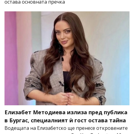
остава основната пречка
Елизабет Методиева излиза пред публика
в Бургас, специалният ѝ гост остава тайна
Водещата на Елизабетско ще пренесе откровените