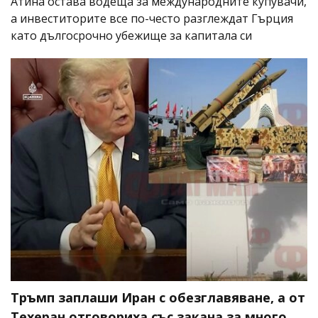
Атина остава водеща за международните купувачи,
а инвеститорите все по-често разглеждат Гърция
като дългосрочно убежище за капитала си
Тръмп заплаши Иран с обезглавяване, а от
Техеран отговориха със закана за много