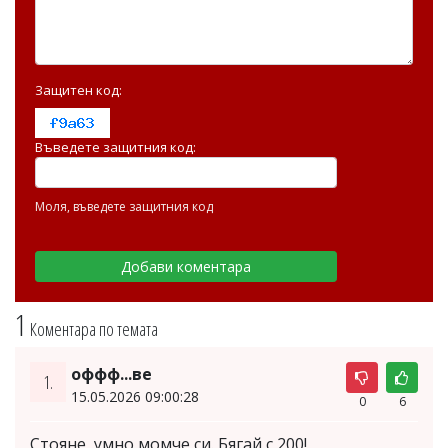
Защитен код:
Въведете защитния код:
Моля, въведете защитния код
1
Коментара по темата
оффф...ве
1.
15.05.2026 09:00:28
0
6
Стояне, умно момче си. Бягай с 200!