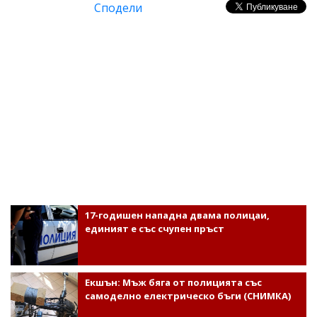
Сподели
17-годишен нападна двама полицаи,
единият е със счупен пръст
Екшън: Мъж бяга от полицията със
самоделно електрическо бъги (СНИМКА)