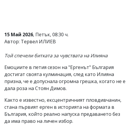
Коментарите
под
статиите
се
въвеждат
от
15 Май 2026
, Петък, 08:30 ч.
читателите
Автор: Тервел ИЛИЕВ
и
редакцията
не
Той спечели битката за чувствата на Илияна
носи
отговорност
Емоциите в петия сезон на "Ергенът" България
за
достигат своята кулминация, след като Илияна
тях!
Ако
призна, че е допуснала огромна грешка, когато не е
откриете
дала роза на Стоян Димов.
обиден
за
Както е известно, ексцентричният пловдивчанин,
вас
стана първият ерген в историята на формата в
коментар,
моля
България, който реално напуска предаването без
сигнализирайте
да има право на личен избор.
ни!