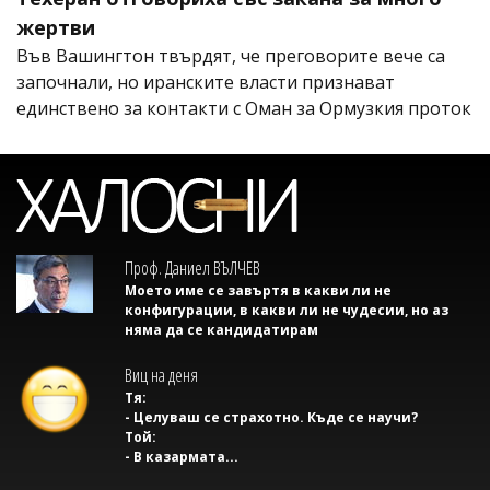
жертви
Във Вашингтон твърдят, че преговорите вече са
започнали, но иранските власти признават
единствено за контакти с Оман за Ормузкия проток
Проф. Даниел ВЪЛЧЕВ
Моето име се завъртя в какви ли не
конфигурации, в какви ли не чудесии, но аз
няма да се кандидатирам
Виц на деня
Тя:
- Целуваш се страхотно. Къде се научи?
Той:
- В казармата...