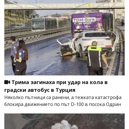
Трима загинаха при удар на кола в
градски автобус в Турция
Няколко пътници са ранени, а тежката катастрофа
блокира движението по път D-100 в посока Одрин