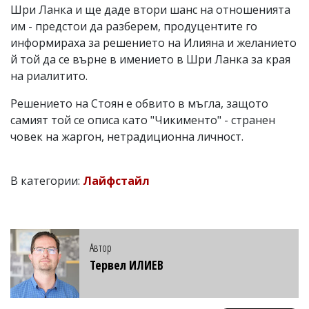
Шри Ланка и ще даде втори шанс на отношенията
им - предстои да разберем, продуцентите го
информираха за решението на Илияна и желанието
й той да се върне в имението в Шри Ланка за края
на риалитито.
Решението на Стоян е обвито в мъгла, защото
самият той се описа като "Чикименто" - странен
човек на жаргон, нетрадиционна личност.
В категории:
Лайфстайл
Автор
Тервел ИЛИЕВ