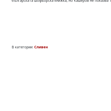
българската шофьорска книжка, но Кашеров не показва т
В категории:
Сливен