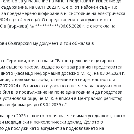
идетелство за управление на МПС. Представил и Известие до
държание, на 08.11.2023 г. К. е о. от Районен съд – Г.с
 за преднамерено шофиране в н. състояние на електрическа
24 г. (за 4 месеца). От представените документи от г.
в [държава] № **********/06.05.2020 г. е с изтекла на
ови българския му документ и той обжалва в
 с Германия, която гласи: "В това решение е цитирано
ъм същото такова, издадено от задграничен представител
ното (касаещо информация досежно М. К.), на 03.04.2024 г.
ояние, с наложена глоба, отнемане на свидетелството и
.07.2024 г. В писмото е указано още, че за да получи нова
е бил в. в продължение на поне една година и да представи
е установява още, че М. К. е вписан в Централния регистър
на информация до 03.04.2039 г."
 през 2025 г., което означава, че е имал уседналост, както
ви медицински и психологически доклад. Делото в
о да послужи като аргумент за подновяването на