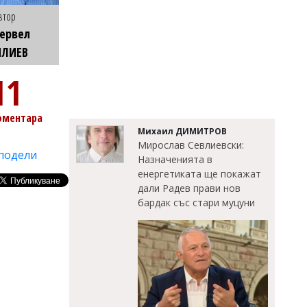
втор
ервел
ИЛИЕВ
11
оментара
Михаил ДИМИТРОВ
Мирослав Севлиевски:
подели
Назначенията в
енергетиката ще покажат
дали Радев прави нов
бардак със стари муцуни