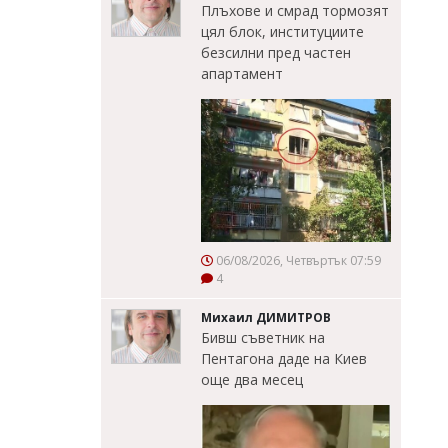
Плъхове и смрад тормозят
цял блок, институциите
безсилни пред частен
апартамент
06/08/2026, Четвъртък 07:59
4
Михаил ДИМИТРОВ
Бивш съветник на
Пентагона даде на Киев
още два месец