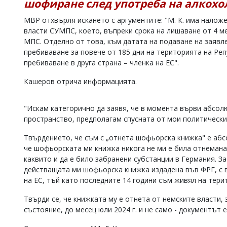
шофиране след употреба на алкохо
Коментарите
МВР отхвърля искането с аргументите: "М. К. има налож
под
статиите
власти СУМПС, което, въпреки срока на лишаване от 4 ме
се
МПС. Отделно от това, към датата на подаване на заявл
въвеждат
пребиваване за повече от 185 дни на територията на Ре
от
пребиваване в друга страна – членка на ЕС".
читателите
и
Кашеров отрича информацията.
редакцията
не
носи
"Искам категорично да заявя, че в момента върви абсо
отговорност
пространство, предполагам спусната от мои политически
за
тях!
Твърдението, че съм с „отнета шофьорска книжка" е аб
Ако
откриете
че шофьорската ми книжка никога не ми е била отнемана
обиден
каквито и да е било забранени субстанции в Германия. З
за
действащата ми шофьорска книжка издадена във ФРГ, с в
вас
на ЕС, тъй като последните 14 години съм живял на тери
коментар,
моля
Твърди се, че книжката му е отнета от немските власти,
сигнализирайте
състояние, до месец юли 2024 г. и не само - документът е
ни!