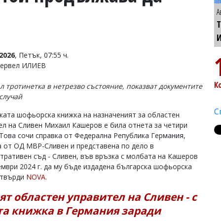
А
Т
2026
, Петък, 07:55 ч.
Тервел ИЛИЕВ
К
 тротинетка в нетрезво състояние, показват документите
 случай
С
ката шофьорска книжка на назначеният за областен
ел на Сливен Михаил Кашеров е била отнета за четири
 Това сочи справка от Федерална Република Германия,
а от ОД МВР-Сливен и представена по дело в
тративен съд - Сливен, във връзка с молбата на Кашеров
ември 2024 г. да му бъде издадена българска шофьорска
 твърди
NOVA
.
ят областен управител на Сливен - с
та книжка в Германия заради