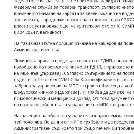
В делото се казва: "М. Д. К. не притежава валидно г. св
Федерална служба за товарен транспорт, съгласно чието съ
временно отнемане на картата за квалификация на водач
тротинетка, с продължителност на отнемането до 07.07.20
власти се установява още, че притежаваното от К. СУМПС 
03.04.2024 г. валидност".
На тази база Пътна полиция отказва на Кашеров да подн
Административен съд.
Полицията прилага пред съда справка от ГДНП, направена
приобщено по преписката писмо от ГДНП, с приложено к
на МВР във [държава] . Съгласно съдържанието на послед
съдът в гр. Г.е отнел СУМПС на К. за шофиране в н. съст
забрана за управление на МПС за срок от 4 месеца – до 07
шофьорска книжка в [държава] , К. трябва да докаже, че 
психологически и медицински доклад. От този документ с
на правоспособността за управление на МПС с отрицател
Назначеният за областен управител извадил немска книжка
той пояснява. По данни от ФРГ е трябвало и да предоста
Административен съд, което той също печели би трябвал