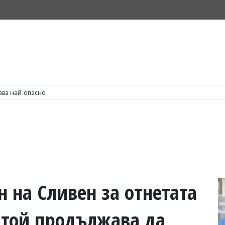
С по пушене на цигари
н на Сливен за отнетата
 той продължава да