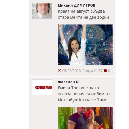
Михаил ДИМИТРОВ
Краят на август сбъдва
стара мечта на две зодии
05/08/2026, Сряда 21:57
0
Флагман.БГ
Емили Тротинетката
показа новия си любим от
Истанбул: Казва се Танк