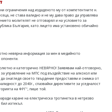
л
ени ограничения над издаденото му от компетентните н.
сеца, не става валидно и не му дава право да управлява
ението молителят не отговарял и на условието за
публика България, като лицето има установено обичайно
лютно невярна информация за мен в медийното
 опоненти.
солютно и категорично НЕВЯРНО! Заявявам най-отговорно,
 за управление на МПС под въздействие на алкохол или
а да онагледя своето твърдение предоставям и снимка от
алидност до 2040г., спазвайки директивите за уседналост
торията на ФРГ", пише той.
 заради каране на електрическа тротинетка в нетрезво
 бил изтекъл.