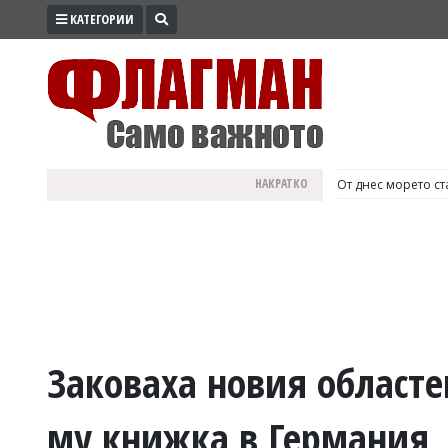
КАТЕГОРИИ
ПРОМО
ЗОНА
ИЗБОРИ
2026
ПРАКТИЧНО
НАКРАТКО
България е №1 в Е
КУЛТУРА
ЗДРАВЕ
ПОЛИТИКА
ОБЩИНИ
ОБЩЕСТВО
ЛАЙФСТАЙЛ
Заковаха новия областе
ВОЙНАТА
му книжка в Германия,
В