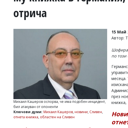
УКРАЙНА
отрича
СПОРТ
РАЗСЛЕДВАНЕ
БИЗНЕС
15 Май 
ЮГ
Автор: 
Шофирал
Управители:
по този
Веселин
Василев,
Германс
email:
управит
v.vasilev@flagman.bg
Катя
месеца.
Касабова,
изискан
еmail:
k.kassabova@flagman.bg
Админис
през но
Главен
Михаил Кашеров оспорва, че има подобен инцидент,
книжка,
редактор:
бил атакуван от опоненти
Иван
Ключови думи:
Михаил Кашеров
,
новини
,
Сливен
,
Нови
Колев,
отнета книжка
,
областен на Сливен
email:
отне
office@flagman.bg