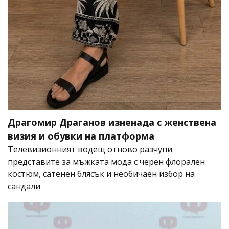
Драгомир Драганов изненада с женствена
визия и обувки на платформа
Телевизионният водещ отново разчупи
представите за мъжката мода с черен флорален
костюм, сатенен блясък и необичаен избор на
сандали