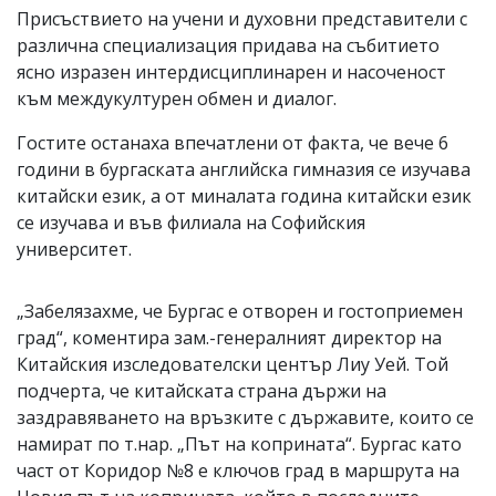
Присъствието на учени и духовни представители с
различна специализация придава на събитието
ясно изразен интердисциплинарен и насоченост
към междукултурен обмен и диалог.
Гостите останаха впечатлени от факта, че вече 6
години в бургаската английска гимназия се изучава
китайски език, а от миналата година китайски език
се изучава и във филиала на Софийския
университет.
„Забелязахме, че Бургас е отворен и гостоприемен
град“, коментира зам.-генералният директор на
Китайския изследователски център Лиу Уей. Той
подчерта, че китайската страна държи на
заздравяването на връзките с държавите, които се
намират по т.нар. „Път на коприната“. Бургас като
част от Коридор №8 е ключов град в маршрута на