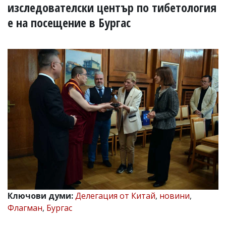
УКРАЙНА
изследователски център по тибетология
СПОРТ
е на посещение в Бургас
РАЗСЛЕДВАНЕ
БИЗНЕС
ЮГ
Управители:
Веселин
Василев,
email:
v.vasilev@flagman.bg
Катя
Касабова,
еmail:
k.kassabova@flagman.bg
Главен
редактор:
Иван
Ключови думи:
Делегация от Китай
,
новини
,
Колев,
Флагман
,
Бургас
email:
office@flagman.bg