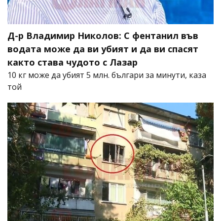
Д-р Владимир Николов: С фентанил във
водата може да ви убият и да ви спасят
както става чудото с Лазар
10 кг може да убият 5 млн. българи за минути, каза
той