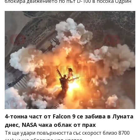
блокира движението по път D-100 в посока Одрин
4-тонна част от Falcon 9 се забива в Луната
днес, NASA чака облак от прах
Тя ще удари повърхността със скорост близо 8700