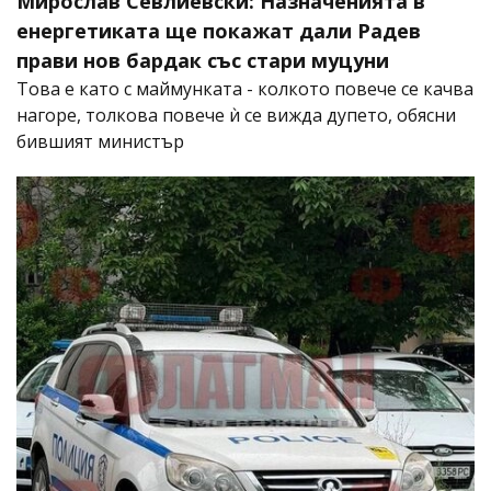
Мирослав Севлиевски: Назначенията в
енергетиката ще покажат дали Радев
прави нов бардак със стари муцуни
Това е като с маймунката - колкото повече се качва
нагоре, толкова повече ѝ се вижда дупето, обясни
бившият министър