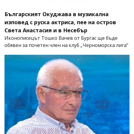
Българският Окуджава в музикална
изповед с руска актриса, пее на остров
Света Анастасия и в Несебър
Иконописецът Тошко Вачев от Бургас ще бъде
обявен за почетен член на клуб „Черноморска лига“