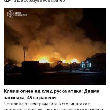
км/ч и ще образува нов кратер
Киев в огнен ад след руска атака: Двама
загинаха, 45 са ранени
Четирима от пострадалите в столицата са в
критично състояние, под развалините се издирват