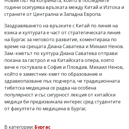
Новия път на коприната, който в последните
години осигурява връзката между Китай и Изтока и
страните от Централна и Западна Европа.
Заздравяването на връзките с Китай по линия на
езика и културата е част от стратегическата линия
на Бургас за неговото развитие, коментираха по
време на срещата Диана Саватева и Михаил Ненов.
Зам.-кметът по култура Диана Саватева отправи
покана за гастрол и на Китайската опера, която
вече е гостувала в София и Пловдив. Михаил Ненов,
който е заместник-кмет по образование и
здравеопазване пък подчерта, че традиционната
тибетска медицина се радва на особена
популярност и със сигурност лекция от китайски
медици би предизвикала интерес сред студентите
от факултета по медицина в Бургас.
В категории:
Бургас