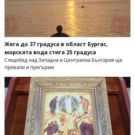
Жега до 37 градуса в област Бургас,
морската вода стига 25 градуса
Следобед над Западна и Централна България ще
превали и прегърми