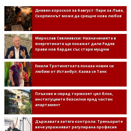
Дневен хороскоп за 6 август: Пари за Лъва,
Скорпионът може да срещне нова любов
Мирослав Севлиевски: Назначенията в
енергетиката ще покажат дали Радев
прави нов бардак със стари муцуни
Емили Тротинетката показа новия си
любим от Истанбул: Казва се Танк
Плъхове и смрад тормозят цял блок,
институциите безсилни пред частен
апартамент
Държавата затяга контрола: Треньорите
вече упражняват регулирана професия