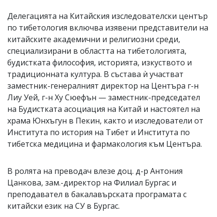
Делегацията на Китайския изследователски център
по тибетология включва изявени представители на
китайските академични и религиозни среди,
специализирани в областта на тибетологията,
будистката философия, историята, изкуството и
традиционната култура. В състава ѝ участват
заместник-генералният директор на Центъра г-н
Лиу Уей, г-н Ху Сюефън — заместник-председател
на Будистката асоциация на Китай и настоятел на
храма Юнхъгун в Пекин, както и изследователи от
Института по история на Тибет и Института по
тибетска медицина и фармакология към Центъра.
В ролята на преводач влезе доц. д-р Антония
Цанкова, зам.-директор на Филиал Бургас и
преподавател в бакалавърската програмата с
китайски език на СУ в Бургас.