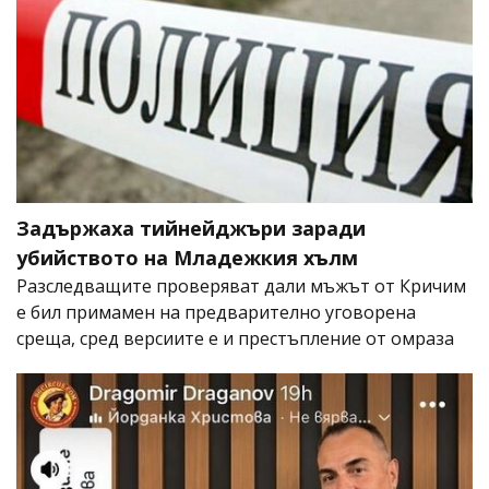
Задържаха тийнейджъри заради
убийството на Младежкия хълм
Разследващите проверяват дали мъжът от Кричим
е бил примамен на предварително уговорена
среща, сред версиите е и престъпление от омраза