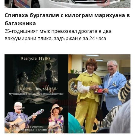
Спипаха бургазлия с килограм марихуана в
багажника
25-годишният мъж превозвал дрогата в два
вакуумирани плика, задържан е за 24 часа