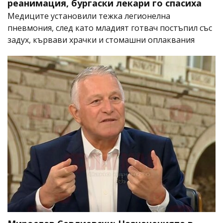
реанимация, бургаски лекари го спасиха
Медиците установили тежка легионелна
пневмония, след като младият готвач постъпил със
задух, кървави храчки и стомашни оплаквания