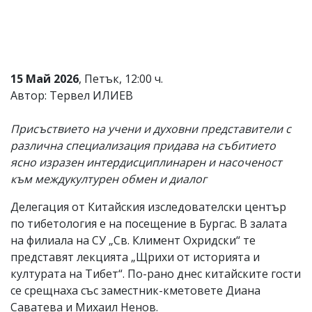
Коментарите
под
статиите
се
въвеждат
15 Май 2026
, Петък, 12:00 ч.
от
читателите
Автор: Тервел ИЛИЕВ
и
редакцията
Присъствието на учени и духовни представители с
не
носи
различна специализация придава на събитието
отговорност
ясно изразен интердисциплинарен и насоченост
за
към междукултурен обмен и диалог
тях!
Ако
откриете
Делегация от Китайския изследователски център
обиден
по тибетология е на посещение в Бургас. В залата
за
на филиала на СУ „Св. Климент Охридски“ те
вас
коментар,
представят лекцията „Щрихи от историята и
моля
културата на Тибет“. По-рано днес китайските гости
сигнализирайте
се срещнаха със заместник-кметовете Диана
ни!
Саватева и Михаил Ненов.