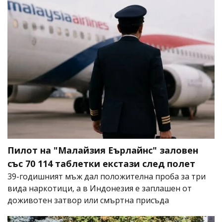
Пилот на "Малайзия Еърлайнс" заловен
със 70 114 таблетки екстази след полет
39-годишният мъж дал положителна проба за три
вида наркотици, а в Индонезия е заплашен от
доживотен затвор или смъртна присъда