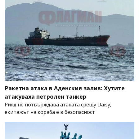
Ракетна атака в Аденския залив: Хутите
атакуваха петролен танкер
Рияд не потвърждава атаката срещу Daisy,
екипажът на кораба е в безопасност