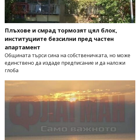
Плъхове и смрад тормозят цял блок,
институциите безсилни пред частен
апартамент
Общината търси сина на собственичката, но може
единствено да издаде предписание и да наложи
глоба