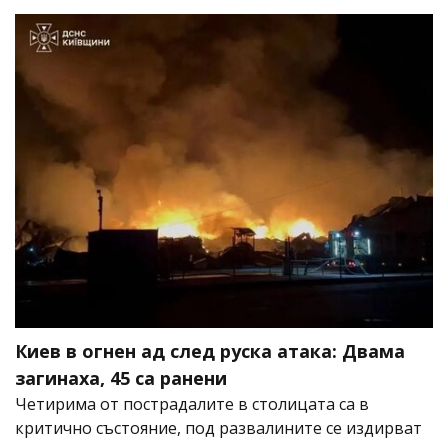
Киев в огнен ад след руска атака: Двама
загинаха, 45 са ранени
Четирима от пострадалите в столицата са в
критично състояние, под развалините се издирват