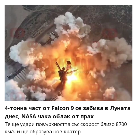
4-тонна част от Falcon 9 се забива в Луната
днес, NASA чака облак от прах
Тя ще удари повърхността със скорост близо 8700
км/ч и ще образува нов кратер