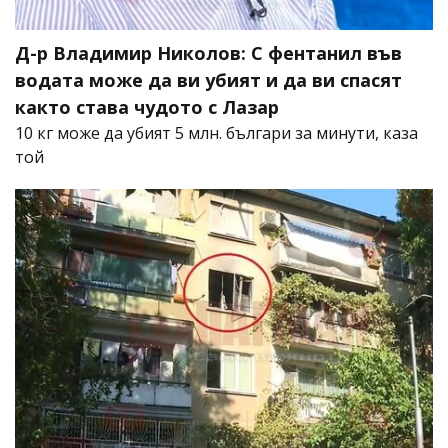
Д-р Владимир Николов: С фентанил във
водата може да ви убият и да ви спасят
както става чудото с Лазар
10 кг може да убият 5 млн. българи за минути, каза
той