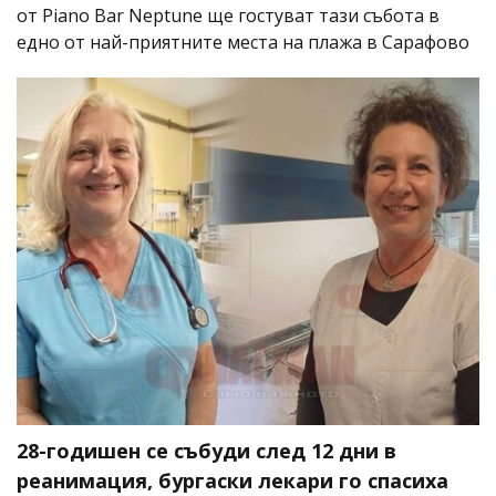
от Piano Bar Neptune ще гостуват тази събота в
едно от най-приятните места на плажа в Сарафово
28-годишен се събуди след 12 дни в
реанимация, бургаски лекари го спасиха