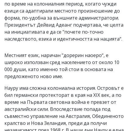
по време на колониалния период, когато чужди
езици са адаптирали местното произношение до
форма, по-удобна за външните администратори.
Президентът Дейвид Адеанг подчертава, че целта
на инициативата е да се "почете по-точно
наследството, езика и идентичността на нацията“.
Местният език, наричан "дорерин наоеро“, е
широко използван сред населението от около 10
000 души, като именно той стои в основата на
предложеното ново име.
Науру има сложна колониална история. Островът е
бил германски протекторат в края на XIX век, а по
време на Първата световна война е превзет от
австралийски сили. Впоследствие попада под
съвместно управление на Австралия, Обединеното
кралство и Нова Зеландия, преди да получи
независимост през 1968 г. В наши дни Науру е една