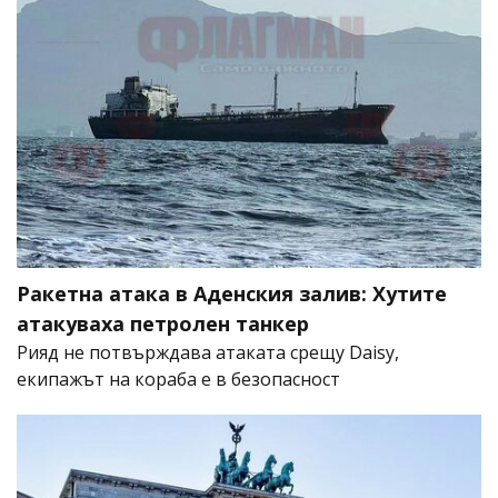
Ракетна атака в Аденския залив: Хутите
атакуваха петролен танкер
Рияд не потвърждава атаката срещу Daisy,
екипажът на кораба е в безопасност