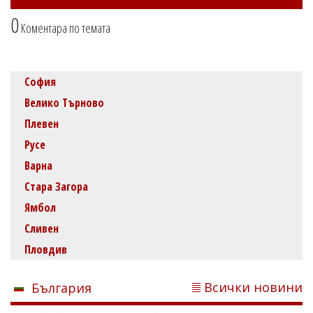
0
Коментара по темата
София
Велико Търново
Плевен
Русе
Варна
Стара Загора
Ямбол
Сливен
Пловдив
Всички новини
България