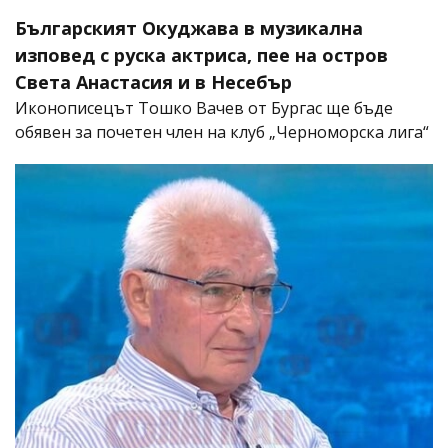
Българският Окуджава в музикална
изповед с руска актриса, пее на остров
Света Анастасия и в Несебър
Иконописецът Тошко Вачев от Бургас ще бъде
обявен за почетен член на клуб „Черноморска лига“