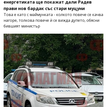
енергетиката ще покажат дали Радев
прави нов бардак със стари муцуни
Това е като с маймунката - колкото повече се качва
нагоре, толкова повече ѝ се вижда дупето, обясни
бившият министър