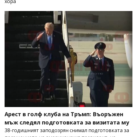
хора
Арест в голф клуба на Тръмп: Въоръжен
мъж следял подготовката за визитата му
38-годишният заподозрян снимал подготовката за