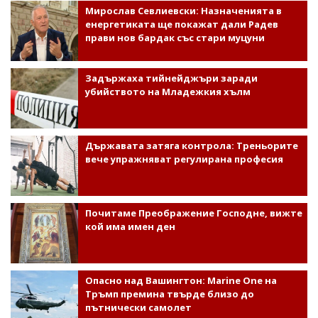
Мирослав Севлиевски: Назначенията в
енергетиката ще покажат дали Радев
прави нов бардак със стари муцуни
Задържаха тийнейджъри заради
убийството на Младежкия хълм
Държавата затяга контрола: Треньорите
вече упражняват регулирана професия
Почитаме Преображение Господне, вижте
кой има имен ден
Опасно над Вашингтон: Marine One на
Тръмп премина твърде близо до
пътнически самолет