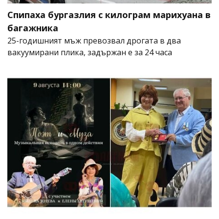
Спипаха бургазлия с килограм марихуана в
багажника
25-годишният мъж превозвал дрогата в два
вакуумирани плика, задържан е за 24 часа