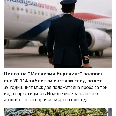
Пилот на "Малайзия Еърлайнс" заловен
със 70 114 таблетки екстази след полет
39-годишният мъж дал положителна проба за три
вида наркотици, а в Индонезия е заплашен от
доживотен затвор или смъртна присъда