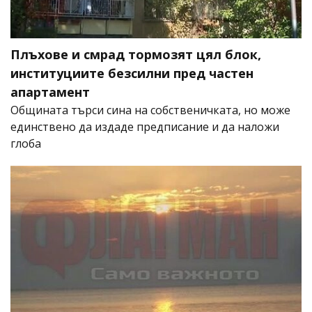
Плъхове и смрад тормозят цял блок,
институциите безсилни пред частен
апартамент
Общината търси сина на собственичката, но може
единствено да издаде предписание и да наложи
глоба