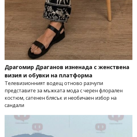
Драгомир Драганов изненада с женствена
визия и обувки на платформа
Телевизионният водещ отново разчупи
представите за мъжката мода с черен флорален
костюм, сатенен блясък и необичаен избор на
сандали