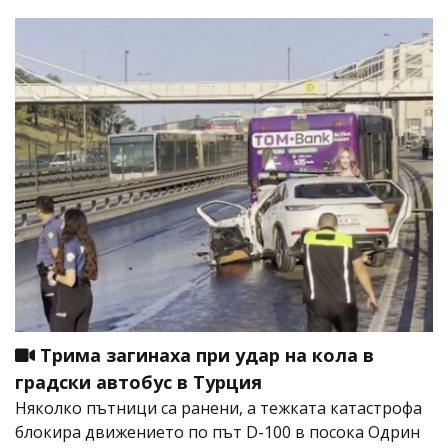
Трима загинаха при удар на кола в
градски автобус в Турция
Няколко пътници са ранени, а тежката катастрофа
блокира движението по път D-100 в посока Одрин