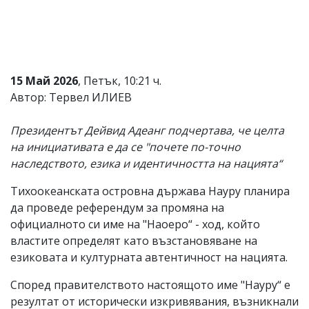
Коментарите
под
статиите
се
въвеждат
от
15 Май 2026
, Петък, 10:21 ч.
читателите
Автор: Тервел ИЛИЕВ
и
редакцията
не
Президентът Дейвид Адеанг подчертава, че целта
носи
на инициативата е да се "почете по-точно
отговорност
наследството, езика и идентичността на нацията“
за
тях!
Ако
Тихоокеанската островна държава Науру планира
откриете
да проведе референдум за промяна на
обиден
официалното си име на "Наоеро“ - ход, който
за
вас
властите определят като възстановяване на
коментар,
езиковата и културната автентичност на нацията.
моля
сигнализирайте
Според правителството настоящото име "Науру“ е
ни!
резултат от исторически изкривявания, възникнали