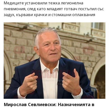
Медиците установили тежка легионелна
пневмония, след като младият готвач постъпил със
задух, кървави храчки и стомашни оплаквания
Мирослав Севлиевски: Назначенията в