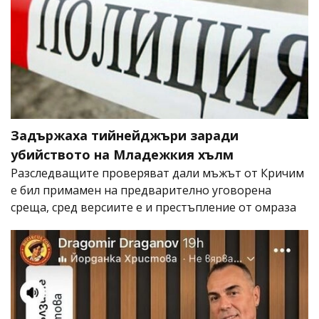
Задържаха тийнейджъри заради
убийството на Младежкия хълм
Разследващите проверяват дали мъжът от Кричим
е бил примамен на предварително уговорена
среща, сред версиите е и престъпление от омраза