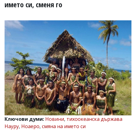
УКРАЙНА
името си, сменя го
СПОРТ
РАЗСЛЕДВАНЕ
БИЗНЕС
ЮГ
Управители:
Веселин
Василев,
email:
v.vasilev@flagman.bg
Катя
Касабова,
еmail:
k.kassabova@flagman.bg
Главен
редактор:
Иван
Ключови думи:
Новини
,
тихоокеанска държава
Колев,
Науру
,
Ноаеро
,
смяна на името си
email:
office@flagman.bg