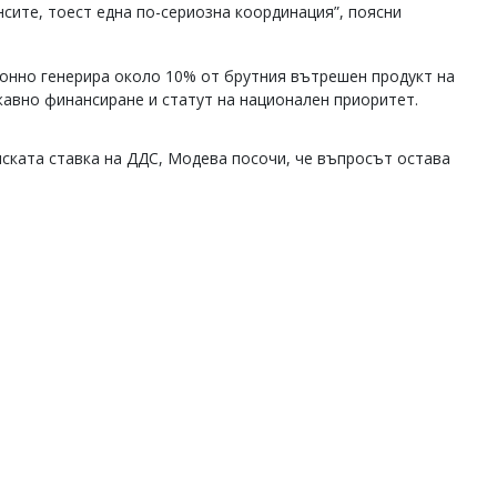
сите, тоест една по-сериозна координация”, поясни
ионно генерира около 10% от брутния вътрешен продукт на
жавно финансиране и статут на национален приоритет.
иската ставка на ДДС, Модева посочи, че въпросът остава