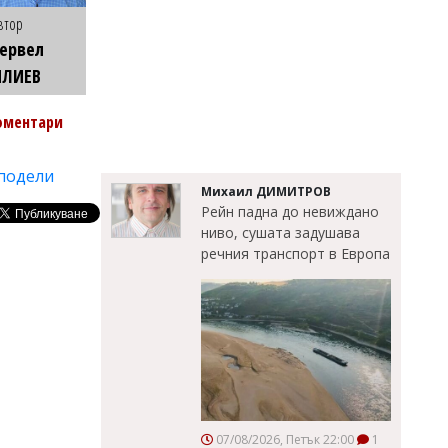
втор
ервел
ИЛИЕВ
оментари
подели
Михаил ДИМИТРОВ
Рейн падна до невиждано
ниво, сушата задушава
речния транспорт в Европа
07/08/2026, Петък 22:00
1