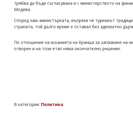
трябва да бъде съгласувана и с министерството на финан
Коментарите
Модева.
под
статиите
Според зам.-министърката, въпреки че туризмът традиц
се
страната, той дълго време е оставал без адекватно дър
въвеждат
от
читателите
По отношение на исканията на бранша за запазване на н
и
отворен и на този етап няма окончателно решение.
редакцията
не
носи
отговорност
за
тях!
Ако
откриете
обиден
за
вас
В категории:
Политика
коментар,
моля
сигнализирайте
ни!