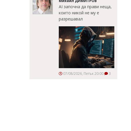
Михаил ДИМИТРОВ
AI започна да прави неща,
които никой не му е
разрешавал
07/08/2026, Петък 20:00
3