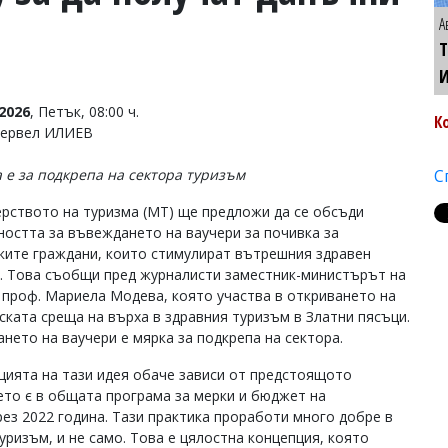
А
Т
2026
, Петък, 08:00 ч.
К
Тервел ИЛИЕВ
 е за подкрепа на сектора туризъм
С
рството на туризма (МТ) ще предложи да се обсъди
остта за въвеждането на ваучери за почивка за
ките граждани, които стимулират вътрешния здравен
. Това съобщи пред журналисти заместник-министърът на
 проф. Мариела Модева, която участва в откриването на
ската среща на върха в здравния туризъм в Златни пясъци.
нето на ваучери е мярка за подкрепа на сектора.
цията на тази идея обаче зависи от предстоящото
ето є в общата програма за мерки и бюджет на
ез 2022 година. Тази практика проработи много добре в
ризъм, и не само. Това е цялостна концепция, която