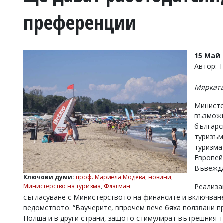
УКРАЙНА
преференции
СПОРТ
РАЗСЛЕДВАНЕ
БИЗНЕС
15 Май 
ЮГ
Автор: 
Мярката
Управители:
Веселин
Министе
Василев,
възможн
email:
българс
v.vasilev@flagman.bg
Катя
туризъм
Касабова,
туризма
еmail:
k.kassabova@flagman.bg
Европей
Въвежда
Главен
Ключови думи:
проф. Мариела Модева
,
новини
,
редактор:
Министерство на туризма
,
Флагман
Реализа
Иван
съгласуване с Министерството на финансите и включван
Колев,
email:
ведомството. “Ваучерите, впрочем вече бяха ползвани пр
office@flagman.bg
Полша и в други страни, защото стимулират вътрешния ту