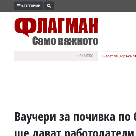
КАТЕГОРИИ
ПРОМО
ЗОНА
ИЗБОРИ
2026
ПРАКТИЧНО
НАКРАТКО
Билет за „Мръснот
КУЛТУРА
ЗДРАВЕ
ПОЛИТИКА
ОБЩИНИ
ОБЩЕСТВО
ЛАЙФСТАЙЛ
Ваучери за почивка по
ВОЙНАТА
ще дават работодатели,
В