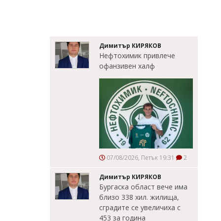
Димитър КИРЯКОВ
Нефтохимик привлече
офанзивен халф
07/08/2026, Петък 19:31
2
Димитър КИРЯКОВ
Бургаска област вече има
близо 338 хил. жилища,
сградите се увеличиха с
453 за година