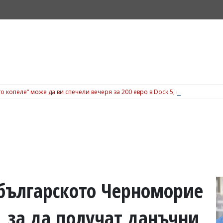
о копеле“ може да ви спечели вечеря за 200 евро в Dock 5, вижте подробн
 българското Черноморие
 за да получат данъчни