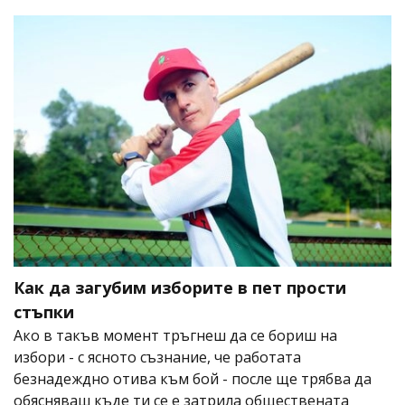
Как да загубим изборите в пет прости
стъпки
Ако в такъв момент тръгнеш да се бориш на
избори - с ясното съзнание, че работата
безнадеждно отива към бой - после ще трябва да
обясняваш къде ти се е затрила обществената