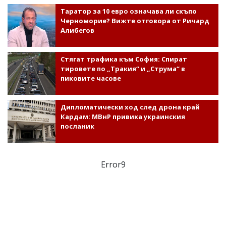
Таратор за 10 евро означава ли скъпо
Черноморие? Вижте отговора от Ричард
Алибегов
Стягат трафика към София: Спират
тировете по „Тракия“ и „Струма“ в
пиковите часове
Дипломатически ход след дрона край
Кардам: МВнР привика украинския
посланик
Error9