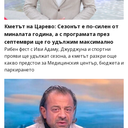
Кметът на Царево: Сезонът е по-силен от
миналата година, а с програмата през
септември ще го удължим максимално
Рибен фест с Иви Адаму, Джурджуна и спортни
прояви ще удължат сезона, а кметът разкри още
какво предстои за Медицинския център, бюджета и
паркирането