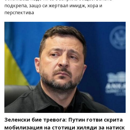
подкрепа, защо си жертвал имидж, хора и
перспектива
Зеленски бие тревога: Путин готви скрита
мобилизация на стотици хиляди за натиск