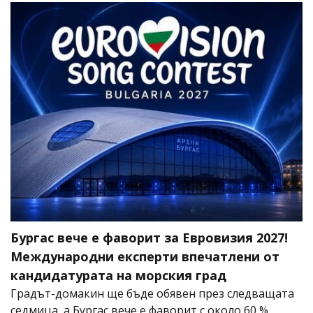
Бургас вече е фаворит за Евровизия 2027!
Международни експерти впечатлени от
кандидатурата на морския град
Градът-домакин ще бъде обявен през следващата
седмица, а Бургас вече е фаворит с около 60 %