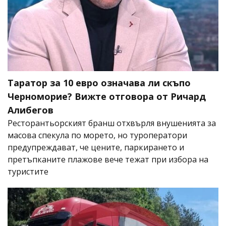
Таратор за 10 евро означава ли скъпо
Черноморие? Вижте отговора от Ричард
Алибегов
Ресторантьорският бранш отхвърля внушенията за
масова спекула по морето, но туроператори
предупреждават, че цените, паркирането и
претъпканите плажове вече тежат при избора на
туристите