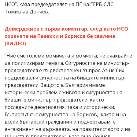
НСО”, каза председателят на ПГ на ГЕРБ-СДС
Томислав Дончев.
Демерджиев с първи коментар, след като НСО
охраната на Пеевски и Борисов бе свалена
(ВИДЕО)
"Ние сме големи момичета и момчета, не очаквайте
да политизирам темата. Сигурността на министър-
председателя е първостепенен въпрос. Аз не бих
подценявал и сигурността на бившите министър-
председатели. Защото в България имаме
исторически проблем с живота и сигурността на
бившите министър-председатели, както
последните десетилетия, така и исторически.
Въпросът със сигурността на Борисов, както и на
всеки български гражданин и подчертавам, е
ангажимент на държавата, на правителството и на
министър-председатели", каза още Дончев.