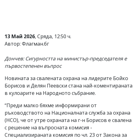
Коментарите
под
статиите
се
въвеждат
от
13 Май 2026
, Сряда, 12:50 ч.
читателите
Автор: Флагман.бг
и
редакцията
не
Дончев: Сигурността на министър-председателя е
носи
първостепенен въпрос
отговорност
за
Новината за свалената охрана на лидерите Бойко
тях!
Ако
Борисов и Делян Пеевски стана най-коментираната
откриете
в кулоарите на Народното събрание.
обиден
за
“Преди малко бяхме информирани от
вас
ръководството на Националната служба за охрана
коментар,
моля
(НСО), че от утре охраната на г-н Борисов е свалена
сигнализирайте
с решение на въпросната комисия -
ни!
Специализираната комисия по чл. 23 от Закона за