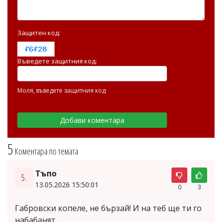
Защитен код:
Въведете защитния код:
Моля, въведете защитния код
5
Коментара по темата
Тъпо
5.
13.05.2026 15:50:01
0
3
Габровски копеле, не бързай! И на теб ще ти го
набабанят