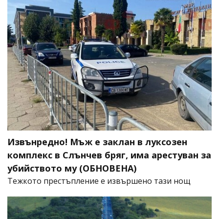
Извънредно! Мъж е заклан в луксозен
комплекс в Слънчев бряг, има арестуван за
убийството му (ОБНОВЕНА)
​Тежкото престъпление е извършено тази нощ