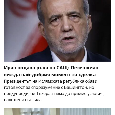
Иран подава ръка на САЩ: Пезешкиан
вижда най-добрия момент за сделка
Президентът на Ислямската република обяви
готовност за споразумение с Вашингтон, но
предупреди, че Техеран няма да приеме условия,
наложени със сила