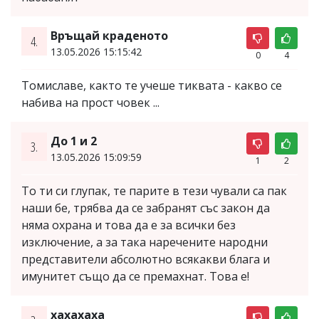
Връщай краденото
4.
13.05.2026 15:15:42
0
4
Томиславе, както те учеше тиквата - какво се
набива на прост човек ...
До 1 и 2
3.
13.05.2026 15:09:59
1
2
То ти си глупак, те парите в тези чували са пак
наши бе, трябва да се забранят със закон да
няма охрана и това да е за всички без
изключение, а за така наречените народни
представители абсолютно всякакви блага и
имунитет също да се премахнат. Това е!
хахахаха