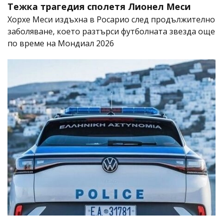
Тежка трагедия сполетя Лионел Меси
Хорхе Меси издъхна в Росарио след продължително
заболяване, което разтърси футболната звезда още
по време на Мондиал 2026