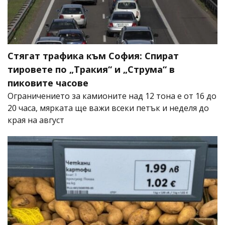
Стягат трафика към София: Спират
тировете по „Тракия“ и „Струма“ в
пиковите часове
Ограничението за камионите над 12 тона е от 16 до
20 часа, мярката ще важи всеки петък и неделя до
края на август