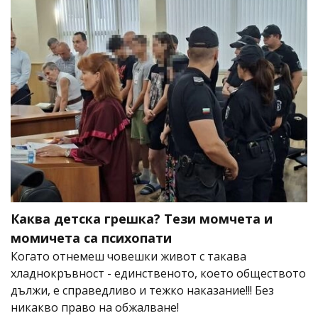
Каква детска грешка? Тези момчета и
момичета са психопати
Когато отнемеш човешки живот с такава
хладнокръвност - единственото, което обществото
дължи, е справедливо и тежко наказание!!! Без
никакво право на обжалване!