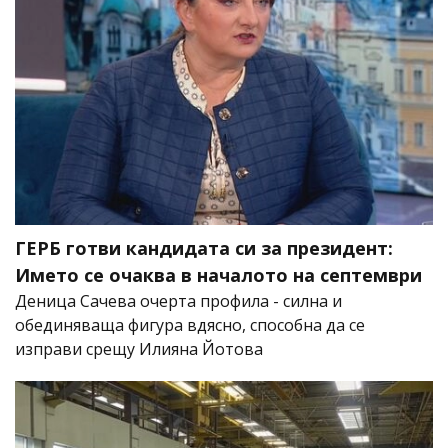
ГЕРБ готви кандидата си за президент:
Името се очаква в началото на септември
Деница Сачева очерта профила - силна и
обединяваща фигура вдясно, способна да се
изправи срещу Илияна Йотова