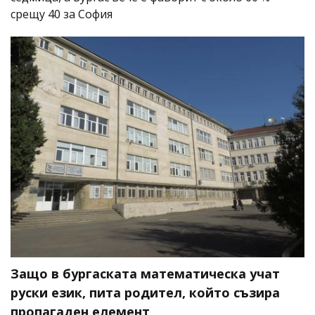
срещу 40 за София
Защо в бургаската математическа учат
руски език, пита родител, който съзира
пропагаден елемент