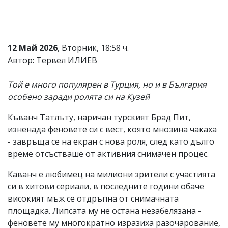
Коментарите
под
статиите
се
12 Май 2026
, Вторник, 18:58 ч.
въвеждат
от
Автор: Тервел ИЛИЕВ
читателите
и
Той е много популярен в Турция, но и в България
редакцията
не
особено заради ролята си на Кузей
носи
отговорност
Къванч Татлъту, наричан турският Брад Пит,
за
изненада феновете си с вест, която мнозина чакаха
тях!
Ако
- завръща се на екран с нова роля, след като дълго
откриете
време отсъстваше от активния снимачен процес.
обиден
за
Каванч е любимец на милиони зрители с участията
вас
си в хитови сериали, в последните години обаче
коментар,
моля
високият мъж се отдръпна от снимачната
сигнализирайте
площадка. Липсата му не остана незабелязана -
ни!
феновете му многократно изразиха разочарование,