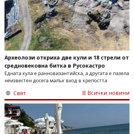
Археолози откриха две кули и 18 стрели от
средновековна битка в Русокастро
Едната кула е ранновизантийска, а другата е пазела
неизвестен досега малък вход в крепостта
Всички новини
Свят