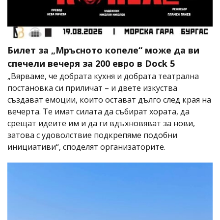
Билет за „Мръсното копеле“ може да ви
спечели вечеря за 200 евро в Dock 5
„Вярваме, че добрата кухня и добрата театрална
постановка си приличат – и двете изкуства
създават емоции, които остават дълго след края на
вечерта. Те имат силата да събират хората, да
срещат идеите им и да ги вдъхновяват за нови,
затова с удоволствие подкрепяме подобни
инициативи“, споделят организаторите.