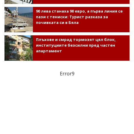
90 лева станаха 90 евро, а първа линия се
пази с тениски: Турист разказа за
почивката си в Бяла
Плъхове и смрад тормозят цял блок,
институциите безсилни пред частен
апартамент
Error9