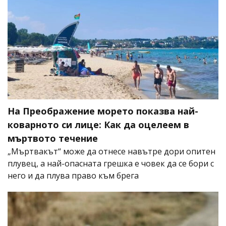
На Преображение морето показва най-
коварното си лице: Как да оцелеем в
мъртвото течение
„Мъртвакът“ може да отнесе навътре дори опитен
плувец, а най-опасната грешка е човек да се бори с
него и да плува право към брега