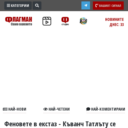
КАТЕГОРИИ
ВАШИЯТ СИГНАЛ
ПРОМО
НОВИНИТЕ
ДНЕС: 33
ЗОНА
ИЗБОРИ
2026
ПРАКТИЧНО
КУЛТУРА
ЗДРАВЕ
ПОЛИТИКА
ОБЩИНИ
ОБЩЕСТВО
ЛАЙФСТАЙЛ
НАЙ-НОВИ
НАЙ-ЧЕТЕНИ
НАЙ-КОМЕНТИРАНИ
ВОЙНАТА
В
Феновете в екстаз - Къванч Татлъту се