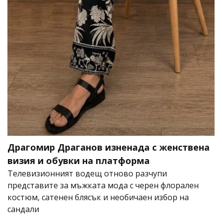
Драгомир Драганов изненада с женствена
визия и обувки на платформа
Телевизионният водещ отново разчупи
представите за мъжката мода с черен флорален
костюм, сатенен блясък и необичаен избор на
сандали