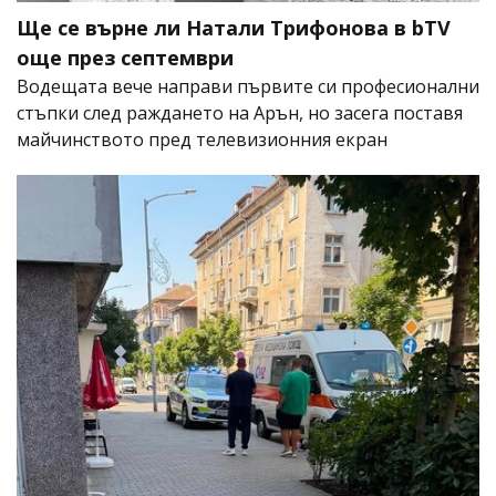
Ще се върне ли Натали Трифонова в bTV
още през септември
Водещата вече направи първите си професионални
стъпки след раждането на Арън, но засега поставя
майчинството пред телевизионния екран