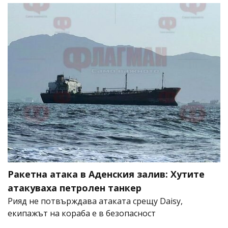
Ракетна атака в Аденския залив: Хутите
атакуваха петролен танкер
Рияд не потвърждава атаката срещу Daisy,
екипажът на кораба е в безопасност