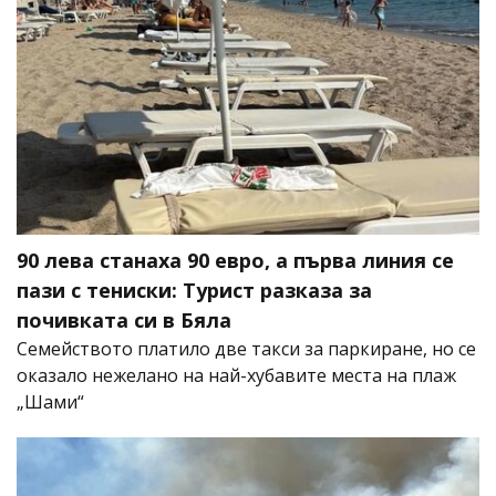
90 лева станаха 90 евро, а първа линия се
пази с тениски: Турист разказа за
почивката си в Бяла
Семейството платило две такси за паркиране, но се
оказало нежелано на най-хубавите места на плаж
„Шами“