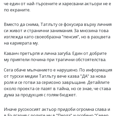
че един от най-търсените и харесвани актьори не е
по екраните.
Вместо да снима, Татлъту се фокусира върху личния
си живот и странични занимания. За мнозина това
изглежда като своеобразна "пенсия", но в разцвета
на кариерата му.
Каванч претърпя и лична загуба. Един от добрите
му приятели почина при трагични обстоятелства.
Сега обаче мълчанието е нарушено. По информация
от турски медии Татлъту вече казва "ДА" за нова
роля и се готви за сериозно завръщане. Детайлите
около проекта се пазят в тайна, но се знае, че става
дума за продукция с голям бюджет.
Иначе русокосият актьор придоби огромна слава и
в България с ролите му в "Перла" и особено "Север