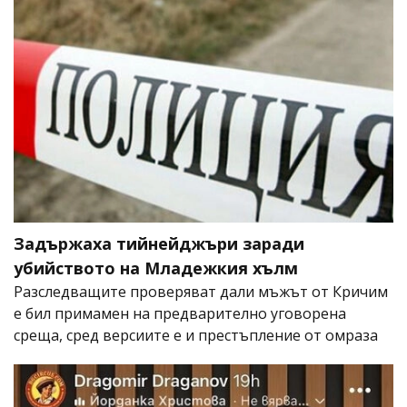
Задържаха тийнейджъри заради
убийството на Младежкия хълм
Разследващите проверяват дали мъжът от Кричим
е бил примамен на предварително уговорена
среща, сред версиите е и престъпление от омраза