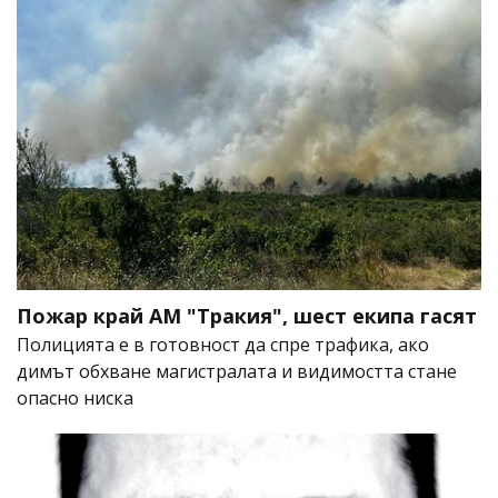
Пожар край АМ "Тракия", шест екипа гасят
Полицията е в готовност да спре трафика, ако
димът обхване магистралата и видимостта стане
опасно ниска