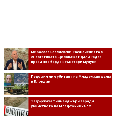
Мирослав Севлиевски: Назначенията в
енергетиката ще покажат дали Радев
прави нов бардак със стари муцуни
Педофил ли е убитият на Младежкия хълм
в Пловдив
Задържаха тийнейджъри заради
убийството на Младежкия хълм