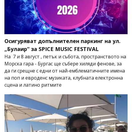
Осигуряват допълнителен паркинг на ул.
„Булаир“ за SPICE MUSIC FESTIVAL
На 7 и 8 август , петък и събота, пространството на
Морска гара - Бургас ще събере хиляди фенове, за
да ги срещне с едни от най-емблематичните имена
на поп и евроденс музиката, клубната електронна
сцена и латино ритмите