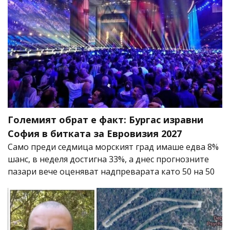
Големият обрат е факт: Бургас изравни
София в битката за Евровизия 2027
Само преди седмица морският град имаше едва 8%
шанс, в неделя достигна 33%, а днес прогнозните
пазари вече оценяват надпреварата като 50 на 50