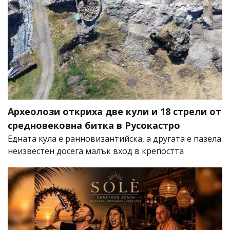
Археолози откриха две кули и 18 стрели от
средновековна битка в Русокастро
Едната кула е ранновизантийска, а другата е пазела
неизвестен досега малък вход в крепостта