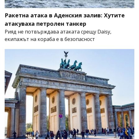
Ракетна атака в Аденския залив: Хутите
атакуваха петролен танкер
Рияд не потвърждава атаката срещу Daisy,
екипажът на кораба е в безопасност