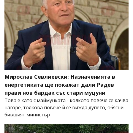
Мирослав Севлиевски: Назначенията в
енергетиката ще покажат дали Радев
прави нов бардак със стари муцуни
Това е като с маймунката - колкото повече се качва
нагоре, толкова повече ѝ се вижда дупето, обясни
бившият министър