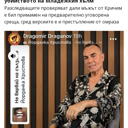
убийството на Младежкия хълм
Разследващите проверяват дали мъжът от Кричим
е бил примамен на предварително уговорена
среща, сред версиите е и престъпление от омраза