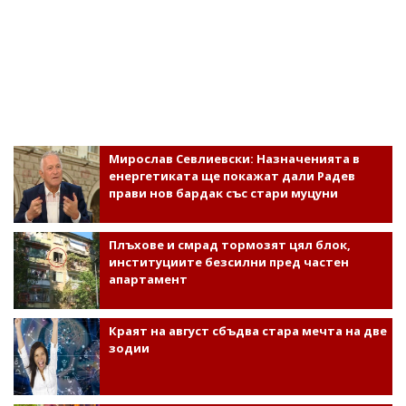
Мирослав Севлиевски: Назначенията в
енергетиката ще покажат дали Радев
прави нов бардак със стари муцуни
Плъхове и смрад тормозят цял блок,
институциите безсилни пред частен
апартамент
Краят на август сбъдва стара мечта на две
зодии