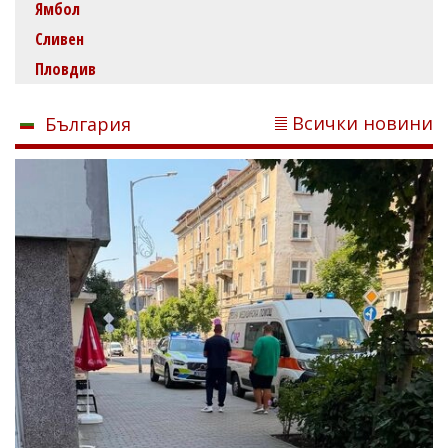
Ямбол
Сливен
Пловдив
Всички новини
България