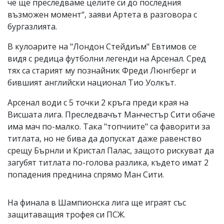
че ще преследваме целите си до последния
възможен момент“, заяви Артета в разговора с
бургазлията.
В кулоарите на "Лондон Стейдиъм" Евтимов се
видя с редица футболни легенди на Арсенал. Сред
тях са старият му познайник Фреди Люнгберг и
бившият английски национал Тио Уолкът.
Арсенал води с 5 точки 2 кръга преди края на
Висшата лига. Преследвачът Манчестър Сити обаче
има мач по-малко. Така "топчиите" са фаворити за
титлата, но не бива да допускат даже равенство
срещу Бърнли и Кристал Палас, защото рискуват да
загубят титлата по-голова разлика, където имат 2
попадения преднина спрямо Ман Сити.
На финала в Шампионска лига ще играят със
защитаващия трофея си ПСЖ.