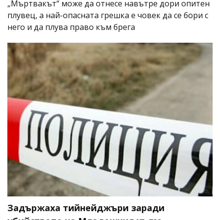
„Мъртвакът“ може да отнесе навътре дори опитен
плувец, а най-опасната грешка е човек да се бори с
него и да плува право към брега
Задържаха тийнейджъри заради