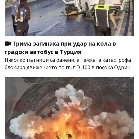
Трима загинаха при удар на кола в
градски автобус в Турция
Няколко пътници са ранени, а тежката катастрофа
блокира движението по път D-100 в посока Одрин