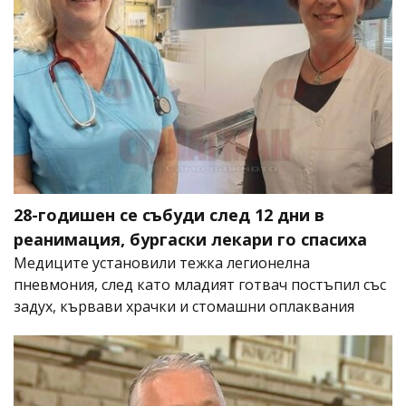
28-годишен се събуди след 12 дни в
реанимация, бургаски лекари го спасиха
Медиците установили тежка легионелна
пневмония, след като младият готвач постъпил със
задух, кървави храчки и стомашни оплаквания