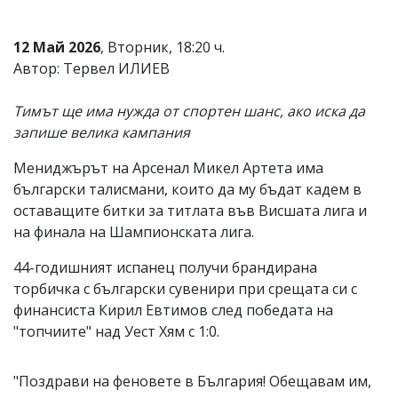
Коментарите
под
12 Май 2026
, Вторник, 18:20 ч.
статиите
Автор: Тервел ИЛИЕВ
се
въвеждат
от
Тимът ще има нужда от спортен шанс, ако иска да
читателите
запише велика кампания
и
редакцията
не
Мениджърът на Арсенал Микел Артета има
носи
български талисмани, които да му бъдат кадем в
отговорност
оставащите битки за титлата във Висшата лига и
за
тях!
на финала на Шампионската лига.
Ако
откриете
44-годишният испанец получи брандирана
обиден
торбичка с български сувенири при срещата си с
за
вас
финансиста Кирил Евтимов след победата на
коментар,
"топчиите" над Уест Хям с 1:0.
моля
сигнализирайте
ни!
"Поздрави на феновете в България! Обещавам им,