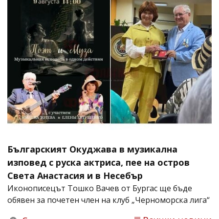
Българският Окуджава в музикална
изповед с руска актриса, пее на остров
Света Анастасия и в Несебър
Иконописецът Тошко Вачев от Бургас ще бъде
обявен за почетен член на клуб „Черноморска лига“