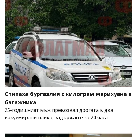
Спипаха бургазлия с килограм марихуана в
багажника
25-годишният мъж превозвал дрогата в два
вакуумирани плика, задържан е за 24 часа