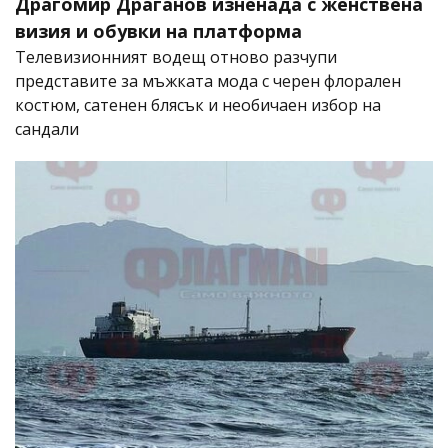
Драгомир Драганов изненада с женствена
визия и обувки на платформа
Телевизионният водещ отново разчупи
представите за мъжката мода с черен флорален
костюм, сатенен блясък и необичаен избор на
сандали