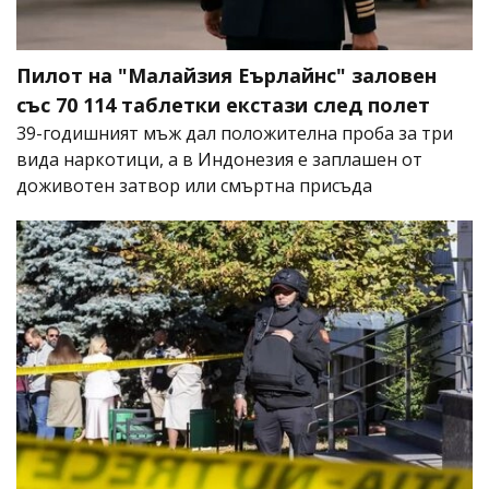
Пилот на "Малайзия Еърлайнс" заловен
със 70 114 таблетки екстази след полет
39-годишният мъж дал положителна проба за три
вида наркотици, а в Индонезия е заплашен от
доживотен затвор или смъртна присъда