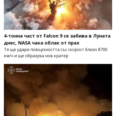
4-тонна част от Falcon 9 се забива в Луната
днес, NASA чака облак от прах
Тя ще удари повърхността със скорост близо 8700
км/ч и ще образува нов кратер