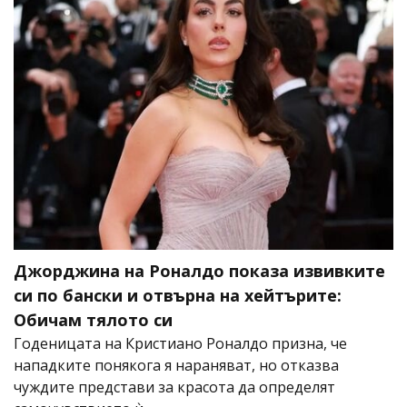
Джорджина на Роналдо показа извивките
си по бански и отвърна на хейтърите:
Обичам тялото си
Годеницата на Кристиано Роналдо призна, че
нападките понякога я нараняват, но отказва
чуждите представи за красота да определят