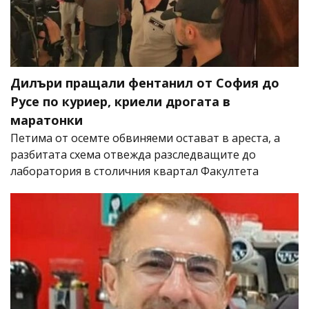
Дилъри пращали фентанил от София до
Русе по куриер, криели дрогата в
маратонки
Петима от осемте обвиняеми остават в ареста, а
разбитата схема отвежда разследващите до
лаборатория в столичния квартал Факултета