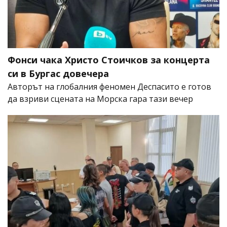
Фонси чака Христо Стоичков за концерта
си в Бургас довечера
Авторът на глобалния феномен Деспасито е готов
да взриви сцената на Морска гара тази вечер