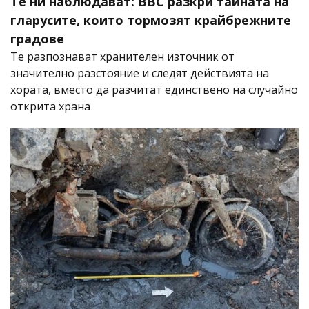
Те ни наблюдават: BBC разкри тайната на
гларусите, които тормозят крайбрежните
градове
Те разпознават хранителен източник от
значително разстояние и следят действията на
хората, вместо да разчитат единствено на случайно
открита храна