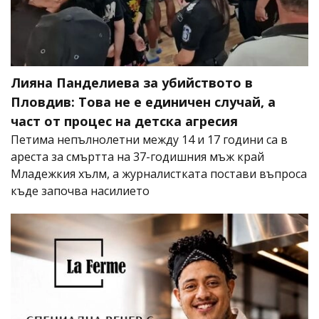
Лияна Панделиева за убийството в
Пловдив: Това не е единичен случай, а
част от процес на детска агресия
Петима непълнолетни между 14 и 17 години са в
ареста за смъртта на 37-годишния мъж край
Младежкия хълм, а журналистката постави въпроса
къде започва насилието