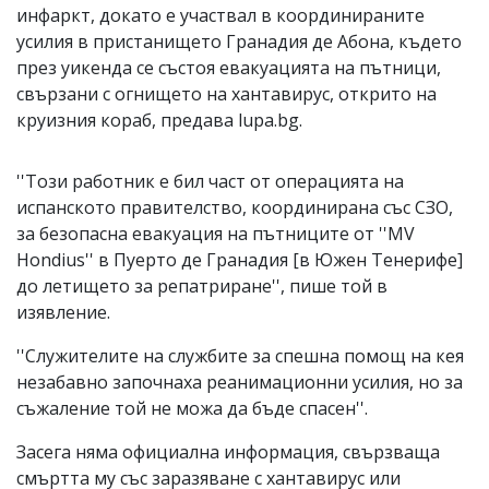
инфаркт, докато е участвал в координираните
усилия в пристанището Гранадия де Абона, където
през уикенда се състоя евакуацията на пътници,
свързани с огнището на хантавирус, открито на
круизния кораб, предава lupa.bg.
''Този ​​работник е бил част от операцията на
испанското правителство, координирана със СЗО,
за безопасна евакуация на пътниците от ''MV
Hondius'' в Пуерто де Гранадия [в Южен Тенерифе]
до летището за репатриране'', пише той в
изявление.
''Служителите на службите за спешна помощ на кея
незабавно започнаха реанимационни усилия, но за
съжаление той не можа да бъде спасен''.
Засега няма официална информация, свързваща
смъртта му със заразяване с хантавирус или