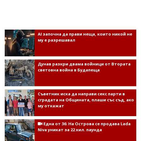
AI започна да прави неща, които никой не
му е разрешавал
Дунав разкри двама войници от Втората
световна война в Будапеща
Съветник иска да направи секс парти в
сградата на Общината, плаши със съд, ако
му откажат
Една от 36: На Острова се продава Lada
Niva уникат за 22 хил. паунда