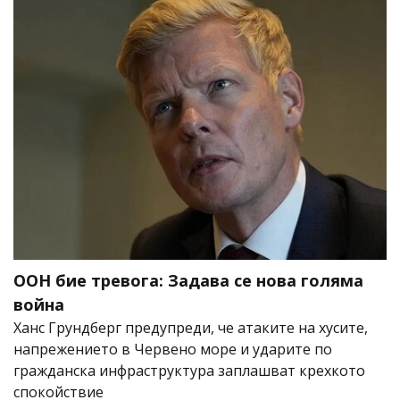
ООН бие тревога: Задава се нова голяма
война
Ханс Грундберг предупреди, че атаките на хусите,
напрежението в Червено море и ударите по
гражданска инфраструктура заплашват крехкото
спокойствие