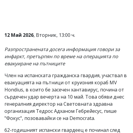
Коментарите
под
статиите
се
въвеждат
от
12 Май 2026
, Вторник, 13:00 ч.
читателите
и
Разпространената досега информация говори за
редакцията
не
инфаркт, претърпян по време на операцията по
носи
евакуиране на пътниците
отговорност
за
Член на испанската гражданска гвардия, участвал в
тях!
Ако
евакуацията на пътници от круизния кораб MV
откриете
Hondius, в които бе засечен хантавирус, почина от
обиден
сърдечен удар вечерта на 10 май. Това обяви днес
за
вас
генералния директор на Световната здравна
коментар,
организация Тедрос Адханом Гебрейесус, пише
моля
"Фокус", позовавайки се на Democrata.
сигнализирайте
ни!
62-годишният испански гвардеец е починал след