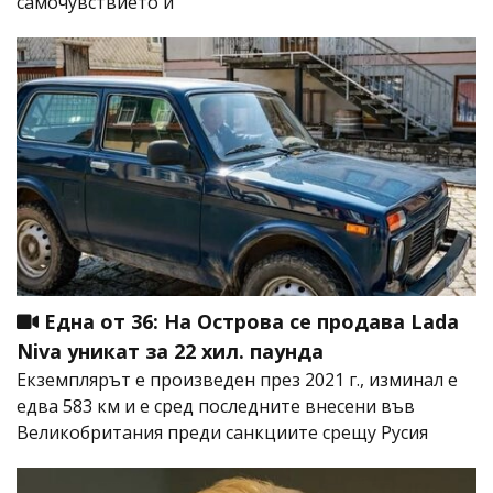
самочувствието ѝ
Една от 36: На Острова се продава Lada
Niva уникат за 22 хил. паунда
Екземплярът е произведен през 2021 г., изминал е
едва 583 км и е сред последните внесени във
Великобритания преди санкциите срещу Русия