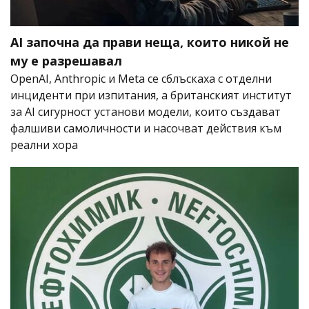
AI започна да прави неща, които никой не
му е разрешавал
OpenAI, Anthropic и Meta се сблъскаха с отделни
инциденти при изпитания, а британският институт
за AI сигурност установи модели, които създават
фалшиви самоличности и насочват действия към
реални хора