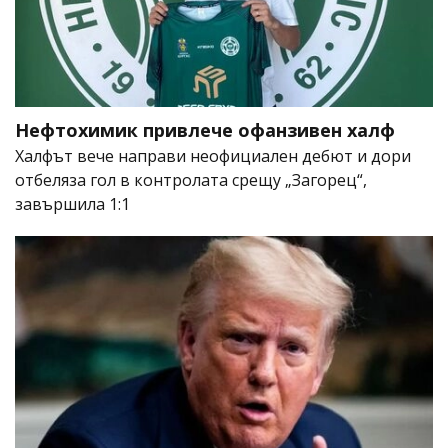
Нефтохимик привлече офанзивен халф
Халфът вече направи неофициален дебют и дори
отбеляза гол в контролата срещу „Загорец“,
завършила 1:1