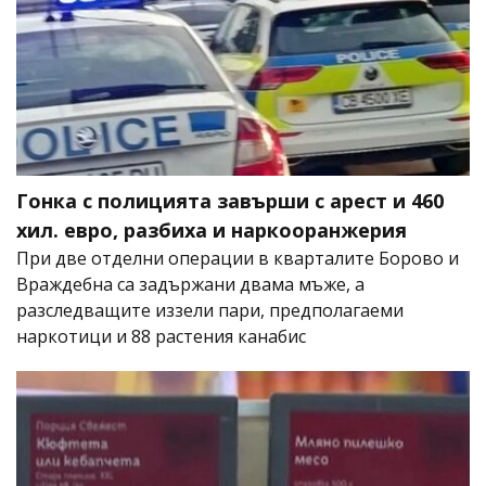
Гонка с полицията завърши с арест и 460
хил. евро, разбиха и наркооранжерия
При две отделни операции в кварталите Борово и
Враждебна са задържани двама мъже, а
разследващите иззели пари, предполагаеми
наркотици и 88 растения канабис