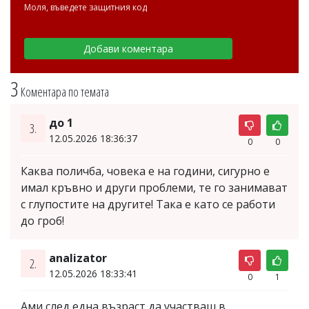
Моля, въведете защитния код
3
Коментара по темата
до 1
3.
12.05.2026 18:36:37
0
0
Каква поличба, човека е на години, сигурно е
имал кръвно и други проблеми, те го занимават
с глупостите на другите! Така е като се работи
до гроб!
analizator
2.
12.05.2026 18:33:41
0
1
Ами след една възраст да участваш в