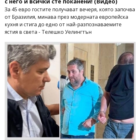
с него и всички сте поканени! (Видео)
За 45 евро гостите получават вечеря, която започва
от Бразилия, минава през модерната европейска
кухня и стига до едно от най-разпознаваемите
ястия в света - Телешко Уелингтън