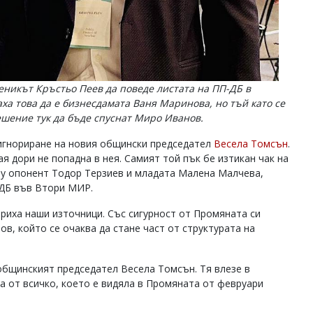
веникът Кръстьо Пеев да поведе листата на ПП-ДБ в
ха това да е бизнесдамата Ваня Маринова, но тъй като се
ешение тук да бъде спуснат Миро Иванов.
игнориране на новия общински председател
Весела Томсън
.
я дори не попадна в нея. Самият той пък бе изтикан чак на
му опонент Тодор Терзиев и младата Малена Малчева,
-ДБ във Втори МИР.
ериха наши източници. Със сигурност от Промяната си
, който се очаква да стане част от структурата на
 общинският председател Весела Томсън. Тя влезе в
а от всичко, което е видяла в Промяната от февруари