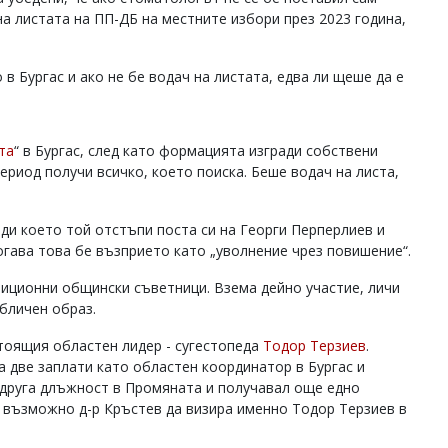
на листата на ПП-ДБ на местните избори през 2023 година,
в Бургас и ако не бе водач на листата, едва ли щеше да е
та
“ в Бургас, след като формацията изгради собствени
ериод получи всичко, което поиска. Беше водач на листа,
ради което той отстъпи поста си на Георги Перперлиев и
огава това бе възприето като „уволнение чрез повишение“.
зиционни общински съветници. Взема дейно участие, личи
публичен образ.
тоящия областен лидер - сугестопеда
Тодор Терзиев
.
 две заплати като областен координатор в Бургас и
 друга длъжност в Промяната и получавал още едно
 възможно д-р Кръстев да визира именно Тодор Терзиев в