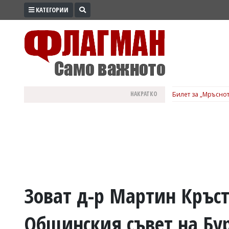
КАТЕГОРИИ
ПРОМО
ЗОНА
ИЗБОРИ
2026
ПРАКТИЧНО
НАКРАТКО
Билет за „Мръснот
КУЛТУРА
ЗДРАВЕ
ПОЛИТИКА
ОБЩИНИ
ОБЩЕСТВО
ЛАЙФСТАЙЛ
Зоват д-р Мартин Кръст
ВОЙНАТА
Общинския съвет на Бург
В