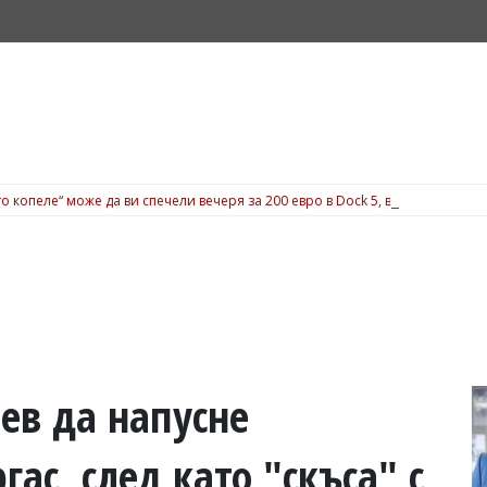
о копеле“ може да ви спечели вечеря за 200 евро в Dock 5, вижте подробн
ев да напусне
ас, след като "скъса" с