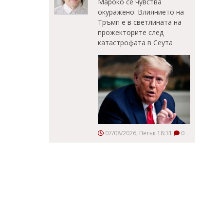
Мароко се чувства
окуражено: Влиянието на
Тръмп е в светлината на
прожекторите след
катастрофата в Сеута
07/08/2026, Петък 18:31
0