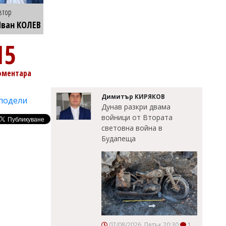
втор
ван КОЛЕВ
15
оментара
Димитър КИРЯКОВ
подели
Дунав разкри двама
войници от Втората
световна война в
Будапеща
07/08/2026, Петък 20:30
1