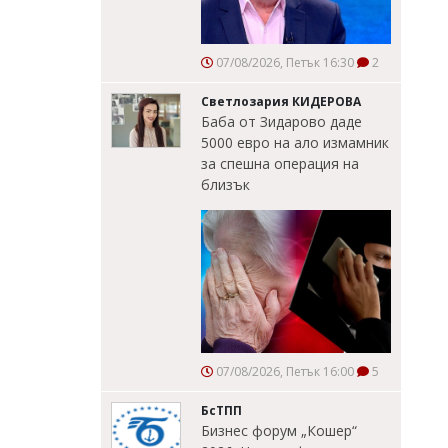
07/08/2026, Петък 16:30
2
Светлозария КИДЕРОВА
Баба от Зидарово даде
5000 евро на ало измамник
за спешна операция на
близък
07/08/2026, Петък 16:00
5
БсТПП
Бизнес форум „Кошер“