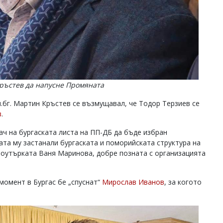
Кръстев да напусне Промяната
.бг. Мартин Кръстев се възмущавал, че Тодор Терзиев се
в
.
ч на бургаската листа на ПП-ДБ да бъде избран
рата му застанали бургаската и поморийската структура на
моутърката Ваня Маринова, добре позната с организацията
момент в Бургас бе „спуснат“
Мирослав Иванов
, за когото