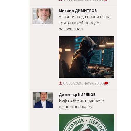
Михаил ДИМИТРОВ
AI започна да прави неща,
които никой не му е
разрешавал
07/08/2026, Петък 20:00
1
Димитър КИРЯКОВ
Нефтохимик привлече
офанзивен халф