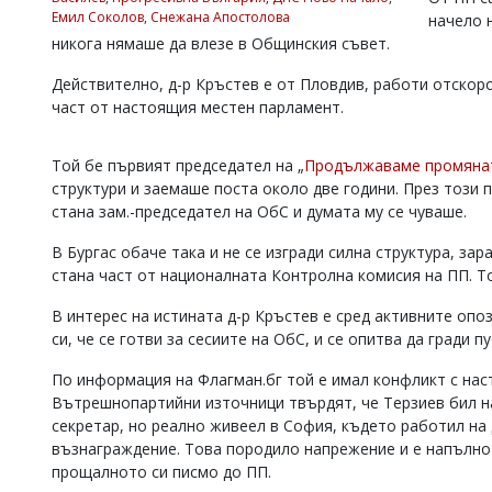
Емил Соколов
,
Снежана Апостолова
начело 
Коментарите
никога нямаше да влезе в Общинския съвет.
под
статиите
се
Действително, д-р Кръстев е от Пловдив, работи отскоро 
въвеждат
част от настоящия местен парламент.
от
читателите
и
Той бе първият председател на „
Продължаваме промяна
редакцията
структури и заемаше поста около две години. През този п
не
стана зам.-председател на ОбС и думата му се чуваше.
носи
отговорност
В Бургас обаче така и не се изгради силна структура, за
за
стана част от националната Контролна комисия на ПП. Т
тях!
Ако
В интерес на истината д-р Кръстев е сред активните опо
откриете
си, че се готви за сесиите на ОбС, и се опитва да гради 
обиден
за
По информация на Флагман.бг той е имал конфликт с нас
вас
коментар,
Вътрешнопартийни източници твърдят, че Терзиев бил на
моля
секретар, но реално живеел в София, където работил на
сигнализирайте
възнаграждение. Това породило напрежение и е напълно
ни!
прощалното си писмо до ПП.