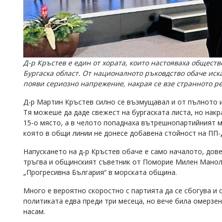
Д-р Кръстев е един от хората, които настояваха общест
Бургаска област. От националното ръковдство обаче иска
появи сериозно напрежение, накрая се взе странното р
Д-р Мартин Кръстев силно се възмущавал и от пълното 
Тя можеше да даде свежест на бургаската листа, но накра
15-о място, а в челото попаднаха вътрешнопартийният 
която в общи линии не донесе добавена стойност на ПП
Напускането на д-р Кръстев обаче е само началото, дов
тръгва и общинският съветник от Поморие Милен Манолов
„Прогресивна България“ в морската община.
Много е вероятно скоростно с партията да се сбогува и
политиката едва преди три месеца, но вече била омерзен
насам.