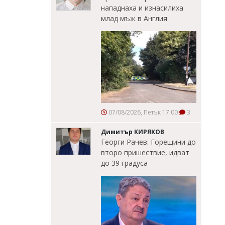
нападнаха и изнасилиха
млад мъж в Англия
07/08/2026, Петък 17:00
3
Димитър КИРЯКОВ
Георги Рачев: Горещини до
второ пришествие, идват
до 39 градуса