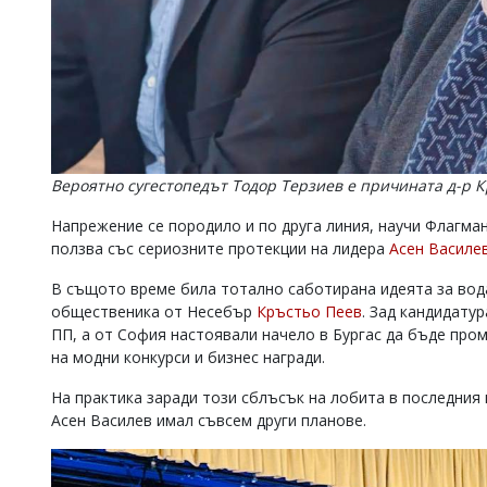
Вероятно сугестопедът Тодор Терзиев е причината д-р 
Напрежение се породило и по друга линия, научи Флагман
ползва със сериозните протекции на лидера
Асен Василе
В същото време била тотално саботирана идеята за вода
общественика от Несебър
Кръстьо Пеев
. Зад кандидату
ПП, а от София настоявали начело в Бургас да бъде про
на модни конкурси и бизнес награди.
На практика заради този сблъсък на лобита в последния 
Асен Василев имал съвсем други планове.