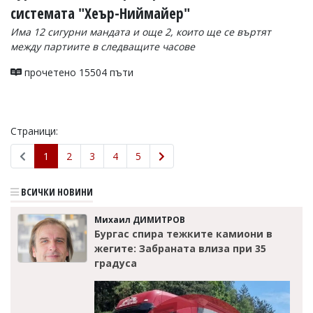
системата "Хеър-Ниймайер"
Има 12 сигурни мандата и още 2, които ще се въртят
между партиите в следващите часове
прочетено 15504 пъти
Страници:
1
2
3
4
5
ВСИЧКИ НОВИНИ
Михаил ДИМИТРОВ
Бургас спира тежките камиони в
жегите: Забраната влиза при 35
градуса