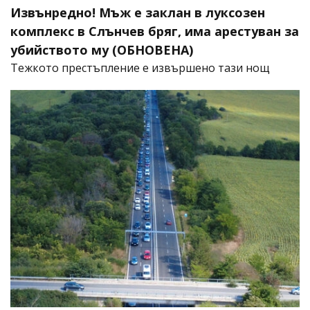
Извънредно! Мъж е заклан в луксозен
комплекс в Слънчев бряг, има арестуван за
убийството му (ОБНОВЕНА)
​Тежкото престъпление е извършено тази нощ