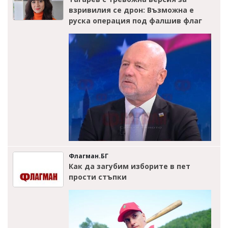
взривилия се дрон: Възможна е
руска операция под фалшив флаг
Флагман.БГ
Как да загубим изборите в пет
прости стъпки