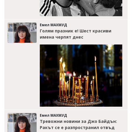
Емел МАХМУД
Голям празник е! Шест красиви
имена черпят днес
Емел МАХМУД
Тревожни новини за Джо Байдън:
Ракът се е разпространил отвъд