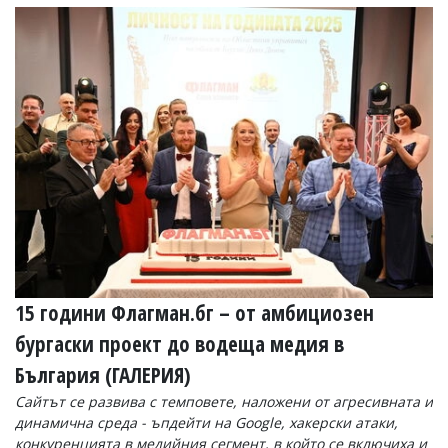
Коментарите
под
статиите
се
въвеждат
от
читателите
и
редакцията
не
носи
отговорност
за
тях!
Ако
откриете
15 години Флагман.бг – от амбициозен
обиден
за
бургаски проект до водеща медия в
вас
коментар,
България (ГАЛЕРИЯ)
моля
сигнализирайте
Сайтът се развива с темповете, наложени от агресивната и
ни!
динамична среда - ъпдейти на Google, хакерски атаки,
конкуренцията в медийния сегмент, в който се включиха и