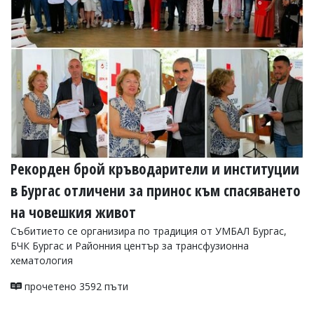
УКРАЙНА
СПОРТ
РАЗСЛЕДВАНЕ
БИЗНЕС
ЮГ
Управители:
Веселин
Василев,
Рекорден брой кръводарители и институции
email:
v.vasilev@flagman.bg
в Бургас отличени за принос към спасяването
Катя
Касабова,
на човешкия живот
еmail:
k.kassabova@flagman.bg
Събитието се организира по традиция от УМБАЛ Бургас,
Главен
БЧК Бургас и Районния център за трансфузионна
редактор:
хематология
Иван
Колев,
прочетено 3592 пъти
email:
office@flagman.bg