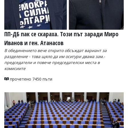
ПП-ДБ пак се скараха. Този път заради Миро
Иванов и ген. Атанасов
В обединението вече открито обсъждат вариант за
разделение - това щяло да им осигури двама зам.-
председатели и повече председателски места в
комисиите
прочетено 7450 пъти