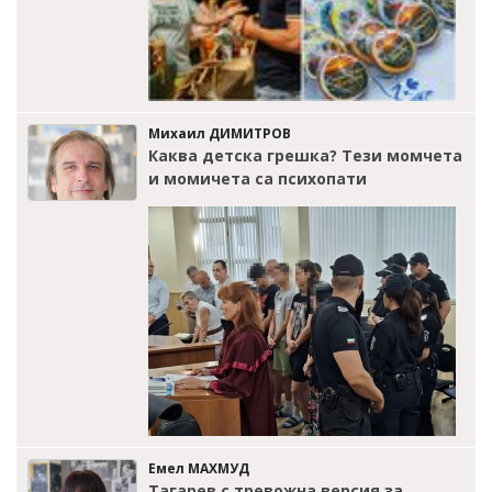
Михаил ДИМИТРОВ
Каква детска грешка? Тези момчета
и момичета са психопати
Емел МАХМУД
Тагарев с тревожна версия за