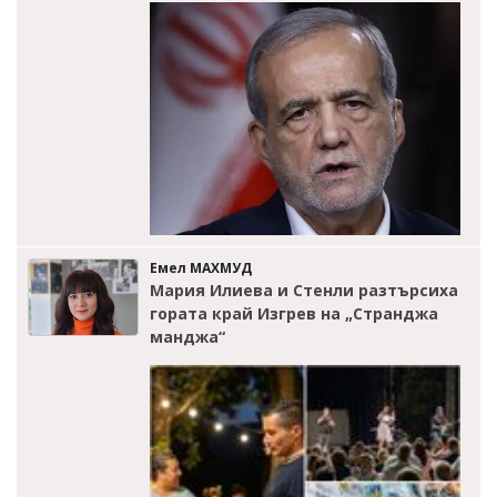
Емел МАХМУД
Мария Илиева и Стенли разтърсиха
гората край Изгрев на „Странджа
манджа“