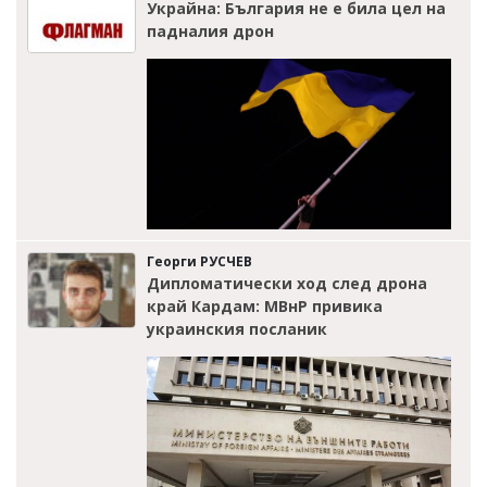
Украйна: България не е била цел на
падналия дрон
Георги РУСЧЕВ
Дипломатически ход след дрона
край Кардам: МВнР привика
украинския посланик