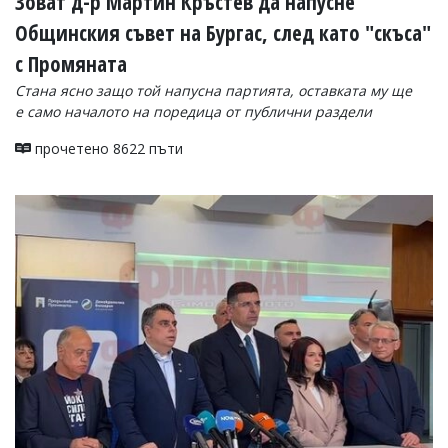
Зоват д-р Мартин Кръстев да напусне
Общинския съвет на Бургас, след като "скъса"
с Промяната
Стана ясно защо той напусна партията, оставката му ще
е само началото на поредица от публични раздели
прочетено 8622 пъти