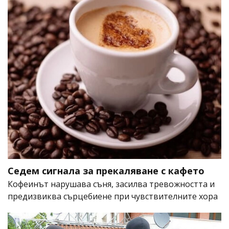
Седем сигнала за прекаляване с кафето
Кофеинът нарушава съня, засилва тревожността и
предизвиква сърцебиене при чувствителните хора