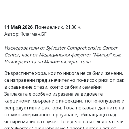
Коментарите
под
статиите
се
11 Май 2026
, Понеделник, 21:30 ч.
въвеждат
от
Автор: Флагман.БГ
читателите
и
Изследователи от Sylvester Comprehensive Cancer
редакцията
не
Center, част от Медицинския факултет "Милър" към
носи
Университета на Маями визират това
отговорност
за
Възрастните хора, които никога не са били женени,
тях!
Ако
са изправени пред значително по-висок риск от рак
откриете
в сравнение с тези, които са били семейни.
обиден
Заплахата е особено изразена за видовете
за
вас
карциноми, свързани с инфекции, тютюнопушене и
коментар,
репродуктивни фактори. Това показват данните на
моля
голямо американско проучване, обхващащо над
сигнализирайте
ни!
четири милиона случая. То е дело на изследователи
от Sylvester Comprehensive Cancer Center, част от