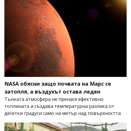
NASA обясни защо почвата на Марс се
затопля, а въздухът остава леден
Тънката атмосфера не пренася ефективно
топлината и създава температурна разлика от
десетки градуси само на метър над повърхността