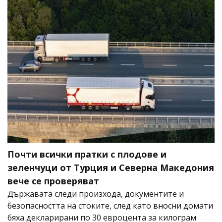
Почти всички пратки с плодове и
зеленчуци от Турция и Северна Македония
вече се проверяват
Държавата следи произхода, документите и
безопасността на стоките, след като вносни домати
бяха декларирани по 30 евроцента за килограм