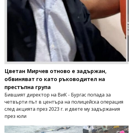
Цветан Мирчев отново е задържан,
обвиняват го като ръководител на
престъпна група
Бившият директор на ВиК - Бургас попада за
четвърти път в центъра на полицейска операция
след акцията през 2023 г. и двете му задържания
през юли