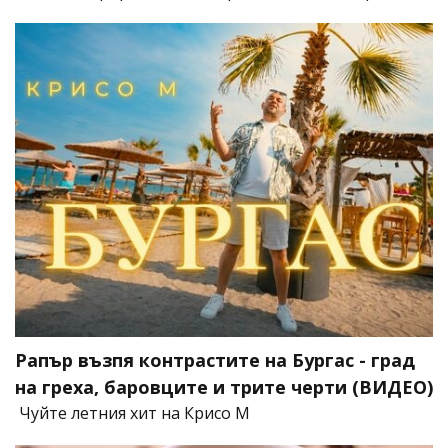
Рапър възпя контрастите на Бургас - град
на греха, баровците и трите черти (ВИДЕО)
Чуйте летния хит на Крисо М