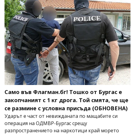
Само във Флагман.бг! Тошко от Бургас е
закопчаният с 1 кг дрога. Той смята, че ще
се размине с условна присъда (ОБНОВЕНА)
Ударът е част от невижданата по мащабите си
операция на ОДМВР-Бургас срещу
разпространението на наркотици край морето