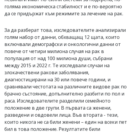
голяма икономическа стабилност и е по-вероятно
да се придържат към режимите за лечение на рак.
За да разберат това, изследователите анализирали
голям набор от данни, обхващащ 12 щата, които
включвали демографски и онкологични данни от
повече от четири милиона случая на рак в
популация от над 100 милиона души, събрани
между 2015 и 2022 г. Те изследвали случаи на
злокачествени ракови заболявания,
диагностицирани на 30 или повече години, и
сравнявали честотата на различните видове рак по
брачно състояние, допълнително разбити по пол и
раса. Изследователите разделили семейното
положение в две групи. В първата са женени,
разведени и овдовели лица. Във втората - тези,
които никога не са били женени – един на всеки пет
бил в това положение. Резултатите били