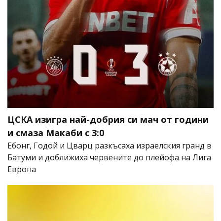
ЦСКА изигра най-добрия си мач от години
и смаза Макаби с 3:0
Ебонг, Годой и Цварц разкъсаха израелския гранд в
Батуми и доближиха червените до плейофа на Лига
Европа