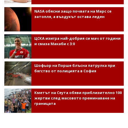
NASA обясни защо почвата на Марс се
затопля, а въздухът остава леден
ЦСКА изигра най-добрия си мач от години
и смаза Макаби с 3:0
Шофьор на Порше блъсна патрулка при
бягство от полицията в София
Кметът на Сеута обяви приблизително 100
жертви след масовото преминаване на
границата