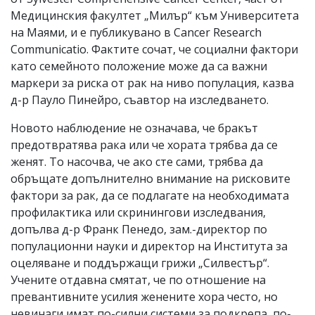
Медицинския факултет „Милър“ към Университета
на Маями, и е публикувано в Cancer Research
Communicatio. Фактите сочат, че социални фактори
като семейното положение може да са важни
маркери за риска от рак на ниво популация, казва
д-р Пауло Пинейро, съавтор на изследването.
Новото наблюдение не означава, че бракът
предотвратява рака или че хората трябва да се
женят. То насочва, че ако сте сами, трябва да
обръщате допълнително внимание на рисковите
фактори за рак, да се подлагате на необходимата
профилактика или скринингови изследвания,
допълва д-р Франк Пенедо, зам.-директор по
популационни науки и директор на Института за
оцеляване и поддържащи грижи „Силвестър“.
Учените отдавна смятат, че по отношение на
превантивните усилия женените хора често, но
невинаги имат по-силни системи за подкрепа, по-