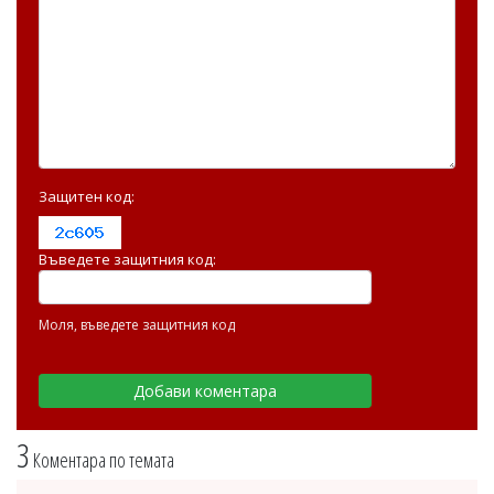
Защитен код:
Въведете защитния код:
Моля, въведете защитния код
3
Коментара по темата