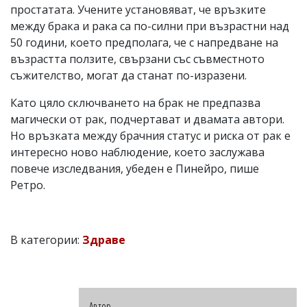
простатата. Учените установяват, че връзките
между брака и рака са по-силни при възрастни над
50 години, което предполага, че с напредване на
възрастта ползите, свързани със съвместното
съжителство, могат да станат по-изразени.
Като цяло сключването на брак не предпазва
магически от рак, подчертават и двамата автори.
Но връзката между брачния статус и риска от рак е
интересно ново наблюдение, което заслужава
повече изследвания, убеден е Пинейро, пише
Ретро.
В категории:
Здраве
Автор