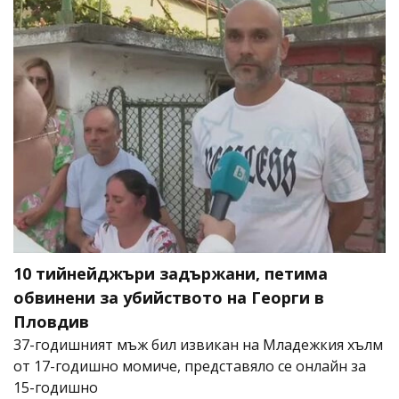
10 тийнейджъри задържани, петима
обвинени за убийството на Георги в
Пловдив
37-годишният мъж бил извикан на Младежкия хълм
от 17-годишно момиче, представяло се онлайн за
15-годишно