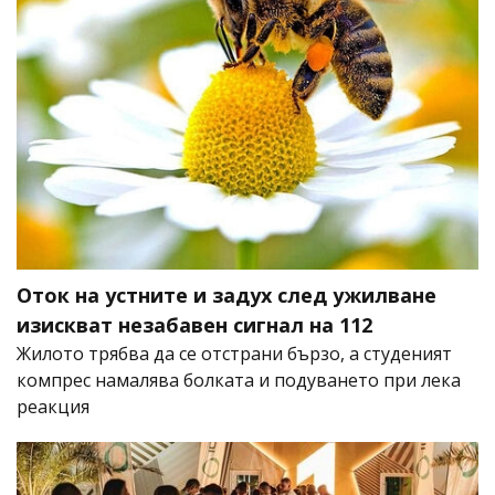
Оток на устните и задух след ужилване
изискват незабавен сигнал на 112
Жилото трябва да се отстрани бързо, а студеният
компрес намалява болката и подуването при лека
реакция