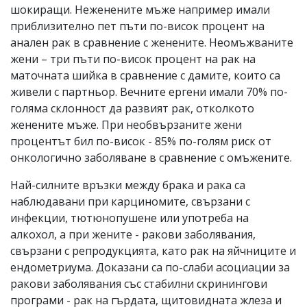
шокиращи. Неженените мъже например имали
приблизително пет пъти по-висок процент на
анален рак в сравнение с женените. Неомъжваните
жени – три пъти по-висок процент на рак на
маточната шийка в сравнение с дамите, които са
живели с партньор. Вечните ергени имали 70% по-
голяма склонност да развият рак, отколкото
женените мъже. При необвързаните жени
процентът бил по-висок - 85% по-голям риск от
онкологично заболяване в сравнение с омъжените.
Най-силните връзки между брака и рака са
наблюдавани при карциномите, свързани с
инфекции, тютюнопушене или употреба на
алкохол, а при жените - ракови заболявания,
свързани с репродукцията, като рак на яйчниците и
ендометриума. Доказани са по-слаби асоциации за
ракови заболявания със стабилни скринингови
програми - рак на гърдата, щитовидната жлеза и