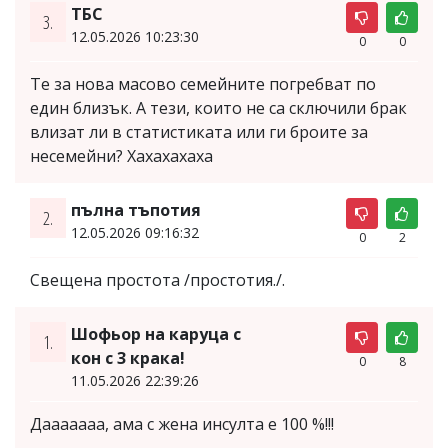
ТБС
3.
12.05.2026 10:23:30
0
0
Те за нова масово семейните погребват по
един близък. А тези, които не са сключили брак
влизат ли в статистиката или ги броите за
несемейни? Хахахахаха
пълна тъпотия
2.
12.05.2026 09:16:32
0
2
Свещена простота /простотия./.
Шофьор на каруца с
1.
кон с 3 крака!
0
8
11.05.2026 22:39:26
Дааааааа, ама с жена инсулта е 100 %!!!