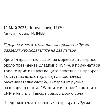
Коментарите
под
статиите
се
въвеждат
от
11 Май 2026
, Понеделник, 19:05 ч.
читателите
Автор: Тервел ИЛИЕВ
и
редакцията
не
Предполагаемите планове за преврат в Русия
носи
разделят наблюдателите на два лагера
отговорност
за
Кремъл драстично е засилил мерките за сигурност
тях!
Ако
около президента Владимир Путин, а причината за
откриете
това се крие в нарастващите опасения от преврат.
обиден
Това става ясно от доклад на европейска
за
вас
разузнавателна служба, цитиран от руския
коментар,
разследващ портал "Важните истории", както и от
моля
CNN и Financial Times, предава Дойче веле.
сигнализирайте
ни!
Предполагаемите планове за преврат в Русия