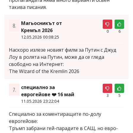
такива писания.
Магьосникът от
8.
Кремъл 2026
0
6
12.05.2026 00:08:25
Наскоро излезе новият филм за Путин с Джуд
Лоу в ролята на Путин, може да се гледа
свободно на Интернет:
The Wizard of the Kremlin 2026
специално за
7.
еврогейове ❤️ 16 май
3
5
11.05.2026 23:22:04
Специално за коментиращите по-долу
еврогейове:
Тръмп забрани гей-парадите в САЩ, но евро-