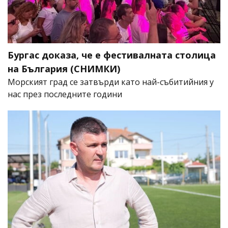
Бургас доказа, че е фестивалната столица
на България (СНИМКИ)
Морският град се затвърди като най-събитийния у
нас през последните години