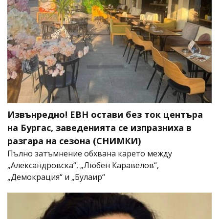
Извънредно! ЕВН остави без ток центъра
на Бургас, заведенията се изпразниха в
разгара на сезона (СНИМКИ)
Пълно затъмнение обхвана карето между
„Александровска“, „Любен Каравелов“,
„Демокрация“ и „Булаир“