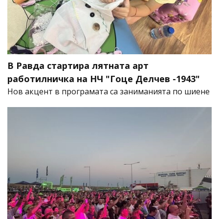
В Равда стартира лятната арт
работилничка на НЧ "Гоце Делчев -1943"
Нов акцент в програмата са заниманията по шиене