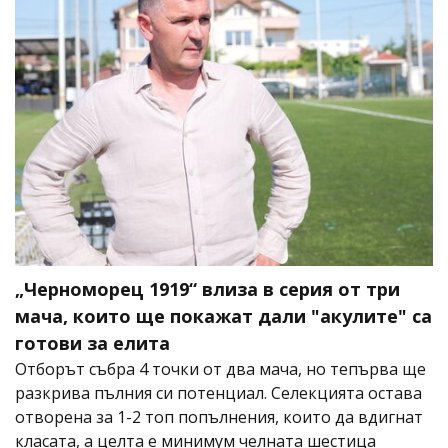
„Черноморец 1919“ влиза в серия от три
мача, които ще покажат дали "акулите" са
готови за елита
Отборът събра 4 точки от два мача, но тепърва ще
разкрива пълния си потенциал. Селекцията остава
отворена за 1-2 топ попълнения, които да вдигнат
класата, а целта е минимум челната шестица