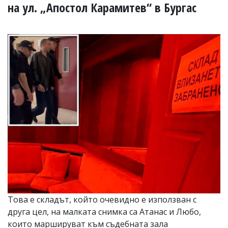
УКРАЙНА
на ул. „Апостол Карамитев“ в Бургас
СПОРТ
РАЗСЛЕДВАНЕ
БИЗНЕС
ЮГ
Управители:
Веселин
Василев,
email:
v.vasilev@flagman.bg
Катя
Касабова,
еmail:
k.kassabova@flagman.bg
Главен
редактор:
Иван
Това е складът, който очевидно е използван с
Колев,
друга цел, на малката снимка са Атанас и Любо,
email:
office@flagman.bg
които маршируват към съдебната зала