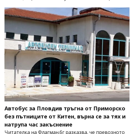
Автобус за Пловдив тръгна от Приморско
без пътниците от Китен, върна се за тях и
натрупа час закъснение
Читателка на Флагман.бг разказва, че превозното