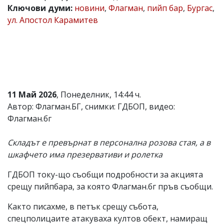
Ключови думи:
новини
,
Флагман
,
пийп бар
,
Бургас
,
Коментарите
ул. Апостол Карамитев
под
статиите
се
въвеждат
от
читателите
и
редакцията
не
11 Май 2026
, Понеделник, 14:44 ч.
носи
Автор: Флагман.БГ, снимки: ГДБОП, видео:
отговорност
Флагман.бг
за
тях!
Ако
Складът е превърнат в персонална розова стая, а в
откриете
шкафчето има презервативи и ролетка
обиден
за
вас
ГДБОП току-що съобщи подробности за акцията
коментар,
срещу пийпбара, за която Флагман.бг пръв съобщи.
моля
сигнализирайте
Както писахме, в петък срещу събота,
ни!
спецполицаите атакуваха култов обект, намиращ