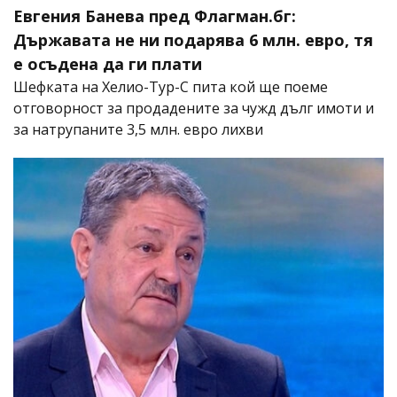
Евгения Банева пред Флагман.бг:
Държавата не ни подарява 6 млн. евро, тя
е осъдена да ги плати
Шефката на Хелио-Тур-С пита кой ще поеме
отговорност за продадените за чужд дълг имоти и
за натрупаните 3,5 млн. евро лихви