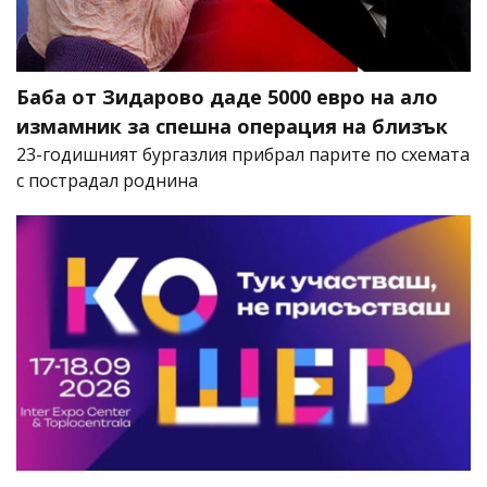
Баба от Зидарово даде 5000 евро на ало
измамник за спешна операция на близък
23-годишният бургазлия прибрал парите по схемата
с пострадал роднина