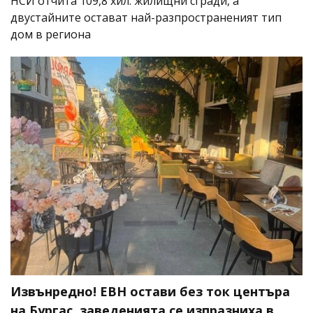
НСИ отчита 109,8 хил. жилищни сгради, а
двустайните остават най-разпространеният тип
дом в региона
Извънредно! ЕВН остави без ток центъра
на Бургас, заведенията се изпразниха в