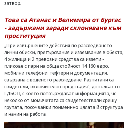
затвор.
Това са Атанас и Велимира от Бургас
- задържани заради склоняване към
проституция
„При извършените действия по разследването -
лични обиски, претърсвания и изземвания в обекта,
4 жилища и 2 превозни средства са иззети -
пликове с пари на обща стойност 14 160 евро,
мобилни телефони, тефтери и документация,
свързана с воденото разследване. Разпитани са
свидетели, включително пред съдия“, допълват от
ГДБОП, с което потвърждават информацията, че
няколко от момичетата са свидетелствали срещу
групата, посочвайки поименнно цялата й структура
и начин на работа.