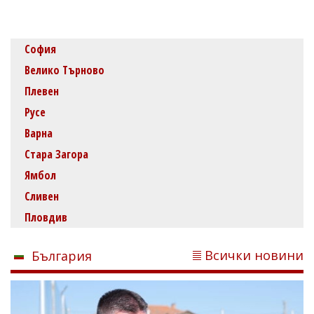
София
Велико Търново
Плевен
Русе
Варна
Стара Загора
Ямбол
Сливен
Пловдив
Всички новини
България