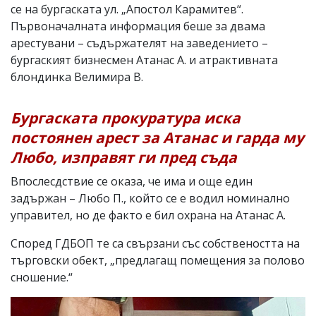
се на бургаската ул. „Апостол Карамитев“.
Първоначалната информация беше за двама
арестувани – съдържателят на заведението –
бургаският бизнесмен Атанас А. и атрактивната
блондинка Велимира В.
Бургаската прокуратура иска
постоянен арест за Атанас и гарда му
Любо, изправят ги пред съда
Впослесдствие се оказа, че има и още един
задържан – Любо П., който се е водил номинално
управител, но де факто е бил охрана на Атанас А.
Според ГДБОП те са свързани със собствеността на
търговски обект, „предлагащ помещения за полово
сношение.“