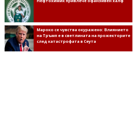
Нефтохимик привлече офанзивен халф
Мароко се чувства окуражено: Влиянието
на Тръмп е в светлината на прожекторите
след катастрофата в Сеута