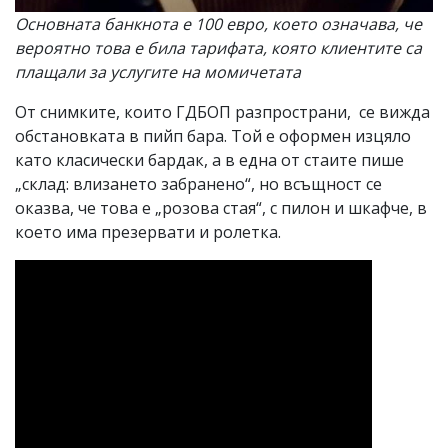
Основната банкнота е 100 евро, което означава, че
вероятно това е била тарифата, която клиентите са
плащали за услугите на момичетата
От снимките, които ГДБОП разпространи, се вижда
обстановката в пийп бара. Той е оформен изцяло
като класически бардак, а в една от стаите пише
„склад: влизането забранено“, но всъщност се
оказва, че това е „розова стая“, с пилон и шкафче, в
което има презервати и ролетка.