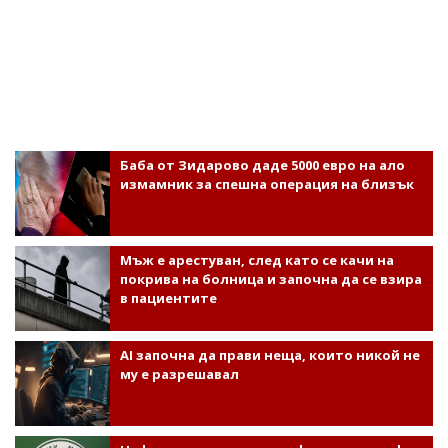
Баба от Зидарово даде 5000 евро на ало
измамник за спешна операция на близък
Мъж е арестуван, след като се качи на
покрива на болница и започна да се взира
в пациентите
AI започна да прави неща, които никой не
му е разрешавал