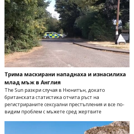
Трима маскирани нападнаха и изнасилиха
млад мъж в Англия
The Sun разкри случая в Нюнитън, докато
британската статистика отчита ръст на
регистрираните сексуални престъпления и все по-
видим проблем с мъжете сред жертвите