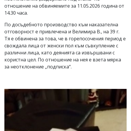
отношение на обвиняемите за 11.05.2026 година от
14.30 часа.
По досъдебното производство към наказателна
отговорност е привлечена и Велимира В., на 39 г.
Тя е обвинена за това, че в горепосочения период е
свождала лица от женски пол към съвкупление с
различни лица, като деянията са извършвани с
користна цел. По отношение на нея е взета мярка
за неотклонение „подписка“.