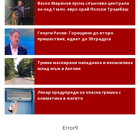
Веско Маринов пусна слънчева централа
за над 1 млн. евро край Полски Тръмбеш
Георги Рачев: Горещини до второ
пришествие, идват до 39 градуса
Трима маскирани нападнаха и изнасилиха
млад мъж в Англия
Лекар предупреди за опасна грешка с
климатика в жегите
Error9