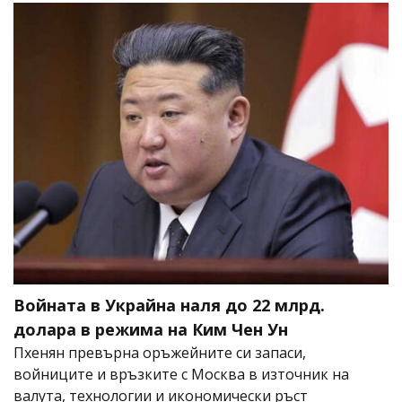
Войната в Украйна наля до 22 млрд.
долара в режима на Ким Чен Ун
Пхенян превърна оръжейните си запаси,
войниците и връзките с Москва в източник на
валута, технологии и икономически ръст