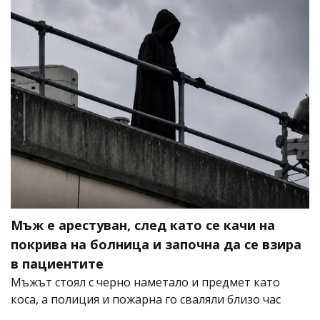
Мъж е арестуван, след като се качи на
покрива на болница и започна да се взира
в пациентите
Мъжът стоял с черно наметало и предмет като
коса, а полиция и пожарна го сваляли близо час