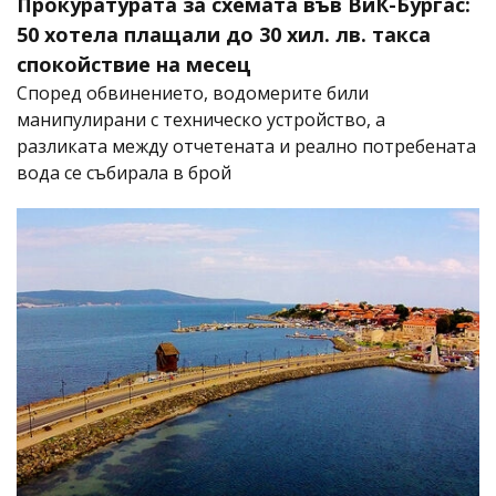
Прокуратурата за схемата във ВиК-Бургас:
50 хотела плащали до 30 хил. лв. такса
спокойствие на месец
Според обвинението, водомерите били
манипулирани с техническо устройство, а
разликата между отчетената и реално потребената
вода се събирала в брой