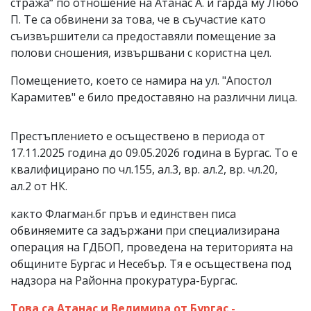
стража“ по отношение на Атанас А. и гарда му Любо
П. Те са обвинени за това, че в съучастие като
съизвършители са предоставяли помещение за
полови сношения, извършвани с користна цел.
Помещението, което се намира на ул. "Апостол
Карамитев" е било предоставяно на различни лица.
Престъплението е осъществено в периода от
17.11.2025 година до 09.05.2026 година в Бургас. То е
квалифицирано по чл.155, ал.3, вр. ал.2, вр. чл.20,
ал.2 от НК.
както Флагман.бг пръв и единствен писа
обвиняемите са задържани при специализирана
операция на ГДБОП, проведена на територията на
общините Бургас и Несебър. Тя е осъществена под
надзора на Районна прокуратура-Бургас.
Това са Атанас и Велимира от Бургас -