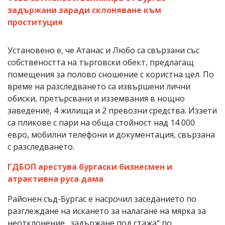
задържани заради склоняване към
проституция
Установено е, че Атанас и Любо са свързани със
собствеността на търговски обект, предлагащ
помещения за полово сношение с користна цел. По
време на разследването са извършени лични
обиски, претърсвани и изземвания в нощно
заведение, 4 жилища и 2 превозни средства. Иззети
са пликове с пари на обща стойност над 14 000
евро, мобилни телефони и документация, свързана
с разследването.
ГДБОП арестува бургаски бизнесмен и
атрактивна руса дама
Районен съд-Бургас е насрочил заседанието по
разглеждане на искането за налагане на мярка за
неотклонение „задържане под стажа“ по