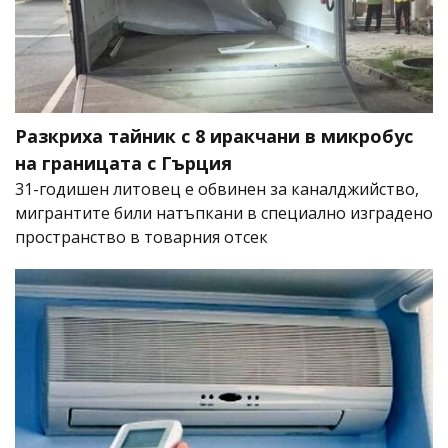
Разкриха тайник с 8 иракчани в микробус
на границата с Гърция
31-годишен литовец е обвинен за каналджийство,
мигрантите били натъпкани в специално изградено
пространство в товарния отсек