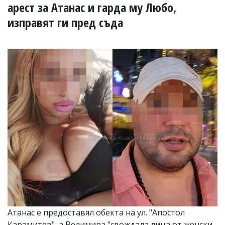
УКРАЙНА
арест за Атанас и гарда му Любо,
СПОРТ
изправят ги пред съда
РАЗСЛЕДВАНЕ
БИЗНЕС
ЮГ
Управители:
Веселин
Василев,
email:
v.vasilev@flagman.bg
Катя
Касабова,
еmail:
k.kassabova@flagman.bg
Главен
редактор:
Иван
Колев,
email:
Атанас е предоставял обекта на ул. "Апостол
office@flagman.bg
Карамитев", а Велимира "свождала лица от женски