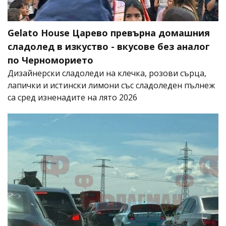
Gelato House Царево превърна домашния
сладолед в изкуство - вкусове без аналог
по Черноморието
Дизайнерски сладоледи на клечка, розови сърца,
лапички и истински лимони със сладоледен пълнеж
са сред изненадите на лято 2026