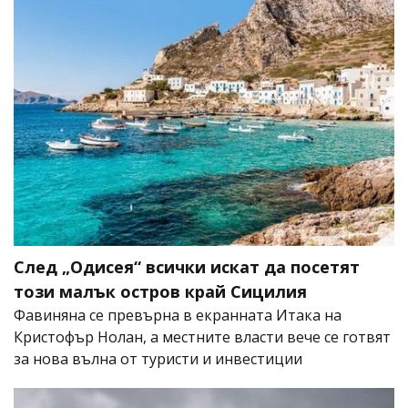
След „Одисея“ всички искат да посетят
този малък остров край Сицилия
Фавиняна се превърна в екранната Итака на
Кристофър Нолан, а местните власти вече се готвят
за нова вълна от туристи и инвестиции