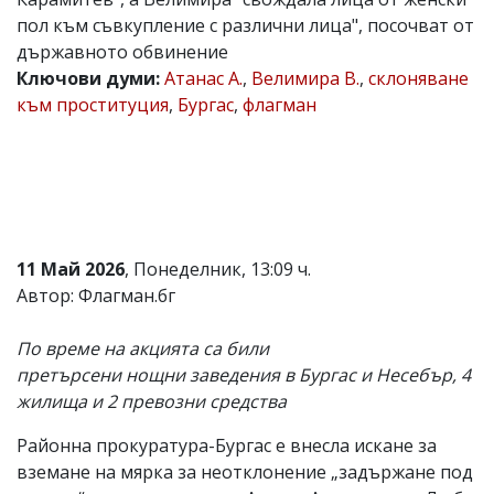
пол към съвкупление с различни лица", посочват от
Коментарите
под
държавното обвинение
статиите
Ключови думи:
Атанас А.
,
Велимира В.
,
склоняване
се
към проституция
,
Бургас
,
флагман
въвеждат
от
читателите
и
редакцията
не
носи
отговорност
за
11 Май 2026
, Понеделник, 13:09 ч.
тях!
Автор: Флагман.бг
Ако
откриете
обиден
По време на акцията са били
за
претърсени нощни заведения в Бургас и Несебър, 4
вас
жилища и 2 превозни средства
коментар,
моля
сигнализирайте
Районна прокуратура-Бургас е внесла искане за
ни!
вземане на мярка за неотклонение „задържане под