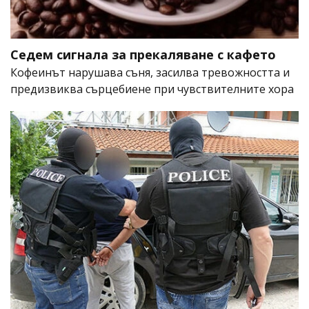
Седем сигнала за прекаляване с кафето
Кофеинът нарушава съня, засилва тревожността и
предизвиква сърцебиене при чувствителните хора