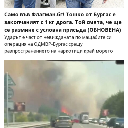
Само във Флагман.бг! Тошко от Бургас е
закопчаният с 1 кг дрога. Той смята, че ще
се размине с условна присъда (ОБНОВЕНА)
Ударът е част от невижданата по мащабите си
операция на ОДМВР-Бургас срещу
разпространението на наркотици край морето