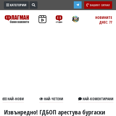
КАТЕГОРИИ
ВАШИЯТ СИГНАЛ
ПРОМО
НОВИНИТЕ
ДНЕС: 77
ЗОНА
ИЗБОРИ
2026
ПРАКТИЧНО
КУЛТУРА
ЗДРАВЕ
ПОЛИТИКА
ОБЩИНИ
ОБЩЕСТВО
ЛАЙФСТАЙЛ
НАЙ-НОВИ
НАЙ-ЧЕТЕНИ
НАЙ-КОМЕНТИРАНИ
ВОЙНАТА
В
Извънредно! ГДБОП арестува бургаски