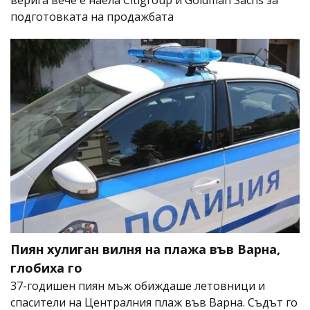
верига вече е наела Citigroup и Goldman Sachs за
подготовката на продажбата
Пиян хулиган вилня на плажа във Варна,
глобиха го
37-годишен пиян мъж обиждаше летовници и
спасители на Централния плаж във Варна. Съдът го