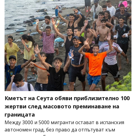
Кметът на Сеута обяви приблизително 100
жертви след масовото преминаване на
границата
Между 3000 и 5000 мигранти остават в испанския
автономен град, без право да отпътуват към