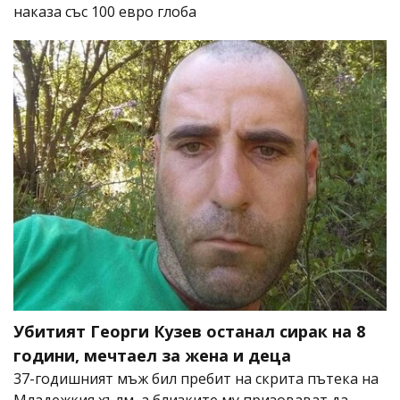
наказа със 100 евро глоба
Убитият Георги Кузев останал сирак на 8
години, мечтаел за жена и деца
37-годишният мъж бил пребит на скрита пътека на
Младежкия хълм, а близките му призовават да