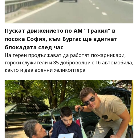
Пускат движението по АМ "Тракия" в
посока София, към Бургас ще вдигнат
блокадата след час
На терен продължават да работят пожарникари,
горски служители и 85 доброволци с 16 автомобила,
както и два военни хеликоптера