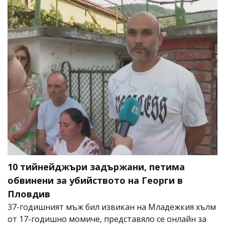
10 тийнейджъри задържани, петима
обвинени за убийството на Георги в
Пловдив
37-годишният мъж бил извикан на Младежкия хълм
от 17-годишно момиче, представяло се онлайн за