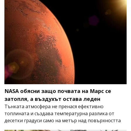
NASA обясни защо почвата на Марс се
затопля, а въздухът остава леден
Тънката атмосфера не пренася ефективно
топлината и създава температурна разлика от
десетки градуси само на метър над повърхността