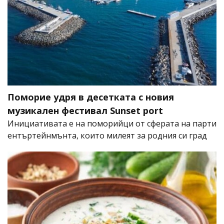
Поморие удря в десетката с новия
музикален фестивал Sunset port
Инициативата е на поморийци от сферата на парти
ентъртейнмънта, които милеят за родния си град