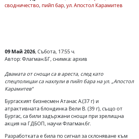
сводничество
,
пийп бар
,
ул. Апостол Карамитев
Коментарите
под
статиите
се
въвеждат
от
читателите
и
09 Май 2026
, Събота, 17:55 ч.
редакцията
не
Автор: Флагман.БГ, снимка: архив
носи
отговорност
Двамата от снощи са в ареста, след като
за
тях!
спецполицаи са нахлули в пийп бара на ул. „Апостол
Ако
Карамитев“
откриете
обиден
Бургаският бизнесмен Атанас А.(37 г) и
за
вас
атрактивната блондинка Вели В. (39 г), също от
коментар,
Бургас, са били задържани снощи при зрелищна
моля
акция на ГДБОП, научи Флагман.бг.
сигнализирайте
ни!
Разработката е била по сигнал за склоняване към