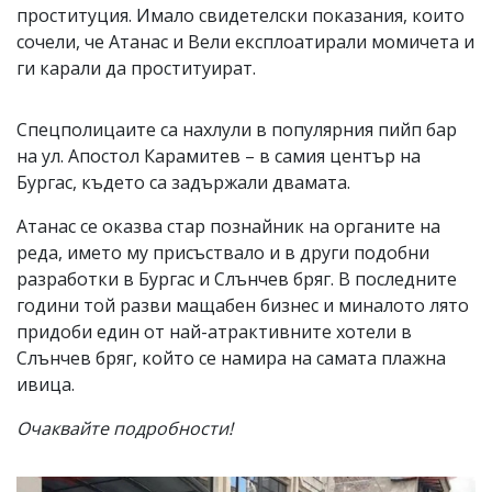
проституция. Имало свидетелски показания, които
сочели, че Атанас и Вели експлоатирали момичета и
ги карали да проституират.
Спецполицаите са нахлули в популярния пийп бар
на ул. Апостол Карамитев – в самия център на
Бургас, където са задържали двамата.
Атанас се оказва стар познайник на органите на
реда, името му присъствало и в други подобни
разработки в Бургас и Слънчев бряг. В последните
години той разви мащабен бизнес и миналото лято
придоби един от най-атрактивните хотели в
Слънчев бряг, който се намира на самата плажна
ивица.
Очаквайте подробности!