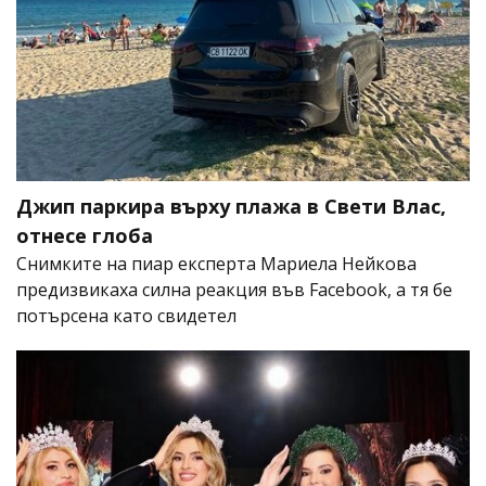
Джип паркира върху плажа в Свети Влас,
отнесе глоба
Снимките на пиар експерта Мариела Нейкова
предизвикаха силна реакция във Facebook, а тя бе
потърсена като свидетел