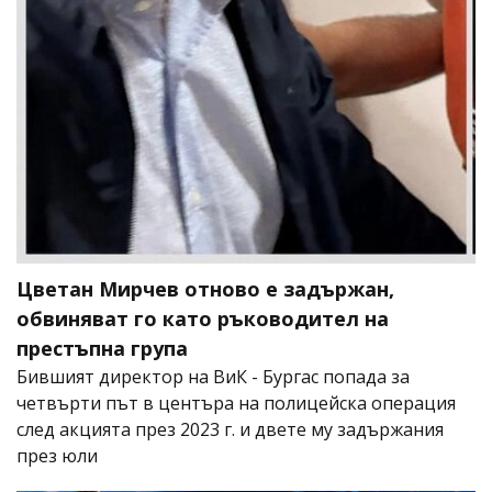
Цветан Мирчев отново е задържан,
обвиняват го като ръководител на
престъпна група
Бившият директор на ВиК - Бургас попада за
четвърти път в центъра на полицейска операция
след акцията през 2023 г. и двете му задържания
през юли