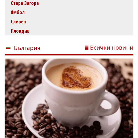
Стара Загора
Ямбол
Сливен
Пловдив
Всички новини
България