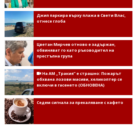
Джип паркира върху плажа в Свети Влас,
отнесе глоба
Цветан Мирчев отново е задържан,
обвиняват го като ръководител на
престъпна група
На АМ „Тракия” е страшно: Пожарът
обхвана лозови масиви, хеликоптер се
включи в гасенето (ОБНОВЕНА)
Седем сигнала за прекаляване с кафето