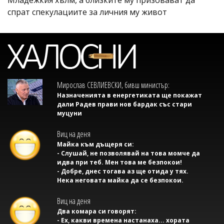
спрат спекулациите за личния му живот
Мирослав СЕВЛИЕВСКИ, бивш министър:
Назначенията в енергетиката ще покажат
дали Радев прави нов бардак със стари
муцуни
Виц на деня
Майка към дъщеря си:
- Слушай, не позволявай на това момче да
идва при теб. Мен това ме безпокои!
- Добре, днес тогава аз ще отида у тях.
Нека неговата майка да се безпокои.
Виц на деня
Два комара си говорят:
- Ех, какви времена настанаха... хората