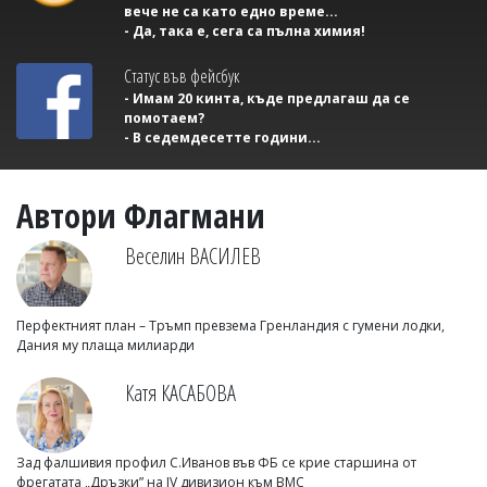
вече не са като едно време...
- Да, така е, сега са пълна химия!
Статус във фейсбук
- Имам 20 кинта, къде предлагаш да се
помотаем?
- В седемдесетте години...
Автори Флагмани
Веселин ВАСИЛЕВ
Перфектният план – Тръмп превзема Гренландия с гумени лодки,
Дания му плаща милиарди
Катя КАСАБОВА
Зад фалшивия профил С.Иванов във ФБ се крие старшина от
фрегатата „Дръзки” на IV дивизион към ВМС