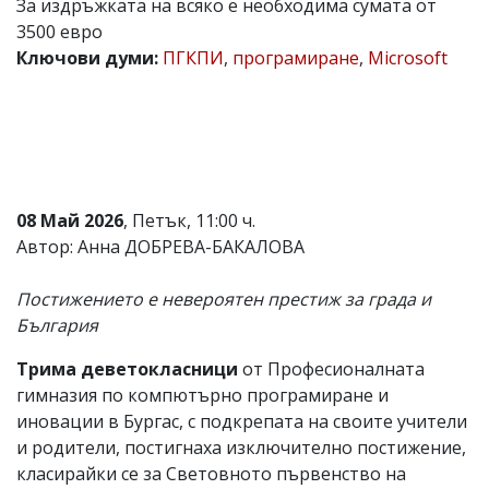
За издръжката на всяко е необходима сумата от
Коментарите
3500 евро
под
Ключови думи:
ПГКПИ
,
програмиране
,
Microsoft
статиите
се
въвеждат
от
читателите
и
редакцията
не
08 Май 2026
, Петък, 11:00 ч.
носи
отговорност
Автор: Анна ДОБРЕВА-БАКАЛОВА
за
тях!
Постижението е невероятен престиж за града и
Ако
откриете
България
обиден
за
Трима деветокласници
от Професионалната
вас
гимназия по компютърно програмиране и
коментар,
моля
иновации в Бургас, с подкрепата на своите учители
сигнализирайте
и родители, постигнаха изключително постижение,
ни!
класирайки се за Световното първенство на