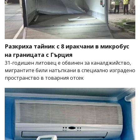
Разкриха тайник с 8 иракчани в микробус
на границата с Гърция
31-годишен литовец е обвинен за каналджийство,
мигрантите били натъпкани в специално изградено
пространство в товарния отсек