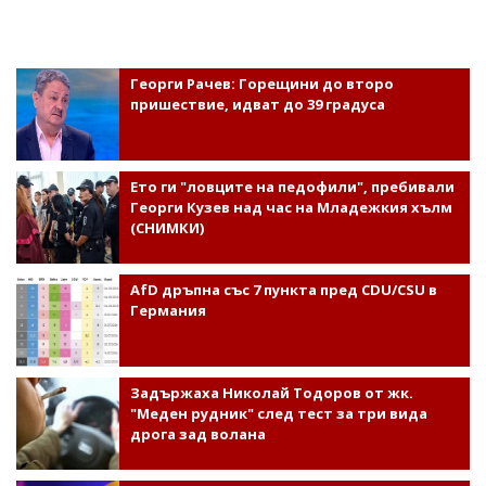
Георги Рачев: Горещини до второ
пришествие, идват до 39 градуса
Ето ги "ловците на педофили", пребивали
Георги Кузев над час на Младежкия хълм
(СНИМКИ)
AfD дръпна със 7 пункта пред CDU/CSU в
Германия
Задържаха Николай Тодоров от жк.
"Меден рудник" след тест за три вида
дрога зад волана