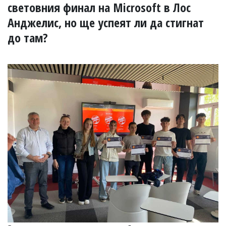
УКРАЙНА
световния финал на Microsoft в Лос
СПОРТ
Анджелис, но ще успеят ли да стигнат
РАЗСЛЕДВАНЕ
до там?
БИЗНЕС
ЮГ
Управители:
Веселин
Василев,
email:
v.vasilev@flagman.bg
Катя
Касабова,
еmail:
k.kassabova@flagman.bg
Главен
редактор:
Иван
Колев,
email:
office@flagman.bg