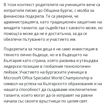
В този контекст родителите на учениците вече са
изпратили писмо до Община Бургас, с молба за
финансова подкрепа. Те са уверени, че
администрацията, като традиционен защитник на
младите таланти, ще съдейства с каквото може, но
помощта може да не е достатъчна, за да се
обезпечи пътуването и участието им.
Подкрепата за тези деца е не само инвестиция в
тяхното лично бъдеще, но и в бъдещето на
България като страна, която развива и утвърдва
лидерски позиции в глобалния технологичен
пейзаж. Участието на бургаските ученици в
Microsoft Office Specialist World Championship е
символ на успеха на българското образование и на
нашата способност да създаваме изключителни
таланти, които могат да се изправят на равни
начала със своите връстници по целия свят.