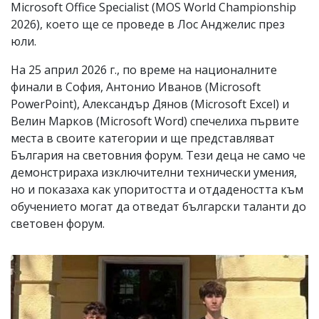
Microsoft Office Specialist (MOS World Championship
2026), което ще се проведе в Лос Анджелис през
юли.
На 25 април 2026 г., по време на националните
финали в София, Антонио Иванов (Microsoft
PowerPoint), Александър Дянов (Microsoft Excel) и
Велин Марков (Microsoft Word) спечелиха първите
места в своите категории и ще представляват
България на световния форум. Тези деца не само че
демонстрираха изключителни технически умения,
но и показаха как упоритостта и отдадеността към
обучението могат да отведат български таланти до
световен форум.