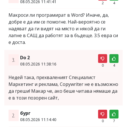
08.05.2026 11:41:41
2
4
Макроси ли програмират в Word? Иначе, да,
добре е да им се помогне. Най-вероятно се
надяват да ги видят на място и някой да ги
лапне в САЩ да работят за в бъдеще. 3.5 евра си
е доста.
Do 2
3.
08.05.2026 11:38:16
0
4
Недей така, прехваленият Специалист
Маркетинг и реклама, Copywriter не е възможно
да греши! Макар че, ако беше читава нямаше да
е в този позорен сайт,
бург
2.
08.05.2026 11:14:40
0
7