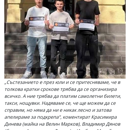
„Състезанието е през юли и се притесняваме, че в
толкова кратки срокове трябва да се организира
всичко. А ние трябва да платим самолетни билети,
такси, нощувки. Надяваме се, че ще можем да се
справим, но няма да ни е никак лесно и затова
апелираме за подкрепа“, коментират Красимира
Динева (майка на Велин Марков), Владимир Дянов