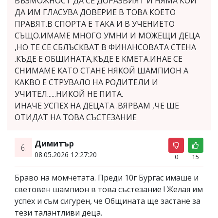
ВЪЗМОЖНОСТ ДА СЕ ДОРАЗВИЯТ И НЯМА КОЙ
ДА ИМ ГЛАСУВА ДОВЕРИЕ В ТОВА КОЕТО
ПРАВЯТ.В СПОРТА Е ТАКА И В УЧЕНИЕТО
СЪЩО.ИМАМЕ МНОГО УМНИ И МОЖЕЩИ ДЕЦА
,НО ТЕ СЕ СБЛЪСКВАТ В ФИНАНСОВАТА СТЕНА
.КЪДЕ Е ОБЩИНАТА,КЪДЕ Е КМЕТА.ИНАЕ СЕ
СНИМАМЕ КАТО СТАНЕ НЯКОЙ ШАМПИОН А
КАКВО Е СТРУВАЛО НА РОДИТЕЛИ И
УЧИТЕЛ......НИКОЙ НЕ ПИТА.
ИНАЧЕ УСПЕХ НА ДЕЦАТА .ВЯРВАМ ,ЧЕ ЩЕ
ОТИДАТ НА ТОВА СЪСТЕЗАНИЕ
Димитър
6.
08.05.2026 12:27:20
0
15
Браво на момчетата. Преди 10г Бургас имаше и
световен шампион в това състезание ! Желая им
успех и съм сигурен, че Общината ще застане за
тези талантливи деца.