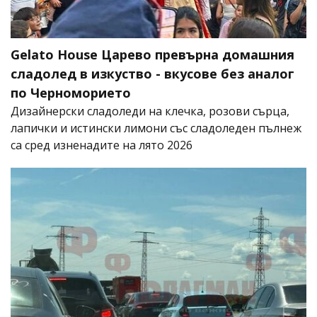
Gelato House Царево превърна домашния
сладолед в изкуство - вкусове без аналог
по Черноморието
Дизайнерски сладоледи на клечка, розови сърца,
лапички и истински лимони със сладоледен пълнеж
са сред изненадите на лято 2026