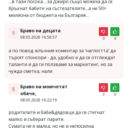
…в тази посока …за Джиро също можеха да се
бръкнат бабите на състезателите…а не 50+
милиона от бюджета на България…
Браво на децата
9.
08.05.2026 16:56:57
0
4
а по повод жлъчния коментар за ‘наглостта’ да
търсят спонсори - да, удобно е да се отглеждат
таланти и да ги ползваме за маркетинг, но за
чужда сметка, нали
Браво на момчетат
8.
обаче,
3
0
08.05.2026 16:22:19
родителите и баби&дядовци да се стегнат
малко и съберат парите.
Сумата не е малка, но не и непосилна.