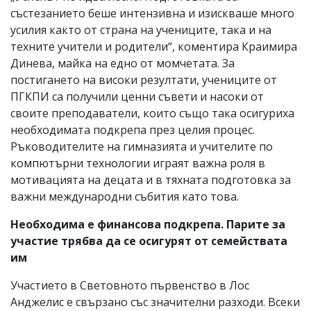
състезанието беше интензивна и изискваше много
усилия както от страна на учениците, така и на
техните учители и родители“, коментира Краимира
Динева, майка на едно от момчетата. За
постигането на високи резултати, учениците от
ПГКПИ са получили ценни съвети и насоки от
своите преподаватели, които също така осигуриха
необходимата подкрепа през целия процес.
Ръководителите на гимназията и учителите по
компютърни технологии играят важна роля в
мотивацията на децата и в тяхната подготовка за
важни международни събития като това.
Необходим
а е
финансова подкрепа
. Парите
за
участие трябва да се осигурят от
семействата
им
Участието в Световното първенство в Лос
Анджелис е свързано със значителни разходи. Всеки