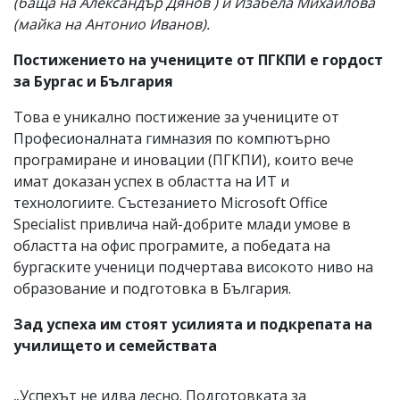
(баща на Александър Дянов ) и Изабела Михайлова
(майка на Aнтонио Иванов).
Постижението на учениците от ПГКПИ
е
гордост
за Бургас и България
Това е уникално постижение за учениците от
Професионалната гимназия по компютърно
програмиране и иновации (ПГКПИ), които вече
имат доказан успех в областта на ИТ и
технологиите. Състезанието Microsoft Office
Specialist привлича най-добрите млади умове в
областта на офис програмите, а победата на
бургаските ученици подчертава високото ниво на
образование и подготовка в България.
Зад успеха
им стоят
усилията и подкрепата на
училището и семействата
„Успехът не идва лесно. Подготовката за