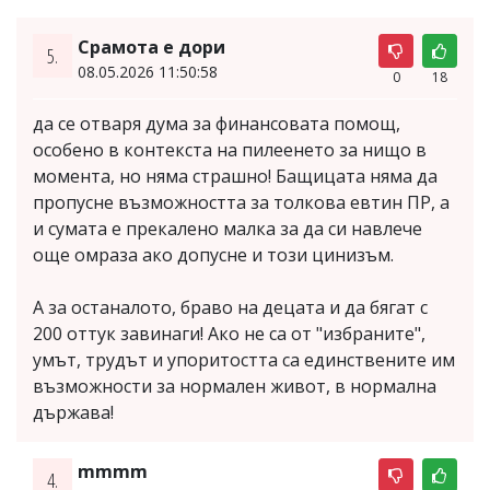
Срамота е дори
5.
08.05.2026 11:50:58
0
18
да се отваря дума за финансовата помощ,
особено в контекста на пилеенето за нищо в
момента, но няма страшно! Бащицата няма да
пропусне възможността за толкова евтин ПР, а
и сумата е прекалено малка за да си навлече
още омраза ако допусне и този цинизъм.
А за останалото, браво на децата и да бягат с
200 оттук завинаги! Ако не са от "избраните",
умът, трудът и упоритостта са единствените им
възможности за нормален живот, в нормална
държава!
mmmm
4.