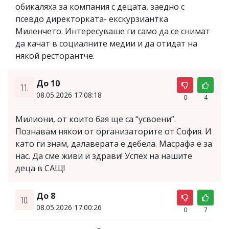
обикаляха за компания с децата, заедно с
псевдо директорката- екскурзиантка
Миленчето. Интересуваше ги само да се снимат
да качат в социалните медии и да отидат на
някой ресторантче.
До 10
11.
08.05.2026 17:08:18
0
4
Милиони, от които бая ще са “усвоени”.
Познавам някои от организаторите от София. И
като ги знам, далаверата е дебела. Масрафа е за
нас. Да сме живи и здрави! Успех на нашите
деца в САЩ!
До 8
10.
08.05.2026 17:00:26
0
7