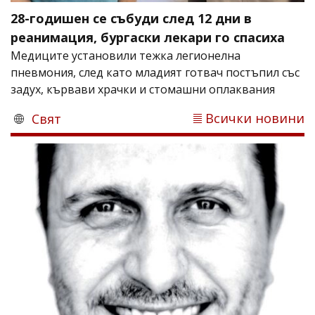
28-годишен се събуди след 12 дни в
реанимация, бургаски лекари го спасиха
Медиците установили тежка легионелна
пневмония, след като младият готвач постъпил със
задух, кървави храчки и стомашни оплаквания
Всички новини
Свят