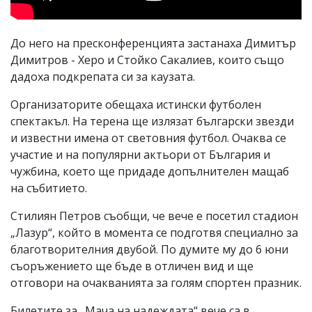
До него на пресконференцията застанаха Димитър
Димитров - Херо и Стойко Сакалиев, които също
дадоха подкрепата си за каузата.
Организаторите обещаха истински футболен
спектакъл. На терена ще излязат български звезди
и известни имена от световния футбол. Очаква се
участие и на популярни актьори от България и
чужбина, което ще придаде допълнителен мащаб
на събитието.
Стилиян Петров съобщи, че вече е посетил стадион
„Лазур“, който в момента се подготвя специално за
благотворителния двубой. По думите му до 6 юни
съоръжението ще бъде в отличен вид и ще
отговори на очакванията за голям спортен празник.
Билетите за „Мача на надеждата“ вече са в