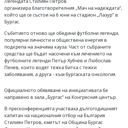
Легендата Стилиян Петров
организира благотворителния „Мач на надеждата“,
който ще се състои на 6 юни на стадион „Лазур“ в
Бургас.
Събитието отново ще обедини футболни легенди,
популярни личности и обществена енергия в
подкрепа на значима кауза. Част от събраните
средства ще бъдат насочени към лечението на
футболните легенди Петър Хубчев и Любослав
Пенев, които водят тежка битка с тежки
заболявания, а друга - към бургаската онкология.
Официалното обявяване на инициативата бе
направено в зала „Бургас“ на Конгресния център.
В пресконференцията участваха дългогодишният
капитан на националния отбор на България
Стилиян Петров, кметът на Община Бургас