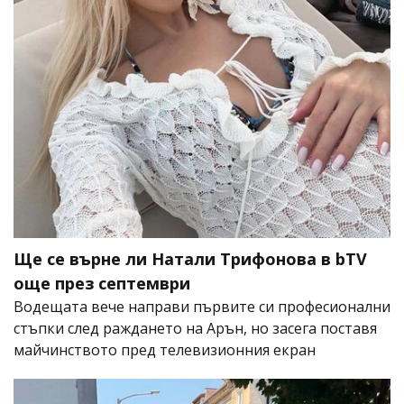
Ще се върне ли Натали Трифонова в bTV
още през септември
Водещата вече направи първите си професионални
стъпки след раждането на Арън, но засега поставя
майчинството пред телевизионния екран