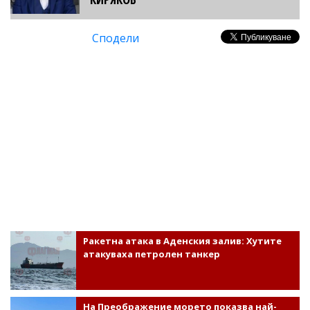
Сподели
Ракетна атака в Аденския залив: Хутите
атакуваха петролен танкер
На Преображение морето показва най-