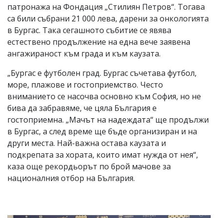
патронажа на Фондация „Стилиян Петров“. Тогава
са били събрани 21 000 лева, дарени за онкологията
в Бургас. Така сегашното събитие се явява
естествено продължение на една вече заявена
ангажираност към града и към каузата.
„Бургас е футболен град. Бургас съчетава футбол,
море, плажове и гостоприемство. Често
вниманието се насочва основно към София, но не
бива да забравяме, че цяла България е
гостоприемна. „Мачът на надеждата“ ще продължи
в Бургас, а след време ще бъде организиран и на
други места. Най-важна остава каузата и
подкрепата за хората, които имат нужда от нея“,
каза още рекордьорът по брой мачове за
националния отбор на България.