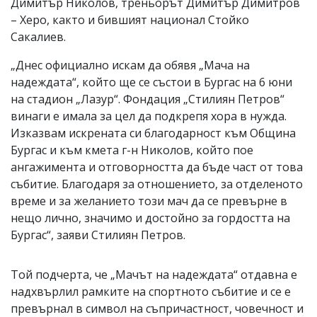
Димитър Николов, треньорът Димитър Димитров
– Херо, както и бившият национал Стойко
Сакалиев.
„Днес официално искам да обявя „Мача на
надеждата“, който ще се състои в Бургас на 6 юни
на стадион „Лазур“. Фондация „Стилиян Петров“
винаги е имала за цел да подкрепя хора в нужда.
Изказвам искрената си благодарност към Община
Бургас и към кмета г-н Николов, който пое
ангажимента и отговорността да бъде част от това
събитие. Благодаря за отношението, за отделеното
време и за желанието този мач да се превърне в
нещо лично, значимо и достойно за гордостта на
Бургас“, заяви Стилиян Петров.
Той подчерта, че „Мачът на надеждата“ отдавна е
надхвърлил рамките на спортното събитие и се е
превърнал в символ на съпричастност, човечност и