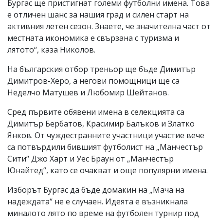
Бургас ще пристигнат големи футболни имена. Това
е отличен шанс за нашия град и силен старт на
активния летен сезон. Знаете, че значителна част от
местната икономика е свързана с туризма и
лятото“, каза Николов.
На българския отбор треньор ще бъде Димитър
Димитров-Херо, а негови помощници ще са
Неделчо Матушев и Любомир Шейтанов.
Сред първите обявени имена в селекцията са
Димитър Бербатов, Красимир Балъков и Златко
Янков. От чуждестранните участници участие вече
са потвърдили бившият футболист на „Манчестър
Сити“ Джо Харт и Уес Браун от „Манчестър
Юнайтед“, като се очакват и още популярни имена.
Изборът Бургас да бъде домакин на „Мача на
надеждата“ не е случаен. Идеята е възникнала
миналото лято по време на футболен турнир под