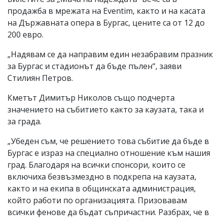
продажба в мрежата на Eventim, както и на касата
на Държавната опера в Бургас, цените са от 12 до
200 евро.
„Надявам се да направим един незабравим празник
за Бургас и стадионът да бъде пълен“, заяви
Стилиян Петров.
Кметът Димитър Николов също подчерта
значението на събитието както за каузата, така и
за града.
„Убеден съм, че решението това събитие да бъде в
Бургас е израз на специално отношение към нашия
град. Благодаря на всички спонсори, които се
включиха безвъзмездно в подкрепа на каузата,
както и на екипа в общинската администрация,
който работи по организацията. Призовавам
всички фенове да бъдат съпричастни. Разбрах, че в