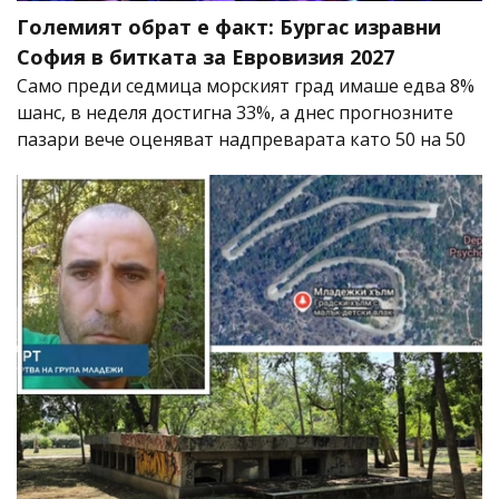
Големият обрат е факт: Бургас изравни
София в битката за Евровизия 2027
Само преди седмица морският град имаше едва 8%
шанс, в неделя достигна 33%, а днес прогнозните
пазари вече оценяват надпреварата като 50 на 50