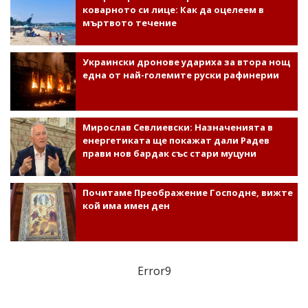
коварното си лице: Как да оцелеем в
мъртвото течение
Украински дронове удариха за втора нощ
една от най-големите руски рафинерии
Мирослав Севлиевски: Назначенията в
енергетиката ще покажат дали Радев
прави нов бардак със стари муцуни
Почитаме Преображение Господне, вижте
кой има имен ден
Error9