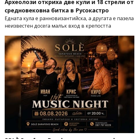
Археолози откриха две кули и 18 стрели от
средновековна битка в Русокастро
Едната кула е ранновизантийска, а другата е пазела
неизвестен досега малък вход в крепостта