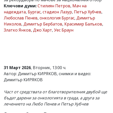
Ключови думи:
Стилиян Петров
,
Мач на
Коментарите
под
надеждата
,
Бургас
,
стадион Лазур
,
Петър Хубчев
,
статиите
Любослав Пенев
,
онкология Бургас
,
Димитър
се
Николов
,
Димитър Бербатов
,
Красимир Балъков
,
въвеждат
от
Златко Янков
,
Джо Харт
,
Уес Браун
читателите
и
редакцията
не
носи
отговорност
за
тях!
31 Март 2026
, Вторник, 13:00 ч.
Ако
Автор: Димитър КИРЯКОВ, снимки и видео:
откриете
обиден
Димитър КИРЯКОВ
за
вас
Част от средствата от благотворителния двубой ще
коментар,
моля
бъдат дарени за онкологията в града, а друга за
сигнализирайте
лечението на Любо Пенев и Петър Хубчев
ни!