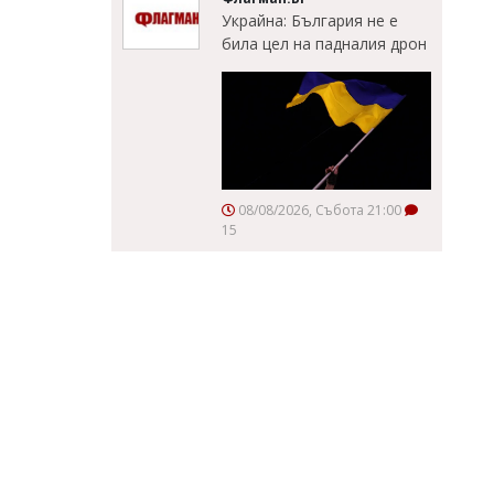
Украйна: България не е
била цел на падналия дрон
08/08/2026, Събота 21:00
15