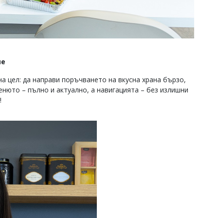
ие
сна цел: да направи поръчването на вкусна храна бързо,
енюто – пълно и актуално, а навигацията – без излишни
!