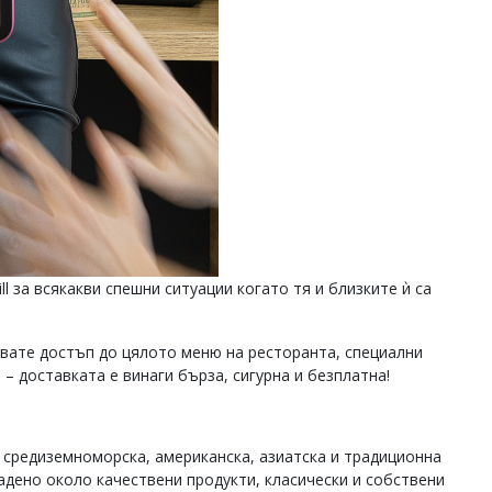
l за всякакви спешни ситуации когато тя и близките ѝ са
авате достъп до цялото меню на ресторанта, специални
– доставката е винаги бърза, сигурна и безплатна!
ка, средиземноморска, американска, азиатска и традиционна
адено около качествени продукти, класически и собствени