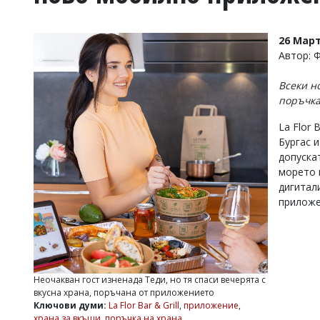
УКРАЙНА
СПОРТ
26 Март
РАЗСЛЕДВАНЕ
Автор: 
БИЗНЕС
Всеки н
ЮГ
поръчк
La Flor 
Управители:
Бургас и
Веселин
Василев,
допуска
email:
морето 
v.vasilev@flagman.bg
дигитал
Катя
приложе
Касабова,
еmail:
k.kassabova@flagman.bg
Главен
редактор:
Иван
Неочакван гост изненада Теди, но тя спаси вечерята с
Колев,
вкусна храна, поръчана от приложението
email:
Ключови думи:
La Flor Bar & Grill
,
приложение
,
office@flagman.bg
храна за вкъщи
,
поръчка на храна