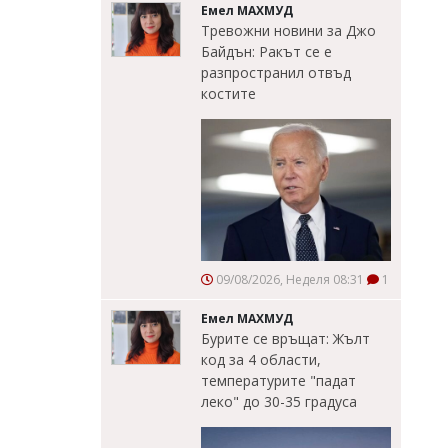
Емел МАХМУД
Тревожни новини за Джо
Байдън: Ракът се е
разпространил отвъд
костите
09/08/2026, Неделя 08:31
1
Емел МАХМУД
Бурите се връщат: Жълт
код за 4 области,
температурите "падат
леко" до 30-35 градуса