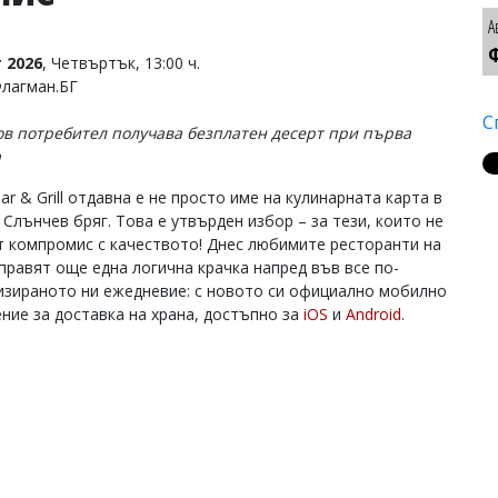
А
Ф
 2026
, Четвъртък, 13:00 ч.
Флагман.БГ
С
ов потребител получава безплатен десерт при първа
а
Bar & Grill отдавна е не просто име на кулинарната карта в
 Слънчев бряг. Това е утвърден избор – за тези, които не
т компромис с качеството! Днес любимите ресторанти на
правят още една логична крачка напред във все по-
изираното ни ежедневие: с новото си официално мобилно
ние за доставка на храна, достъпно за
iOS
и
Android
.