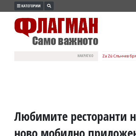
КАТЕГОРИИ
ПРОМО
ЗОНА
ИЗБОРИ
2026
ПРАКТИЧНО
НАКРАТКО
Za Zú Слънчев бря
КУЛТУРА
ЗДРАВЕ
ПОЛИТИКА
ОБЩИНИ
ОБЩЕСТВО
ЛАЙФСТАЙЛ
Любимите ресторанти н
ВОЙНАТА
ново мобилно приложе
В