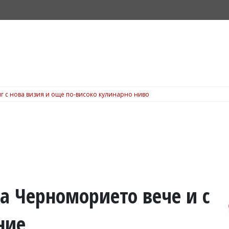
г с нова визия и още по-високо кулинарно ниво
а Черноморието вече и с
ние