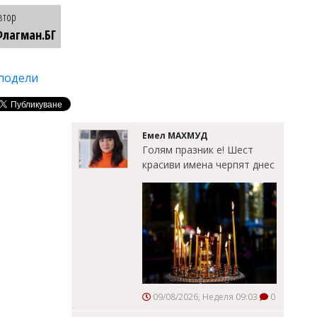
втор
лагман.БГ
подели
Емел МАХМУД
Голям празник е! Шест
красиви имена черпят днес
09/08/2026, Неделя 09:03
0