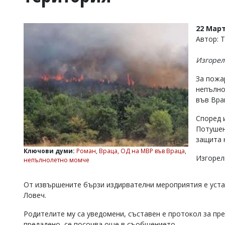
УКРАЙНА
СПОРТ
22 Март
РАЗСЛЕДВАНЕ
Автор: 
БИЗНЕС
Изгорел
ЮГ
За пожа
непълно
Управители:
във Вра
Веселин
Василев,
Според 
email:
v.vasilev@flagman.bg
Потушен
Катя
защита 
Касабова,
Ключови думи:
Роман
,
Враца
,
ОД на МВР във Враца
,
еmail:
k.kassabova@flagman.bg
Изгорели
непълнолетно момче
Главен
редактор:
От извършените бързи издирвателни мероприятия е устан
Иван
Ловеч.
Колев,
email:
Родителите му са уведомени, съставен е протокол за пр
office@flagman.bg
предадено, се посочва още в съобщението.