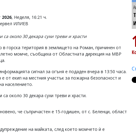
А
Т
 2026
, Неделя, 16:21 ч.
Тервел ИЛИЕВ
и са около 30 декара сухи треви и храсти
р в горска територия в землището на Роман, причинен от
К
летно момче, съобщиха от Областната дирекция на МВР
ца.
С
информацията сигнал за огъня е подаден вчера в 13:50 часа.
 е от екип на местния участък за пожарна безопасност и
на населението.
 са около 30 декара сухи треви и храсти.
овено, че съпричастен е 15-годишен, от с. Беленци, област
едупреждение на майката, след което момчето ѝ е