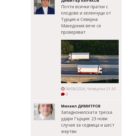
Димитър КИРЯКОВ
Почти всички пратки с
плодове и зеленчуци от
Турция и Северна
Македония вече се
проверяват
06/08/2026, Четвъртък 21:30
0
Михаил ДИМИТРОВ
Западнонилската треска
удари Гърция: 23 нови
случая за седмица и шест
жертви