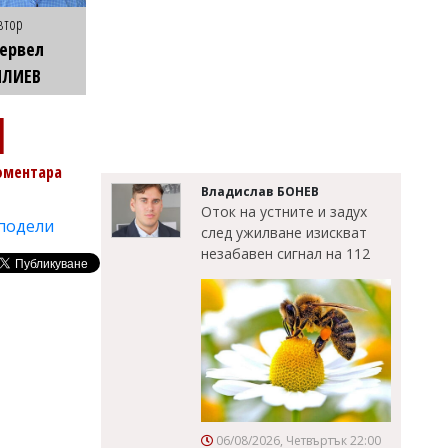
втор
ервел
ИЛИЕВ
1
оментара
Владислав БОНЕВ
Оток на устните и задух
подели
след ужилване изискват
незабавен сигнал на 112
06/08/2026, Четвъртък 22:00