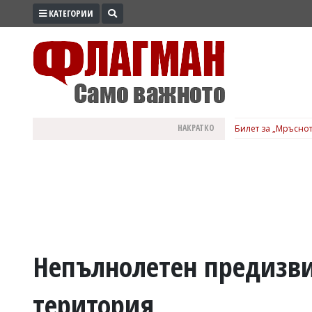
КАТЕГОРИИ
ПРОМО
ЗОНА
ИЗБОРИ
2026
ПРАКТИЧНО
НАКРАТКО
Билет за „Мръснот
КУЛТУРА
ЗДРАВЕ
ПОЛИТИКА
ОБЩИНИ
ОБЩЕСТВО
ЛАЙФСТАЙЛ
Непълнолетен предизви
ВОЙНАТА
територия
В