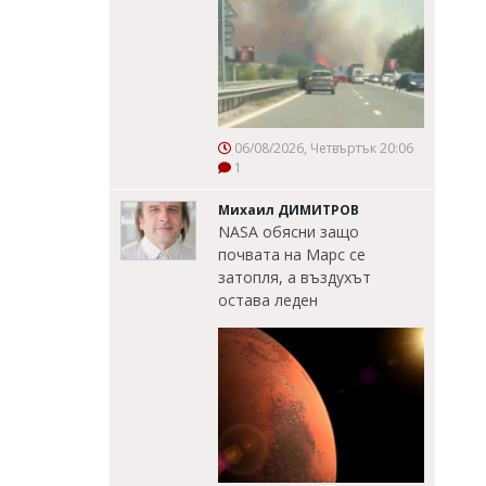
06/08/2026, Четвъртък 20:06
1
Михаил ДИМИТРОВ
NASA обясни защо
почвата на Марс се
затопля, а въздухът
остава леден