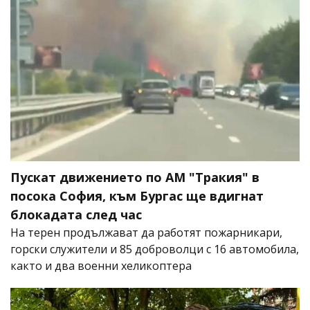
Пускат движението по АМ "Тракия" в
посока София, към Бургас ще вдигнат
блокадата след час
На терен продължават да работят пожарникари,
горски служители и 85 доброволци с 16 автомобила,
както и два военни хеликоптера