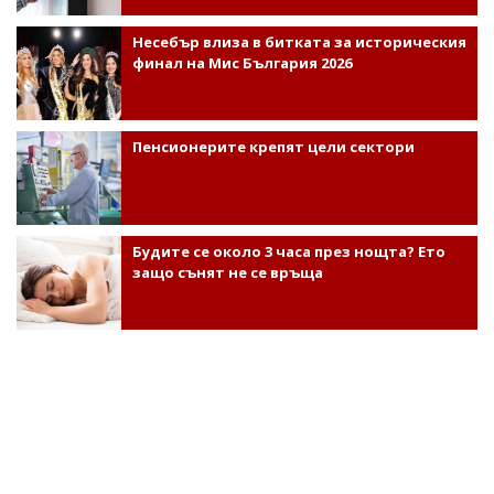
Несебър влиза в битката за историческия
финал на Мис България 2026
Пенсионерите крепят цели сектори
Будите се около 3 часа през нощта? Ето
защо сънят не се връща