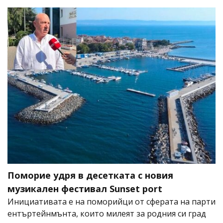
Поморие удря в десетката с новия
музикален фестивал Sunset port
Инициативата е на поморийци от сферата на парти
ентъртейнмънта, които милеят за родния си град