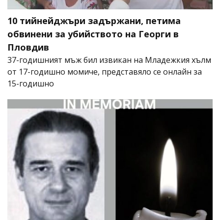
10 тийнейджъри задържани, петима
обвинени за убийството на Георги в
Пловдив
37-годишният мъж бил извикан на Младежкия хълм
от 17-годишно момиче, представяло се онлайн за
15-годишно