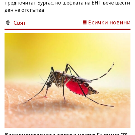
предпочитат Бургас, но шефката на БНТ вече шести
ден не отстъпва
Всички новини
Свят
Западнонилската треска удари Гърция: 23