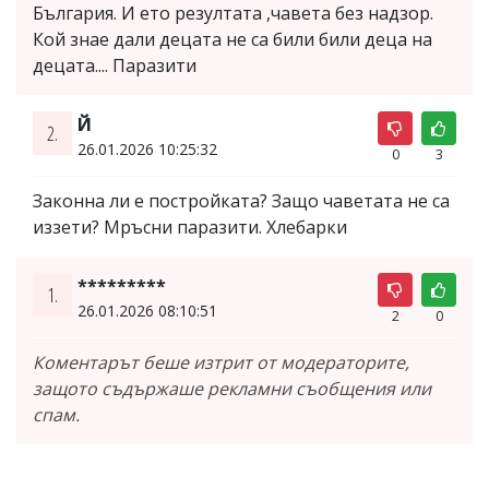
България. И ето резултата ,чавета без надзор.
Кой знае дали децата не са били били деца на
децата.... Паразити
Й
2.
26.01.2026 10:25:32
0
3
Законна ли е постройката? Защо чаветата не са
иззети? Мръсни паразити. Хлебарки
*********
1.
26.01.2026 08:10:51
2
0
Коментарът беше изтрит от модераторите,
защото съдържаше рекламни съобщения или
спам.