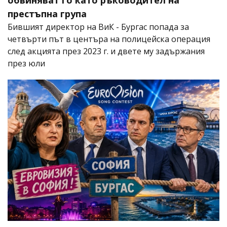
обвиняват го като ръководител на
престъпна група
Бившият директор на ВиК - Бургас попада за
четвърти път в центъра на полицейска операция
след акцията през 2023 г. и двете му задържания
през юли