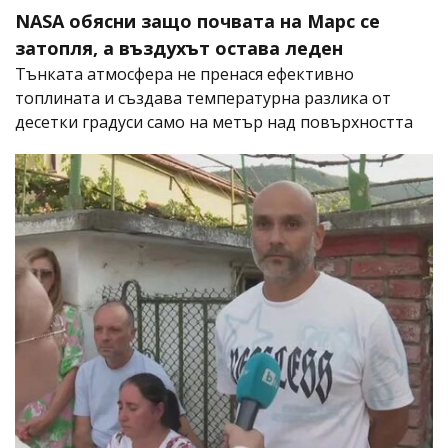
NASA обясни защо почвата на Марс се
затопля, а въздухът остава леден
Тънката атмосфера не пренася ефективно
топлината и създава температурна разлика от
десетки градуси само на метър над повърхността