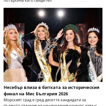
потърсена като свидетел
Несебър влиза в битката за историческия
финал на Мис България 2026
Морският град е сред десетте кандидати за
първото издание на националния конкурс извън