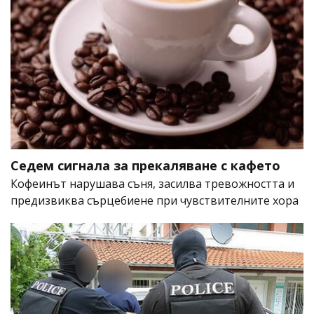
Седем сигнала за прекаляване с кафето
Кофеинът нарушава съня, засилва тревожността и
предизвиква сърцебиене при чувствителните хора