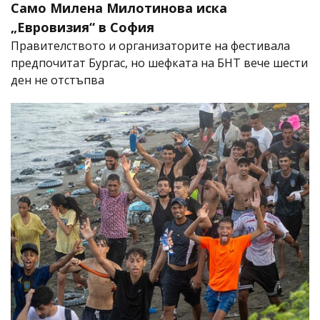
Само Милена Милотинова иска
„Евровизия“ в София
Правителството и организаторите на фестивала
предпочитат Бургас, но шефката на БНТ вече шести
ден не отстъпва