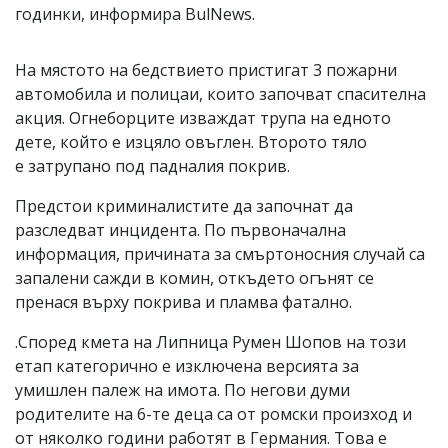
годинки, информира BulNews.
На мястото на бедствието пристигат 3 пожарни
автомобила и полицаи, които започват спасителна
акция. Огнеборците изваждат трупа на едното
дете, който е изцяло овъглен. Второто тяло
е затрупано под падналия покрив.
Предстои криминалистите да започнат да
разследват инцидента. По първоначална
информация, причината за смъртоносния случай са
запалени сажди в комин, откъдето огънят се
пренася върху покрива и пламва фатално.
.Според кмета на Липница Румен Шопов на този
етап категорично е изключена версията за
умишлен палеж на имота. По негови думи
родителите на 6-те деца са от ромски произход и
от няколко години работят в Германия. Това е