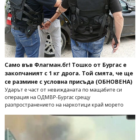
Само във Флагман.бг! Тошко от Бургас е
закопчаният с 1 кг дрога. Той смята, че ще
се размине с условна присъда (ОБНОВЕНА)
Ударът е част от невижданата по мащабите си
операция на ОДМВР-Бургас срещу
разпространението на наркотици край морето