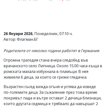
Коментарите
под
статиите
се
въвеждат
от
читателите
26 Януари 2026
, Понеделник, 07:10 ч.
и
Автор: Флагман.БГ
редакцията
не
носи
Родителите от няколко години работят в Германия
отговорност
за
Огромна трагедия стана вчера следобед във
тях!
Ако
врачанското село Липница. Около 15.00 часа къща в
откриете
ромската махала избухнала в пламъци. В нея
обиден
живеели 6 деца, за които се грижи гледачка.
за
вас
Възрастен съсед вижда огъня и успява да изведе
коментар,
моля
по-големите деца. За съжаление през това време
сигнализирайте
покривът пада и вътре остават 2 дечица близнаци,
ни!
които другата седмица е трябвало да навършат 2