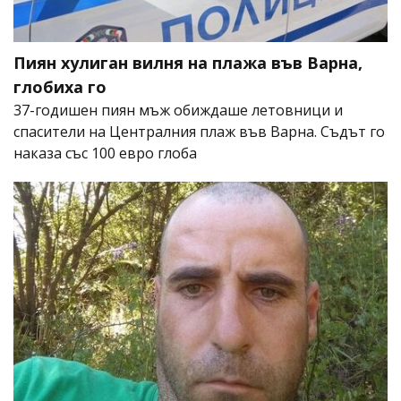
Пиян хулиган вилня на плажа във Варна,
глобиха го
37-годишен пиян мъж обиждаше летовници и
спасители на Централния плаж във Варна. Съдът го
наказа със 100 евро глоба