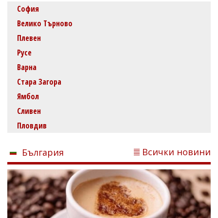
София
Велико Търново
Плевен
Русе
Варна
Стара Загора
Ямбол
Сливен
Пловдив
Всички новини
България