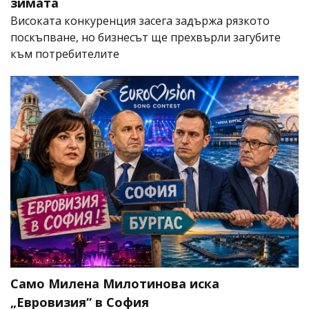
зимата
Високата конкуренция засега задържа рязкото
поскъпване, но бизнесът ще прехвърли загубите
към потребителите
Само Милена Милотинова иска
„Евровизия“ в София