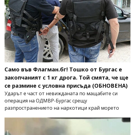
Само във Флагман.бг! Тошко от Бургас е
закопчаният с 1 кг дрога. Той смята, че ще
се размине с условна присъда (ОБНОВЕНА)
Ударът е част от невижданата по мащабите си
операция на ОДМВР-Бургас срещу
разпространението на наркотици край морето