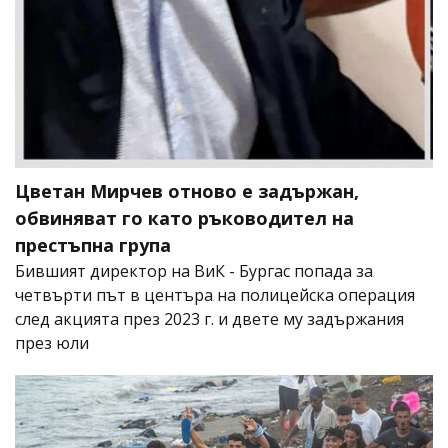
Цветан Мирчев отново е задържан,
обвиняват го като ръководител на
престъпна група
Бившият директор на ВиК - Бургас попада за
четвърти път в центъра на полицейска операция
след акцията през 2023 г. и двете му задържания
през юли