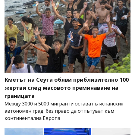
Кметът на Сеута обяви приблизително 100
жертви след масовото преминаване на
границата
Между 3000 и 5000 мигранти остават в испанския
автономен град, без право да отпътуват към
континентална Европа