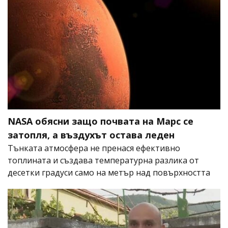
NASA обясни защо почвата на Марс се
затопля, а въздухът остава леден
Тънката атмосфера не пренася ефективно
топлината и създава температурна разлика от
десетки градуси само на метър над повърхността