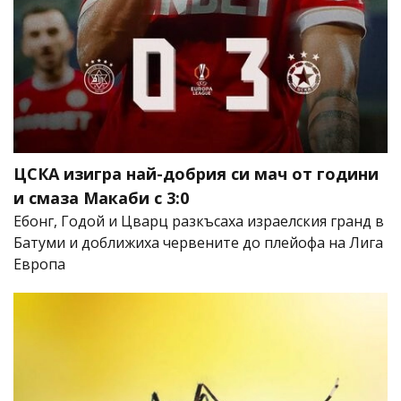
ЦСКА изигра най-добрия си мач от години
и смаза Макаби с 3:0
Ебонг, Годой и Цварц разкъсаха израелския гранд в
Батуми и доближиха червените до плейофа на Лига
Европа