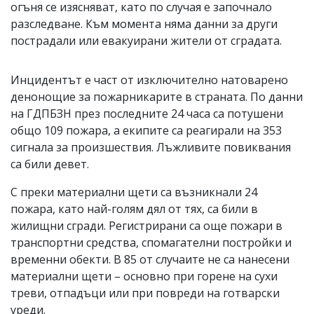
огъня се изясняват, като по случая е започнало
разследване. Към момента няма данни за други
пострадали или евакуирани жители от сградата.
Инцидентът е част от изключително натоварено
денонощие за пожарникарите в страната. По данни
на ГДПБЗН през последните 24 часа са потушени
общо 109 пожара, а екипите са реагирали на 353
сигнала за произшествия. Лъжливите повиквания
са били девет.
С преки материални щети са възникнали 24
пожара, като най-голям дял от тях, са били в
жилищни сгради. Регистрирани са още пожари в
транспортни средства, спомагателни постройки и
временни обекти. В 85 от случаите не са нанесени
материални щети – основно при горене на сухи
треви, отпадъци или при повреди на готварски
уреди.