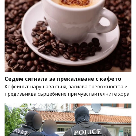
Седем сигнала за прекаляване с кафето
Кофеинът нарушава съня, засилва тревожността и
предизвиква сърцебиене при чувствителните хора