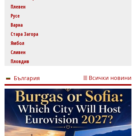
Плевен
Русе
Варна
Стара Загора
Ямбол
Сливен
Пловдив
Всички новини
България