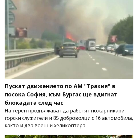
Пускат движението по АМ "Тракия" в
посока София, към Бургас ще вдигнат
блокадата след час
На терен продължават да работят пожарникари,
горски служители и 85 доброволци с 16 автомобила,
както и два военни хеликоптера