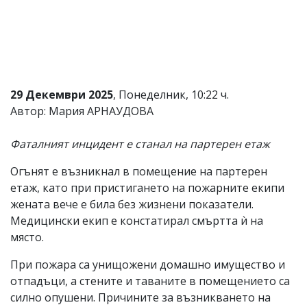
Коментарите
под
статиите
се
въвеждат
от
читателите
29 Декември 2025
, Понеделник, 10:22 ч.
и
Автор: Мария АРНАУДОВА
редакцията
не
носи
Фаталният инцидент е станал на партерен етаж
отговорност
за
Огънят е възникнал в помещение на партерен
тях!
етаж, като при пристигането на пожарните екипи
Ако
откриете
жената вече е била без жизнени показатели.
обиден
Медицински екип е констатирал смъртта ѝ на
за
място.
вас
коментар,
моля
При пожара са унищожени домашно имущество и
сигнализирайте
отпадъци, а стените и таваните в помещението са
ни!
силно опушени. Причините за възникването на