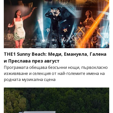
THE1 Sunny Beach: Меди, Емануела, Галена
и Преслава през август
Програмата обещава безсънни нощи, първокласно
изживяване и селекция от най-големите имена на
родната музикална сцена