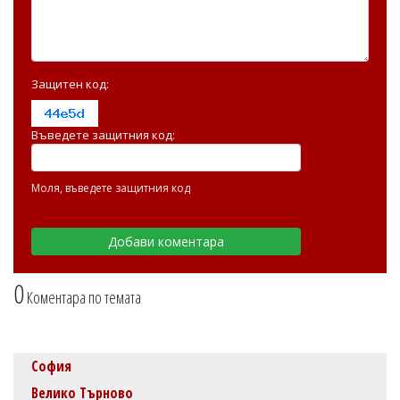
Защитен код:
Въведете защитния код:
Моля, въведете защитния код
0
Коментара по темата
София
Велико Търново