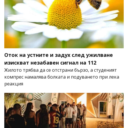
Оток на устните и задух след ужилване
изискват незабавен сигнал на 112
Жилото трябва да се отстрани бързо, а студеният
компрес намалява болката и подуването при лека
реакция