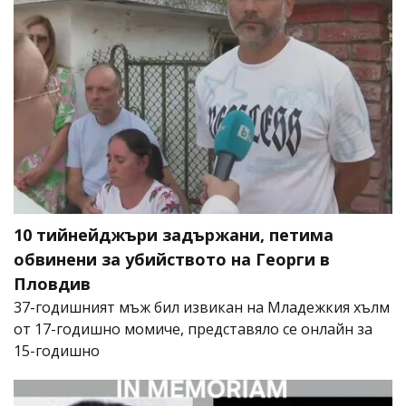
10 тийнейджъри задържани, петима
обвинени за убийството на Георги в
Пловдив
37-годишният мъж бил извикан на Младежкия хълм
от 17-годишно момиче, представяло се онлайн за
15-годишно