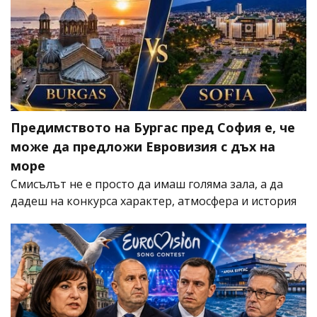
Предимството на Бургас пред София е, че
може да предложи Евровизия с дъх на
море
Смисълът не е просто да имаш голяма зала, а да
дадеш на конкурса характер, атмосфера и история