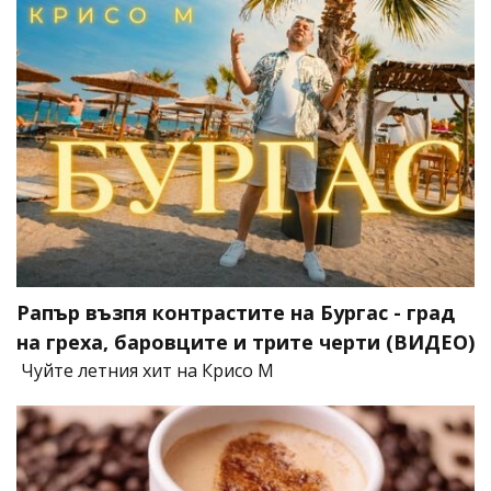
Рапър възпя контрастите на Бургас - град
на греха, баровците и трите черти (ВИДЕО)
Чуйте летния хит на Крисо М