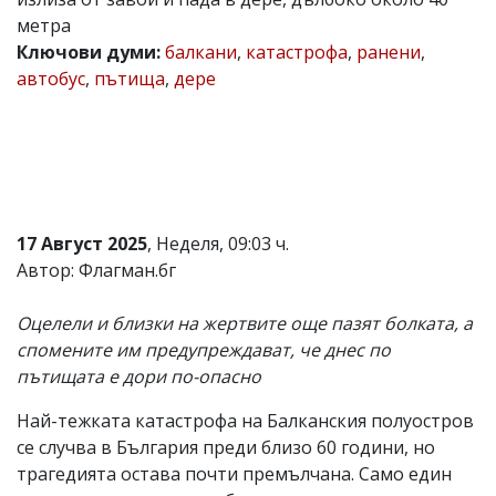
метра
Коментарите
под
Ключови думи:
балкани
,
катастрофа
,
ранени
,
статиите
автобус
,
пътища
,
дере
се
въвеждат
от
читателите
и
редакцията
не
носи
17 Август 2025
, Неделя, 09:03 ч.
отговорност
за
Автор: Флагман.бг
тях!
Ако
Оцелели и близки на жертвите още пазят болката, а
откриете
обиден
спомените им предупреждават, че днес по
за
пътищата е дори по-опасно
вас
коментар,
Най-тежката катастрофа на Балканския полуостров
моля
сигнализирайте
се случва в България преди близо 60 години, но
ни!
трагедията остава почти премълчана. Само един