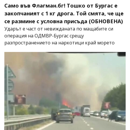
Само във Флагман.бг! Тошко от Бургас е
закопчаният с 1 кг дрога. Той смята, че ще
се размине с условна присъда (ОБНОВЕНА)
Ударът е част от невижданата по мащабите си
операция на ОДМВР-Бургас срещу
разпространението на наркотици край морето