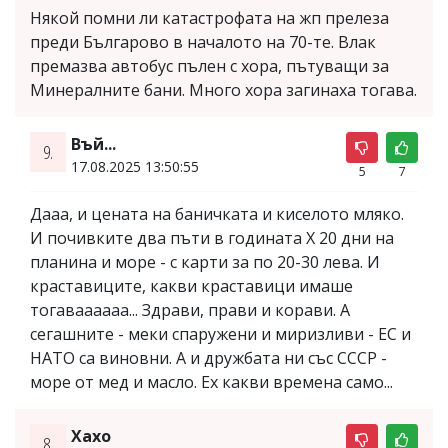
Някой помни ли катастрофата на жп прелеза
преди Българово в началото на 70-те. Влак
премазва автобус пълен с хора, пътуващи за
Минералните бани. Много хора загинаха тогава.
Въй...
9.
17.08.2025 13:50:55
5
7
Дааа, и цената на баничката и киселото мляко.
И почивките два пъти в годината Х 20 дни на
планина и море - с карти за по 20-30 лева. И
краставиците, какви краставици имаше
тогаваааааа... Здрави, прави и корави. А
сегашните - меки спаружени и миризливи - ЕС и
НАТО са виновни. А и дружбата ни със СССР -
море от мед и масло. Ех какви времена само...
Хахо
8.