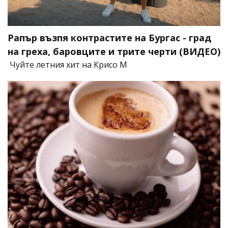
Рапър възпя контрастите на Бургас - град
на греха, баровците и трите черти (ВИДЕО)
Чуйте летния хит на Крисо М