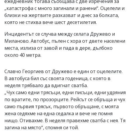
ежедневник тогава съобщава с две изречения за
„катастрофа с много загинали и ранени“. Оцелели и
близки на жертвите разказват и днес за болката,
която не стихва вече шест десетилетия.
Инцидентът се случва между селата Дружево и
Миланово. Автобус, пълен с хора от двете населени
места, излиза от завой и пада в дере, дълбоко
около 40 метра.
Славчо Георгиев от Дружево е един от оцелелите.
В автобуса бил със своята годеница, с която в
неделя трябвало да вдигнат сватба.
„Чух само едни трясъци, едни писъци, едни удряния
по вратите, по прозорците. Рейсът се обръща и чух
само първия трясък, първото обръщане, с моята
жена седяхме на една седалка и вече не помня
нищо. Отивахме. В неделя правехме сватба с нея. Тя
загина на място“, спомня си той.