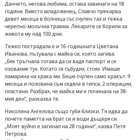
Данчето, негова любима, остава завинаги на 18
години. Вместо младоженец, Славчо прекарва
девет месеца в болница със счупен таз и тежка
черепно-мозъчна травма. Лекарите се борили за
живота му над 100 дни.
Тежко пострадала е и 16-годишната Цветана
Иванова, пътувала с майка си, която загива.
„Бях тръгнала тогава да си вадя паспорт и се
озовахме тук. Когато се събудих, стоях. Имаше
ламарина на крака ми. Беше счупен само кракът. 9
месеца и половина съм седяла в гипса, 2 операции,
пластини. Разбрах, че майка ми е починала на 38-
мия ден“, разказва тя.
Николина Ангелова също губи близки. Тя идва да
почете паметта на брат си и води дъщеря си.
„Моят вуйчо е загинал на 28 години“, казва Петя
Петрова.