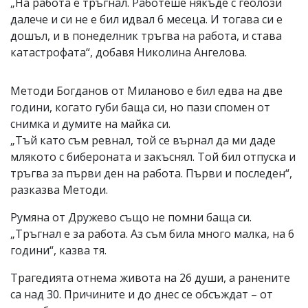
„На работа е тръгнал. Работеше някъде с геолози
далече и си не е бил идвал 6 месеца. И тогава си е
дошъл, и в понеделник тръгва на работа, и става
катастрофата“, добавя Николина Ангелова.
Методи Богданов от Миланово е бил едва на две
години, когато губи баща си, но пази спомен от
снимка и думите на майка си.
„Тъй като съм ревнал, той се върнал да ми даде
млякото с бибероната и закъснял. Той бил отпуска и
тръгва за първи ден на работа. Първи и последен“,
разказва Методи.
Румяна от Дружево също не помни баща си.
„Тръгнал е за работа. Аз съм била много малка, на 6
години“, казва тя.
Трагедията отнема живота на 26 души, а ранените
са над 30. Причините и до днес се обсъждат – от