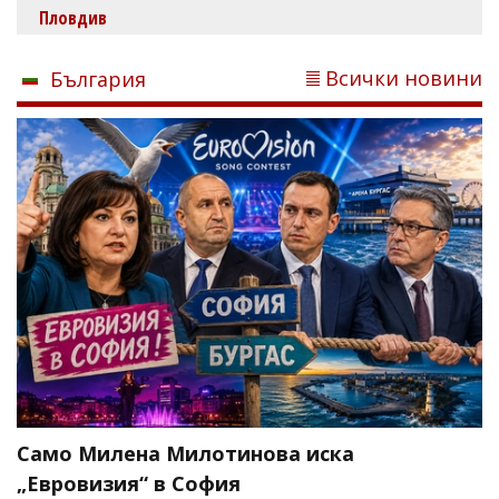
Пловдив
Всички новини
България
Само Милена Милотинова иска
„Евровизия“ в София