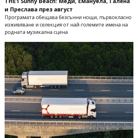
THE1 Sunny Beach: Меди, Емануела, Галена
и Преслава през август
Програмата обещава безсънни нощи, първокласно
изживяване и селекция от най-големите имена на
родната музикална сцена