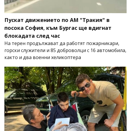
Пускат движението по АМ "Тракия" в
посока София, към Бургас ще вдигнат
блокадата след час
На терен продължават да работят пожарникари,
горски служители и 85 доброволци с 16 автомобила,
както и два военни хеликоптера