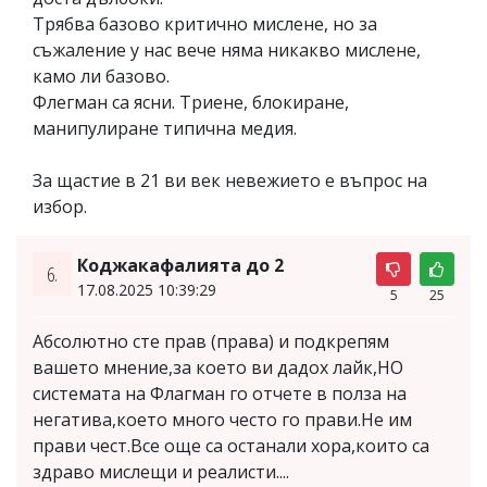
Трябва базово критично мислене, но за
съжаление у нас вече няма никакво мислене,
камо ли базово.
Флегман са ясни. Триене, блокиране,
манипулиране типична медия.
За щастие в 21 ви век невежието е въпрос на
избор.
Коджакафалията до 2
6.
17.08.2025 10:39:29
5
25
Абсолютно сте прав (права) и подкрепям
вашето мнение,за което ви дадох лайк,НО
системата на Флагман го отчете в полза на
негатива,което много често го прави.Не им
прави чест.Все още са останали хора,които са
здраво мислещи и реалисти....