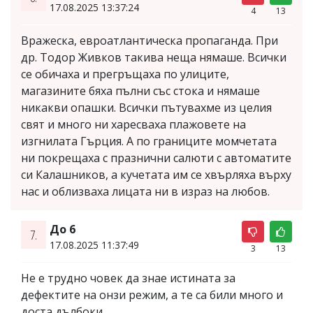
17.08.2025 13:37:24
4
13
Вражеска, евроатлантическа пропаганда. При
др. Тодор Живков такива неща нямаше. Всички
се обичаха и прегръщаха по улиците,
магазините бяха пълни със стока и нямаше
никакви опашки. Всички пътувахме из целия
свят и много ни харесваха плажовете на
изгнилата Гърция. А по границите момчетата
ни покрещаха с празнични салюти с автоматите
си Калашников, а кучетата им се хвърляха върху
нас и облизваха лицата ни в израз на любов.
До 6
7.
17.08.2025 11:37:49
3
13
Не е трудно човек да знае истината за
дефектите на онзи режим, а те са били много и
доста дълбоки.