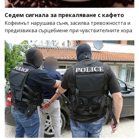
Седем сигнала за прекаляване с кафето
Кофеинът нарушава съня, засилва тревожността и
предизвиква сърцебиене при чувствителните хора