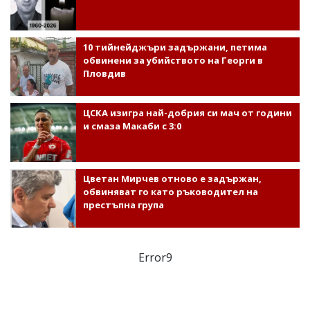
10 тийнейджъри задържани, петима
обвинени за убийството на Георги в
Пловдив
ЦСКА изигра най-добрия си мач от години
и смаза Макаби с 3:0
Цветан Мирчев отново е задържан,
обвиняват го като ръководител на
престъпна група
Error9