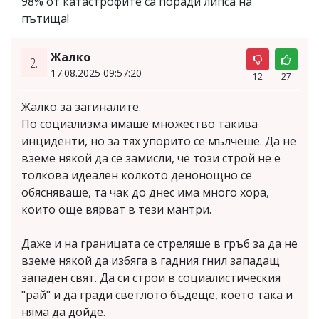
98% от катастрофите са поради липса на
пътища!
Жалко
2.
17.08.2025 09:57:20
12
27
Жалко за загиналите.
По социализма имаше множество такива
инциденти, но за тях упорито се мълчеше. Да не
вземе някой да се замисли, че този строй не е
толкова идеален колкото денонощно се
обясняваше, та чак до днес има много хора,
които още вярват в тези мантри.
Даже и на границата се стреляше в гръб за да не
вземе някой да избяга в гадния гнил западащ
западен свят. Да си строи в социалистическия
"рай" и да гради светлото бъдеще, което така и
няма да дойде.