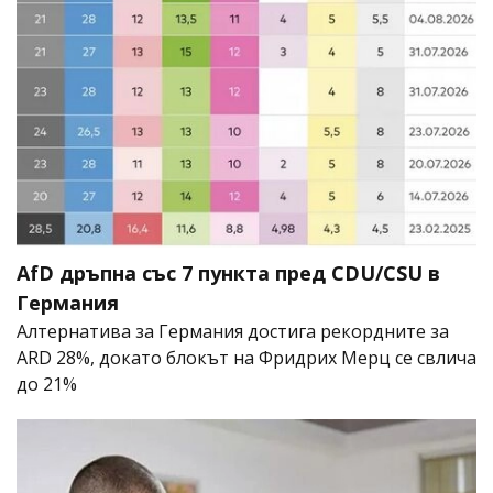
AfD дръпна със 7 пункта пред CDU/CSU в
Германия
Алтернатива за Германия достига рекордните за
ARD 28%, докато блокът на Фридрих Мерц се свлича
до 21%