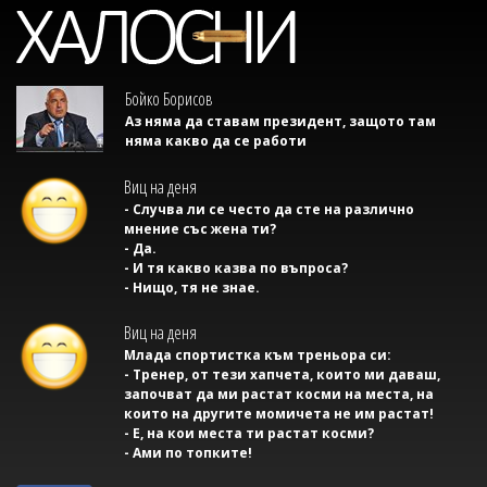
Бойко Борисов
Аз няма да ставам президент, защото там
няма какво да се работи
Виц на деня
- Случва ли се често да сте на различно
мнение със жена ти?
- Да.
- И тя какво казва по въпроса?
- Нищо, тя не знае.
Виц на деня
Млада спортистка към треньора си:
- Тренер, от тези хапчета, които ми даваш,
започват да ми растат косми на места, на
които на другите момичета не им растат!
- Е, на кои места ти растат косми?
- Ами по топките!