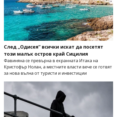
След „Одисея“ всички искат да посетят
този малък остров край Сицилия
Фавиняна се превърна в екранната Итака на
Кристофър Нолан, а местните власти вече се готвят
за нова вълна от туристи и инвестиции