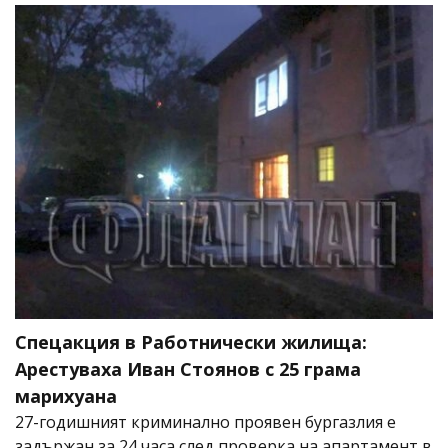
Спецакция в Работнически жилища:
Арестуваха Иван Стоянов с 25 грама
марихуана
27-годишният криминално проявен бургазлия е
задържан за 24 часа след проверка на апартамент в