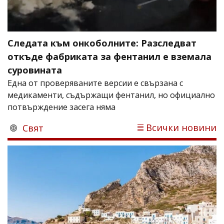
Следата към онкоболните: Разследват
откъде фабриката за фентанил е вземала
суровината
Една от проверяваните версии е свързана с
медикаменти, съдържащи фентанил, но официално
потвърждение засега няма
Всички новини
Свят