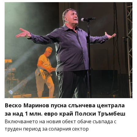
Веско Маринов пусна слънчева централа
за над 1 млн. евро край Полски Тръмбеш
Включването на новия обект обаче съвпада с
труден период за соларния сектор