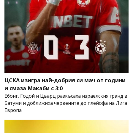
ЦСКА изигра най-добрия си мач от години
и смаза Макаби с 3:0
Ебонг, Годой и Цварц разкъсаха израелския гранд в
Батуми и доближиха червените до плейофа на Лига
Европа