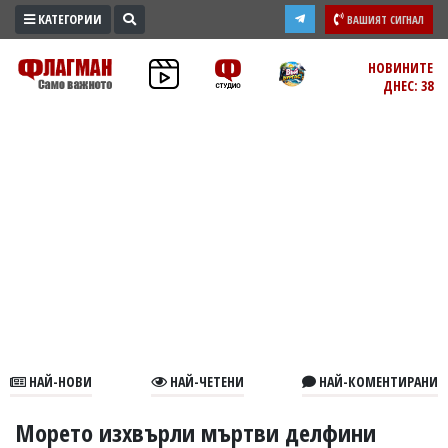
КАТЕГОРИИ
ВАШИЯТ СИГНАЛ
ПРОМО
НОВИНИТЕ
ДНЕС: 38
ЗОНА
ИЗБОРИ
2026
ПРАКТИЧНО
КУЛТУРА
ЗДРАВЕ
ПОЛИТИКА
ОБЩИНИ
ОБЩЕСТВО
ЛАЙФСТАЙЛ
НАЙ-НОВИ
НАЙ-ЧЕТЕНИ
НАЙ-КОМЕНТИРАНИ
ВОЙНАТА
В
Морето изхвърли мъртви делфини