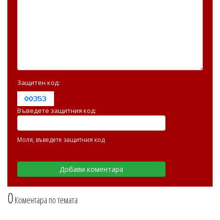
Защитен код:
Въведете защитния код:
Моля, въведете защитния код
0
Коментара по темата