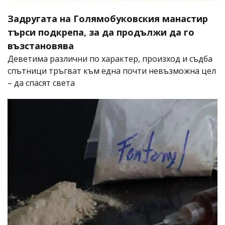
Задругата на Голямобуковския манастир
търси подкрепа, за да продължи да го
възстановява
Деветима различни по характер, произход и съдба
спътници тръгват към една почти невъзможна цел
– да спасят света