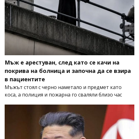
Мъж е арестуван, след като се качи на
покрива на болница и започна да се взира
в пациентите
Мъжът стоял с черно наметало и предмет като
коса, а полиция и пожарна го сваляли близо час