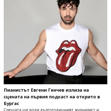
Пианистът Евгени Генчев излиза на
сцената на първия подкаст на открито в
Бургас
Срещата ще води дългогодишният журналист и