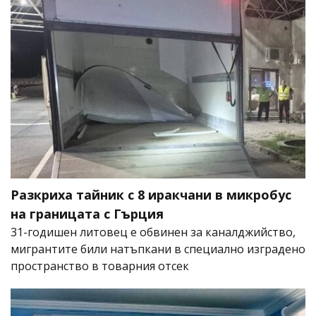
Разкриха тайник с 8 иракчани в микробус
на границата с Гърция
31-годишен литовец е обвинен за каналджийство,
мигрантите били натъпкани в специално изградено
пространство в товарния отсек