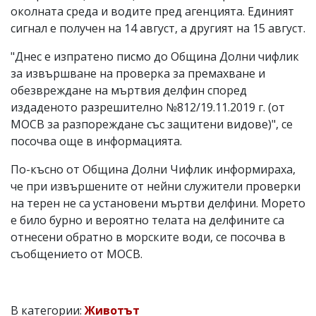
околната среда и водите пред агенцията. Единият
сигнал е получен на 14 август, а другият на 15 август.
"Днес е изпратено писмо до Община Долни чифлик
за извършване на проверка за премахване и
обезвреждане на мъртвия делфин според
издаденото разрешително №812/19.11.2019 г. (от
МОСВ за разпореждане със защитени видове)", се
посочва още в информацията.
По-късно от Община Долни Чифлик информираха,
че при извършените от нейни служители проверки
на терен не са установени мъртви делфини. Морето
е било бурно и вероятно телата на делфините са
отнесени обратно в морските води, се посочва в
съобщението от МОСВ.
В категории:
Животът