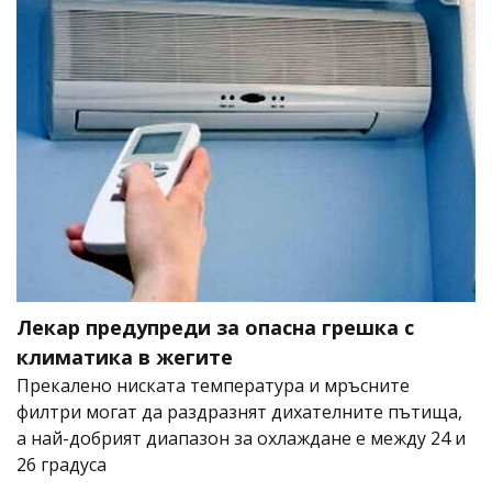
Лекар предупреди за опасна грешка с
климатика в жегите
Прекалено ниската температура и мръсните
филтри могат да раздразнят дихателните пътища,
а най-добрият диапазон за охлаждане е между 24 и
26 градуса