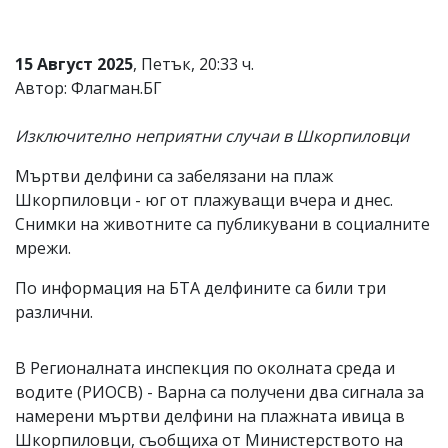
Коментарите
под
статиите
15 Август 2025
, Петък, 20:33 ч.
се
Автор: Флагман.БГ
въвеждат
от
читателите
Изключително неприятни случаи в Шкорпиловци
и
редакцията
Мъртви делфини са забелязани на плаж
не
Шкорпиловци - юг от плажуващи вчера и днес.
носи
отговорност
Снимки на животните са публикувани в социалните
за
мрежи.
тях!
Ако
По информация на БТА делфините са били три
откриете
различни.
обиден
за
вас
коментар,
В Регионалната инспекция по околната среда и
моля
водите (РИОСВ) - Варна са получени два сигнала за
сигнализирайте
намерени мъртви делфини на плажната ивица в
ни!
Шкорпиловци, съобщиха от Министерството на