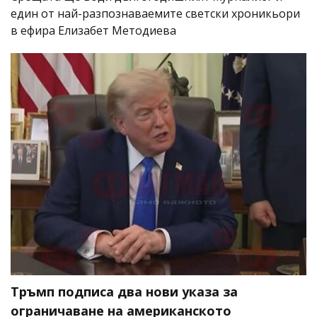
един от най-разпознаваемите светски хроникьори
в ефира Елизабет Методиева
Тръмп подписа два нови указа за
ограничаване на американското