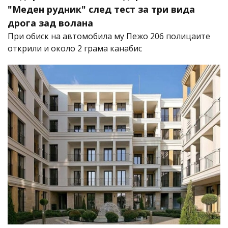
"Меден рудник" след тест за три вида
дрога зад волана
При обиск на автомобила му Пежо 206 полицаите
открили и около 2 грама канабис